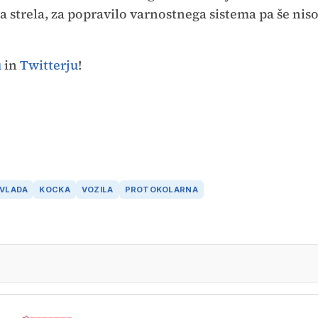
ila strela, za popravilo varnostnega sistema pa še nis
u
in
Twitterju
!
VLADA
KOCKA
VOZILA
PROTOKOLARNA