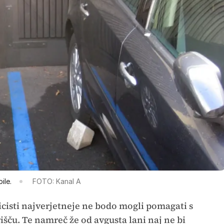
ile.
FOTO: Kanal A
icisti najverjetneje ne bodo mogli pomagati s
šču. Te namreč že od avgusta lani naj ne bi