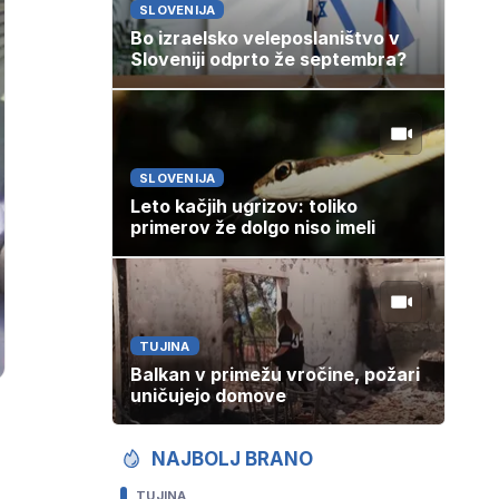
SLOVENIJA
Bo izraelsko veleposlaništvo v
Sloveniji odprto že septembra?
SLOVENIJA
Leto kačjih ugrizov: toliko
primerov že dolgo niso imeli
TUJINA
Balkan v primežu vročine, požari
uničujejo domove
NAJBOLJ BRANO
TUJINA