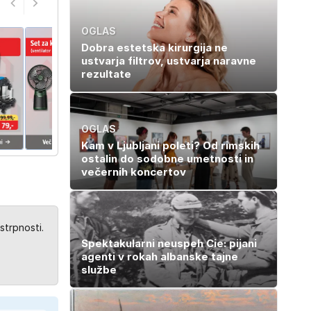
OGLAS
Dobra estetska kirurgija ne
ustvarja filtrov, ustvarja naravne
rezultate
OGLAS
Kam v Ljubljani poleti? Od rimskih
ostalin do sodobne umetnosti in
večernih koncertov
strpnosti.
Spektakularni neuspeh Cie: pijani
agenti v rokah albanske tajne
službe