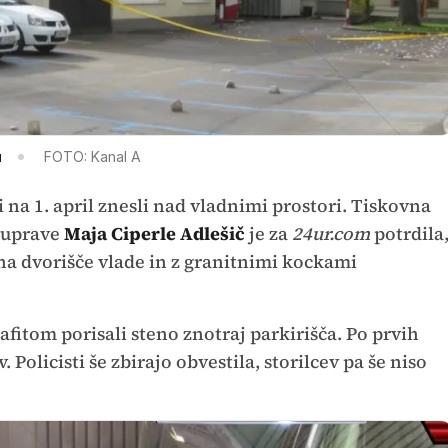
u
FOTO: Kanal A
 na 1. april znesli nad vladnimi prostori. Tiskovna
e uprave
Maja Ciperle Adlešič
je za
24ur.com
potrdila
 na dvorišče vlade in z granitnimi kockami
rafitom porisali steno znotraj parkirišča. Po prvih
 Policisti še zbirajo obvestila, storilcev pa še niso