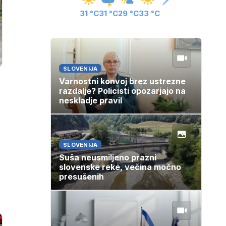
31 °C
31 °C
29 °C
33 °C
SLOVENIJA
Varnostni konvoj brez ustrezne
razdalje? Policisti opozarjajo na
neskladje pravil
,
SLOVENIJA
Suša neusmiljeno prazni
slovenske reke, večina močno
presušenih