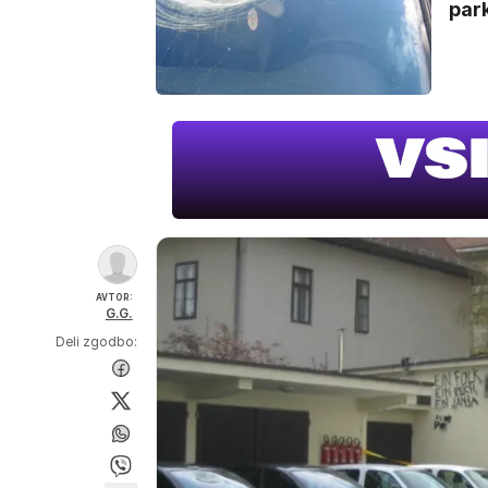
park
AVTOR:
G.G.
Deli zgodbo: