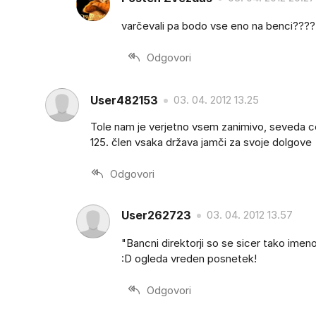
varčevali pa bodo vse eno na benci????
Odgovori
User482153
03. 04. 2012 13.25
Tole nam je verjetno vsem zanimivo, seveda ce m
125. člen vsaka država jamči za svoje dolgove
Odgovori
User262723
03. 04. 2012 13.57
"Bancni direktorji so se sicer tako imenov
:D ogleda vreden posnetek!
Odgovori