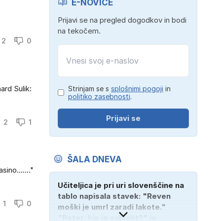
E-NOVICE
Prijavi se na pregled dogodkov in bodi
na tekočem.
2
0
ard Sulik:
Strinjam se s
splošnimi pogoji
in
politiko zasebnosti
.
Prijavi se
2
1
ŠALA DNEVA
ino......."
Učiteljica je pri uri slovenščine na
tablo napisala stavek: "Reven
1
0
moški je umrl zaradi lakote."
"Peter, kje je subjekt?" je