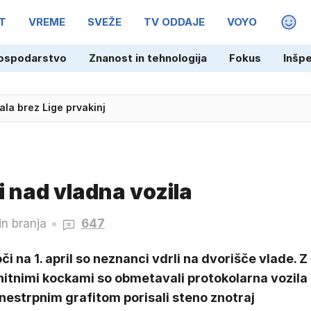
T
VREME
SVEŽE
TV ODDAJE
VOYO
MAGA
ospodarstvo
Znanost in tehnologija
Fokus
Inšp
la brez Lige prvakinj
i nad vladna vozila
in branja
647
či na 1. april so neznanci vdrli na dvorišče vlade. Z
nitnimi kockami so obmetavali protokolarna vozila
 nestrpnim grafitom porisali steno znotraj