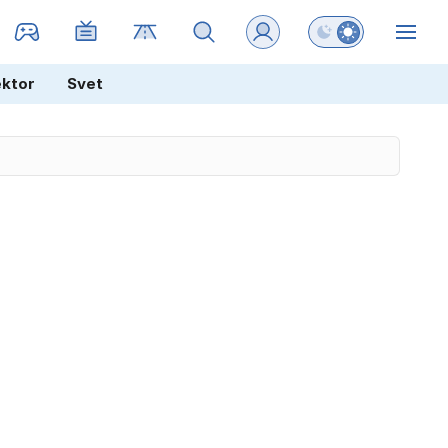
Preklopi barvni na
ZIN
ektor
Svet