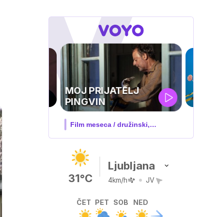
IQ 160
Nova hrvaška serija
Ljubljana
31°C
4km/h
JV
ČET
PET
SOB
NED