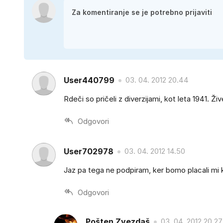
User440799
03. 04. 2012 20.44
Rdeči so pričeli z diverzijami, kot leta 1941. Živ
Odgovori
User702978
03. 04. 2012 14.50
Jaz pa tega ne podpiram, ker bomo placali mi ka
Odgovori
Pošten Zvezdaš
03. 04. 2012 20.27