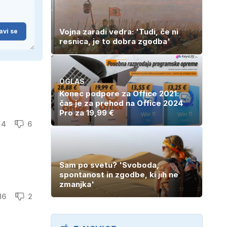
Vojna zaradi vedra: 'Tudi, če ni
avi se
resnica, je to dobra zgodba'
OGLAS
Konec podpore za Office 2021:
čas je za prehod na Office 2024
Pro za 19,99 €
4
6
Sam po svetu? 'Svoboda,
spontanost in zgodbe, ki jih ne
zmanjka'
16
2