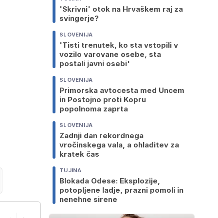
o
'Skrivni' otok na Hrvaškem raj za
svingerje?
SLOVENIJA
'Tisti trenutek, ko sta vstopili v
vozilo varovane osebe, sta
postali javni osebi'
SLOVENIJA
Primorska avtocesta med Uncem
in Postojno proti Kopru
popolnoma zaprta
SLOVENIJA
Zadnji dan rekordnega
vročinskega vala, a ohladitev za
kratek čas
TUJINA
Blokada Odese: Eksplozije,
potopljene ladje, prazni pomoli in
nenehne sirene