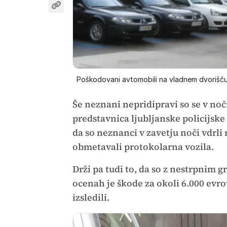
Poškodovani avtomobili na vladnem dvorišč
Še neznani nepridipravi so se v noči
predstavnica ljubljanske policijsk
da so neznanci v zavetju noči vdrli
obmetavali protokolarna vozila.
Drži pa tudi to, da so z nestrpnim g
ocenah je škode za okoli 6.000 evrov.
izsledili.