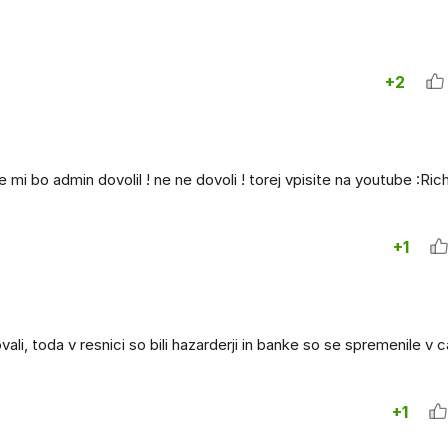
+2
i bo admin dovolil ! ne ne dovoli ! torej vpisite na youtube :Rich
+1
ali, toda v resnici so bili hazarderji in banke so se spremenile v cas
+1