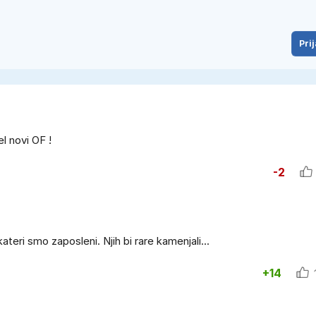
Prij
el novi OF !
-2
teri smo zaposleni. Njih bi rare kamenjali...
+14