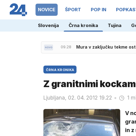
NOVICE
ŠPORT
POP IN
POPKAS
Slovenija
Črna kronika
Tujina
G
09.28
Mura v zaključku tekme osta
ČRNA KRONIKA
Z granitnimi kockam
Ljubljana, 02. 04. 2012 19.22
1 m
V no
gra
in z