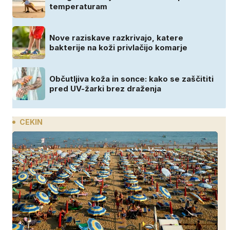
temperaturam
Nove raziskave razkrivajo, katere
bakterije na koži privlačijo komarje
Občutljiva koža in sonce: kako se zaščititi
pred UV-žarki brez draženja
CEKIN