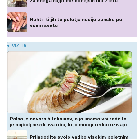
za enega najpomembnejših dni v letu
Nohti, ki jih to poletje nosijo ženske po
vsem svetu
VIZITA
Polna je nevarnih toksinov, a jo imamo vsi radi: to
je najbolj nezdrava riba, ki jo mnogi redno uživajo
Prilagodite svojo vadbo visokim poletnim