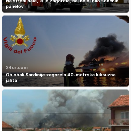
Na strehi hale, ki je zagorela, naj ne bi bilo sončnih
panelov
24ur.com
Ob obali Sardinije zagorela 40-metrska luksuzna
jahta