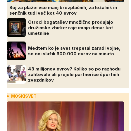
Boj za plaže: vse manj brezplačnih, za ležalnik in
senčnik tudi več kot 40 evrov
Otroci bogatašev množično prodajajo
družinske zbirke: raje imajo denar kot
umetnine
Medtem ko je svet trepetal zaradi vojne,
so oni služili 600.000 evrov na minuto
43 milijonov evrov? Koliko so po razhodu
zahtevale ali prejele partnerice športnih
zvezdnikov
MOSKISVET