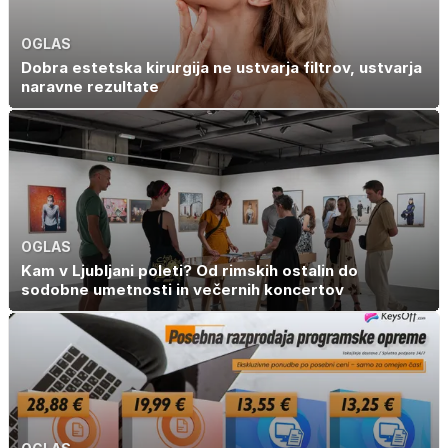
OGLAS
Dobra estetska kirurgija ne ustvarja filtrov, ustvarja
naravne rezultate
OGLAS
Kam v Ljubljani poleti? Od rimskih ostalin do
sodobne umetnosti in večernih koncertov