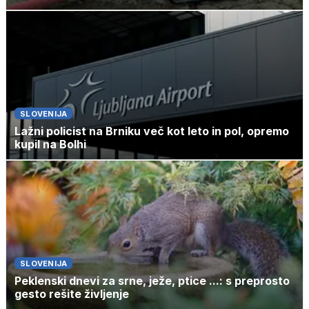
SLOVENIJA
Lažni policist na Brniku več kot leto in pol, opremo
kupil na Bolhi
SLOVENIJA
Peklenski dnevi za srne, ježe, ptice ...: s preprosto
gesto rešite življenje