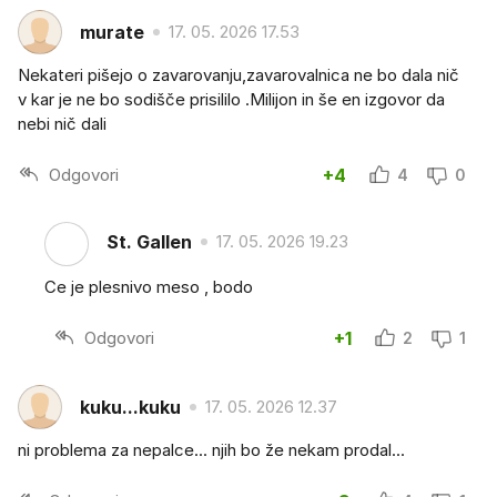
murate
17. 05. 2026 17.53
Nekateri pišejo o zavarovanju,zavarovalnica ne bo dala nič
v kar je ne bo sodišče prisililo .Milijon in še en izgovor da
nebi nič dali
Odgovori
+4
4
0
St. Gallen
17. 05. 2026 19.23
Ce je plesnivo meso , bodo
Odgovori
+1
2
1
kuku...kuku
17. 05. 2026 12.37
ni problema za nepalce... njih bo že nekam prodal...