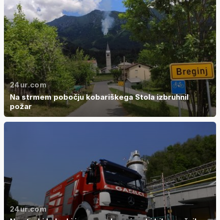
24ur.com
Na strmem pobočju kobariškega Stola izbruhnil
požar
24ur.com