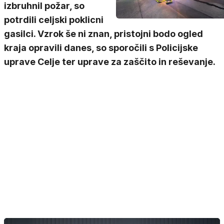
izbruhnil požar, so
potrdili celjski poklicni
gasilci. Vzrok še ni znan, pristojni bodo ogled
kraja opravili danes, so sporočili s Policijske
uprave Celje ter uprave za zaščito in reševanje.