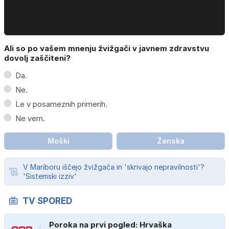
Ali so po vašem mnenju žvižgači v javnem zdravstvu
dovolj zaščiteni?
Da.
Ne.
Le v posameznih primerih.
Ne vem.
Moški
Ženska
V Mariboru iščejo žvižgača in 'skrivajo nepravilnosti'?
'Sistemski izziv'
TV SPORED
Poroka na prvi pogled: Hrvaška