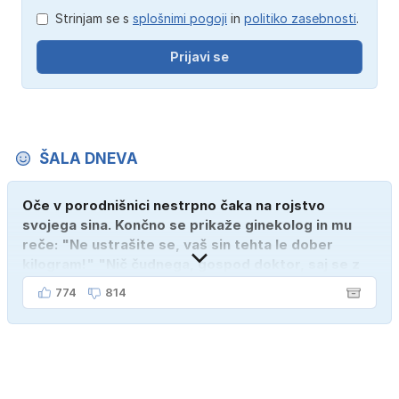
Strinjam se s
splošnimi pogoji
in
politiko zasebnosti
.
Prijavi se
ŠALA DNEVA
Oče v porodnišnici nestrpno čaka na rojstvo
svojega sina. Končno se prikaže ginekolog in mu
reče: "Ne ustrašite se, vaš sin tehta le dober
kilogram!" "Nič čudnega, gospod doktor, saj se z
ženo poznava šele tri mesece."
774
814