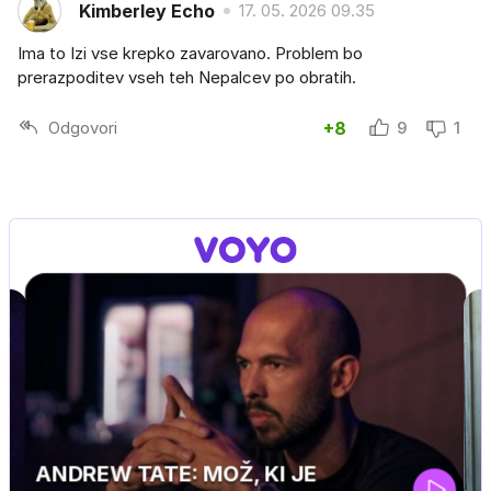
Kimberley Echo
17. 05. 2026 09.35
Ima to Izi vse krepko zavarovano. Problem bo
prerazpoditev vseh teh Nepalcev po obratih.
Odgovori
+8
9
1