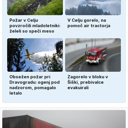
Požar v Celju
V Celju gorelo, na
povzročili mladoletniki:
pomoč air tractorja
želeli so speči meso
Obsežen požar pri
Zagorelo v bloku v
Dravogradu: ogenj pod
Šiški, prebivalce
nadzorom, pomagalo
evakuirali
letalo