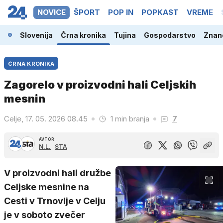
NOVICE
ŠPORT
POP IN
POPKAST
VREME
Slovenija
Črna kronika
Tujina
Gospodarstvo
Znano
ČRNA KRONIKA
Zagorelo v proizvodni hali Celjskih
mesnin
Celje, 17. 05. 2026 08.45
1 min branja
7
AVTOR:
N.L.
STA
V proizvodni hali družbe
Celjske mesnine na
Cesti v Trnovlje v Celju
je v soboto zvečer