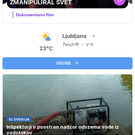
Ljubljana
7km/h
V
23°C
VREME
SLOVENIJA
Inšpektorji v poostren nadzor odvzema vode iz
vodotokov