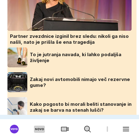
Partner zvezdnice izginil brez sledu: nikoli ga niso
našli, nato je prišla še ena tragedija
To je jutranja navada, ki lahko podaljša
življenje
Zakaj novi avtomobili nimajo več rezervne
gume?
Kako pogosto bi morali beliti stanovanje in
zakaj se barva na stenah lušči?
DOMINVRT