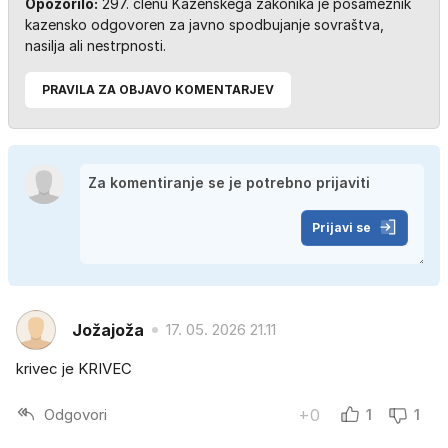
Opozorilo:
297. členu Kazenskega zakonika je posameznik
kazensko odgovoren za javno spodbujanje sovraštva,
nasilja ali nestrpnosti.
PRAVILA ZA OBJAVO KOMENTARJEV
Prijavi se
Jožajoža
17. 05. 2026 21.11
krivec je KRIVEC
Odgovori
+0
1
1