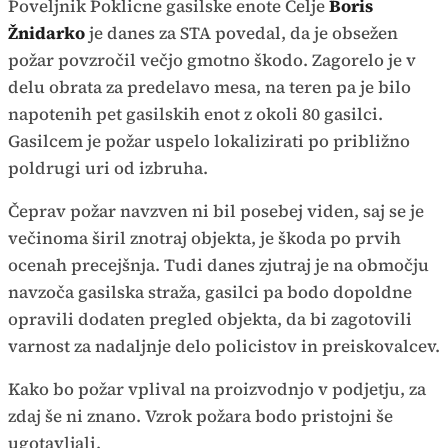
Poveljnik Poklicne gasilske enote Celje
Boris
Žnidarko
je danes za STA povedal, da je obsežen
požar povzročil večjo gmotno škodo. Zagorelo je v
delu obrata za predelavo mesa, na teren pa je bilo
napotenih pet gasilskih enot z okoli 80 gasilci.
Gasilcem je požar uspelo lokalizirati po približno
poldrugi uri od izbruha.
Čeprav požar navzven ni bil posebej viden, saj se je
večinoma širil znotraj objekta, je škoda po prvih
ocenah precejšnja. Tudi danes zjutraj je na območju
navzoča gasilska straža, gasilci pa bodo dopoldne
opravili dodaten pregled objekta, da bi zagotovili
varnost za nadaljnje delo policistov in preiskovalcev.
Kako bo požar vplival na proizvodnjo v podjetju, za
zdaj še ni znano. Vzrok požara bodo pristojni še
ugotavljali.