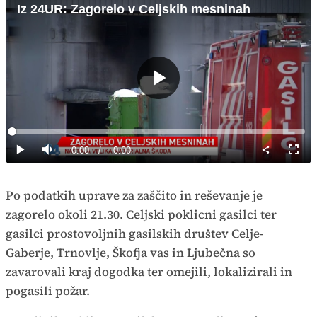
Iz 24UR: Zagorelo v Celjskih mesninah
Predvajaj
Loaded
:
0%
Current
0:00
/
Duration
0:00
Predvajaj
Tiho
Celoz
način
Time
Po podatkih uprave za zaščito in reševanje je
zagorelo okoli 21.30. Celjski poklicni gasilci ter
gasilci prostovoljnih gasilskih društev Celje-
Gaberje, Trnovlje, Škofja vas in Ljubečna so
zavarovali kraj dogodka ter omejili, lokalizirali in
pogasili požar.