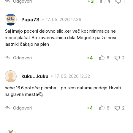
Odgovori
+3
4
1
Pupa73
17. 05. 2026 12.36
Saj imajo poceni delovno silo,ker več kot minimalca ne
morjo plačat.Bo zavarovalnica dala.Mogoče pa že novi
lastniki čakajo na plen
Odgovori
+4
6
2
kuku...kuku
17. 05. 2026 12.32
hehe 16.6.poteče plomba... po tem datumu pridejo Hrvati
na glavna mesta🤔
Odgovori
+4
6
2