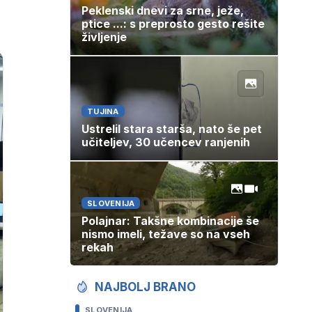
Peklenski dnevi za srne, ježe,
ptice ...: s preprosto gesto rešite
življenje
TUJINA
Ustrelil stara starša, nato še pet
učiteljev, 30 učencev ranjenih
SLOVENIJA
Polajnar: Takšne kombinacije še
nismo imeli, težave so na vseh
rekah
NAJBOLJ BRANO
SLOVENIJA