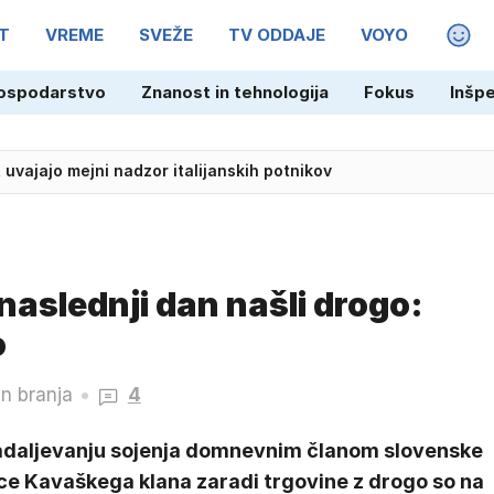
T
VREME
SVEŽE
TV ODDAJE
VOYO
MAGA
ospodarstvo
Znanost in tehnologija
Fokus
Inšp
Franciji: voznik ogrožal varnost kolesark
, uvajajo mejni nadzor italijanskih potnikov
 naslednji dan našli drogo:
o
n branja
4
adaljevanju sojenja domnevnim članom slovenske
ice Kavaškega klana zaradi trgovine z drogo so na