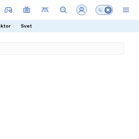
Preklopi barvni na
ZIN
ektor
Svet