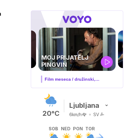
a
UEFA
SUPERPOKAL
V živo na VOYO: sreda ob 20.30
Ljubljana
20°C
6km/h
SV
SOB
NED
PON
TOR