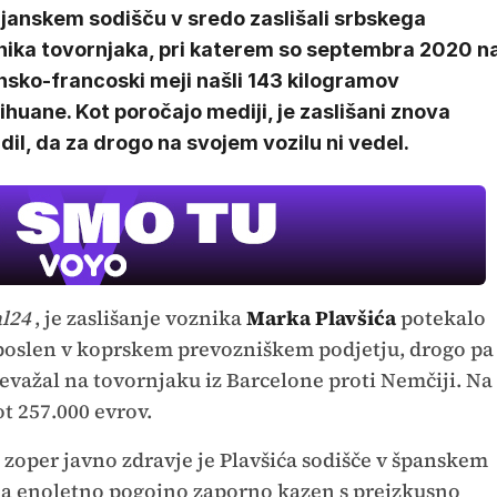
ljanskem sodišču v sredo zaslišali srbskega
nika tovornjaka, pri katerem so septembra 2020 n
nsko-francoski meji našli 143 kilogramov
huane. Kot poročajo mediji, je zaslišani znova
dil, da za drogo na svojem vozilu ni vedel.
l24
, je zaslišanje voznika
Marka Plavšića
potekalo
 zaposlen v koprskem prevozniškem podjetju, drogo pa
prevažal na tovornjaku iz Barcelone proti Nemčiji. Na
ot 257.000 evrov.
 zoper javno zdravje je Plavšića sodišče v španskem
na enoletno pogojno zaporno kazen s preizkusno