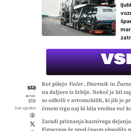
ljub
voz
špa
mari
zatr
Kot pišejo
Večer
,
Dnevnik
in
Žurna
na daljavo iz Srbije. Nekoč je bil
AVTOR:
so odkrili v avtomobilih, ki jih je 
STA
črnem trgu naj bi bila vredna več k
Deli zgodbo:
Zaradi priznanja kaznivega dejanja
Figuerasu že pred časom obsodilo 