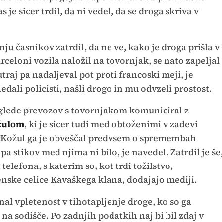
 je sicer trdil, da ni vedel, da se droga skriva v
ju časnikov zatrdil, da ne ve, kako je droga prišla v
rceloni vozila naložil na tovornjak, se nato zapeljal
utraj pa nadaljeval pot proti francoski meji, je
edali policisti, našli drogo in mu odvzeli prostost.
 glede prevozov s tovornjakom komuniciral z
žulom
, ki je sicer tudi med obtoženimi v zadevi
. Kožul ga je obveščal predvsem o spremembah
pa stikov med njima ni bilo, je navedel. Zatrdil je še
telefona, s katerim so, kot trdi tožilstvo,
nske celice Kavaškega klana, dodajajo mediji.
znal vpletenost v tihotapljenje droge, ko so ga
eč na sodišče. Po zadnjih podatkih naj bi bil zdaj v