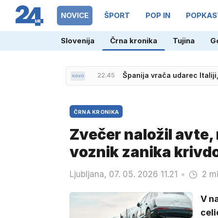
NOVICE
ŠPORT
POP IN
POPKAS
Slovenija
Črna kronika
Tujina
G
21.26
Incident na ženski Dirki po 
22.45
Španija vrača udarec Italiji
ČRNA KRONIKA
Zvečer naložil avte,
voznik zanika krivd
Ljubljana, 07. 05. 2026 11.21
2 mi
V n
cel