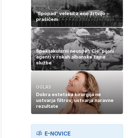
'Spopad' velesil z eno žrtvijo –
prašičem
Spektakularni neuspeh Cie: pijani
agenti v rokah albanske tajne
službe
OGLAS
Dobra estetska kirurgija ne
ustvarja filtrov, ustvarja naravne
rezultate
E-NOVICE