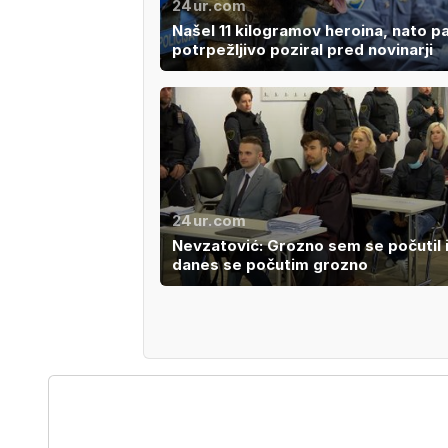
24ur.com
Našel 11 kilogramov heroina, nato p
potrpežljivo poziral pred novinarji
24ur.com
Nevzatović: Grozno sem se počutil 
danes se počutim grozno