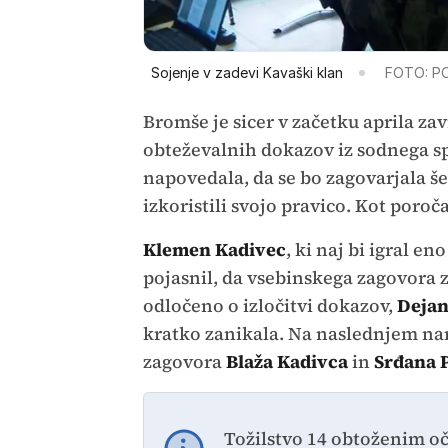
Sojenje v zadevi Kavaški klan
FOTO: P
Bromše je sicer v začetku aprila z
obteževalnih dokazov iz sodnega sp
napovedala, da se bo zagovarjala šele
izkoristili svojo pravico. Kot poroč
Klemen Kadivec
, ki naj bi igral e
pojasnil, da vsebinskega zagovora 
odločeno o izločitvi dokazov,
Dejan
kratko zanikala. Na naslednjem nar
zagovora
Blaža Kadivca
in
Srđana 
Tožilstvo 14 obtoženim o