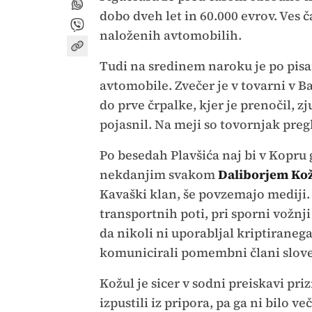
dobo dveh let in 60.000 evrov. Ves čas
naloženih avtomobilih.
Tudi na sredinem naroku je po pisan
avtomobile. Zvečer je v tovarni v Ba
do prve črpalke, kjer je prenočil, zj
pojasnil. Na meji so tovornjak pregl
Po besedah Plavšića naj bi v Kopru
nekdanjim svakom
Daliborjem Ko
Kavaški klan, še povzemajo mediji
transportnih poti, pri sporni vožnji 
da nikoli ni uporabljal kriptiranega 
komunicirali pomembni člani slove
Kožul je sicer v sodni preiskavi pri
izpustili iz pripora, pa ga ni bilo v