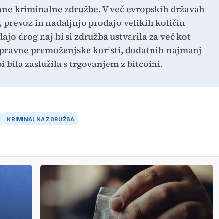
rane kriminalne združbe. V več evropskih državah
, prevoz in nadaljnjo prodajo velikih količin
jo drog naj bi si združba ustvarila za več kot
tipravne premoženjske koristi, dodatnih najmanj
i bila zaslužila s trgovanjem z bitcoini.
KRIMINALNA ZDRUŽBA