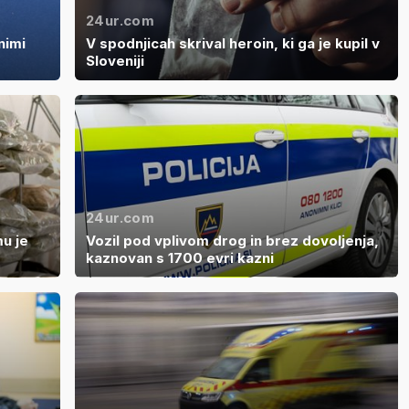
24ur.com
nimi
V spodnjicah skrival heroin, ki ga je kupil v
Sloveniji
24ur.com
mu je
Vozil pod vplivom drog in brez dovoljenja,
kaznovan s 1700 evri kazni