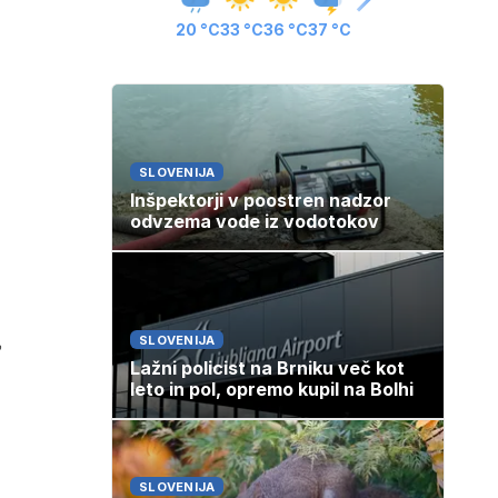
20 °C
33 °C
36 °C
37 °C
SLOVENIJA
Inšpektorji v poostren nadzor
odvzema vode iz vodotokov
,
SLOVENIJA
Lažni policist na Brniku več kot
leto in pol, opremo kupil na Bolhi
SLOVENIJA