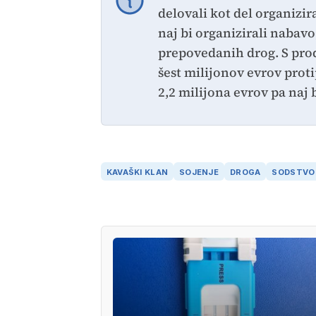
delovali kot del organizi
naj bi organizirali nabavo
prepovedanih drog. S proda
šest milijonov evrov pro
2,2 milijona evrov pa naj b
KAVAŠKI KLAN
SOJENJE
DROGA
SODSTVO