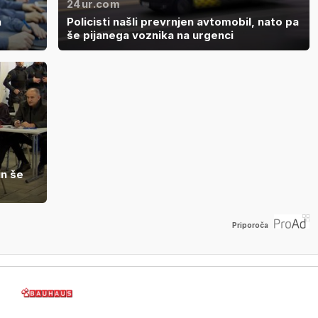
24ur.com
a
Policisti našli prevrnjen avtomobil, nato pa
še pijanega voznika na urgenci
in še
Priporoča