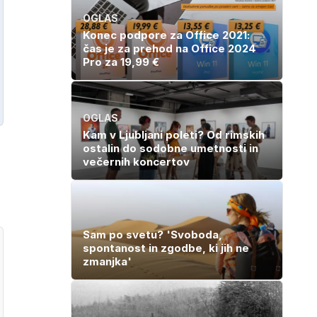
OGLAS
Konec podpore za Office 2021:
čas je za prehod na Office 2024
Pro za 19,99 €
OGLAS
Kam v Ljubljani poleti? Od rimskih
ostalin do sodobne umetnosti in
večernih koncertov
Sam po svetu? 'Svoboda,
spontanost in zgodbe, ki jih ne
zmanjka'