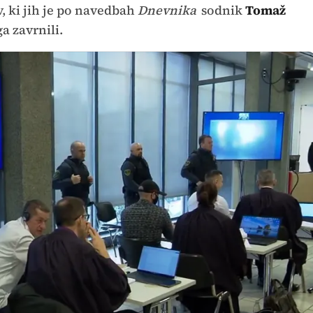
 ki jih je po navedbah
Dnevnika
sodnik
Tomaž
ga zavrnili.