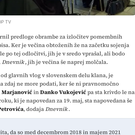
OP TV
avrnil predloge obrambe za izločitev pomembnih
isa. Ker je večina obtoženih že na začetku sojenja
 po tej odločitvi, jih je v sredo vprašal, ali bodo
a
Dnevnik
, jih je večina še naprej molčala.
no od glavnih vlog v slovenskem delu klana, je
za zdaj ne more podati, ker še ni pravnomočno
 Marjanović
in
Danko Vukojević
pa sta krivdo le na
oku, ki je napovedan za 19. maj, sta napovedana še
Petrovića
, dodaja
Dnevnik
.
čita, da so med decembrom 2018 in majem 2021