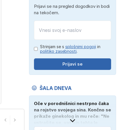
Prijavi se na pregled dogodkov in bodi
na tekočem.
Strinjam se s
splošnimi pogoji
in
politiko zasebnosti
.
Prijavi se
ŠALA DNEVA
Oče v porodnišnici nestrpno čaka
na rojstvo svojega sina. Končno se
prikaže ginekolog in mu reče: "Ne
ustrašite se, vaš sin tehta le
dober kilogram!" "Nič čudnega,