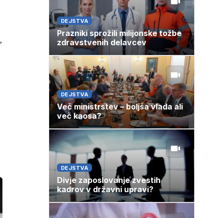
DEJSTVA
Prazniki sprožili milijonske tožbe
,
zdravstvenih delavcev
DEJSTVA
Več ministrstev – boljša vlada ali
več kaosa?
DEJSTVA
Divje zaposlovanje zvestih
kadrov v državni upravi?