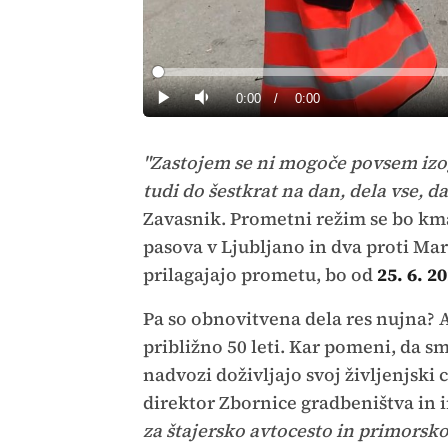
Loaded
:
0%
Current
0:00
/
Duration
0:00
Predvajaj
Tiho
Time
"Zastojem se ni mogoče povsem izo
tudi do šestkrat na dan, dela vse, da 
Zavasnik. Prometni režim se bo kmal
pasova v Ljubljano in dva proti Mari
prilagajajo prometu, bo od
25. 6. 2
Pa so obnovitvena dela res nujna? A
približno 50 leti. Kar pomeni, da sm
nadvozi doživljajo svoj življenjski 
direktor Zbornice gradbeništva in 
za štajersko avtocesto in primorsk