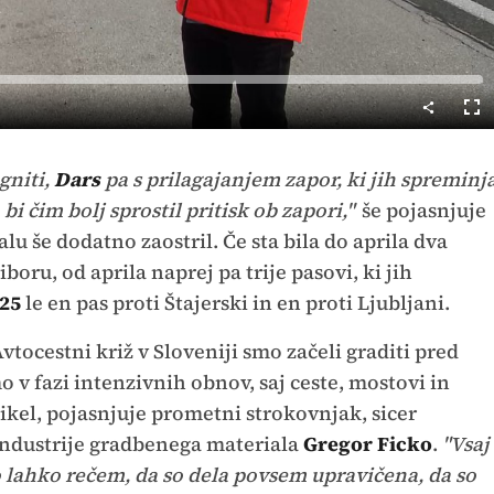
Cel
nač
gniti,
Dars
pa s prilagajanjem zapor, ki jih spreminj
bi čim bolj sprostil pritisk ob zapori,"
še pojasnjuje
u še dodatno zaostril. Če sta bila do aprila dva
boru, od aprila naprej pa trije pasovi, ki jih
025
le en pas proti Štajerski in en proti Ljubljani.
vtocestni križ v Sloveniji smo začeli graditi pred
o v fazi intenzivnih obnov, saj ceste, mostovi in
cikel, pojasnjuje prometni strokovnjak, sicer
industrije gradbenega materiala
Gregor Ficko
.
"Vsaj
o lahko rečem, da so dela povsem upravičena, da so