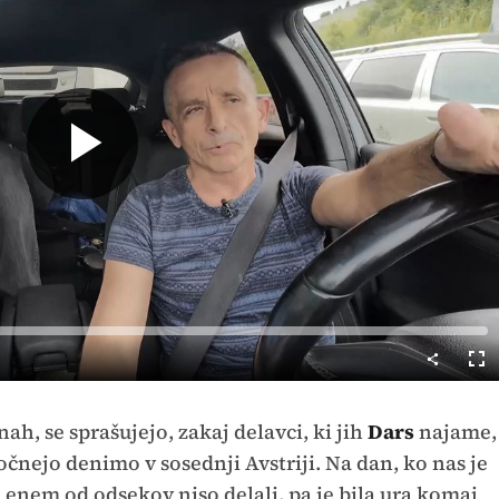
Predvajaj
Cel
nač
ah, se sprašujejo, zakaj delavci, ki jih
Dars
najame,
očnejo denimo v sosednji Avstriji. Na dan, ko nas je
a enem od odsekov niso delali, pa je bila ura komaj