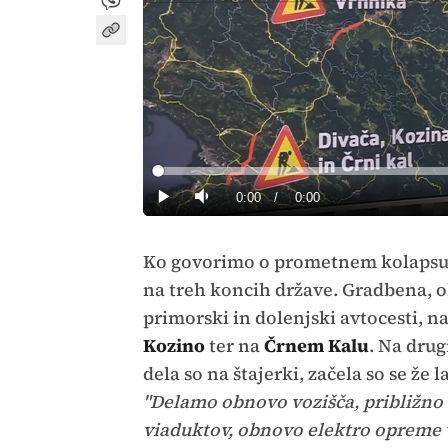
Loaded
:
0%
Current
0:00
/
Duration
0:00
Predvajaj
Tiho
Time
Ko govorimo o prometnem kolapsu n
na treh koncih države. Gradbena, o
primorski in dolenjski avtocesti, n
Kozino
ter na
Črnem Kalu
. Na dru
dela so na štajerki, začela so se že 
"Delamo obnovo vozišča, približno 
viaduktov, obnovo elektro opreme v