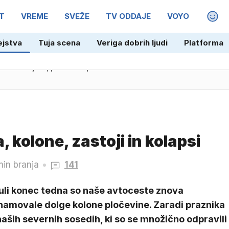
T
VREME
SVEŽE
TV ODDAJE
VOYO
MAGA
ejstva
Tuja scena
Veriga dobrih ljudi
Platforma
na kontejner, policisti uporabili silo
, kolone, zastoji in kolapsi
min branja
141
uli konec tedna so naše avtoceste znova
namovale dolge kolone pločevine. Zaradi praznika
naših severnih sosedih, ki so se množično odpravili