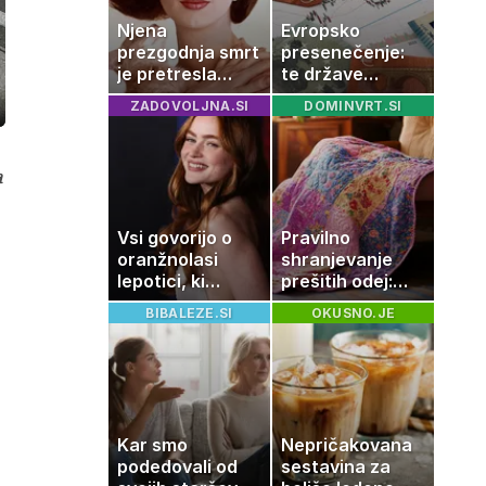
Njena
Evropsko
prezgodnja smrt
presenečenje:
je pretresla
te države
modni svet: za
rastejo hitreje
ZADOVOLJNA.SI
DOMINVRT.SI
ozaslonski
slavo se je
od Nemčije,
in
skrivala
nekatere celo
tragedija
večkrat hitreje
a
Vsi govorijo o
Pravilno
oranžnolasi
shranjevanje
lepotici, ki
prešitih odej:
navdušuje s
Kako ohraniti
BIBALEZE.SI
OKUSNO.JE
skrivnostno
družinsko
vlogo
dediščino
Kar smo
Nepričakovana
podedovali od
sestavina za