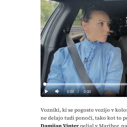
Loaded
:
0%
Current
0:00
/
Duration
0:00
Predvajaj
Tiho
Time
Vozniki, ki se pogosto vozijo v kolon
ne delajo tudi ponoči, tako kot to p
Damijan Vinter
peljal v Maribor, n