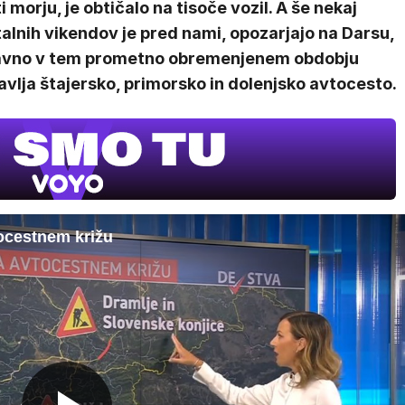
i morju, je obtičalo na tisoče vozil. A še nekaj
alnih vikendov je pred nami, opozarjajo na Darsu,
ravno v tem prometno obremenjenem obdobju
vlja štajersko, primorsko in dolenjsko avtocesto.
ocestnem križu