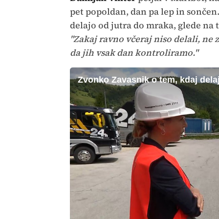
pet popoldan, dan pa lep in sončen
delajo od jutra do mraka, glede na t
"Zakaj ravno včeraj niso delali, ne
da jih vsak dan kontroliramo."
Zvonko Zavasnik o tem, kdaj dela