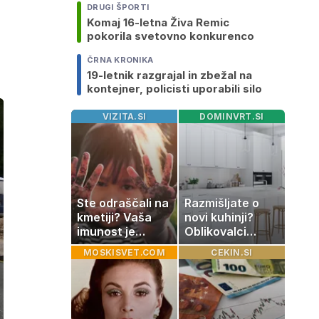
DRUGI ŠPORTI
Komaj 16-letna Živa Remic
pokorila svetovno konkurenco
ČRNA KRONIKA
19-letnik razgrajal in zbežal na
kontejner, policisti uporabili silo
VIZITA.SI
DOMINVRT.SI
Ste odraščali na
Razmišljate o
kmetiji? Vaša
novi kuhinji?
imunost je
Oblikovalci
verjetno
opozarjajo, da
MOSKISVET.COM
CEKIN.SI
močnejša
te barve
izgubljajo
priljubljenost