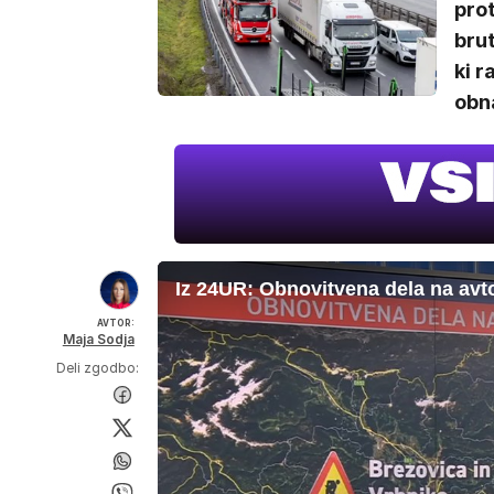
prot
brut
ki 
obna
Iz 24UR: Obnovitvena dela na avt
AVTOR:
Maja Sodja
Deli zgodbo: