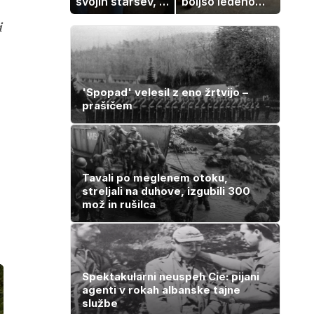
svojih staršev, ni
boljšo ledeno
nujno naša
kavo, ki jo imate
i
usoda
zagotovo doma
'Spopad' velesil z eno žrtvijo –
prašičem
j
Tavali po meglenem otoku,
streljali na duhove, izgubili 300
mož in rušilca
Spektakularni neuspeh Cie: pijani
agenti v rokah albanske tajne
službe