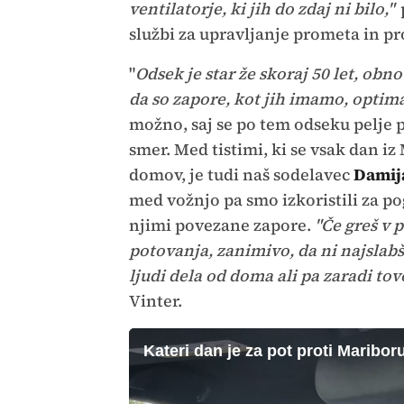
ventilatorje, ki jih do zdaj ni bilo,"
službi za upravljanje prometa in p
"
Odsek je star že skoraj 50 let, obno
da so zapore, kot jih imamo, optima
možno, saj se po tem odseku pelje pr
smer. Med tistimi, ki se vsak dan i
domov, je tudi naš sodelavec
Damij
med vožnjo pa smo izkoristili za po
njimi povezane zapore.
"Če greš v 
potovanja, zanimivo, da ni najslabši
ljudi dela od doma ali pa zaradi to
Vinter.
Kateri dan je za pot proti Mariboru