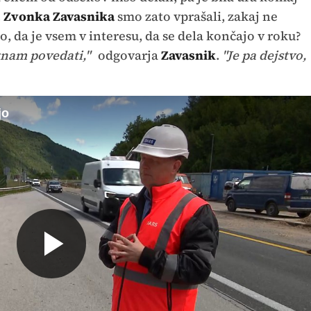
.
Zvonka Zavasnika
smo zato vprašali, zakaj ne
o, da je vsem v interesu, da se dela končajo v roku?
 znam povedati,"
odgovarja
Zavasnik
.
"Je pa dejstvo,
jo
Predvajaj