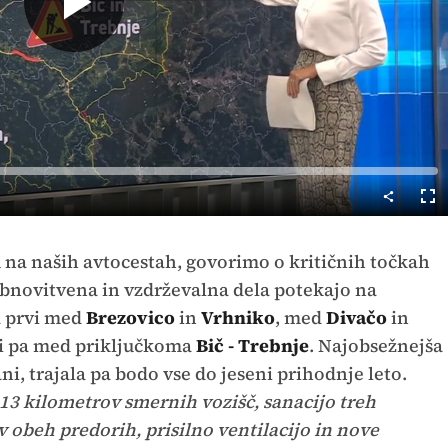
Predvajaj
Cel
nač
a naših avtocestah, govorimo o kritičnih točkah
bnovitvena in vzdrževalna dela potekajo na
a prvi med
Brezovico
in
Vrhniko
, med
Divačo
in
gi pa med priključkoma
Bič - Trebnje
. Najobsežnejša
lani, trajala pa bodo vse do jeseni prihodnje leto.
13 kilometrov smernih vozišč, sanacijo treh
 obeh predorih, prisilno ventilacijo in nove