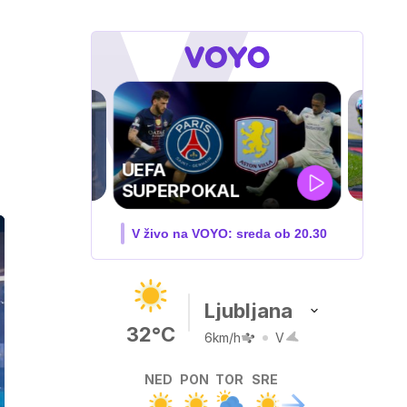
MOTOGP . VN
VELIKE BRITANIJE
V živo na VOYO: PET-NED
Ljubljana
32°C
6km/h
V
NED
PON
TOR
SRE