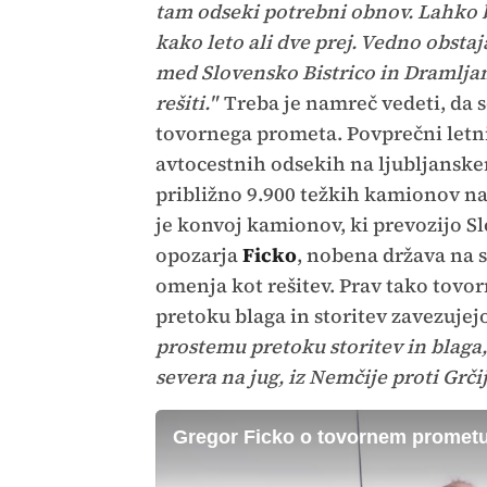
tam odseki potrebni obnov. Lahko bi 
kako leto ali dve prej. Vedno obstaja
med Slovensko Bistrico in Dramljam
rešiti."
Treba je namreč vedeti, da 
tovornega prometa. Povprečni letn
avtocestnih odsekih na ljubljanske
približno 9.900 težkih kamionov na
je konvoj kamionov, ki prevozijo S
opozarja
Ficko
, nobena država na s
omenja kot rešitev. Prav tako tovo
pretoku blaga in storitev zavezuje
prostemu pretoku storitev in blaga
severa na jug, iz Nemčije proti Grčij
Gregor Ficko o tovornem promet