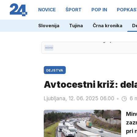
NOVICE
ŠPORT
POP IN
POPKAS
Slovenija
Tujina
Črna kronika
D
14.14
19-letnik razgrajal in zbežal 
DEJSTVA
Avtocestni križ: dela
Ljubljana, 12. 06. 2025 06.00
6 
Min
zaz
pri 