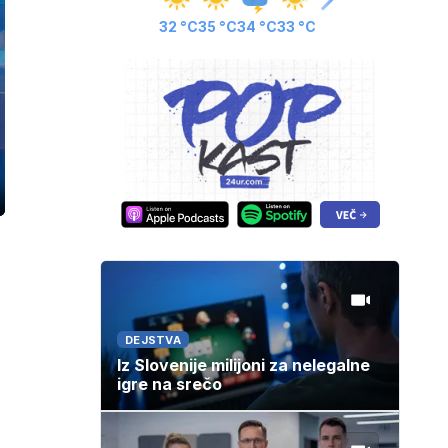
32 °C
35 °C
34 °C
33 °C
ozaslonski
in
DEJSTVA
Iz Slovenije milijoni za nelegalne
igre na srečo