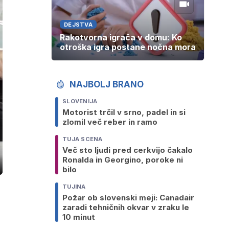
DEJSTVA
Rakotvorna igrača v domu: Ko
otroška igra postane nočna mora
NAJBOLJ BRANO
SLOVENIJA
Motorist trčil v srno, padel in si
zlomil več reber in ramo
TUJA SCENA
Več sto ljudi pred cerkvijo čakalo
Ronalda in Georgino, poroke ni
ozaslonski
bilo
in
TUJINA
Požar ob slovenski meji: Canadair
zaradi tehničnih okvar v zraku le
10 minut