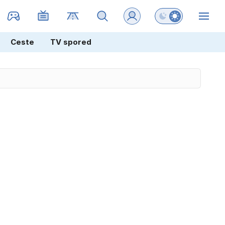
Preklopi barvni na
ZIN
Ceste
TV spored