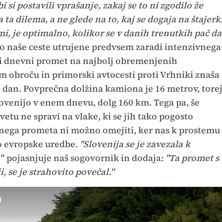
si postavili vprašanje, zakaj se to ni zgodilo že
 ta dilema, a ne glede na to, kaj se dogaja na štajerk
i, je optimalno, kolikor se v danih trenutkih pač da
so naše ceste utrujene predvsem zaradi intenzivnega
i dnevni promet na najbolj obremenjenih
m obroču in primorski avtocesti proti Vrhniki znaša
 dan. Povprečna dolžina kamiona je 16 metrov, tore
lovenijo v enem dnevu, dolg 160 km. Tega pa, še
vetu ne spravi na vlake, ki se jih tako pogosto
rnega prometa ni možno omejiti, ker nas k prostemu
jo evropske uredbe.
"Slovenija se je zavezala k
,"
pojasnjuje naš sogovornik in dodaja:
"Ta promet s
i, se je strahovito povečal."
u