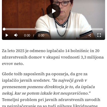
Predvajaj
Loaded
:
0%
Current
0:00
/
Duration
0:00
Predvajaj
Tiho
Celoz
način
Time
Za leto 2025 je odmeno izplačalo 14 bolnišnic in 20
zdravstvenih domov v skupni vrednosti 3,3 milijona
evrov neto.
Glede tožb zaposlenih pa opozarja, da gre za
izplačilo javnih sredstev.
"In največji greh v
prenesenem pomenu direktorja je to, da izplača
nekaj, kar se potem izkaže kot neupravičeno."
Temeljni problem pri javnih zdravstvenih zavodih
za neizplačevanje pa so tudi njihove likvidnostne