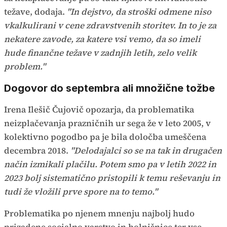
težave, dodaja.
"In dejstvo, da stroški odmene niso
vkalkulirani v cene zdravstvenih storitev. In to je za
nekatere zavode, za katere vsi vemo, da so imeli
hude finančne težave v zadnjih letih, zelo velik
problem."
Dogovor do septembra ali množične tožbe
Irena Ilešič Čujovič opozarja, da problematika
neizplačevanja prazničnih ur sega že v leto 2005, v
kolektivno pogodbo pa je bila določba umeščena
decembra 2018.
"Delodajalci so se na tak in drugačen
način izmikali plačilu. Potem smo pa v letih 2022 in
2023 bolj sistematično pristopili k temu reševanju in
tudi že vložili prve spore na to temo."
Problematika po njenem mnenju najbolj hudo