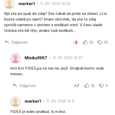
marker1
11. 06. 2026 14.04
Kje ste pa spali do zdaj? Ste čakali da pride na oblast JJ in
boste udarili po njem? Imam občutek, da ste to zdaj
sprožili namerno v domeni s sindikati vred. V času vlade
Goloba ste bili tiho, enako tudi sindikati..
Odgovori
-3
12
15
Misika1967
11. 06. 2026 14.20
Isto kot FIDES,pa se nisi nic jezil. Strajkali bomo vsak
mesec.
Odgovori
+7
12
5
marker1
11. 06. 2026 15.11
FIDES je edini sindikat, ki ni levi.