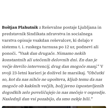
Boštjan Plahutnik
z Reševalne postaje Ljubljana in
predstavnik Sindikata zdravstva in socialnega
varstva opisuje vsakdan reševalcev, ki delajo v
sistemu t. i. ruskega turnusa po 12 ur, podnevi ali
ponoči.
"Vsak dan drugače. Nimamo nekih
konstantnih ali utečenih delovnih dni. En dan je
večje število intervencij, drug dan mogoče manj."
V
svoji 23-letni karieri je doživel že marsikaj.
"Občutki
so, kot da nas nihče ne upošteva, kljub temu da nas
mogoče ob kakšnih večjih, bolj javno izpostavljenih
dogodkih zelo poveličujejo in nas mečejo v ospredje.
Naslednji dan vsi pozabijo, da smo nekje bili."