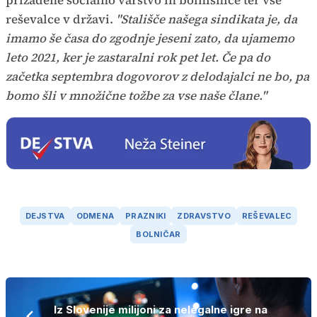
prizadene socialno varstvo in bolnišnice ter vse
reševalce v državi.
"Stališče našega sindikata je, da
imamo še časa do zgodnje jeseni zato, da ujamemo
leto 2021, ker je zastaralni rok pet let. Če pa do
začetka septembra dogovorov z delodajalci ne bo, pa
bomo šli v množične tožbe za vse naše člane."
DEJSTVA
ODMENA
PRAZNIKI
ZDRAVSTVO
REŠEVALEC
BOLNIČAR
Iz Slovenije milijoni za nelegalne igre na