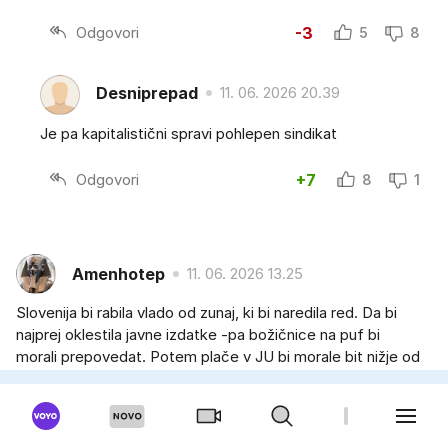
Odgovori
-3
5
8
Desniprepad
11. 06. 2026 20.39
Je pa kapitalistični spravi pohlepen sindikat
Odgovori
+7
8
1
Amenhotep
11. 06. 2026 13.25
Slovenija bi rabila vlado od zunaj, ki bi naredila red. Da bi
najprej oklestila javne izdatke -pa božičnice na puf bi
morali prepovedat. Potem plače v JU bi morale bit nižje od
gospodarstva, pa bi godpodarstvo lažje dobilo delavce.
Vse socijalne transferje prepolovit in vse socijalarje
individualno preverit, če sploh to polovico lahko dobijo. Ne
pa da danes že vsak stavka. Slovenijja drvi v bankrot če bo