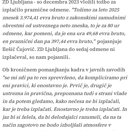
ZD Ljubljana - so decembra 2023 vložili tožbo za
izplačilo praznične odmene.
"Tožimo za leto 2025
znesek 3.974,41 evra bruto z zakonskimi zamudnimi
obrestmi od ustreznega neto zneska, to je za 80 ur
odmene, kar pomeni, da je ena ura 49,68 evra bruto,
en praznični dan pa 397,44 evra bruto,"
pojasnjuje
Ilešič Čujovič. ZD Ljubljana do sedaj odmene ni
izplačeval, so nam pojasnili.
Ob kroničnem pomanjkanju kadra v javnih zavodih
"se mi zdi pa to res sprevrženo, da kompliciramo pri
eni pravici, ki enostavno je. Prvič je, drugič je
ustrezna in pravična, prepoznana tudi s strani vlade
in da potem gledamo, kako nečesa ne bi izplačali,
kar je treba izplačati. Enostavno je treba izplačati. In
jaz bi si želela, da bi delodajalci razumeli, da na ta
način zagotovo ne bodo izboljšali atmosfere v