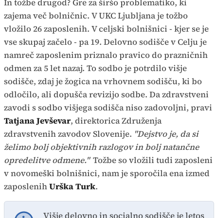
In tožbe drugod? Gre za širšo problematiko, ki
zajema več bolničnic. V UKC Ljubljana je tožbo
vložilo 26 zaposlenih. V celjski bolnišnici - kjer se je
vse skupaj začelo - pa 19. Delovno sodišče v Celju je
namreč zaposlenim priznalo pravico do prazničnih
odmen za 5 let nazaj. To sodbo je potrdilo višje
sodišče, zdaj je žogica na vrhovnem sodišču, ki bo
odločilo, ali dopušča revizijo sodbe. Da zdravstveni
zavodi s sodbo višjega sodišča niso zadovoljni, pravi
Tatjana Jevševar
, direktorica Združenja
zdravstvenih zavodov Slovenije.
"Dejstvo je, da si
želimo bolj objektivnih razlogov in bolj natančne
opredelitve odmene."
Tožbe so vložili tudi zaposleni
v novomeški bolnišnici, nam je sporočila ena izmed
zaposlenih
Urška Turk
.
Višje delovno in socialno sodišče je letos