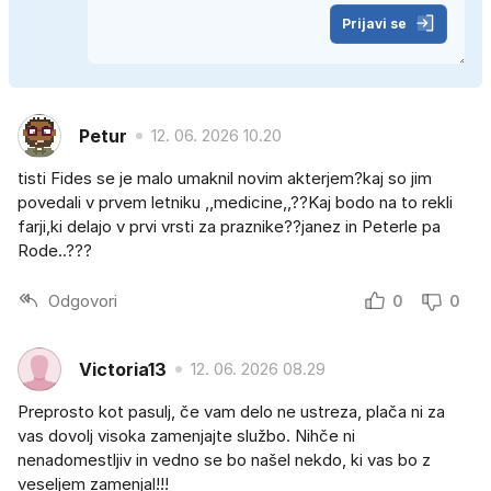
Prijavi se
Petur
12. 06. 2026 10.20
tisti Fides se je malo umaknil novim akterjem?kaj so jim
povedali v prvem letniku ,,medicine,,??Kaj bodo na to rekli
farji,ki delajo v prvi vrsti za praznike??janez in Peterle pa
Rode..???
Odgovori
0
0
Victoria13
12. 06. 2026 08.29
Preprosto kot pasulj, če vam delo ne ustreza, plača ni za
vas dovolj visoka zamenjajte službo. Nihče ni
nenadomestljiv in vedno se bo našel nekdo, ki vas bo z
veseljem zamenjal!!!