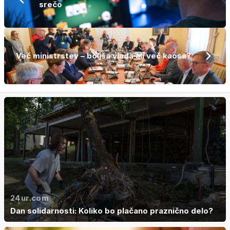
srečo
Več ministrstev – boljša vlada ali več kaosa?
24ur.com
Dan solidarnosti: Koliko bo plačano praznično delo?