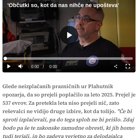
'Občutki so, kot da nas nihče ne upošteva'
Predvajaj
Loaded
:
0%
Current
0:00
/
Duration
0:00
Predvajaj
Tiho
Celoz
način
Time
Glede neizplačanih prazničnih ur Plahutnik
opozarja, da so prejeli poplačilo za leto 2025. Prejel je
537 evrov. Za pretekla leta niso prejeli nič, zato
reševalci ne vidijo druge izbire, kot da tožijo.
"Če bi
sproti izplačevali, pa do tega sploh ne bi prišlo. Zdaj
bodo pa še te zakonske zamudne obresti, ki jih bomo
tudi terjali, in bo zadeva verjetno za delodajalca