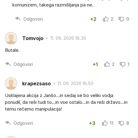
komunizem, takega razmišljanja pa ne.
Odgovori
+2
2
0
Tomvojo
11. 06. 2026 18.30
Butale.
Odgovori
+1
2
1
krapezsaso
11. 06. 2026 16.50
Usklajena akcija z Janšo...in sedaj se bo veliki vodja
ponudil, da reši tudi to...in vse ostalo...in da reši državo...in
temu rečemo manipulacija!
Odgovori
+3
11
8