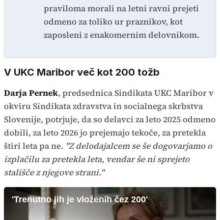
praviloma morali na letni ravni prejeti
odmeno za toliko ur praznikov, kot
zaposleni z enakomernim delovnikom.
V UKC Maribor več kot 200 tožb
Darja Pernek
, predsednica Sindikata UKC Maribor v
okviru Sindikata zdravstva in socialnega skrbstva
Slovenije, potrjuje, da so delavci za leto 2025 odmeno
dobili, za leto 2026 jo prejemajo tekoče, za pretekla
štiri leta pa ne.
"Z delodajalcem se še dogovarjamo o
izplačilu za pretekla leta, vendar še ni sprejeto
stališče z njegove strani."
'Trenutno jih je vloženih čez 200'