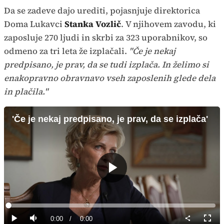
Da se zadeve dajo urediti, pojasnjuje direktorica
Doma Lukavci
Stanka Vozlič
. V njihovem zavodu, ki
zaposluje 270 ljudi in skrbi za 323 uporabnikov, so
odmeno za tri leta že izplačali.
"Če je nekaj
predpisano, je prav, da se tudi izplača. In želimo si
enakopravno obravnavo vseh zaposlenih glede dela
in plačila."
'Če je nekaj predpisano, je prav, da se izplača'
Predvajaj
Loaded
:
0%
Current
0:00
/
Duration
0:00
Predvajaj
Tiho
Celoz