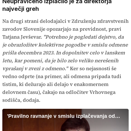
Neupravičeno izplačilo je za direktorja
največji greh
Na drugi strani delodajalci v Združenju zdravstvenih
zavodov Slovenije opozarjajo na previdnost, pravi
Tatjana Jevševar.
"Potrebno je pogledati dejstvo, da
je obrazložitev kolektivne pogodbe v smislu odmene
prišla decembra 2023. In dopolnitev celo v lanskem
letu, kar pomeni, da je bilo zelo veliko nerešenih
vprašanj v zvezi z odmeno."
Ker so nejasnosti še
vedno odprte (na primer, ali odmena pripada tudi
tistim, ki dežurajo ali delajo v enakomernem
delovnem času), čakajo na odločitev Vrhovnega
sodišča, dodaja.
'Pravilno ravnanje v smislu izplačevanja odmene ni bilo razčiščeno'