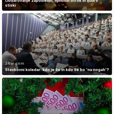
Obdarovanje zaposlenih, njihovih otrok in ljudi v
stiski
24ur.com
Stavkovni koledar: kdo je že in kdo še bo 'na nogah'?