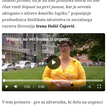
imamo primer, da je na dan praznika moral en naš
član vzeti dopust na prvi januar, kar je seveda
skregano z zdravo kmečko logiko,"
pojasnjuje
predsednica Sindikata zdravstva in socialnega
varstva Slovenije
Irena Ilešič Čujovič
.
'Primeri so večinoma iz urgenc'
Predvajaj
Loaded
:
0%
Current
0:00
/
Duration
0:00
Predvajaj
Tiho
Celoz
način
Time
V tem primeru - gre za zdravnika, ki dela na urgenci