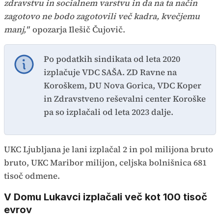
zdravstvu in socialnem varstvu in da na ta način
zagotovo ne bodo zagotovili več kadra, kvečjemu
manj,"
opozarja Ilešič Čujovič.
Po podatkih sindikata od leta 2020
izplačuje VDC SAŠA. ZD Ravne na
Koroškem, DU Nova Gorica, VDC Koper
in Zdravstveno reševalni center Koroške
pa so izplačali od leta 2023 dalje.
UKC Ljubljana je lani izplačal 2 in pol milijona bruto
bruto, UKC Maribor milijon, celjska bolnišnica 681
tisoč odmene.
V Domu Lukavci izplačali več kot 100 tisoč
evrov