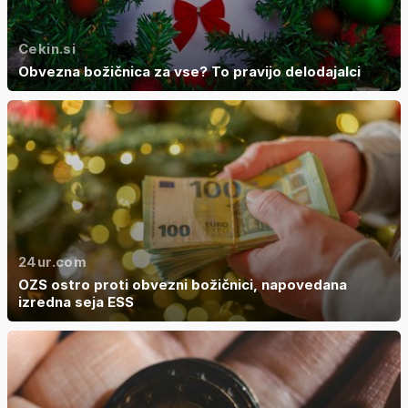
Cekin.si
Obvezna božičnica za vse? To pravijo delodajalci
24ur.com
OZS ostro proti obvezni božičnici, napovedana
izredna seja ESS