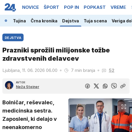
NOVICE
ŠPORT
POP IN
POPKAST
VREME
nija
Tujina
Črna kronika
Dejstva
Tuja scena
Veriga dob
DEJSTVA
Prazniki sprožili milijonske tožbe
zdravstvenih delavcev
Ljubljana, 11. 06. 2026 06.00
7 min branja
52
AVTOR:
Neža Steiner
Bolničar, reševalec,
medicinska sestra.
Zaposleni, ki delajo v
neenakomerno