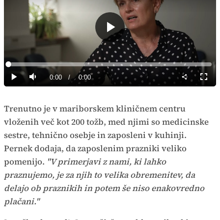
Predvajaj
Loaded
:
0%
Current
0:00
/
Duration
0:00
Predvajaj
Tiho
Celoz
način
Time
Trenutno je v mariborskem kliničnem centru
vloženih več kot 200 tožb, med njimi so medicinske
sestre, tehnično osebje in zaposleni v kuhinji.
Pernek dodaja, da zaposlenim prazniki veliko
pomenijo.
"V primerjavi z nami, ki lahko
praznujemo, je za njih to velika obremenitev, da
delajo ob praznikih in potem še niso enakovredno
plačani."