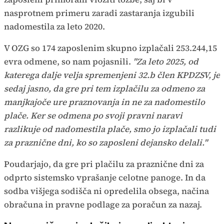
nasprotnem primeru zaradi zastaranja izgubili
nadomestila za leto 2020.
V OZG so 174 zaposlenim skupno izplačali 253.244,15
evra odmene, so nam pojasnili.
"Za leto 2025, od
katerega dalje velja spremenjeni 32.b člen KPDZSV, je
sedaj jasno, da gre pri tem izplačilu za odmeno za
manjkajoče ure praznovanja in ne za nadomestilo
plače. Ker se odmena po svoji pravni naravi
razlikuje od nadomestila plače, smo jo izplačali tudi
za praznične dni, ko so zaposleni dejansko delali."
Poudarjajo, da gre pri plačilu za praznične dni za
odprto sistemsko vprašanje celotne panoge. In da
sodba višjega sodišča ni opredelila obsega, načina
obračuna in pravne podlage za poračun za nazaj.