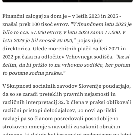
način
Time
Finančni zalogaj za dom je – v letih 2023 in 2025 -
znašal prek 100 tisoč evrov.
"V finančnem letu 2023 je
bilo to cca. 51.000 evrov, v letu 2024 samo 17.000, v
letu 2025 je bil znesek 50.000,"
pojasnjuje
direktorica. Glede morebitnih plačil za leti 2021 in
2022 pa čaka na odločitev Vrhovnega sodišča.
"Jaz si
želim, da bi prišlo to na vrhovno sodišče, ker potem
to postane sodna praksa."
V Skupnosti socialnih zavodov Slovenije poudarjajo,
da so se zaradi preteklih pravnih nejasnosti in
različnih interpretacij 32. b člena v praksi oblikovali
različni pristopi delodajalcev, po novi aprilski
razlagi pa so članom posredovali posodobljeno
strokovno mnenje z navodili za zakonit obračun
odmene, ki deluje kot izravnalni mehanizem na letni