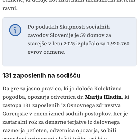
ravni.
Po podatkih Skupnosti socialnih
zavodov Slovenije je 59 domov za
starejše v letu 2025 izplačalo za 1.920.760
evrov odmene.
131 zaposlenih na sodišču
Da gre za jasno pravico, ki jo določa Kolektivna
pogodba, opozarja odvetnica dr.
Marija Hladin
, ki
zastopa 131 zaposlenih iz Osnovnega zdravstva
Gorenjske v enem izmed sodnih postopkov. Ker je
zastaralni rok za denarne terjatve iz delovnega
razmerja petleten, odvetnica opozarja, so bili
zaposleni primorani vložiti tožbe, saj bi v