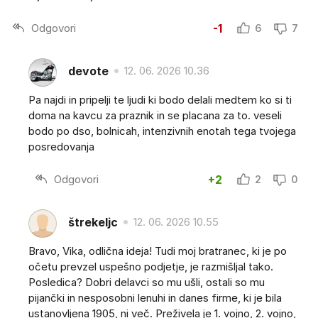
Odgovori
-1
6
7
devote
12. 06. 2026 10.36
Pa najdi in pripelji te ljudi ki bodo delali medtem ko si ti
doma na kavcu za praznik in se placana za to. veseli
bodo po dso, bolnicah, intenzivnih enotah tega tvojega
posredovanja
Odgovori
+2
2
0
štrekeljc
12. 06. 2026 10.55
Bravo, Vika, odlična ideja! Tudi moj bratranec, ki je po
očetu prevzel uspešno podjetje, je razmišljal tako.
Posledica? Dobri delavci so mu ušli, ostali so mu
pijančki in nesposobni lenuhi in danes firme, ki je bila
ustanovljena 1905, ni več. Preživela je 1. vojno, 2. vojno,