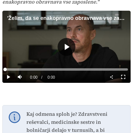
enakopravno obravnava vse zaposlene."
'Želim, da se enakopravno obravnava vse zaposlene'
Predvajaj
Loaded
:
0%
Current
0:00
/
Duration
0:00
Predvajaj
Tiho
Celoz
način
Time
Kaj odmena sploh je? Zdravstveni
reševalci, medicinske sestre in
bolničarji delajo v turnusih, a bi