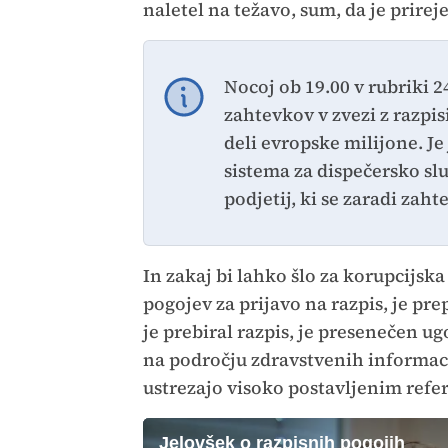
naletel na težavo, sum, da je prir
Nocoj ob 19.00 v rubriki 2
zahtevkov v zvezi z razpisi
deli evropske milijone. J
sistema za dispečersko sl
podjetij, ki se zaradi zah
In zakaj bi lahko šlo za korupcijsk
pogojev za prijavo na razpis, je pr
je prebiral razpis, je presenečen ug
na področju zdravstvenih informacij
ustrezajo visoko postavljenim ref
Jelovšek o razpisnih pogojih