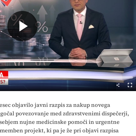
Predvajaj
Cel
nač
mesec objavilo javni razpis za nakup novega
ogočal povezovanje med zdravstvenimi dispečerji,
osebjem nujne medicinske pomoči in urgentne
emben projekt, ki pa je že pri objavi razpisa