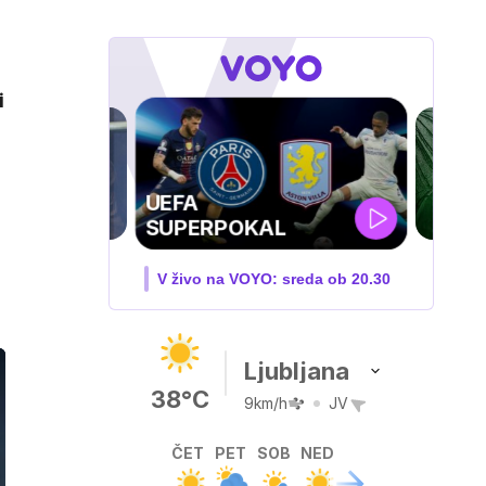
i
ZUFFA BOXING 10
V živo na VOYO: sobota ob
20.00
Ljubljana
38°C
9km/h
JV
ČET
PET
SOB
NED