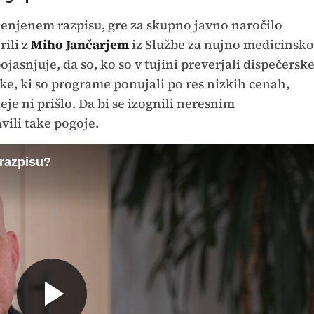
enjenem razpisu, gre za skupno javno naročilo
rili z
Miho Jančarjem
iz Službe za nujno medicinsko
asnjuje, da so, ko so v tujini preverjali dispečersk
ke, ki so programe ponujali po res nizkih cenah,
je ni prišlo. Da bi se izognili neresnim
vili take pogoje.
 razpisu?