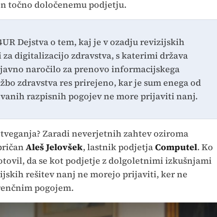
ejen točno določenemu podjetju.
4UR Dejstva o tem, kaj je v ozadju revizijskih
 za digitalizacijo zdravstva, s katerimi država
e javno naročilo za prenovo informacijskega
užbo zdravstva res prirejeno, kar je sum enega od
tevanih razpisnih pogojev ne more prijaviti nanj.
a tveganja? Zaradi neverjetnih zahtev oziroma
epričan
Aleš Jelovšek
, lastnik podjetja
Computel
. Ko
otovil, da se kot podjetje z dolgoletnimi izkušnjami
skih rešitev nanj ne morejo prijaviti, ker ne
erenčnim pogojem.