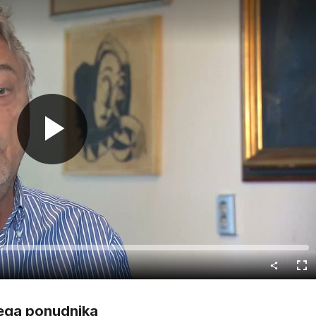
Predvajaj
Cel
nač
snega ponudnika