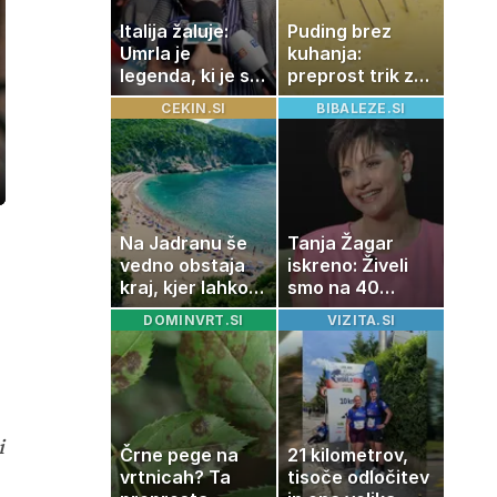
Italija žaluje:
Puding brez
Umrla je
kuhanja:
legenda, ki je s
preprost trik za
svojimi pesmimi
pripravo v le
CEKIN.SI
BIBALEZE.SI
zaznamovala
nekaj minutah
Italijo
ozaslonski
in
Na Jadranu še
Tanja Žagar
vedno obstaja
iskreno: Živeli
kraj, kjer lahko
smo na 40
dopustujete
kvadratih, a
DOMINVRT.SI
VIZITA.SI
poceni:
imela sem vse,
nastanitev že od
kar otrok
10 evrov, kosilo
potrebuje
za pet evrov
i
Črne pege na
21 kilometrov,
vrtnicah? Ta
tisoče odločitev