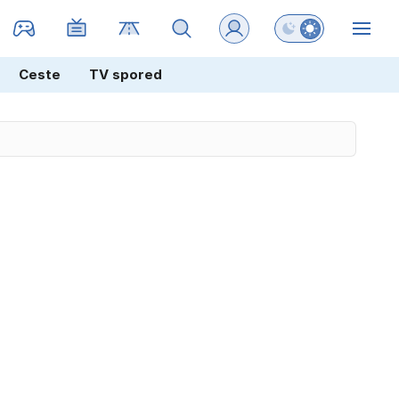
Preklopi barvni na
ZIN
Ceste
TV spored