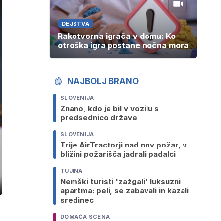
DEJSTVA
Rakotvorna igrača v domu: Ko
otroška igra postane nočna mora
NAJBOLJ BRANO
SLOVENIJA
Znano, kdo je bil v vozilu s
predsednico države
SLOVENIJA
Trije AirTractorji nad nov požar, v
bližini požarišča jadrali padalci
TUJINA
Nemški turisti 'zažgali' luksuzni
ozaslonski
apartma: peli, se zabavali in kazali
in
sredinec
DOMAČA SCENA