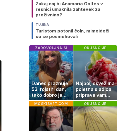
Zakaj naj bi Anamaria Goltes v
resnici umaknila zahtevek za
preživnino?
TUJINA
e
Turistom potonil čoln, mimoidoči
so se posmehovali
ZADOVOLJNA.SI
OKUSNO.JE
Danes praznuje
Najbolj osvežilna
53. rojstni dan,
poletna sladica:
tako dobro je
priprava vam
videti znana
vzame le 10
MOSKISVET.COM
OKUSNO.JE
Slovenka
minut