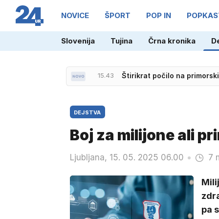
NOVICE
ŠPORT
POP IN
POPKAS
Slovenija
Tujina
Črna kronika
D
15.47
Novega Jamesa Bonda naj bi
DEJSTVA
Boj za milijone ali pr
Ljubljana, 15. 05. 2025 06.00
7 
Mili
zdra
pa s