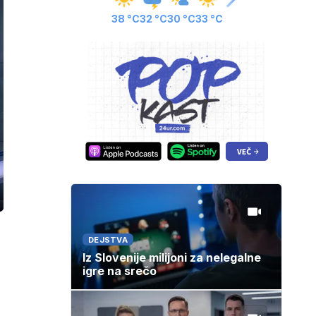
38 °C
32 °C
30 °C
33 °C
ozaslonski
in
DEJSTVA
Iz Slovenije milijoni za nelegalne
igre na srečo