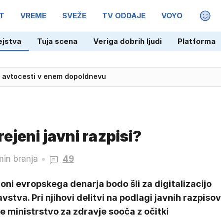
T
VREME
SVEŽE
TV ODDAJE
VOYO
MAGA
ejstva
Tuja scena
Veriga dobrih ljudi
Platforma
 spoznali še pred koncem letošnjega leta
irejeni javni razpisi?
min branja
49
joni evropskega denarja bodo šli za digitalizacijo
vstva. Pri njihovi delitvi na podlagi javnih razpisov
e ministrstvo za zdravje sooča z očitki