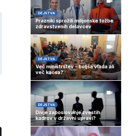
DEJSTVA
Prazniki sprožili milijonske tožbe
zdravstvenih delavcev
DEJSTVA
Več ministrstev – boljša vlada ali
več kaosa?
DEJSTVA
Divje zaposlovanje zvestih
kadrov v državni upravi?