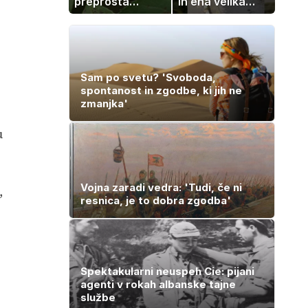
preprosta
in ena velika
sestavina
želja: živeti na
pomaga
polno s
preprečiti
sladkorno
težavo
boleznijo
Sam po svetu? 'Svoboda,
spontanost in zgodbe, ki jih ne
zmanjka'
u
Vojna zaradi vedra: 'Tudi, če ni
,
resnica, je to dobra zgodba'
Spektakularni neuspeh Cie: pijani
agenti v rokah albanske tajne
službe