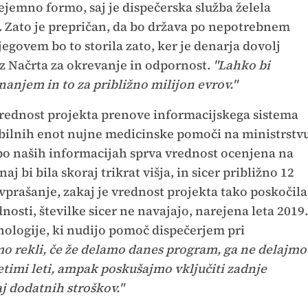
ejemno formo, saj je dispečerska služba želela
. Zato je prepričan, da bo država po nepotrebnem
jegovem bo to storila zato, ker je denarja dovolj
iz Načrta za okrevanje in odpornost.
"Lahko bi
anjem in to za približno milijon evrov."
vrednost projekta prenove informacijskega sistema
obilnih enot nujne medicinske pomoči na ministrstv
a po naših informacijah sprva vrednost ocenjena na
aj bi bila skoraj trikrat višja, in sicer približno 12
vprašanje, zakaj je vrednost projekta tako poskočila
dnosti, številke sicer ne navajajo, narejena leta 2019.
nologije, ki nudijo pomoč dispečerjem pri
o rekli, če že delamo danes program, ga ne delajmo
petimi leti, ampak poskušajmo vključiti zadnje
aj dodatnih stroškov."