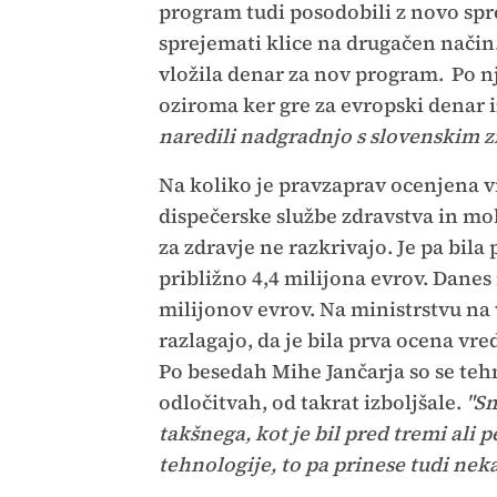
program tudi posodobili z novo spr
sprejemati klice na drugačen način
vložila denar za nov program.
Po n
oziroma ker gre za evropski denar 
naredili nadgradnjo s slovenskim zn
Na koliko je pravzaprav ocenjena 
dispečerske službe zdravstva in m
za zdravje ne razkrivajo. Je pa bil
približno 4,4 milijona evrov. Danes n
milijonov evrov. Na ministrstvu na 
razlagajo, da je bila prva ocena vre
Po besedah Mihe Jančarja so se teh
odločitvah, od takrat izboljšale.
"Sm
takšnega, kot je bil pred tremi ali 
tehnologije, to pa prinese tudi nek