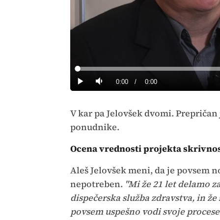
Loaded
:
0%
Current
0:00
/
Duration
0:00
Predvajaj
Tiho
Time
V kar pa Jelovšek dvomi. Prepričan je
ponudnike.
Ocena vrednosti projekta skrivno
Aleš Jelovšek meni, da je povsem n
nepotreben.
"Mi že 21 let delamo za
dispečerska služba zdravstva, in že
povsem uspešno vodi svoje procese