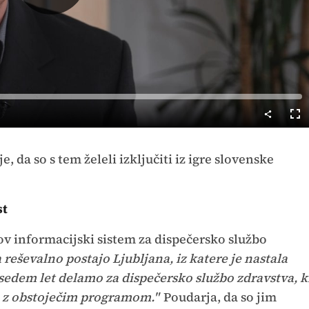
Predvajaj
Cel
nač
, da so s tem želeli izključiti iz igre slovenske
st
ov informacijski sistem za dispečersko službo
 reševalno postajo Ljubljana, iz katere je nastala
 sedem let delamo za dispečersko službo zdravstva, k
 z obstoječim programom."
Poudarja, da so jim