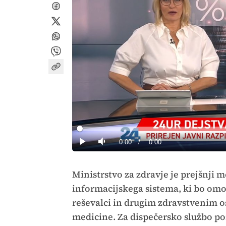
Loaded
:
0%
Current
0:00
/
Duration
0:00
Predvajaj
Tiho
Time
Ministrstvo za zdravje je prejšnji 
informacijskega sistema, ki bo om
reševalci in drugim zdravstvenim 
medicine. Za dispečersko službo pom