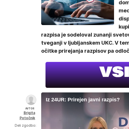
dom
med
disp
kupi
razpisa je sodeloval zunanji sveto
tveganji v ljubljanskem UKC. V tem
očitke prirejanja razpisov pa odlo
Iz 24UR: Prirejen javni razpis?
AVTOR:
Brigita
Potočnik
Deli zgodbo: