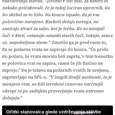
vzdrževanju stavbe.
"Živimo v isti hiši, za katero bi
nekako pričakovali, če je tukaj lociran upravnik, da
bo skrbel za to hišo. Na koncu izpade, da je vse
polovično narejeno. Karkoli delajo novega, ne
sanirajo stvari za sabo, kot je treba. Ko so menjali
luči v kleti, ostanejo ostanki starih luči, luknje, sence
oz. nepobeljene stene."
Zmotilo ga je predvsem to,
da se požarna vrata ne zapirajo do konca. "Če pride
do požara, bi vrata morala biti zaprta, v tem trenutku
se polovica vrat ne zapira, razen če jih fizično ne
zaprejo." Da je težava na požarnih vratih že urejena,
zagotavljajo na SPL-u.
"V izogib dražji možnosti, to je
menjava vrat, so bili izvedeni cenovno varčnejši
ukrepi in po zadnjem preverjanju vrata ustrezno
delujejo."
Očitki stanovalca glede vzdrževanja stavbe