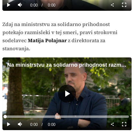
0%
Current
0:00
/
Duration
0:00
Predvajaj
Tiho
Celoz
način
Time
Zdaj na ministrstvu za solidarno prihodnost
potekajo razmisleki v tej smeri, pravi strokovni
sodelavec
Matija Polajnar
z direktorata za
stanovanja.
Na ministrstvu za solidarno prihodnost razmišljajo o licenciranju
Predvajaj
Loaded
:
0%
Current
0:00
/
Duration
0:00
Predvajaj
Tiho
Celoz
način