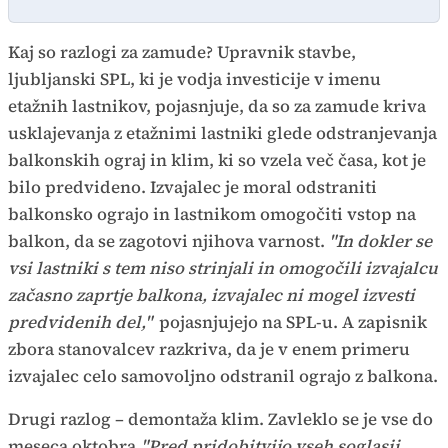
Kaj so razlogi za zamude? Upravnik stavbe,
ljubljanski SPL, ki je vodja investicije v imenu
etažnih lastnikov, pojasnjuje, da so za zamude kriva
usklajevanja z etažnimi lastniki glede odstranjevanja
balkonskih ograj in klim, ki so vzela več časa, kot je
bilo predvideno. Izvajalec je moral odstraniti
balkonsko ograjo in lastnikom omogočiti vstop na
balkon, da se zagotovi njihova varnost.
"In dokler se
vsi lastniki s tem niso strinjali in omogočili izvajalcu
začasno zaprtje balkona, izvajalec ni mogel izvesti
predvidenih del,"
pojasnjujejo na SPL-u. A zapisnik
zbora stanovalcev razkriva, da je v enem primeru
izvajalec celo samovoljno odstranil ograjo z balkona.
Drugi razlog – demontaža klim. Zavleklo se je vse do
meseca oktobra.
"Pred pridobitvijo vseh soglasij