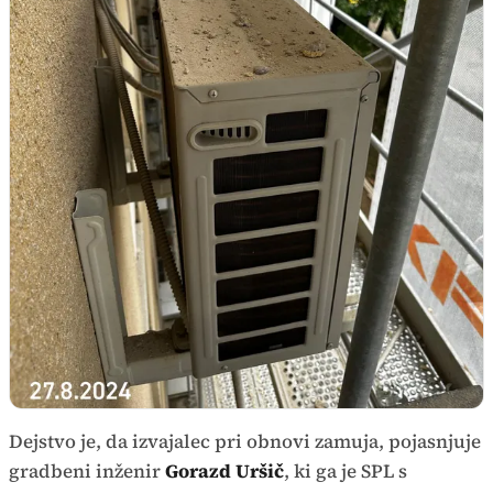
Dejstvo je, da izvajalec pri obnovi zamuja, pojasnjuje
gradbeni inženir
Gorazd Uršič
, ki ga je SPL s