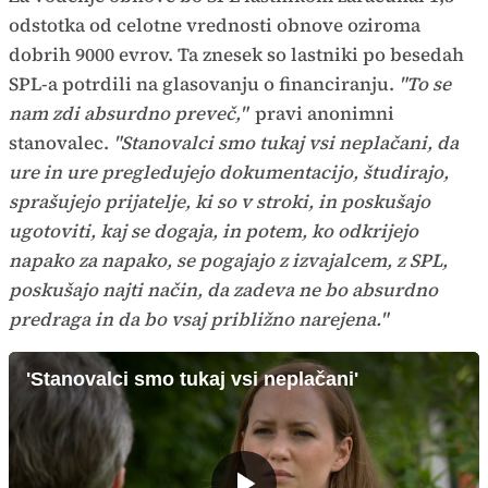
odstotka od celotne vrednosti obnove oziroma
dobrih 9000 evrov. Ta znesek so lastniki po besedah
SPL-a potrdili na glasovanju o financiranju.
"To se
nam zdi absurdno preveč,"
pravi anonimni
stanovalec.
"Stanovalci smo tukaj vsi neplačani, da
ure in ure pregledujejo dokumentacijo, študirajo,
sprašujejo prijatelje, ki so v stroki, in poskušajo
ugotoviti, kaj se dogaja, in potem, ko odkrijejo
napako za napako, se pogajajo z izvajalcem, z SPL,
poskušajo najti način, da zadeva ne bo absurdno
predraga in da bo vsaj približno narejena."
'Stanovalci smo tukaj vsi neplačani'