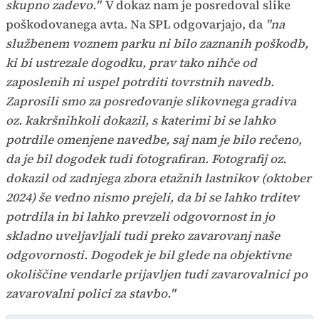
skupno zadevo."
V dokaz nam je posredoval slike
poškodovanega avta. Na SPL odgovarjajo, da
"na
službenem voznem parku ni bilo zaznanih poškodb,
ki bi ustrezale dogodku, prav tako nihče od
zaposlenih ni uspel potrditi tovrstnih navedb.
Zaprosili smo za posredovanje slikovnega gradiva
oz. kakršnihkoli dokazil, s katerimi bi se lahko
potrdile omenjene navedbe, saj nam je bilo rečeno,
da je bil dogodek tudi fotografiran. Fotografij oz.
dokazil od zadnjega zbora etažnih lastnikov (oktober
2024) še vedno nismo prejeli, da bi se lahko trditev
potrdila in bi lahko prevzeli odgovornost in jo
skladno uveljavljali tudi preko zavarovanj naše
odgovornosti. Dogodek je bil glede na objektivne
okoliščine vendarle prijavljen tudi zavarovalnici po
zavarovalni polici za stavbo."