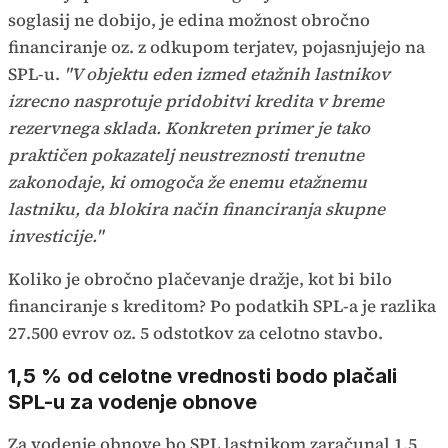
soglasij ne dobijo, je edina možnost obročno
financiranje oz. z odkupom terjatev, pojasnjujejo na
SPL-u.
"V objektu eden izmed etažnih lastnikov
izrecno nasprotuje pridobitvi kredita v breme
rezervnega sklada. Konkreten primer je tako
praktičen pokazatelj neustreznosti trenutne
zakonodaje, ki omogoča že enemu etažnemu
lastniku, da blokira način financiranja skupne
investicije."
Koliko je obročno plačevanje dražje, kot bi bilo
financiranje s kreditom? Po podatkih SPL-a je razlika
27.500 evrov oz. 5 odstotkov za celotno stavbo.
1,5 % od celotne vrednosti bodo plačali
SPL-u za vodenje obnove
Za vodenje obnove bo SPL lastnikom zaračunal 1,5