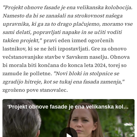
"Projekt obnove fasade je ena velikanska kolobocija.
Namesto da bi se zanašali na strokovnost našega
upravnika, ki ga za to drago plačujemo, moramo vse
sami delati, popravljati napake in se učiti voditi
takšen projekt,"
pravi eden izmed ogorčenih
lastnikov, ki se ne želi izpostavljati. Gre za obnovo
večstanovanjske stavbe v Savskem naselju. Obnova
bi morala biti končana do konca leta 2024, torej so
zamude že polletne.
"Novi bloki in stolpnice se
zgradijo hitreje, kot se tukaj ena fasada zamenja,"
zgroženo pove stanovalec.
'Projekt obnove fasade je ena velikanska kolobocija'