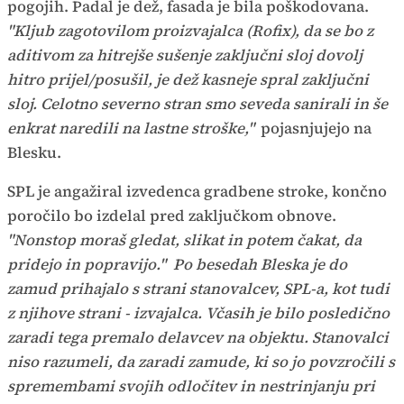
pogojih. Padal je dež, fasada je bila poškodovana.
"Kljub zagotovilom proizvajalca (Rofix), da se bo z
aditivom za hitrejše sušenje zaključni sloj dovolj
hitro prijel/posušil, je dež kasneje spral zaključni
sloj. Celotno severno stran smo seveda sanirali in še
enkrat naredili na lastne stroške,"
pojasnjujejo na
Blesku.
SPL je angažiral izvedenca gradbene stroke, končno
poročilo bo izdelal pred zaključkom obnove.
"Nonstop moraš gledat, slikat in potem čakat, da
pridejo in popravijo." Po besedah Bleska je do
zamud prihajalo s strani stanovalcev, SPL-a, kot tudi
z njihove strani - izvajalca. Včasih je bilo posledično
zaradi tega premalo delavcev na objektu. Stanovalci
niso razumeli, da zaradi zamude, ki so jo povzročili s
spremembami svojih odločitev in nestrinjanju pri