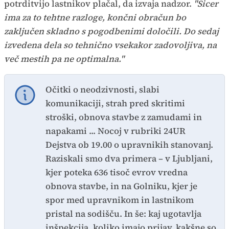
potrditvijo lastnikov plačal, da izvaja nadzor.
"Sicer
ima za to tehtne razloge, končni obračun bo
zaključen skladno s pogodbenimi določili. Do sedaj
izvedena dela so tehnično vsekakor zadovoljiva, na
več mestih pa ne optimalna."
Očitki o neodzivnosti, slabi
komunikaciji, strah pred skritimi
stroški, obnova stavbe z zamudami in
napakami ... Nocoj v rubriki 24UR
Dejstva ob 19.00 o upravnikih stanovanj.
Raziskali smo dva primera – v Ljubljani,
kjer poteka 636 tisoč evrov vredna
obnova stavbe, in na Golniku, kjer je
spor med upravnikom in lastnikom
pristal na sodišču. In še: kaj ugotavlja
inšpekcija, koliko imajo prijav, kakšne so