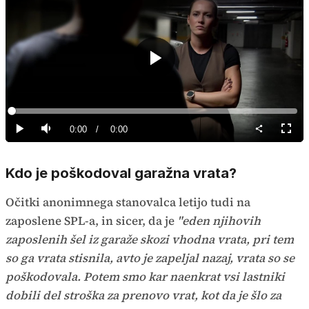
Predvajaj
Loaded
:
0%
Current
0:00
/
Duration
0:00
Predvajaj
Tiho
Celoz
način
Time
Kdo je poškodoval garažna vrata?
Očitki anonimnega stanovalca letijo tudi na
zaposlene SPL-a, in sicer, da je
"eden njihovih
zaposlenih šel iz garaže skozi vhodna vrata, pri tem
so ga vrata stisnila, avto je zapeljal nazaj, vrata so se
poškodovala. Potem smo kar naenkrat vsi lastniki
dobili del stroška za prenovo vrat, kot da je šlo za