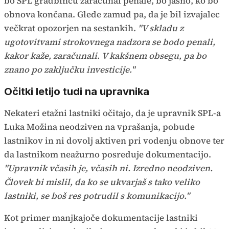
bo SPL gradbincu zaračunal penale, bo jasno, ko bo
obnova končana. Glede zamud pa, da je bil izvajalec
večkrat opozorjen na sestankih.
"V skladu z
ugotovitvami strokovnega nadzora se bodo penali,
kakor kaže, zaračunali. V kakšnem obsegu, pa bo
znano po zaključku investicije."
Očitki letijo tudi na upravnika
Nekateri etažni lastniki očitajo, da je upravnik SPL-a
Luka Možina neodziven na vprašanja, pobude
lastnikov in ni dovolj aktiven pri vodenju obnove ter
da lastnikom neažurno posreduje dokumentacijo.
"Upravnik včasih je, včasih ni. Izredno neodziven.
Človek bi mislil, da ko se ukvarjaš s tako veliko
lastniki, se boš res potrudil s komunikacijo."
Kot primer manjkajoče dokumentacije lastniki