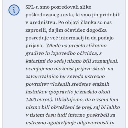
SPL-u smo posredovali slike
poškodovanega avta, ki smo jih pridobili
v uredništvu. Po objavi članka so nas
zaprosili, da jim očevidec dogodka
posreduje več informacij in da podajo
prijavo.
"Glede na prejeto slikovno
gradivo in izpovedbo očividca, s
katerimi do sedaj nismo bili seznanjeni,
ocenjujemo možnost prijave škode na
zavarovalnico ter seveda ustrezno
povrnitev vloženih sredstev etažnih
lastnikov (popravilo je znašalo okoli
1400 evrov). Obžalujemo, da o vsem tem
nismo bili obveščeni že prej, saj bi lahko
v tistem času tudi interno poskrbeli za
ustrezno ugotavljanje odgovornosti in