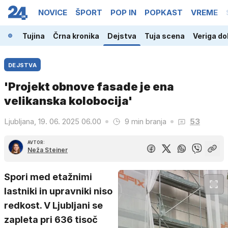
NOVICE
ŠPORT
POP IN
POPKAST
VREME
nija
Tujina
Črna kronika
Dejstva
Tuja scena
Veriga dob
DEJSTVA
'Projekt obnove fasade je ena
velikanska kolobocija'
Ljubljana, 19. 06. 2025 06.00
9 min branja
53
AVTOR:
Neža Steiner
Spori med etažnimi
lastniki in upravniki niso
redkost. V Ljubljani se
zapleta pri 636 tisoč