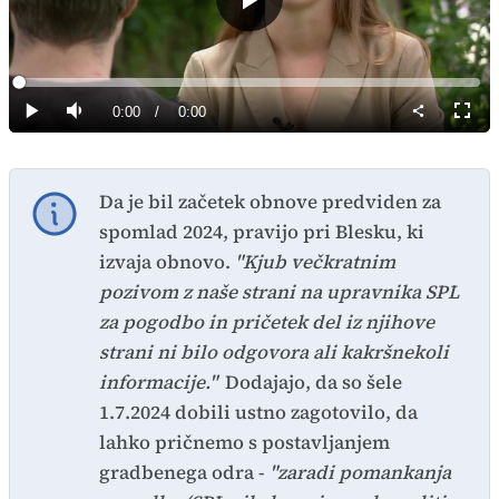
Predvajaj
Loaded
:
0%
Current
0:00
/
Duration
0:00
Predvajaj
Tiho
Celoz
način
Time
Da je bil začetek obnove predviden za
spomlad 2024, pravijo pri Blesku, ki
izvaja obnovo.
"Kjub večkratnim
pozivom z naše strani na upravnika SPL
za pogodbo in pričetek del iz njihove
strani ni bilo odgovora ali kakršnekoli
informacije."
Dodajajo, da so šele
1.7.2024 dobili ustno zagotovilo, da
lahko pričnemo s postavljanjem
gradbenega odra -
"zaradi pomankanja