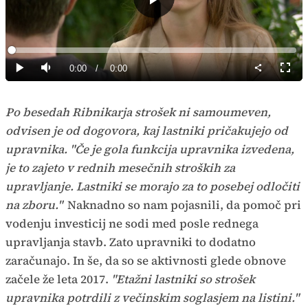
Predvajaj
Loaded
:
0%
Current
0:00
/
Duration
0:00
Predvajaj
Tiho
Celoz
način
Time
Po besedah Ribnikarja strošek ni samoumeven,
odvisen je od dogovora, kaj lastniki pričakujejo od
upravnika. "Če je gola funkcija upravnika izvedena,
je to zajeto v rednih mesečnih stroških za
upravljanje. Lastniki se morajo za to posebej odločiti
na zboru."
Naknadno so nam pojasnili, da pomoč pri
vodenju investicij ne sodi med posle rednega
upravljanja stavb. Zato upravniki to dodatno
zaračunajo. In še, da so se aktivnosti glede obnove
začele že leta 2017.
"Etažni lastniki so strošek
upravnika potrdili z večinskim soglasjem na listini."