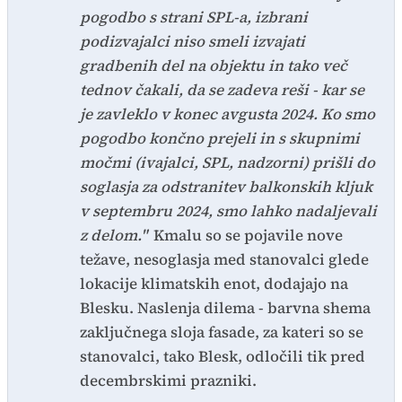
pogodbo s strani SPL-a, izbrani
podizvajalci niso smeli izvajati
gradbenih del na objektu in tako več
tednov čakali, da se zadeva reši - kar se
je zavleklo v konec avgusta 2024. Ko smo
pogodbo končno prejeli in s skupnimi
močmi (ivajalci, SPL, nadzorni) prišli do
soglasja za odstranitev balkonskih kljuk
v septembru 2024, smo lahko nadaljevali
z delom."
Kmalu so se pojavile nove
težave, nesoglasja med stanovalci glede
lokacije klimatskih enot, dodajajo na
Blesku. Naslenja dilema - barvna shema
zaključnega sloja fasade, za kateri so se
stanovalci, tako Blesk, odločili tik pred
decembrskimi prazniki.