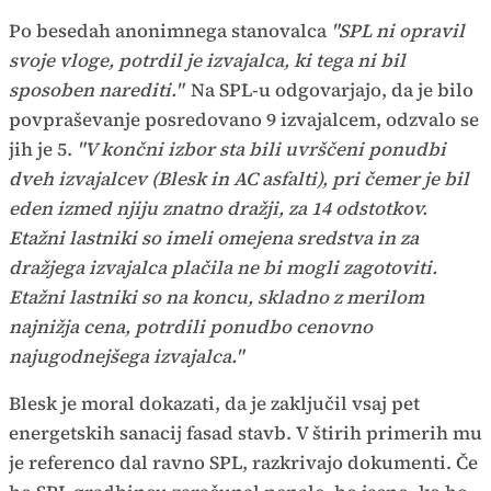
Po besedah anonimnega stanovalca
"SPL ni opravil
svoje vloge, potrdil je izvajalca, ki tega ni bil
sposoben narediti."
Na SPL-u odgovarjajo, da je bilo
povpraševanje posredovano 9 izvajalcem, odzvalo se
jih je 5.
"V končni izbor sta bili uvrščeni ponudbi
dveh izvajalcev (Blesk in AC asfalti), pri čemer je bil
eden izmed njiju znatno dražji, za 14 odstotkov.
Etažni lastniki so imeli omejena sredstva in za
dražjega izvajalca plačila ne bi mogli zagotoviti.
Etažni lastniki so na koncu, skladno z merilom
najnižja cena, potrdili ponudbo cenovno
najugodnejšega izvajalca."
Blesk je moral dokazati, da je zaključil vsaj pet
energetskih sanacij fasad stavb. V štirih primerih mu
je referenco dal ravno SPL, razkrivajo dokumenti. Če