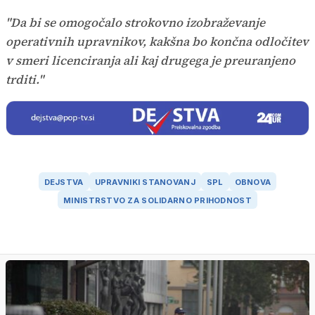
Time
"Da bi se omogočalo strokovno izobraževanje
operativnih upravnikov, kakšna bo končna odločitev
v smeri licenciranja ali kaj drugega je preuranjeno
trditi."
DEJSTVA
UPRAVNIKI STANOVANJ
SPL
OBNOVA
MINISTRSTVO ZA SOLIDARNO PRIHODNOST