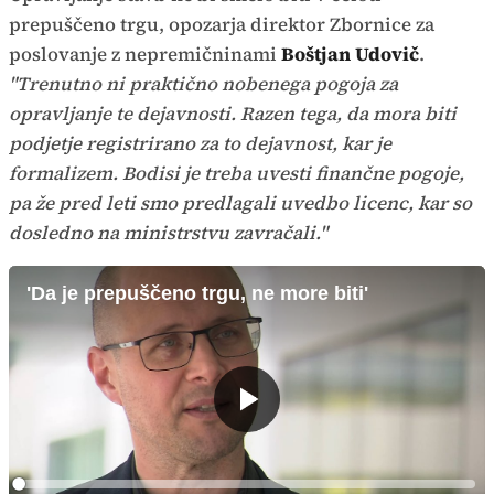
prepuščeno trgu, opozarja direktor Zbornice za
poslovanje z nepremičninami
Boštjan Udovič
.
"Trenutno ni praktično nobenega pogoja za
opravljanje te dejavnosti. Razen tega, da mora biti
podjetje registrirano za to dejavnost, kar je
formalizem. Bodisi je treba uvesti finančne pogoje,
pa že pred leti smo predlagali uvedbo licenc, kar so
dosledno na ministrstvu zavračali."
'Da je prepuščeno trgu, ne more biti'
Predvajaj
Loaded
: