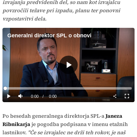
izvajanju predvidenih del, so nam kot izvajalcu
povzročili težave pri izpadu, planu ter ponovni
vzpostavitvi dela.
Generalni direktor SPL o obnovi
Predvajaj
Loaded
:
0%
Current
0:00
/
Duration
0:00
Predvajaj
Tiho
Celoz
način
Time
Po besedah generalnega direktorja SPL-a
Janeza
Ribnikarja
je pogodba podpisana v imenu etažnih
lastnikov.
"Če se izvajalec ne drži teh rokov, je naš