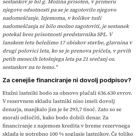
sestankov je bil g. Možina prisoten, v primeru
njegove odsotnosti pa se je zagotovilo njegovo
nadomeščanje. Izjemoma, v kolikor tudi
nadomeščanja ni bilo možno zagotoviti, je sestanek
potekal brez prisotnosti predstavnika SPL. V
lanskem letu beležimo 17 obiskov stavbe, glavnina v
drugi polovici leta, ko se je prenova pričela, v prvih
petih mesecih letošnjega leta pa 21 srečanj oz.
sestankov na to temo."
Za cenejše financiranje ni dovolj podpisov?
Etažni lastniki bodo za obnovo plačali 636.630 evrov.
V rezervnem skladu lastniki niso imeli dovolj
denarja, manjkalo jim je še 293,7 tisoč. Zato so se
morali odločiti, kako bodo dobili denar. Za
financiranje z najemom kredita v breme rezervnega
sklada je potrebno 100 % soglasje lastnikov. Če toliko