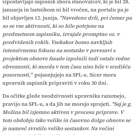
izpostavljajo zapisnik zbora stanovalcev, ki je bil 28.
januarja in lastnikom ni bil vročen, na portalu pa je
bil objavljen 12. junija.
"Navedeno drži, pri čemer pa
so se vse aktivnosti, ki so bile potrjene na
predmetnem zapisniku, izvajale promptno oz. v
predvidenih rokih. Vsekakor bomo navkljub
intenzivnemu fokusu na sestanke v povezavi s
projektom obnove fasade izpolnili tudi ostale redne
obveznosti, ki morda v tem času niso bile v središču
pozornosti,"
pojasnjujejo na SPL-u. Sicer mora
upravnik zapisnik pripraviti v roku 30 dni.
Da očitke glede neodzivnosti upravnika razumejo,
pravijo na SPL-u, a da jih ne morejo sprejeti.
"Saj je g.
Možina bil izjemno aktiven v procesu priprave. V
tem obdobju tako velike in časovno dolge obnove se
je namreč zvrstilo veliko sestankov. Na večini