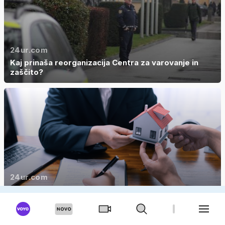
24ur.com
Kaj prinaša reorganizacija Centra za varovanje in
zaščito?
24ur.com
Na robu živčnega zloma zaradi gradbenega
dovoljenja