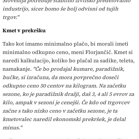
Slovenija potrebuje stabilno živilsko predelovalno
industrijo, sicer bomo še bolj odvisni od tujih
trgov."
Kmet v prekršku
Tako kot imamo minimalno plačo, bi morali imeti
minimalno odkupno ceno, meni Florjančič. Kmet si
naredi kalkulacijo, koliko bo plačal za sadike, teleta,
namakanje.
"Če bo prodajal kumare, paradižnik,
bučke, si izračuna, da mora povprečno doseči
odkupno ceno 50 centov na kilogram. Na začetku
sezone, ko je paradižnik dražji, daš 3, 4 ali 5 evrov za
kilo, ampak v sezoni je cenejši. Če kdo od trgovcev
začne s tako nizko ceno v začetku sezone, je ta
kmetovalec naredil ekonomski prekršek, je delal
minus."