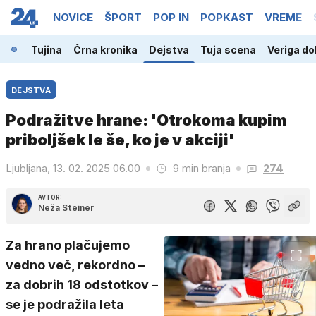
NOVICE
ŠPORT
POP IN
POPKAST
VREME
nija
Tujina
Črna kronika
Dejstva
Tuja scena
Veriga dob
DEJSTVA
Podražitve hrane: 'Otrokoma kupim
priboljšek le še, ko je v akciji'
Ljubljana, 13. 02. 2025 06.00
9 min branja
274
AVTOR:
Neža Steiner
Za hrano plačujemo
vedno več, rekordno –
za dobrih 18 odstotkov –
se je podražila leta