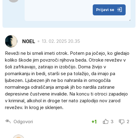
Prijavi se
N0EL
13. 02. 2025 20.35
Reveži ne bi smeli imeti otrok. Potem pa jočejo, ko gledajo
koliko škode jim povzroči njihova beda. Otroke revežev v
šoli zafrkavajo, zatirajo in izobčijo. Doma živijo v
pomankanju in bedi, starši se pa tolažijo, da imajo pa
ljubezen. Ljubezen jih ne bo nahranila in omogočila
normalnega odraščanja ampak jih bo nardila zatirane
depresivne čustvene invalide. Na koncu ti otroci zapadejo
v kriminal, alkohol in droge ter nato zaplodijo nov zarod
revežev. In krog je sklenjen.
Odgovori
+1
3
2