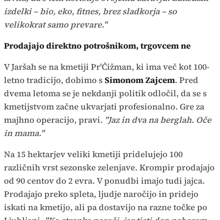
izdelki – bio, eko, fitnes, brez sladkorja – so
velikokrat samo prevare."
Prodajajo direktno potrošnikom, trgovcem ne
V Jaršah se na kmetiji Pr'Čižman, ki ima več kot 100-
letno tradicijo, dobimo s
Simonom Zajcem
. Pred
dvema letoma se je nekdanji politik odločil, da se s
kmetijstvom začne ukvarjati profesionalno. Gre za
majhno operacijo, pravi.
"Jaz in dva na berglah. Oče
in mama."
Na 15 hektarjev veliki kmetiji pridelujejo 100
različnih vrst sezonske zelenjave. Krompir prodajajo
od 90 centov do 2 evra. V ponudbi imajo tudi jajca.
Prodajajo preko spleta, ljudje naročijo in pridejo
iskati na kmetijo, ali pa dostavijo na razne točke po