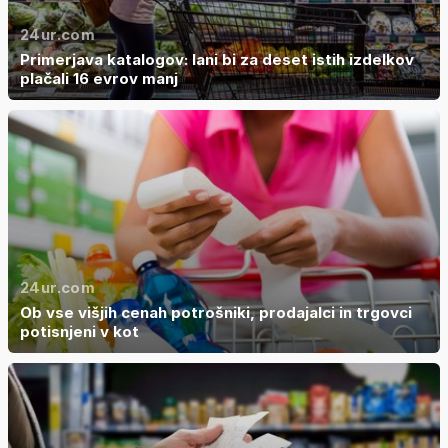
24ur.com
Primerjava katalogov: lani bi za deset istih izdelkov
plačali 16 evrov manj
24ur.com
Ob vse višjih cenah potrošniki, prodajalci in trgovci
potisnjeni v kot