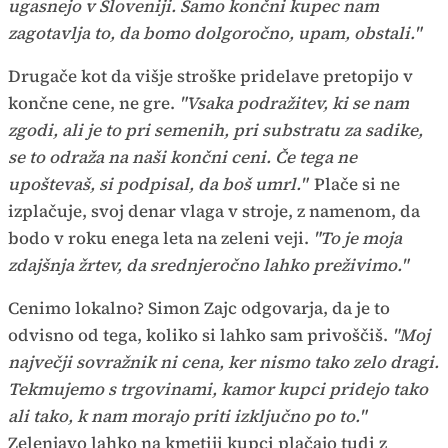
ugasnejo v Sloveniji. Samo končni kupec nam
zagotavlja to, da bomo dolgoročno, upam, obstali."
Drugače kot da višje stroške pridelave pretopijo v
končne cene, ne gre.
"Vsaka podražitev, ki se nam
zgodi, ali je to pri semenih, pri substratu za sadike,
se to odraža na naši končni ceni. Če tega ne
upoštevaš, si podpisal, da boš umrl."
Plače si ne
izplačuje, svoj denar vlaga v stroje, z namenom, da
bodo v roku enega leta na zeleni veji.
"To je moja
zdajšnja žrtev, da srednjeročno lahko preživimo."
Cenimo lokalno? Simon Zajc odgovarja, da je to
odvisno od tega, koliko si lahko sam privoščiš.
"Moj
največji sovražnik ni cena, ker nismo tako zelo dragi.
Tekmujemo s trgovinami, kamor kupci pridejo tako
ali tako, k nam morajo priti izključno po to."
Zelenjavo lahko na kmetiji kupci plačajo tudi z