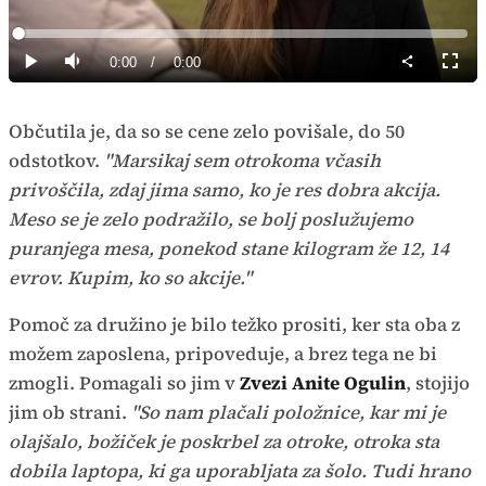
Predvajaj
Loaded
:
0%
Current
0:00
/
Duration
0:00
Predvajaj
Tiho
Celoz
način
Time
Občutila je, da so se cene zelo povišale, do 50
odstotkov.
"Marsikaj sem otrokoma včasih
privoščila, zdaj jima samo, ko je res dobra akcija.
Meso se je zelo podražilo, se bolj poslužujemo
puranjega mesa, ponekod stane kilogram že 12, 14
evrov. Kupim, ko so akcije."
Pomoč za družino je bilo težko prositi, ker sta oba z
možem zaposlena, pripoveduje, a brez tega ne bi
zmogli. Pomagali so jim v
Zvezi Anite Ogulin
, stojijo
jim ob strani.
"So nam plačali položnice, kar mi je
olajšalo, božiček je poskrbel za otroke, otroka sta
dobila laptopa, ki ga uporabljata za šolo. Tudi hrano