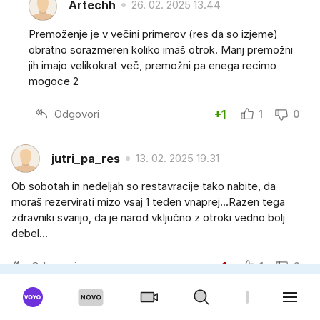
Artechh
26. 02. 2025 13.44
Premoženje je v večini primerov (res da so izjeme)
obratno sorazmeren koliko imaš otrok. Manj premožni
jih imajo velikokrat več, premožni pa enega recimo
mogoce 2
Odgovori
+1
1
0
jutri_pa_res
13. 02. 2025 19.31
Ob sobotah in nedeljah so restavracije tako nabite, da
moraš rezervirati mizo vsaj 1 teden vnaprej...Razen tega
zdravniki svarijo, da je narod vključno z otroki vedno bolj
debel...
Odgovori
-1
1
2
Cupko
13. 02. 2025 18.27