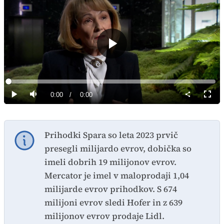
Predvajaj
Loaded
:
0%
Current
0:00
/
Duration
0:00
Predvajaj
Tiho
Celoz
način
Time
Prihodki Spara so leta 2023 prvič
presegli milijardo evrov, dobička so
imeli dobrih 19 milijonov evrov.
Mercator je imel v maloprodaji 1,04
milijarde evrov prihodkov. S 674
milijoni evrov sledi Hofer in z 639
milijonov evrov prodaje Lidl.