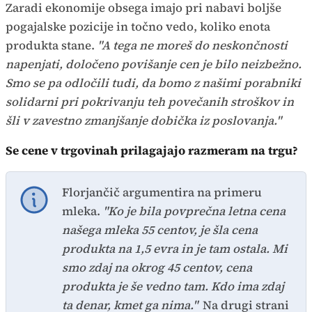
Zaradi ekonomije obsega imajo pri nabavi boljše
pogajalske pozicije in točno vedo, koliko enota
produkta stane.
"A tega ne moreš do neskončnosti
napenjati, določeno povišanje cen je bilo neizbežno.
Smo se pa odločili tudi, da bomo z našimi porabniki
solidarni pri pokrivanju teh povečanih stroškov in
šli v zavestno zmanjšanje dobička iz poslovanja."
Se cene v trgovinah prilagajajo razmeram na trgu?
Florjančič argumentira na primeru
mleka.
"Ko je bila povprečna letna cena
našega mleka 55 centov, je šla cena
produkta na 1,5 evra in je tam ostala. Mi
smo zdaj na okrog 45 centov, cena
produkta je še vedno tam. Kdo ima zdaj
ta denar, kmet ga nima."
Na drugi strani