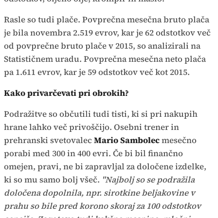
Rasle so tudi plače. Povprečna mesečna bruto plača
je bila novembra 2.519 evrov, kar je 62 odstotkov več
od povprečne bruto plače v 2015, so analizirali na
Statističnem uradu. Povprečna mesečna neto plača
pa 1.611 evrov, kar je 59 odstotkov več kot 2015.
Kako privarčevati pri obrokih?
Podražitve so občutili tudi tisti, ki si pri nakupih
hrane lahko več privoščijo. Osebni trener in
prehranski svetovalec
Mario Sambolec
mesečno
porabi med 300 in 400 evri. Če bi bil finančno
omejen, pravi, ne bi zapravljal za določene izdelke,
ki so mu samo bolj všeč.
"Najbolj so se podražila
določena dopolnila, npr. sirotkine beljakovine v
prahu so bile pred korono skoraj za 100 odstotkov