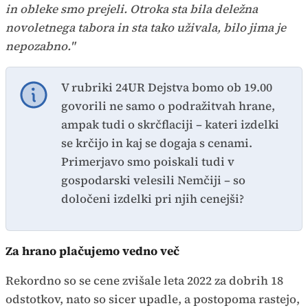
in obleke smo prejeli. Otroka sta bila deležna
novoletnega tabora in sta tako uživala, bilo jima je
nepozabno."
V rubriki 24UR Dejstva bomo ob 19.00
govorili ne samo o podražitvah hrane,
ampak tudi o skrčflaciji – kateri izdelki
se krčijo in kaj se dogaja s cenami.
Primerjavo smo poiskali tudi v
gospodarski velesili Nemčiji – so
določeni izdelki pri njih cenejši?
Za hrano plačujemo vedno več
Rekordno so se cene zvišale leta 2022 za dobrih 18
odstotkov, nato so sicer upadle, a postopoma rastejo,