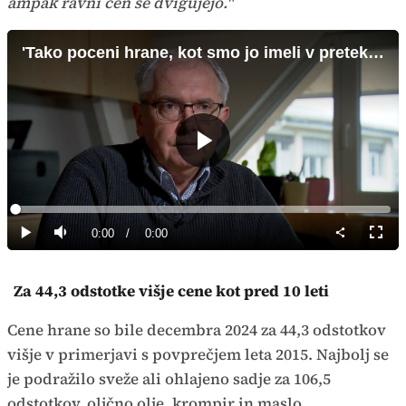
ampak ravni cen se dvigujejo."
'Tako poceni hrane, kot smo jo imeli v preteklosti, ne moremo pričakovati'
Predvajaj
Loaded
:
0%
Current
0:00
/
Duration
0:00
Predvajaj
Tiho
Celoz
način
Time
Za 44,3 odstotke višje cene kot pred 10 leti
Cene hrane so bile decembra 2024 za 44,3 odstotkov
višje v primerjavi s povprečjem leta 2015. Najbolj se
je podražilo sveže ali ohlajeno sadje za 106,5
odstotkov, oljčno olje, krompir in maslo.