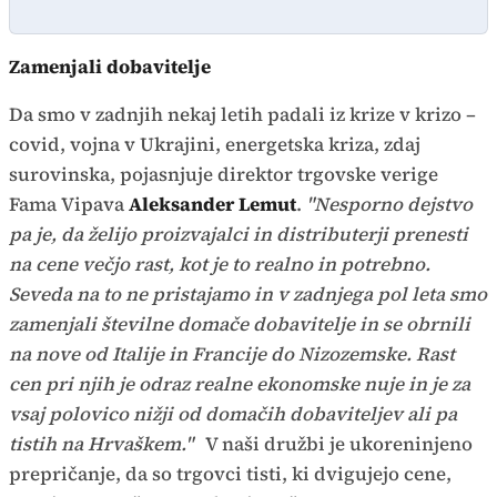
Zamenjali dobavitelje
Da smo v zadnjih nekaj letih padali iz krize v krizo –
covid, vojna v Ukrajini, energetska kriza, zdaj
surovinska, pojasnjuje direktor trgovske verige
Fama Vipava
Aleksander Lemut
.
"Nesporno dejstvo
pa je, da želijo proizvajalci in distributerji prenesti
na cene večjo rast, kot je to realno in potrebno.
Seveda na to ne pristajamo in v zadnjega pol leta smo
zamenjali številne domače dobavitelje in se obrnili
na nove od Italije in Francije do Nizozemske. Rast
cen pri njih je odraz realne ekonomske nuje in je za
vsaj polovico nižji od domačih dobaviteljev ali pa
tistih na Hrvaškem."
V naši družbi je ukoreninjeno
prepričanje, da so trgovci tisti, ki dvigujejo cene,