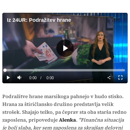
Iz 24UR: Podražitev hrane
Predvajaj
Loaded
:
0%
Current
0:00
/
Duration
0:00
Predvajaj
Tiho
Celoz
način
Time
Podražitve hrane marsikoga pahnejo v hudo stisko.
Hrana za štiričlansko družino predstavlja velik
strošek. Shajajo težko, pa čeprav sta oba starša redno
zaposlena, pripoveduje
Alenka
.
"Finančna situacija
je bolj slaba, ker sem zaposlena za skrajšan delovni