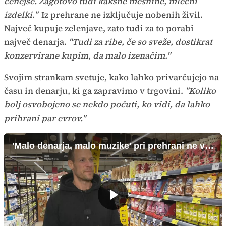
cenejše. Zagotovo tudi kakšne mesnine, mlečni
izdelki."
Iz prehrane ne izključuje nobenih živil.
Največ kupuje zelenjave, zato tudi za to porabi
največ denarja.
"Tudi za ribe, če so sveže, dostikrat
konzervirane kupim, da malo izenačim."
Svojim strankam svetuje, kako lahko privarčujejo na
času in denarju, ki ga zapravimo v trgovini.
"Koliko
bolj osvobojeno se nekdo počuti, ko vidi, da lahko
prihrani par evrov."
'Malo denarja, malo muzike' pri prehrani ne velja