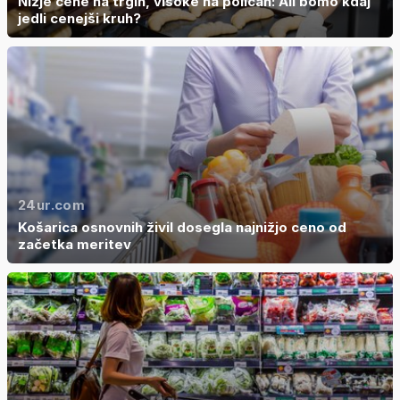
Nižje cene na trgih, visoke na policah: Ali bomo kdaj
jedli cenejši kruh?
24ur.com
Košarica osnovnih živil dosegla najnižjo ceno od
začetka meritev