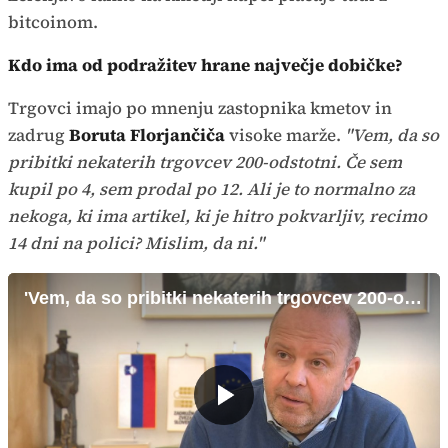
bitcoinom.
Kdo ima od podražitev hrane največje dobičke?
Trgovci imajo po mnenju zastopnika kmetov in
zadrug
Boruta Florjančiča
visoke marže.
"Vem, da so
pribitki nekaterih trgovcev 200-odstotni. Če sem
kupil po 4, sem prodal po 12. Ali je to normalno za
nekoga, ki ima artikel, ki je hitro pokvarljiv, recimo
14 dni na polici? Mislim, da ni."
'Vem, da so pribitki nekaterih trgovcev 200-odstotni'