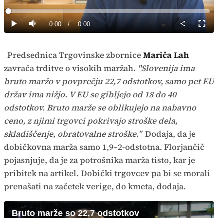
Predvajaj
Loaded
:
0%
Current
0:00
/
Duration
0:00
Predvajaj
Tiho
Celoz
način
Time
Predsednica Trgovinske zbornice
Mariča Lah
zavrača trditve o visokih maržah.
"Slovenija ima
bruto maržo v povprečju 22,7 odstotkov, samo pet EU
držav ima nižjo. V EU se gibljejo od 18 do 40
odstotkov. Bruto marže se oblikujejo na nabavno
ceno, z njimi trgovci pokrivajo stroške dela,
skladiščenje, obratovalne stroške."
Dodaja, da je
dobičkovna marža samo 1,9–2-odstotna. Florjančič
pojasnjuje, da je za potrošnika marža tisto, kar je
pribitek na artikel. Dobički trgovcev pa bi se morali
prenašati na začetek verige, do kmeta, dodaja.
Bruto marže so 22,7 odstotkov