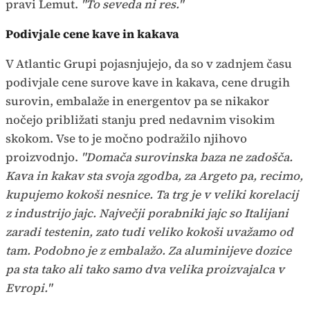
pravi Lemut.
"To seveda ni res."
Podivjale cene kave in kakava
V Atlantic Grupi pojasnjujejo, da so v zadnjem času
podivjale cene surove kave in kakava, cene drugih
surovin, embalaže in energentov pa se nikakor
nočejo približati stanju pred nedavnim visokim
skokom. Vse to je močno podražilo njihovo
proizvodnjo.
"Domača surovinska baza ne zadošča.
Kava in kakav sta svoja zgodba, za Argeto pa, recimo,
kupujemo kokoši nesnice. Ta trg je v veliki korelacij
z industrijo jajc. Največji porabniki jajc so Italijani
zaradi testenin, zato tudi veliko kokoši uvažamo od
tam. Podobno je z embalažo. Za aluminijeve dozice
pa sta tako ali tako samo dva velika proizvajalca v
Evropi."