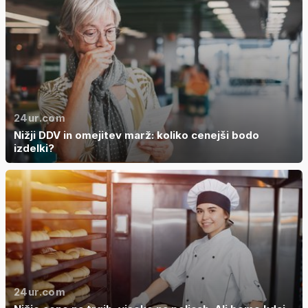
24ur.com
Nižji DDV in omejitev marž: koliko cenejši bodo
izdelki?
24ur.com