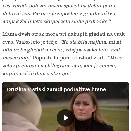
čas, zaradi bolezni nisem sposobna delati polni
delovni čas. Partner je zaposlen v gradbeništvu,
ampak žal imava skupaj zelo slabe prihodke."
Mama dveh otrok mora pri nakupih gledati na vsak
evro. Vsako leto je težje.
"Ko sta bila majhna, mi ni
bilo treba gledati na cene, zdaj pa vsako leto, vsak
mesec bolj."
Popusti, kuponi so izhod v sili.
"Meso
zelo spremljam na kilogram, tam, kjer je ceneje,
kupim več in dam v skrinjo."
Družina v stiski zaradi podražitve hrane