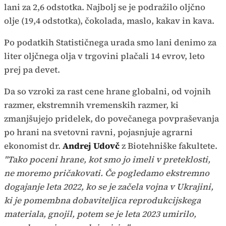
lani za 2,6 odstotka. Najbolj se je podražilo oljčno
olje (19,4 odstotka), čokolada, maslo, kakav in kava.
Po podatkih Statističnega urada smo lani denimo za
liter oljčnega olja v trgovini plačali 14 evrov, leto
prej pa devet.
Da so vzroki za rast cene hrane globalni, od vojnih
razmer, ekstremnih vremenskih razmer, ki
zmanjšujejo pridelek, do povečanega povpraševanja
po hrani na svetovni ravni, pojasnjuje agrarni
ekonomist dr.
Andrej Udovč
z Biotehniške fakultete.
"Tako poceni hrane, kot smo jo imeli v preteklosti,
ne moremo pričakovati. Če pogledamo ekstremno
dogajanje leta 2022, ko se je začela vojna v Ukrajini,
ki je pomembna dobaviteljica reprodukcijskega
materiala, gnojil, potem se je leta 2023 umirilo,