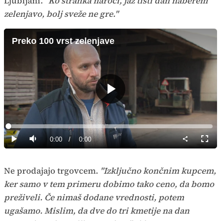
Ljubljani.
"Ko stranka naroči, jaz tisti dan naberem
zelenjavo, bolj sveže ne gre."
Preko 100 vrst zelenjave
Predvajaj
Loaded
:
0%
Current
0:00
/
Duration
0:00
Predvajaj
Tiho
Celoz
način
Time
Ne prodajajo trgovcem.
"Izključno končnim kupcem,
ker samo v tem primeru dobimo tako ceno, da bomo
preživeli. Če nimaš dodane vrednosti, potem
ugašamo. Mislim, da dve do tri kmetije na dan