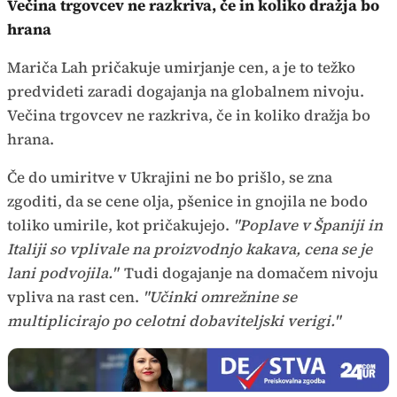
Večina trgovcev ne razkriva, če in koliko dražja bo
hrana
Mariča Lah pričakuje umirjanje cen, a je to težko
predvideti zaradi dogajanja na globalnem nivoju.
Večina trgovcev ne razkriva, če in koliko dražja bo
hrana.
Če do umiritve v Ukrajini ne bo prišlo, se zna
zgoditi, da se cene olja, pšenice in gnojila ne bodo
toliko umirile, kot pričakujejo.
"Poplave v Španiji in
Italiji so vplivale na proizvodnjo kakava, cena se je
lani podvojila."
Tudi dogajanje na domačem nivoju
vpliva na rast cen.
"Učinki omrežnine se
multiplicirajo po celotni dobaviteljski verigi."