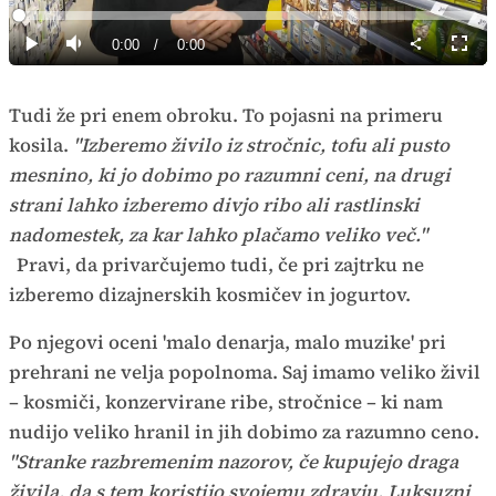
Predvajaj
Loaded
:
0%
Current
0:00
/
Duration
0:00
Predvajaj
Tiho
Celoz
način
Time
Tudi že pri enem obroku. To pojasni na primeru
kosila.
"Izberemo živilo iz stročnic, tofu ali pusto
mesnino, ki jo dobimo po razumni ceni, na drugi
strani lahko izberemo divjo ribo ali rastlinski
nadomestek, za kar lahko plačamo veliko več."
Pravi, da privarčujemo tudi, če pri zajtrku ne
izberemo dizajnerskih kosmičev in jogurtov.
Po njegovi oceni 'malo denarja, malo muzike' pri
prehrani ne velja popolnoma. Saj imamo veliko živil
– kosmiči, konzervirane ribe, stročnice – ki nam
nudijo veliko hranil in jih dobimo za razumno ceno.
"Stranke razbremenim nazorov, če kupujejo draga
živila, da s tem koristijo svojemu zdravju. Luksuzni