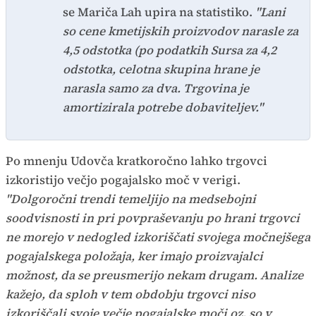
se Mariča Lah upira na statistiko.
"Lani
so cene kmetijskih proizvodov narasle za
4,5 odstotka (po podatkih Sursa za 4,2
odstotka, celotna skupina hrane je
narasla samo za dva. Trgovina je
amortizirala potrebe dobaviteljev."
Po mnenju Udovča kratkoročno lahko trgovci
izkoristijo večjo pogajalsko moč v verigi.
"Dolgoročni trendi temeljijo na medsebojni
soodvisnosti in pri povpraševanju po hrani trgovci
ne morejo v nedogled izkoriščati svojega močnejšega
pogajalskega položaja, ker imajo proizvajalci
možnost, da se preusmerijo nekam drugam. Analize
kažejo, da sploh v tem obdobju trgovci niso
izkoriščali svoje večje pogajalske moči oz. so v