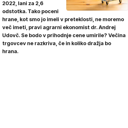
2022, lani za 2,6
odstotka. Tako poceni
hrane, kot smo jo imeli v preteklosti, ne moremo
več imeti, pravi agrarni ekonomist dr. Andrej
Udovč. Se bodo v prihodnje cene umirile? Večina
trgovcev ne razkriva, če in koliko dražja bo
hrana.