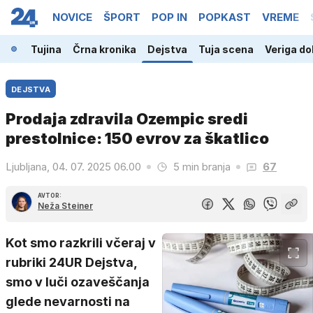
NOVICE
ŠPORT
POP IN
POPKAST
VREME
nija
Tujina
Črna kronika
Dejstva
Tuja scena
Veriga dob
DEJSTVA
Prodaja zdravila Ozempic sredi
prestolnice: 150 evrov za škatlico
Ljubljana, 04. 07. 2025 06.00
5 min branja
67
AVTOR:
Neža Steiner
Kot smo razkrili včeraj v
rubriki 24UR Dejstva,
smo v luči ozaveščanja
glede nevarnosti na