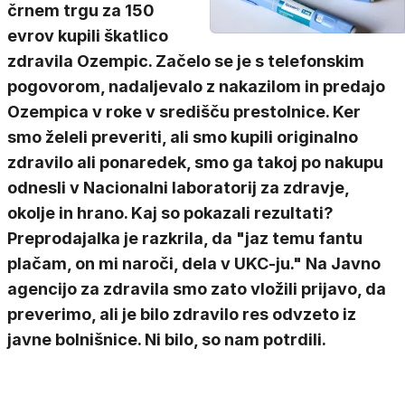
črnem trgu za 150
evrov kupili škatlico
zdravila Ozempic. Začelo se je s telefonskim
pogovorom, nadaljevalo z nakazilom in predajo
Ozempica v roke v središču prestolnice. Ker
smo želeli preveriti, ali smo kupili originalno
zdravilo ali ponaredek, smo ga takoj po nakupu
odnesli v Nacionalni laboratorij za zdravje,
okolje in hrano. Kaj so pokazali rezultati?
Preprodajalka je razkrila, da "jaz temu fantu
plačam, on mi naroči, dela v UKC-ju." Na Javno
agencijo za zdravila smo zato vložili prijavo, da
preverimo, ali je bilo zdravilo res odvzeto iz
javne bolnišnice. Ni bilo, so nam potrdili.