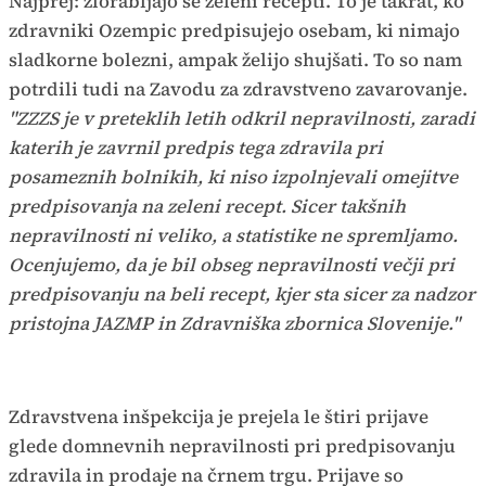
Najprej: zlorabljajo se zeleni recepti. To je takrat, ko
zdravniki Ozempic predpisujejo osebam, ki nimajo
sladkorne bolezni, ampak želijo shujšati. To so nam
potrdili tudi na Zavodu za zdravstveno zavarovanje.
"ZZZS je v preteklih letih odkril nepravilnosti, zaradi
katerih je zavrnil predpis tega zdravila pri
posameznih bolnikih, ki niso izpolnjevali omejitve
predpisovanja na zeleni recept. Sicer takšnih
nepravilnosti ni veliko, a statistike ne spremljamo.
Ocenjujemo, da je bil obseg nepravilnosti večji pri
predpisovanju na beli recept, kjer sta sicer za nadzor
pristojna JAZMP in Zdravniška zbornica Slovenije."
Zdravstvena inšpekcija je prejela le štiri prijave
glede domnevnih nepravilnosti pri predpisovanju
zdravila in prodaje na črnem trgu. Prijave so