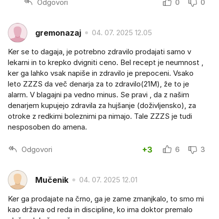
Odgovori
0
0
gremonazaj
04. 07. 2025 12.05
Ker se to dagaja, je potrebno zdravilo prodajati samo v
lekarni in to krepko dvigniti ceno. Bel recept je neumnost ,
ker ga lahko vsak napiše in zdravilo je prepoceni. Vsako
leto ZZZS da več denarja za to zdravilo(21M), že to je
alarm. V blagajni pa vedno minus. Se pravi , da z našim
denarjem kupujejo zdravila za hujšanje (doživljensko), za
otroke z redkimi boleznimi pa nimajo. Tale ZZZS je tudi
nesposoben do amena.
Odgovori
+3
6
3
Mučenik
04. 07. 2025 12.01
Ker ga prodajate na črno, ga je zame zmanjkalo, to smo mi
kao država od reda in discipline, ko ima doktor premalo