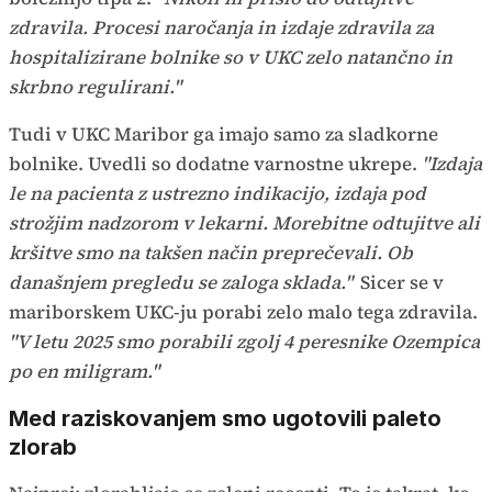
zdravila. Procesi naročanja in izdaje zdravila za
hospitalizirane bolnike so v UKC zelo natančno in
skrbno regulirani."
Tudi v UKC Maribor ga imajo samo za sladkorne
bolnike. Uvedli so dodatne varnostne ukrepe.
"Izdaja
le na pacienta z ustrezno indikacijo, izdaja pod
strožjim nadzorom v lekarni. Morebitne odtujitve ali
kršitve smo na takšen način preprečevali. Ob
današnjem pregledu se zaloga sklada."
Sicer se v
mariborskem UKC-ju porabi zelo malo tega zdravila.
"V letu 2025 smo porabili zgolj 4 peresnike Ozempica
po en miligram."
Med raziskovanjem smo ugotovili paleto
zlorab