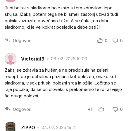
Tudi bolnik s sladkorno boleznijo s tem zdravilom lepo
shujša!!!Zakaj potem tega ne bi smeli zastonj uživati tudi
bolniki z izrazito povečano težo. A se čaka, da dobi
sladkorno, ki je velikokrat posledica debelosti?!
Odgovori
0
0
Victoria13
06. 02. 2026 10.03
Zakaj se zdravila za hujšanje ne predpisuje na zeleni
recept, če je debelosti priznana kot bolezen, enako kot
sladkorna, visok pritisk, bolezni srca in ožilja....očitno se
raje počaka, da se pri človeku s prekomerno težo razvijejo
še druge bolezni......
Odgovori
+1
1
0
ZIPPO
04. 07. 2025 19.21