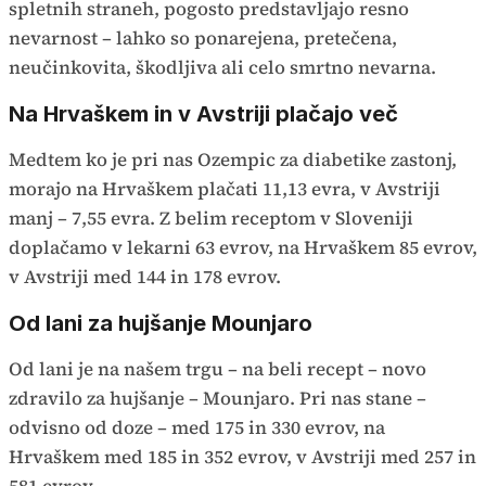
spletnih straneh, pogosto predstavljajo resno
nevarnost – lahko so ponarejena, pretečena,
neučinkovita, škodljiva ali celo smrtno nevarna.
Na Hrvaškem in v Avstriji plačajo več
Medtem ko je pri nas Ozempic za diabetike zastonj,
morajo na Hrvaškem plačati 11,13 evra, v Avstriji
manj – 7,55 evra. Z belim receptom v Sloveniji
doplačamo v lekarni 63 evrov, na Hrvaškem 85 evrov,
v Avstriji med 144 in 178 evrov.
Od lani za hujšanje Mounjaro
Od lani je na našem trgu – na beli recept – novo
zdravilo za hujšanje – Mounjaro. Pri nas stane –
odvisno od doze – med 175 in 330 evrov, na
Hrvaškem med 185 in 352 evrov, v Avstriji med 257 in