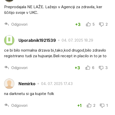
Preprodajala NE LAŽE. Lažejo v Agenciji za zdravila, ker
ščitijo svoje v UKC.
Odgovori
+3
5
2
Uporabnik1921539
04. 07. 2025 18.29
ce bi bilo normalna drzava bi,tako,kod drugod,bilo zdravilo
registrirano tudi za hujsanje.Beli recept in placilo in to je to
Odgovori
+3
6
3
Nemirko
04. 07. 2025 17.43
na darknetu si ga kupite folk
Odgovori
+1
2
1