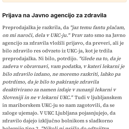
Prijava na Javno agencijo za zdravila
Preprodajalka je razkrila, da
"jaz temu fantu plačam,
on mi naroči, dela v UKC-ju."
Prav zato smo na Javno
agencijo za zdravila vložili prijavo, da preveri, ali je
bilo zdravilo res odvzeto iz UKC-ja, kot je trdila
preprodajalka. Ni bilo, potrdijo.
"Glede na to, da je
zadeva v obravnavi, vam podatka, v kateri lekarni je
bilo zdravilo izdano, ne moremo razkriti, lahko pa
potrdimo, da je bilo to pakiranje zdravila
deaktivirano za namen izdaje v zunanji lekarni v
Sloveniji in ne v lekarni UKC."
Tudi v ljubljanskem
in mariborskem UKC-ju so nam zagotovili, da se
zaloge ujemajo. V UKC Ljubljana pojasnjujejo, da
zdravilo dajejo izključno bolnikom s sladkorno
boleznijo tipa 2.
"Nikoli ni prišlo do odtujitve