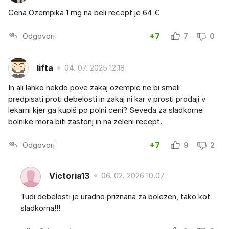
Cena Ozempika 1 mg na beli recept je 64 €
Odgovori
+7
7
0
lifta
04. 07. 2025 12.18
In ali lahko nekdo pove zakaj ozempic ne bi smeli
predpisati proti debelosti in zakaj ni kar v prosti prodaji v
lekarni kjer ga kupiš po polni ceni? Seveda za sladkorne
bolnike mora biti zastonj in na zeleni recept.
Odgovori
+7
9
2
Victoria13
06. 02. 2026 10.07
Tudi debelosti je uradno priznana za bolezen, tako kot
sladkorna!!!