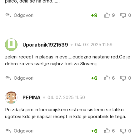
plačo, dela še na črno......
Odgovori
+9
9
0
Uporabnik1921539
04. 07. 2025 11.59
zeleni recept in placas in evo....cudezno nastane red.Ce je
dobro za ves svet,je najbrz tudi za Slovenij
Odgovori
+6
6
0
PEPINA
04. 07. 2025 11.50
Pri zdajšnjem informacijskem sistemu sistemu se lahko
ugotovi kdo je napisal recept in kdo je uporabnik le tega.
Odgovori
+6
6
0