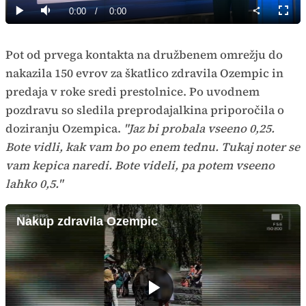
0%
Current
0:00
/
Duration
0:00
Predvajaj
Tiho
Celoz
način
Time
Pot od prvega kontakta na družbenem omrežju do
nakazila 150 evrov za škatlico zdravila Ozempic in
predaja v roke sredi prestolnice. Po uvodnem
pozdravu so sledila preprodajalkina priporočila o
doziranju Ozempica.
"Jaz bi probala vseeno 0,25.
Bote vidli, kak vam bo po enem tednu. Tukaj noter se
vam kepica naredi. Bote videli, pa potem vseeno
lahko 0,5."
Nakup zdravila Ozempic