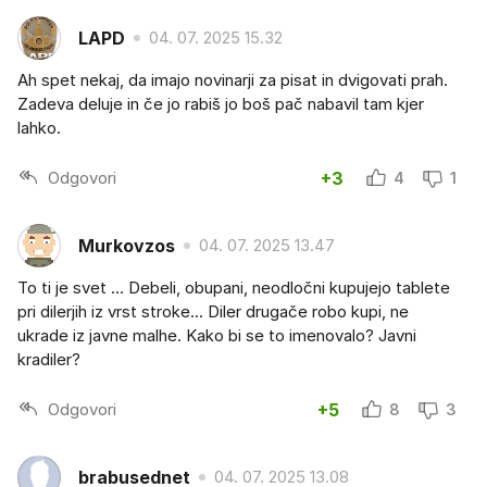
LAPD
04. 07. 2025 15.32
Ah spet nekaj, da imajo novinarji za pisat in dvigovati prah.
Zadeva deluje in če jo rabiš jo boš pač nabavil tam kjer
lahko.
Odgovori
+3
4
1
Murkovzos
04. 07. 2025 13.47
To ti je svet ... Debeli, obupani, neodločni kupujejo tablete
pri dilerjih iz vrst stroke... Diler drugače robo kupi, ne
ukrade iz javne malhe. Kako bi se to imenovalo? Javni
kradiler?
Odgovori
+5
8
3
brabusednet
04. 07. 2025 13.08