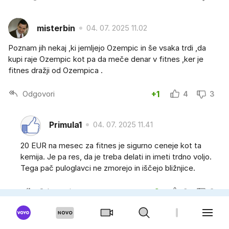
misterbin
04. 07. 2025 11.02
Poznam jih nekaj ,ki jemljejo Ozempic in še vsaka trdi ,da
kupi raje Ozempic kot pa da meče denar v fitnes ,ker je
fitnes dražji od Ozempica .
Odgovori
+1
4
3
Primula1
04. 07. 2025 11.41
20 EUR na mesec za fitnes je sigurno ceneje kot ta
kemija. Je pa res, da je treba delati in imeti trdno voljo.
Tega pač puloglavci ne zmorejo in iščejo bližnjice.
Odgovori
+6
9
3