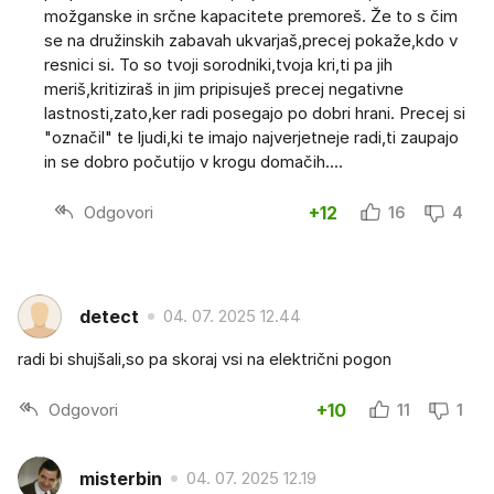
možganske in srčne kapacitete premoreš. Že to s čim
se na družinskih zabavah ukvarjaš,precej pokaže,kdo v
resnici si. To so tvoji sorodniki,tvoja kri,ti pa jih
meriš,kritiziraš in jim pripisuješ precej negativne
lastnosti,zato,ker radi posegajo po dobri hrani. Precej si
"označil" te ljudi,ki te imajo najverjetneje radi,ti zaupajo
in se dobro počutijo v krogu domačih....
Odgovori
+12
16
4
detect
04. 07. 2025 12.44
radi bi shujšali,so pa skoraj vsi na električni pogon
Odgovori
+10
11
1
misterbin
04. 07. 2025 12.19