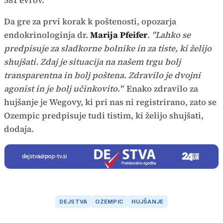
581 evrov.
Da gre za prvi korak k poštenosti, opozarja
endokrinologinja dr.
Marija Pfeifer
.
"Lahko se
predpisuje za sladkorne bolnike in za tiste, ki želijo
shujšati. Zdaj je situacija na našem trgu bolj
transparentna in bolj poštena. Zdravilo je dvojni
agonist in je bolj učinkovito."
Enako zdravilo za
hujšanje je Wegovy, ki pri nas ni registrirano, zato se
Ozempic predpisuje tudi tistim, ki želijo shujšati,
dodaja.
DEJSTVA
OZEMPIC
HUJŠANJE