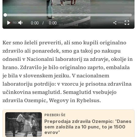
Predvajaj
Loaded
:
0%
Current
0:00
/
Duration
0:00
Predvajaj
Tiho
Celoz
način
Time
Ker smo želeli preveriti, ali smo kupili originalno
zdravilo ali ponaredek, smo ga takoj po nakupu
odnesli v Nacionalni laboratorij za zdravje, okolje in
hrano. Zdravilo je bilo originalno zaprto, embalaža
je bila v slovenskem jeziku. V nacionalnem
laboratoriju potrdijo: v vzorcu je prisotna zdravilna
učinkovina semaglutid. Semaglutid vsebujejo
zdravila Ozempic, Wegovy in Rybelsus.
PREBERI ŠE
Preprodaja zdravila Ozempic: 'Danes
sem založila za 10 punc, to je 1500
evrov'