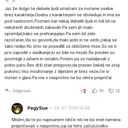
Jaz že dolgo te debele ljudi smatram za motene osebe
brez karakterja.Oseba z karakterjem se obvladuje in ima se
pod nadzorom.Poznam kar nekaj debelih ljudi in tidi bil na
nekaterih družinskih zabavah.Pa sem jih malo
spremljal,kako se prehranjujejo.Pa sem bil zelo
razočaran.Vsi so govorili,da malo jedo in ne vedo,zakaj se
tako redijo.Ko smo se posedlili za obložene mize.So se ti
prvi zapodili v sladkarije,ki so bile na mizah.Še preden so
postregli z juhami in ostalim.Potem pa so nadaljevali z
polno paro.Res drži stari pregovor,da prazen žekelj ne stoji
pokonci.Vso modrovanje z dijetami je brez veze,če si
moten v glavi.Pa me v nasprotno ne bo nihče prepričal.
Odgovori
-2
10
12
PegySue
04. 07. 2025 13.48
Mislim,da te po napisanem nihče niti ne bo imel namena
prepričevati v nasprotno,saj se hitro začuti,koliko