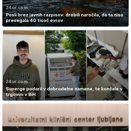
24ur.com
Posli brez javnih razpisov: drobili naročila, da ta niso
presegala 40 tisoč evrov
24ur.com
Superge podaril v dobrodelne namene, te končale v
trgovini v BiH