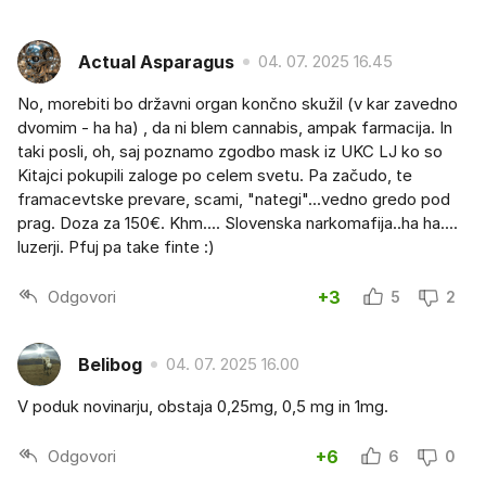
Actual Asparagus
04. 07. 2025 16.45
No, morebiti bo državni organ končno skužil (v kar zavedno
dvomim - ha ha) , da ni blem cannabis, ampak farmacija. In
taki posli, oh, saj poznamo zgodbo mask iz UKC LJ ko so
Kitajci pokupili zaloge po celem svetu. Pa začudo, te
framacevtske prevare, scami, "nategi"...vedno gredo pod
prag. Doza za 150€. Khm.... Slovenska narkomafija..ha ha....
luzerji. Pfuj pa take finte :)
Odgovori
+3
5
2
Belibog
04. 07. 2025 16.00
V poduk novinarju, obstaja 0,25mg, 0,5 mg in 1mg.
Odgovori
+6
6
0