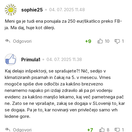
sophie25
04. 07. 2025 11.48
Meni ga je tudi ena ponujala za 250 eur/škatlico preko FB-
ja. Ma daj, huje kot dilerji.
Odgovori
+9
10
1
Primula1
04. 07. 2025 11.38
Kaj delajo inšpektorji, se sprašujete?! Nič, sedijo v
klimatiziranih pisarnah in čakaj na 5. v mesecu. Vmes
mogoče spiše dve odločbi za kakšno brezvezno
nenamerno napako pri izdaji zdravilo ali pa pri vodenju
evidenc za kakšno manjšo lekarno, kaj več pametnega pač
ne. Zato se ne vprašajte, zakaj se dogaja v SLoveniji to, kar
se dogaja. Pa je to, kar novinarji ven privlečejo samo vrh
ledene gore.
Odgovori
+7
8
1