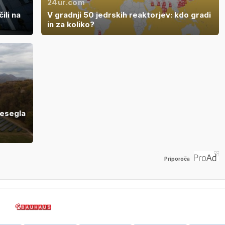
24ur.com
ili na
V gradnji 50 jedrskih reaktorjev: kdo gradi
in za koliko?
resegla
Priporoča