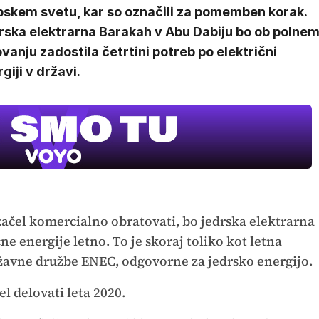
bskem svetu, kar so označili za pomemben korak.
rska elektrarna Barakah v Abu Dabiju bo ob polne
vanju zadostila četrtini potreb po električni
giji v državi.
 začel komercialno obratovati, bo jedrska elektrarna
ne energije letno. To je skoraj toliko kot letna
ržavne družbe ENEC, odgovorne za jedrsko energijo.
el delovati leta 2020.