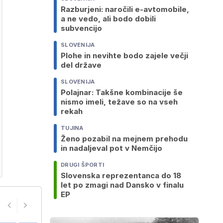
Razburjeni: naročili e-avtomobile,
a ne vedo, ali bodo dobili
subvencijo
SLOVENIJA
Plohe in nevihte bodo zajele večji
del države
SLOVENIJA
Polajnar: Takšne kombinacije še
nismo imeli, težave so na vseh
rekah
TUJINA
Ženo pozabil na mejnem prehodu
in nadaljeval pot v Nemčijo
DRUGI ŠPORTI
Slovenska reprezentanca do 18
let po zmagi nad Dansko v finalu
EP