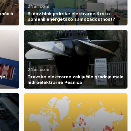
24ur.com
ončnih
Bi nov blok jedrske elektrarne Krško
pomenil energetsko samozadostnost?
24ur.com
žje
Dravske elektrarne zaključile gradnjo male
hidroelektrarne Pesnica