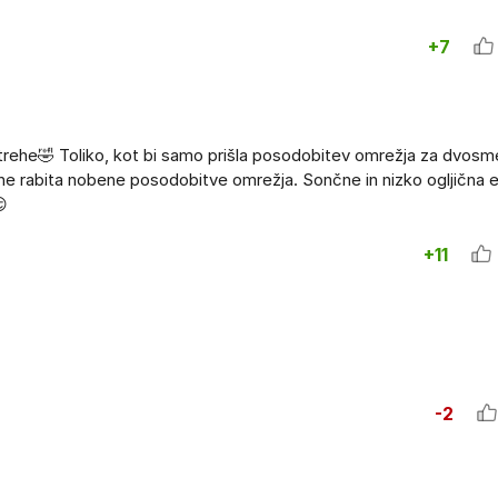
+7
strehe🤣 Toliko, kot bi samo prišla posodobitev omrežja za dvosm
ki ne rabita nobene posodobitve omrežja. Sončne in nizko ogljična e
😏
+11
-2