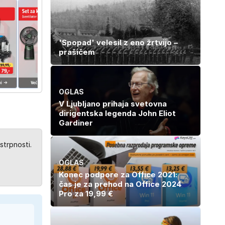
'Spopad' velesil z eno žrtvijo –
prašičem
OGLAS
V Ljubljano prihaja svetovna
dirigentska legenda John Eliot
Gardiner
strpnosti.
OGLAS
Konec podpore za Office 2021:
čas je za prehod na Office 2024
Pro za 19,99 €