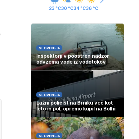
23 °C
30 °C
34 °C
36 °C
a
SLOVENIJA
Inšpektorji v poostren nadzor
odvzema vode iz vodotokov
SLOVENIJA
Lažni policist na Brniku več kot
leto in pol, opremo kupil na Bolhi
SLOVENIJA