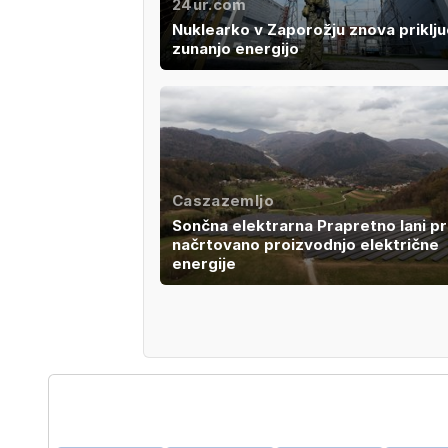
24ur.com
Nuklearko v Zaporožju znova priključ
zunanjo energijo
Caszazemljo
Sončna elektrarna Prapretno lani p
načrtovano proizvodnjo električne
energije