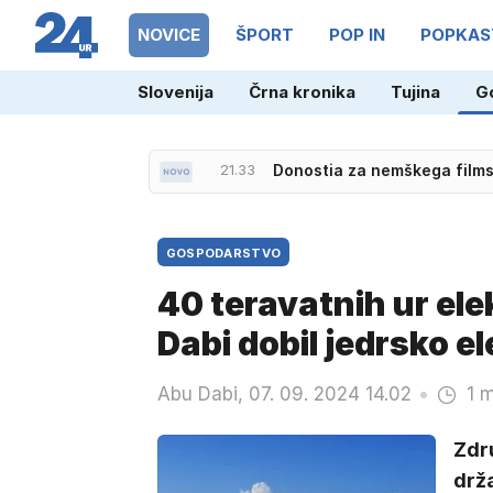
NOVICE
ŠPORT
POP IN
POPKAS
Slovenija
Črna kronika
Tujina
G
21.55
Plohe in nevihte bodo zajele
21.33
Donostia za nemškega film
GOSPODARSTVO
40 teravatnih ur ele
Dabi dobil jedrsko e
Abu Dabi, 07. 09. 2024 14.02
1 m
Zdru
drža