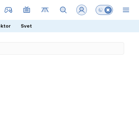
Preklopi barvni na
ZIN
ektor
Svet