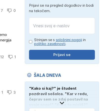
Prijavi se na pregled dogodkov in bodi
7
0
na tekočem.
erno
nergija
Strinjam se s
splošnimi pogoji
in
politiko zasebnosti
.
Prijavi se
12
1
ŠALA DNEVA
"Kako si kaj?" je študent
1
3
pozdravil sošolca. "Kar v redu,
čeprav sem se zdaj postavil na
svoje noge!" "Kako to misliš?"
"Oče mi je vzel avto!"