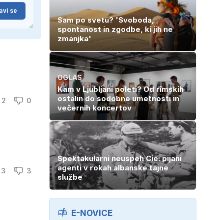
avi se
Sam po svetu? 'Svoboda,
spontanost in zgodbe, ki jih ne
zmanjka'
OGLAS
Kam v Ljubljani poleti? Od rimskih
ostalin do sodobne umetnosti in
2
0
večernih koncertov
Spektakularni neuspeh Cie: pijani
agenti v rokah albanske tajne
3
3
službe
E-NOVICE