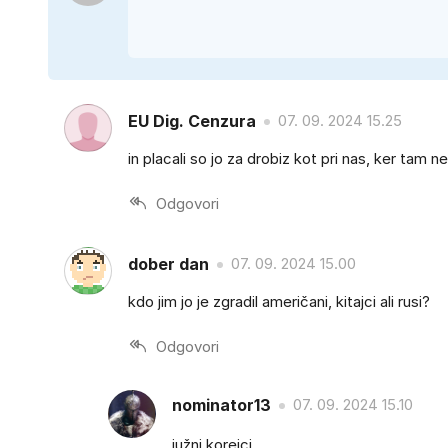
EU Dig. Cenzura
07. 09. 2024 15.25
in placali so jo za drobiz kot pri nas, ker tam ne
Odgovori
dober dan
07. 09. 2024 15.00
kdo jim jo je zgradil američani, kitajci ali rusi?
Odgovori
nominator13
07. 09. 2024 15.10
južni korejci