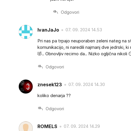
Odgovori
IvanJaJo
07. 09. 2024 14.53
Pri nas pa trpajo neuporaben zeleni nateg na 
komunikacijo, ni naredili najmanj dve jedrski, 
🤣.. Obnovljiv recimo da.. Nizko ogljična nikoli 
Odgovori
znesek123
07. 09. 2024 14.30
koliko denarja ??
Odgovori
ROMELS
07. 09. 2024 14.29