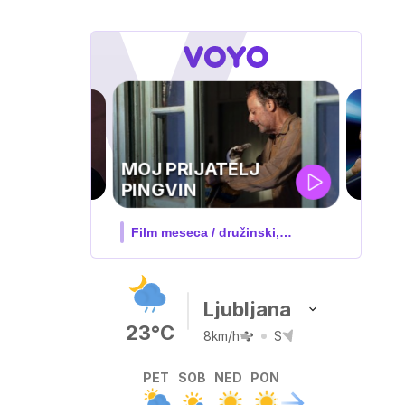
m
UEFA
SUPERPOKAL
V živo na VOYO: sreda ob 20.30
Ljubljana
23°C
8km/h
S
PET
SOB
NED
PON