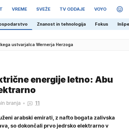
T
VREME
SVEŽE
TV ODDAJE
VOYO
MAGA
ospodarstvo
Znanost in tehnologija
Fokus
Inšp
 večji del države
skega ustvarjalca Wernerja Herzoga
ktrične energije letno: Abu
lektrarno
in branja
11
ženi arabski emirati, z nafto bogata zalivska
va, so dokončali prvo jedrsko elektrarno v