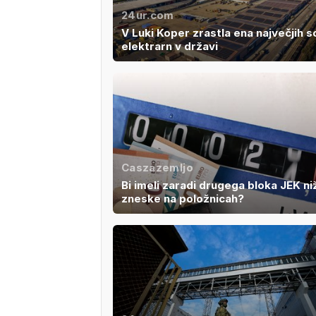
24ur.com
V Luki Koper zrastla ena največjih s
elektrarn v državi
Caszazemljo
Bi imeli zaradi drugega bloka JEK ni
zneske na položnicah?