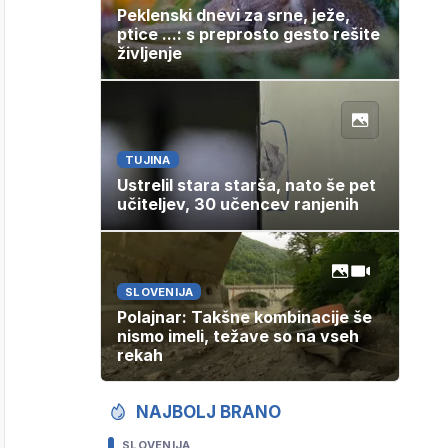
Peklenski dnevi za srne, ježe,
ptice ...: s preprosto gesto rešite
življenje
TUJINA
Ustrelil stara starša, nato še pet
učiteljev, 30 učencev ranjenih
SLOVENIJA
Polajnar: Takšne kombinacije še
nismo imeli, težave so na vseh
rekah
NAJBOLJ BRANO
SLOVENIJA