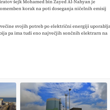
iratov šejk Mohamed bin Zayed Al-Nahyan je
pomemben korak na poti doseganja ničelnih emisij
 večine svojih potreb po električni energiji uporablj
bija pa ima tudi eno največjih sončnih elektrarn na