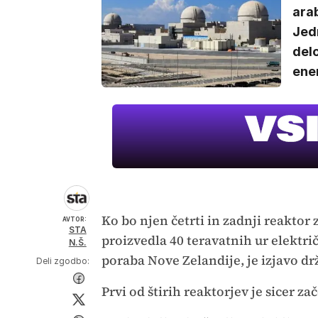
ara
Jed
delo
ener
Ko bo njen četrti in zadnji reaktor
AVTOR:
STA
proizvedla 40 teravatnih ur električ
N.Š.
poraba Nove Zelandije, je izjavo d
Deli zgodbo:
Prvi od štirih reaktorjev je sicer zač