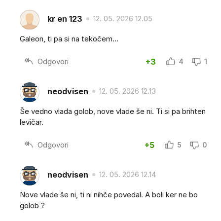
kr en 123
12. 05. 2026 12.05
Galeon, ti pa si na tekočem...
Odgovori
+3
4
1
neodvisen
12. 05. 2026 12.13
Še vedno vlada golob, nove vlade še ni. Ti si pa brihten
levičar.
Odgovori
+5
5
0
neodvisen
12. 05. 2026 12.14
Nove vlade še ni, ti ni nihče povedal. A boli ker ne bo
golob ?