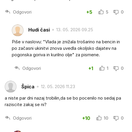
Odgovori
+5
5
0
Hudi časi
13. 05. 2026 09.25
Piše v naslovu: "Vlada je znižala trošarino na bencin in
po začasni ukinitvi znova uvedla okoljsko dajatev na
pogonska goriva in kurilno olje" za pismene.
Odgovori
+1
1
0
Špica
12. 05. 2026 11.23
a niste par dni nazaj trobilin,da se bo pocenilo no sedaj pa
raziscite zakaj se ni?
Odgovori
+10
10
0