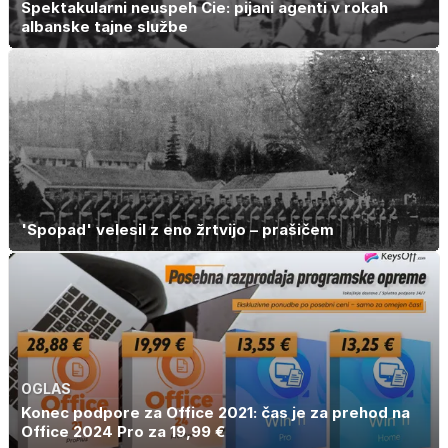
Spektakularni neuspeh Cie: pijani agenti v rokah
albanske tajne službe
'Spopad' velesil z eno žrtvijo – prašičem
OGLAS
Konec podpore za Office 2021: čas je za prehod na
Office 2024 Pro za 19,99 €