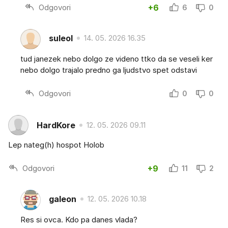
Odgovori
+6
6
0
suleol
14. 05. 2026 16.35
tud janezek nebo dolgo ze videno ttko da se veseli ker
nebo dolgo trajalo predno ga ljudstvo spet odstavi
Odgovori
0
0
HardKore
12. 05. 2026 09.11
Lep nateg(h) hospot Holob
Odgovori
+9
11
2
galeon
12. 05. 2026 10.18
Res si ovca. Kdo pa danes vlada?