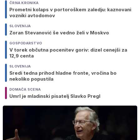
ČRNA KRONIKA
Prometni kolaps v portoroškem zaledju: kaznovani
vozniki avtodomov
SLOVENIJA
Zoran Stevanović še vedno želi v Moskvo
GOSPODARSTVO
V torek občutna pocenitev goriv: dizel cenejši za
12,9 centa
SLOVENIJA
Sredi tedna prihod hladne fronte, vročina bo
nekoliko popustila
DOMAČA SCENA
Umrl je mladinski pisatelj Slavko Pregl