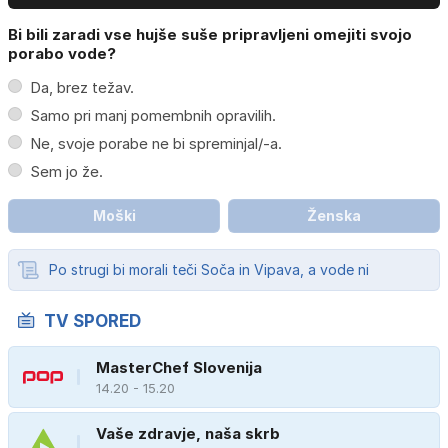
Bi bili zaradi vse hujše suše pripravljeni omejiti svojo
porabo vode?
Da, brez težav.
Samo pri manj pomembnih opravilih.
Ne, svoje porabe ne bi spreminjal/-a.
Sem jo že.
Moški
Ženska
Po strugi bi morali teči Soča in Vipava, a vode ni
TV SPORED
MasterChef Slovenija
14.20 - 15.20
Vaše zdravje, naša skrb