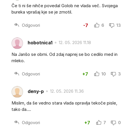
Če ti ni še nihče povedal Golob ne vlada več. Svojega
bureka vprašaj kje se je zmotil.
Odgovori
-7
6
13
hobotnica1
12. 05. 2026 11.18
Na Janšo se obrni. Od zdaj naprej se bo cedilo med in
mleko.
Odgovori
+7
10
3
deny-p
12. 05. 2026 11.36
Mislim, da še vedno stara vlada opravlja tekoče pisle,
tako da....
Odgovori
+7
7
0