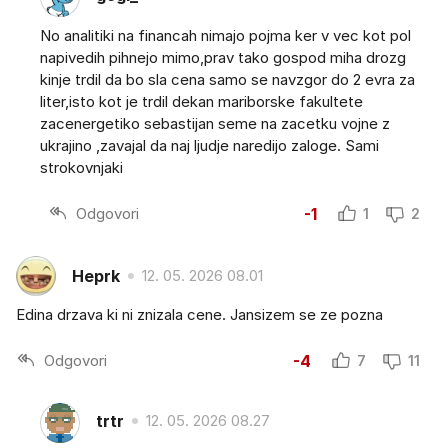
No analitiki na financah nimajo pojma ker v vec kot pol
napivedih pihnejo mimo,prav tako gospod miha drozg
kinje trdil da bo sla cena samo se navzgor do 2 evra za
liter,isto kot je trdil dekan mariborske fakultete
zacenergetiko sebastijan seme na zacetku vojne z
ukrajino ,zavajal da naj ljudje naredijo zaloge. Sami
strokovnjaki
Odgovori
-1
1
2
Heprk
12. 05. 2026 08.01
Edina drzava ki ni znizala cene. Jansizem se ze pozna
Odgovori
-4
7
11
trtr
12. 05. 2026 08.27