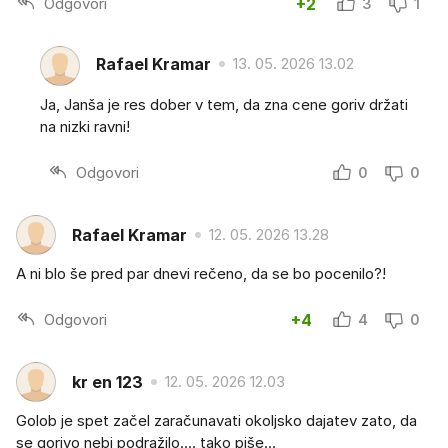
Odgovori
+2
3
1
Rafael Kramar
13. 05. 2026 13.02
Ja, Janša je res dober v tem, da zna cene goriv držati
na nizki ravni!
Odgovori
0
0
Rafael Kramar
12. 05. 2026 13.28
A ni blo še pred par dnevi rečeno, da se bo pocenilo?!
Odgovori
+4
4
0
kr en 123
12. 05. 2026 12.03
Golob je spet začel zaračunavati okoljsko dajatev zato, da
se gorivo nebi podražilo.... tako piše...