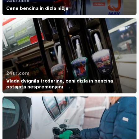
24ur.com
Cene bencina in dizla nižje
24ur.com
Vlada dvignila trošarine, ceni dizla in bencina
ostajata nespremenjeni