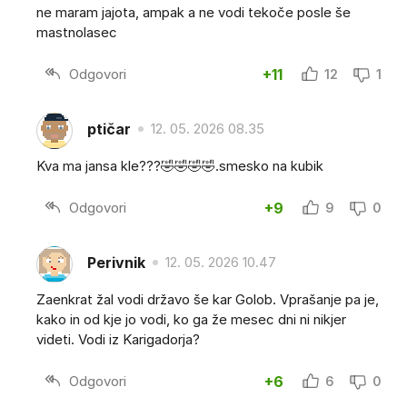
ne maram jajota, ampak a ne vodi tekoče posle še
mastnolasec
Odgovori
+11
12
1
ptičar
12. 05. 2026 08.35
Kva ma jansa kle???🤣🤣🤣🤣.smesko na kubik
Odgovori
+9
9
0
Perivnik
12. 05. 2026 10.47
Zaenkrat žal vodi državo še kar Golob. Vprašanje pa je,
kako in od kje jo vodi, ko ga že mesec dni ni nikjer
videti. Vodi iz Karigadorja?
Odgovori
+6
6
0