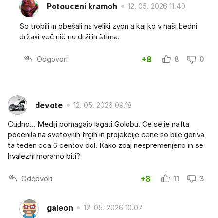
Potouceni kramoh
12. 05. 2026 11.40
So trobili in obešali na veliki zvon a kaj ko v naši bedni
državi več nič ne drži in štima.
Odgovori
+8
8
0
devote
12. 05. 2026 09.18
Cudno... Mediji pomagajo lagati Golobu. Ce se je nafta
pocenila na svetovnih trgih in projekcije cene so bile goriva
ta teden cca 6 centov dol. Kako zdaj nespremenjeno in se
hvalezni moramo biti?
Odgovori
+8
11
3
galeon
12. 05. 2026 10.07