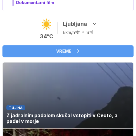
Film meseca / družinski, pustolovski
Ljubljana
6km/h
S
34°C
VREME
TUJINA
Z jadralnim padalom skušal vstopiti v Ceuto, a
padel v morje