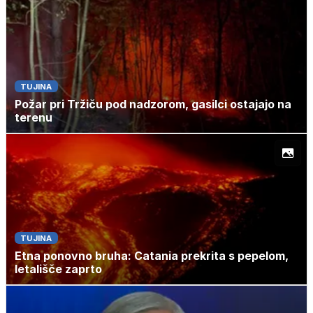
TUJINA
Požar pri Tržiču pod nadzorom, gasilci ostajajo na
terenu
TUJINA
Etna ponovno bruha: Catania prekrita s pepelom,
letališče zaprto