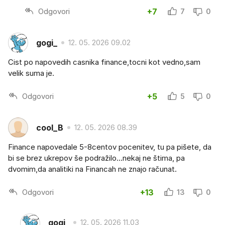
Odgovori
+7
7
0
gogi_
12. 05. 2026 09.02
Cist po napovedih casnika finance,tocni kot vedno,sam
velik suma je.
Odgovori
+5
5
0
cool_B
12. 05. 2026 08.39
Finance napovedale 5-8centov pocenitev, tu pa pišete, da
bi se brez ukrepov še podražilo...nekaj ne štima, pa
dvomim,da analitiki na Financah ne znajo računat.
Odgovori
+13
13
0
gogi_
12. 05. 2026 11.03