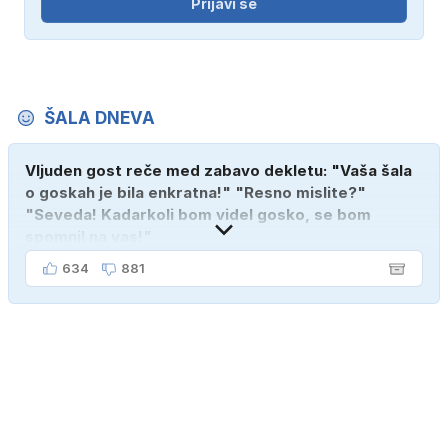
Prijavi se
ŠALA DNEVA
Vljuden gost reče med zabavo dekletu: "Vaša šala
o goskah je bila enkratna!" "Resno mislite?"
"Seveda! Kadarkoli bom videl gosko, se bom
spomnil na vas!"
634
881