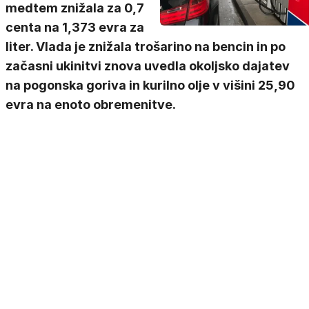
medtem znižala za 0,7
centa na 1,373 evra za
liter. Vlada je znižala trošarino na bencin in po
začasni ukinitvi znova uvedla okoljsko dajatev
na pogonska goriva in kurilno olje v višini 25,90
evra na enoto obremenitve.