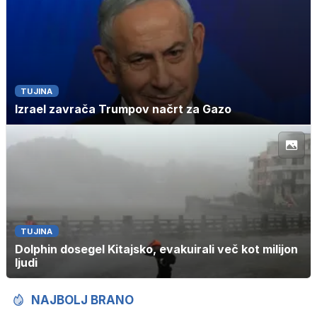
TUJINA
Izrael zavrača Trumpov načrt za Gazo
TUJINA
Dolphin dosegel Kitajsko, evakuirali več kot milijon
ljudi
NAJBOLJ BRANO