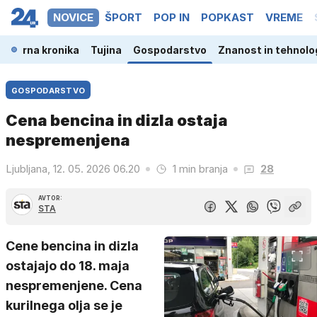
NOVICE
ŠPORT
POP IN
POPKAST
VREME
a
Črna kronika
Tujina
Gospodarstvo
Znanost in tehnolo
GOSPODARSTVO
Cena bencina in dizla ostaja
nespremenjena
Ljubljana, 12. 05. 2026 06.20
1 min branja
28
AVTOR:
STA
Cene bencina in dizla
ostajajo do 18. maja
nespremenjene. Cena
kurilnega olja se je