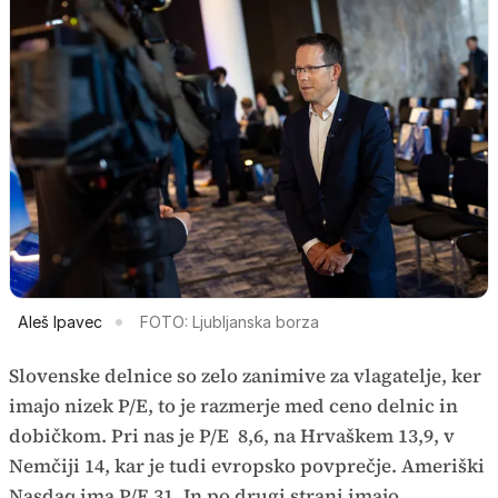
Aleš Ipavec
FOTO: Ljubljanska borza
Slovenske delnice so zelo zanimive za vlagatelje, ker
imajo nizek P/E, to je razmerje med ceno delnic in
dobičkom. Pri nas je P/E 8,6, na Hrvaškem 13,9, v
Nemčiji 14, kar je tudi evropsko povprečje. Ameriški
Nasdaq ima P/E 31. In po drugi strani imajo