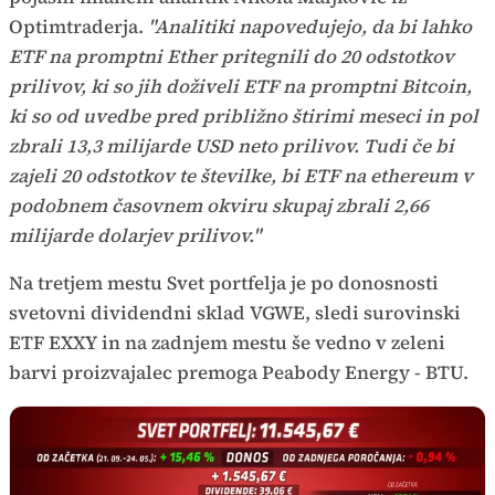
Optimtraderja.
"Analitiki napovedujejo, da bi lahko
ETF na promptni Ether pritegnili do 20 odstotkov
prilivov, ki so jih doživeli ETF na promptni Bitcoin,
ki so od uvedbe pred približno štirimi meseci in pol
zbrali 13,3 milijarde USD neto prilivov. Tudi če bi
zajeli 20 odstotkov te številke, bi ETF na ethereum v
podobnem časovnem okviru skupaj zbrali 2,66
milijarde dolarjev prilivov."
Na tretjem mestu Svet portfelja je po donosnosti
svetovni dividendni sklad VGWE, sledi surovinski
ETF EXXY in na zadnjem mestu še vedno v zeleni
barvi proizvajalec premoga Peabody Energy - BTU.