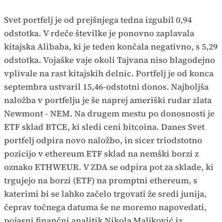
Svet portfelj je od prejšnjega tedna izgubil 0,94
odstotka. V rdeče številke je ponovno zaplavala
kitajska Alibaba, ki je teden končala negativno, s 5,29
odstotka. Vojaške vaje okoli Tajvana niso blagodejno
vplivale na rast kitajskih delnic. Portfelj je od konca
septembra ustvaril 15,46-odstotni donos. Najboljša
naložba v portfelju je še naprej ameriški rudar zlata
Newmont - NEM. Na drugem mestu po donosnosti je
ETF sklad BTCE, ki sledi ceni bitcoina. Danes Svet
portfelj odpira novo naložbo, in sicer triodstotno
pozicijo v ethereum ETF sklad na nemški borzi z
oznako ETHWEUR. V ZDA se odpira pot za sklade, ki
trgujejo na borzi (ETF) na promptni ethereum, s
katerimi bi se lahko začelo trgovati že sredi junija,
čeprav točnega datuma še ne moremo napovedati,
pojasni finančni analitik Nikola Maljković iz