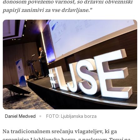
donosom povežemo varnost, so državni obvezniški
papirji zanimivi za vse državljane."
Daniel Medved
FOTO: Ljubljanska borza
Na tradicionalnem srečanju vlagateljev, ki ga
organizira Ljubljanska borza, z naslovom
Trguj na