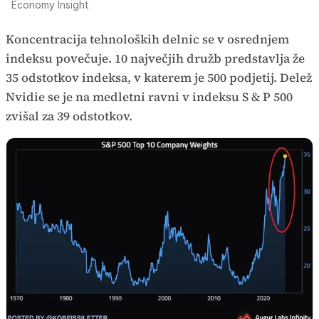
Economy Insight
Koncentracija tehnoloških delnic se v osrednjem
indeksu povečuje. 10 največjih družb predstavlja že
35 odstotkov indeksa, v katerem je 500 podjetij. Delež
Nvidie se je na medletni ravni v indeksu S & P 500
zvišal za 39 odstotkov.