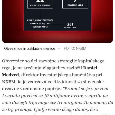
Obveznice in zakladne menice
FOTO: NKBM
Obveznice so del razvojne strategije kapitalskega
trga, je na srečanju vlagateljev razložil
Daniel
Medved
, direktor investicijskega bančništva pri
NKBM, ki je vzdrževalec likvidnosti za slovenske
državne vrednostne papirje.
"Promet se je v prvem
kvartalu povečal za 10 milijonov evrov, v aprilu pa
smo dosegli trgovanje čez tri milijone. To pomeni, da
se trg prebuja. Ljudje vedno iščejo donos, če z