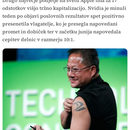
Drugo največje podjetje na svetu Apple ima za 17
odstotkov višjo tržno kapitalizacijo. Nvidia je minuli
teden po objavi poslovnih rezultatov spet pozitivno
presenetila vlagatelje, ko je presegla napovedani
promet in dobiček ter v začetku junija napovedala
cepitev delnic v razmerju 10:1.