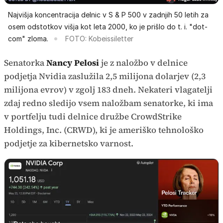
Najvišja koncentracija delnic v S & P 500 v zadnjih 50 letih za
osem odstotkov višja kot leta 2000, ko je prišlo do t. i. "dot-
com" zloma.
FOTO: Kobeissiletter
Senatorka
Nancy Pelosi
je z naložbo v delnice
podjetja Nvidia zaslužila 2,5 milijona dolarjev (2,3
milijona evrov) v zgolj 183 dneh. Nekateri vlagatelji
zdaj redno sledijo vsem naložbam senatorke, ki ima
v portfelju tudi delnice družbe CrowdStrike
Holdings, Inc. (CRWD), ki je ameriško tehnološko
podjetje za kibernetsko varnost.