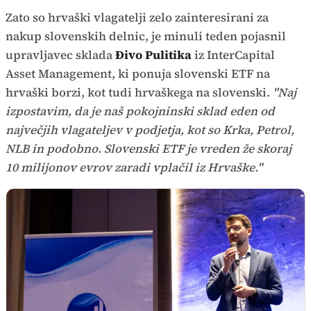
Zato so hrvaški vlagatelji zelo zainteresirani za
nakup slovenskih delnic, je minuli teden pojasnil
upravljavec sklada
Đivo Pulitika
iz InterCapital
Asset Management, ki ponuja slovenski ETF na
hrvaški borzi, kot tudi hrvaškega na slovenski.
"Naj
izpostavim, da je naš pokojninski sklad eden od
največjih vlagateljev v podjetja, kot so Krka, Petrol,
NLB in podobno. Slovenski ETF je vreden že skoraj
10 milijonov evrov zaradi vplačil iz Hrvaške."