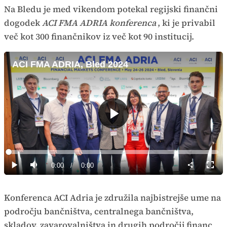
Na Bledu je med vikendom potekal regijski finančni
dogodek
ACI FMA ADRIA konferenca
, ki je privabil
več kot 300 finančnikov iz več kot 90 institucij.
ACI FMA ADRIA, Bled 2024
Predvajaj
Loaded
:
0%
Current
0:00
/
Duration
0:00
Predvajaj
Tiho
Celoz
način
Time
Konferenca ACI Adria je združila najbistrejše ume na
področju bančništva, centralnega bančništva,
skladov, zavarovalništva in drugih področij financ