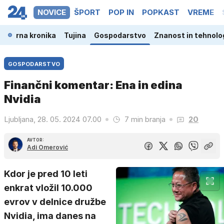
NOVICE
ŠPORT
POP IN
POPKAST
VREME
a
Črna kronika
Tujina
Gospodarstvo
Znanost in tehnolo
GOSPODARSTVO
Finančni komentar: Ena in edina
Nvidia
Ljubljana, 28. 05. 2024 07.00
7 min branja
20
AVTOR:
Adi Omerović
Kdor je pred 10 leti
enkrat vložil 10.000
evrov v delnice družbe
Nvidia, ima danes na