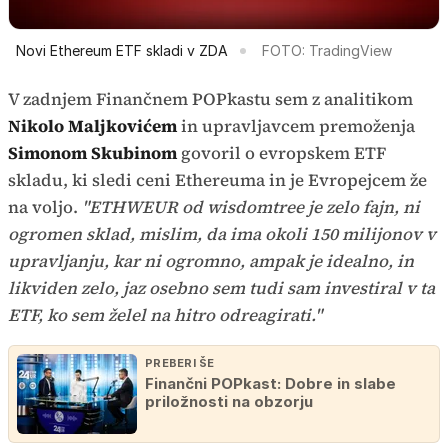
Novi Ethereum ETF skladi v ZDA
FOTO: TradingView
V zadnjem Finančnem POPkastu sem z analitikom
Nikolo Maljkovićem
in upravljavcem premoženja
Simonom Skubinom
govoril o evropskem ETF
skladu, ki sledi ceni Ethereuma in je Evropejcem že
na voljo.
"ETHWEUR od wisdomtree je zelo fajn, ni
ogromen sklad, mislim, da ima okoli 150 milijonov v
upravljanju, kar ni ogromno, ampak je idealno, in
likviden zelo, jaz osebno sem tudi sam investiral v ta
ETF, ko sem želel na hitro odreagirati."
PREBERI ŠE
Finančni POPkast: Dobre in slabe
priložnosti na obzorju