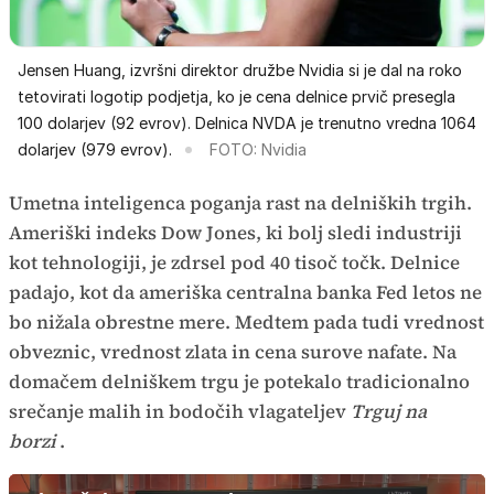
Jensen Huang, izvršni direktor družbe Nvidia si je dal na roko
tetovirati logotip podjetja, ko je cena delnice prvič presegla
100 dolarjev (92 evrov). Delnica NVDA je trenutno vredna 1064
dolarjev (979 evrov).
FOTO: Nvidia
Umetna inteligenca poganja rast na delniških trgih.
Ameriški indeks Dow Jones, ki bolj sledi industriji
kot tehnologiji, je zdrsel pod 40 tisoč točk. Delnice
padajo, kot da ameriška centralna banka Fed letos ne
bo nižala obrestne mere. Medtem pada tudi vrednost
obveznic, vrednost zlata in cena surove nafate. Na
domačem delniškem trgu je potekalo tradicionalno
srečanje malih in bodočih vlagateljev
Trguj na
borzi
.