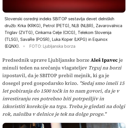
Slovenski osrednji indeks SBITOP sestavlja devet delniških
družb: Krka (KRKG), Petrol (PETG), NLB (NLBR), Zavarovalnica
Triglav (ZVTG), Cinkarna Celje (CICG), Telekom Slovenija
(TLSG), SavaRe (POSR), Luka Koper (LKPG) in Equinox
(EQNX).
FOTO: Ljubljanska borza
Predsednik uprave Ljubljanske borze
Aleš Ipavec
je
minuli teden na srečanju vlagateljev
Trguj na borzi
izpostavil, da je SBITOP prebil mejnik, ki ga je
dosegel pred gospodarsko krizo.
"Sedaj smo imeli 15
let pobiranja do 1500 točk in to nam govori, da je v
investiranju res potrebno biti potrpežljiv in
izkoristiti korekcije na trgu. Treba je gledati na dolgi
rok, naložba v delnice je tek na dolge proge."