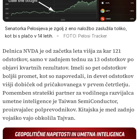
Senatorka Pelosijeva je zgolj z eno naložbo zaslužila toliko,
kot bi s plačo v 14 letih.
FOTO: Pelosi Tracker
Delnica NVDA je od začetka leta višja za kar 121
odstotkov, samo v zadnjem tednu za 13 odstotkov po
objavi kvartnih rezultatov. Imeli so pet odstotkov
boljši promet, kot so napovedali, in devet odstotkov
višji dobiček od pričakovanega v prvem četrtletju.
Pomemben strateški partner za vodilnega razvijalca
umetne inteligence je Taiwan SemiConductor,
proizvajalec polprevodnikov. Kitajska je med zadnjo
vojaško vajo obkolila Tajvan.