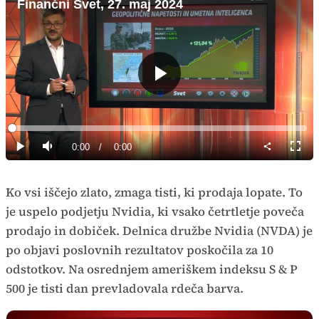
Finančni Svet, 27. maj 2024
Predvajaj
Loaded
:
0%
Current
0:00
/
Duration
0:00
Predvajaj
Tiho
Celoz
način
Time
Ko vsi iščejo zlato, zmaga tisti, ki prodaja lopate. To
je uspelo podjetju Nvidia, ki vsako četrtletje poveča
prodajo in dobiček. Delnica družbe Nvidia (NVDA) je
po objavi poslovnih rezultatov poskočila za 10
odstotkov. Na osrednjem ameriškem indeksu S & P
500 je tisti dan prevladovala rdeča barva.