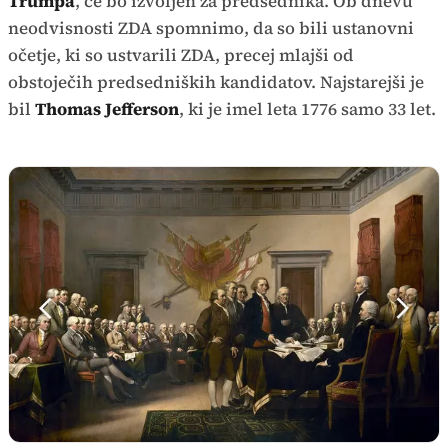
Trumpa
, če bo izvoljen za predsednika. Ob dnevu
neodvisnosti ZDA spomnimo, da so bili ustanovni
očetje, ki so ustvarili ZDA, precej mlajši od
obstoječih predsedniških kandidatov. Najstarejši je
bil
Thomas Jefferson
, ki je imel leta 1776 samo 33 let.