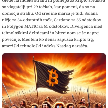
Glede na indeks strahu in pohlepa za kripto sredstva
so vlagatelji pri 29 točkah, kar pomeni, da so na
območju strahu. Od sredine marca je tudi Solana
nižje za 34-odstotnih točk, Cardano za 55 odstotkov
in Polygon MATIC za 61 odstotkov. Divergenca med
tehnološkimi delnicami in bitcoinom se še naprej
povečuje. Medtem ko denar zapušča kripto trg,
ameriški tehnološki indeks Nasdaq narašča.