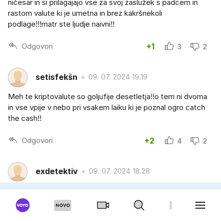
ničesar in si prilagajajo vse za svoj zaslužek s padcem in
rastom valute ki je umetna in brez kakršnekoli
podlage!!!matr ste ljudje naivni!!
Odgovori
+1
3
2
setisfekšn
09. 07. 2024 19.19
Meh te kriptovalute so goljufije desetletja!!o tem ni dvoma
in vse vpije v nebo pri vsakem laiku ki je poznal ogro catch
the cash!!
Odgovori
+2
4
2
exdetektiv
09. 07. 2024 18.28
Finančni praznik ali propad bit€oina.
Odgovori
+0
1
1