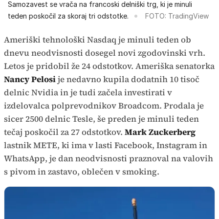
Samozavest se vrača na francoski delniški trg, ki je minuli
teden poskočil za skoraj tri odstotke.
FOTO: TradingView
Ameriški tehnološki Nasdaq je minuli teden ob
dnevu neodvisnosti dosegel novi zgodovinski vrh.
Letos je pridobil že 24 odstotkov. Ameriška senatorka
Nancy Pelosi
je nedavno kupila dodatnih 10 tisoč
delnic Nvidia in je tudi začela investirati v
izdelovalca polprevodnikov Broadcom. Prodala je
sicer 2500 delnic Tesle, še preden je minuli teden
tečaj poskočil za 27 odstotkov.
Mark Zuckerberg
lastnik METE, ki ima v lasti Facebook, Instagram in
WhatsApp, je dan neodvisnosti praznoval na valovih
s pivom in zastavo, oblečen v smoking.