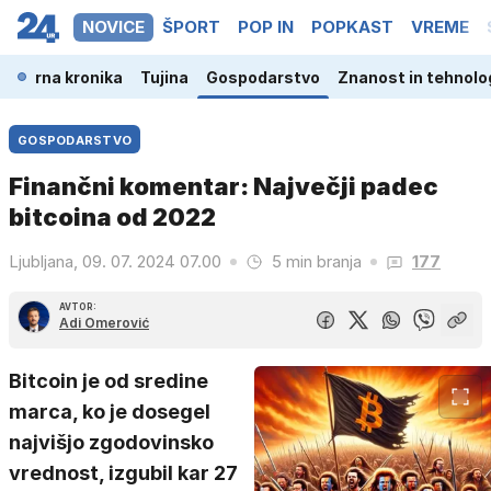
NOVICE
ŠPORT
POP IN
POPKAST
VREME
a
Črna kronika
Tujina
Gospodarstvo
Znanost in tehnolo
GOSPODARSTVO
Finančni komentar: Največji padec
bitcoina od 2022
Ljubljana, 09. 07. 2024 07.00
5 min branja
177
AVTOR:
Adi Omerović
Bitcoin je od sredine
marca, ko je dosegel
najvišjo zgodovinsko
vrednost, izgubil kar 27