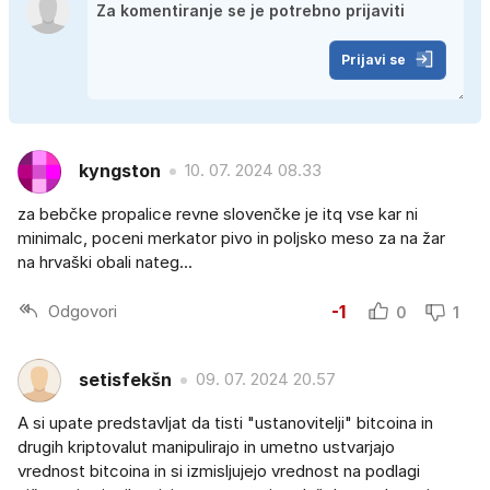
Prijavi se
kyngston
10. 07. 2024 08.33
za bebčke propalice revne slovenčke je itq vse kar ni
minimalc, poceni merkator pivo in poljsko meso za na žar
na hrvaški obali nateg...
Odgovori
-1
0
1
setisfekšn
09. 07. 2024 20.57
A si upate predstavljat da tisti "ustanovitelji" bitcoina in
drugih kriptovalut manipulirajo in umetno ustvarjajo
vrednost bitcoina in si izmisljujejo vrednost na podlagi