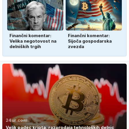
Finančni komentar:
Finančni komentar:
Velika negotovost na
Sijoča gospodarska
delniških trgih
zvezda
24ur.com
Velik padec kripta, razprodaja tehnoloških delnic