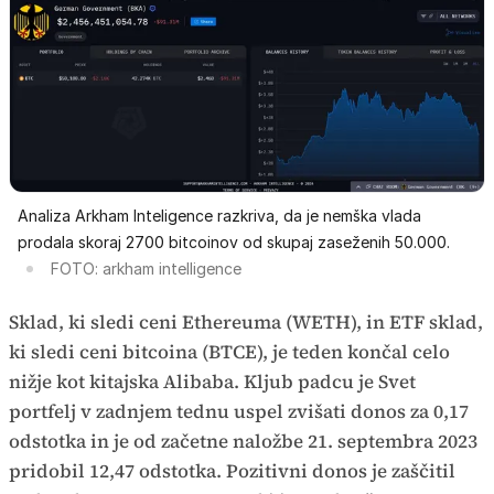
Analiza Arkham Inteligence razkriva, da je nemška vlada
prodala skoraj 2700 bitcoinov od skupaj zaseženih 50.000.
FOTO: arkham intelligence
Sklad, ki sledi ceni Ethereuma (WETH), in ETF sklad,
ki sledi ceni bitcoina (BTCE), je teden končal celo
nižje kot kitajska Alibaba. Kljub padcu je Svet
portfelj v zadnjem tednu uspel zvišati donos za 0,17
odstotka in je od začetne naložbe 21. septembra 2023
pridobil 12,47 odstotka. Pozitivni donos je zaščitil