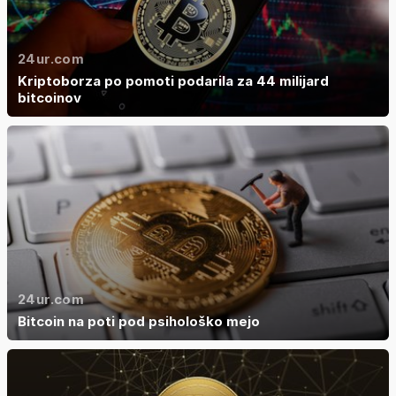
24ur.com
Kriptoborza po pomoti podarila za 44 milijard
bitcoinov
24ur.com
Bitcoin na poti pod psihološko mejo