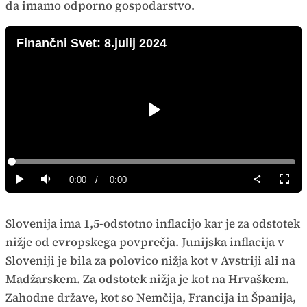
da imamo odporno gospodarstvo.
Finančni Svet: 8.julij 2024
Predvajaj
Loaded
:
0%
Current
0:00
/
Duration
0:00
Predvajaj
Tiho
Celoz
način
Time
Slovenija ima 1,5-odstotno inflacijo kar je za odstotek
nižje od evropskega povprečja. Junijska inflacija v
Sloveniji je bila za polovico nižja kot v Avstriji ali na
Madžarskem. Za odstotek nižja je kot na Hrvaškem.
Zahodne države, kot so Nemčija, Francija in Španija,