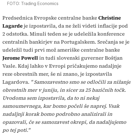
FOTO: Trading Economics
Predsednica Evropske centralne banke
Christine
Lagarde
je izpostavila, da ne želi videti inflacije pod
2 odstotka. Minuli teden se je udeležila konference
centralnih bankirjev na Portugalskem. Srečanja se je
udeležil tudi prvi mož ameriške centralne banke
Jerome Powell
in tudi slovenski guverner Boštjan
Vasle. Kdaj lahko v Evropi pričakujemo nadaljnje
reze obrestnih mer, še ni znano, je izpostavila
Lagardova.
" Samozavestno smo se odločili za nižanje
obrestnih mer v juniju, in sicer za 25 bazičnih točk.
Uvodoma sem izpostavila, da to ni nekaj
samoumevnega, kar bomo počeli še naprej. Vsak
nadaljnji korak bomo podrobno analizirali in
opazovali, če se samozavest okrepi, da nadaljujemo
po tej poti."