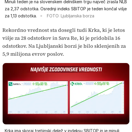
Minuli teden je na slovenskem delniškem trgu največ zrasla NLB
za 2,37 odstotka. Osrednji indeks SBITOP je teden končal višje
za 1,13 odstotka.
FOTO: Ljubljanska borza
Rekordno vrednost sta dosegli tudi Krka, ki je letos
višje za 28 odstotkov in Sava Re, ki je pridobila 16
odstotkov. Na Ljubljanski borzi je bilo sklenjenih za
5,9 milijona evrov poslov.
Krka ima skoraj tretjinski delež v indeksu SBITOP in je minuli