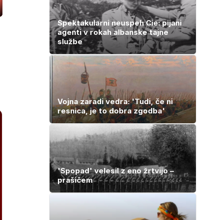
ozaslonski
in
Spektakularni neuspeh Cie: pijani
agenti v rokah albanske tajne
službe
Vojna zaradi vedra: 'Tudi, če ni
resnica, je to dobra zgodba'
'Spopad' velesil z eno žrtvijo –
prašičem