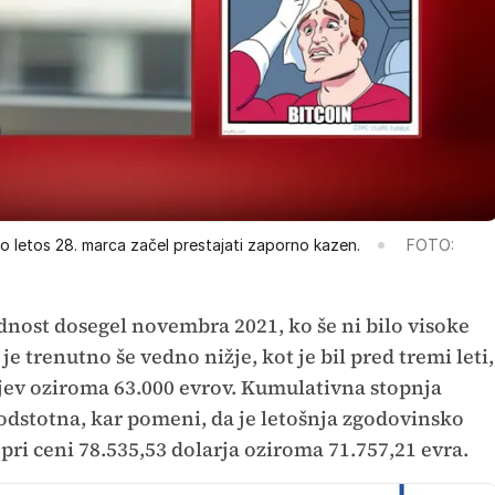
o letos 28. marca začel prestajati zaporno kazen.
FOTO:
rednost dosegel novembra 2021, ko še ni bilo visoke
je trenutno še vedno nižje, kot je bil pred tremi leti,
rjev oziroma 63.000 evrov. Kumulativna stopnja
8-odstotna, kar pomeni, da je letošnja zgodovinsko
 pri ceni 78.535,53 dolarja oziroma 71.757,21 evra.