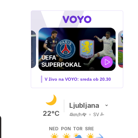
MOTOGP . VN
VELIKE BRITANIJE
V živo na VOYO: PET-NED
Ljubljana
22°C
4km/h
SV
NED
PON
TOR
SRE