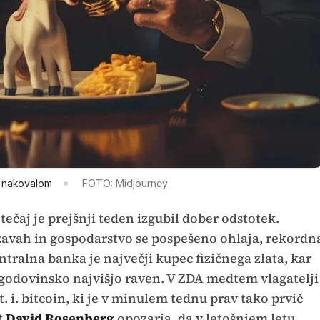
n nakovalom
FOTO: Midjourney
tečaj je prejšnji teden izgubil dober odstotek.
žavah in gospodarstvo se pospešeno ohlaja, rekordn
ntralna banka je največji kupec fizičnega zlata, kar
 zgodovinsko najvišjo raven. V ZDA medtem vlagatelji
t. i. bitcoin, ki je v minulem tednu prav tako prvič
t
David Rosenberg
opozarja, da v letošnjem letu