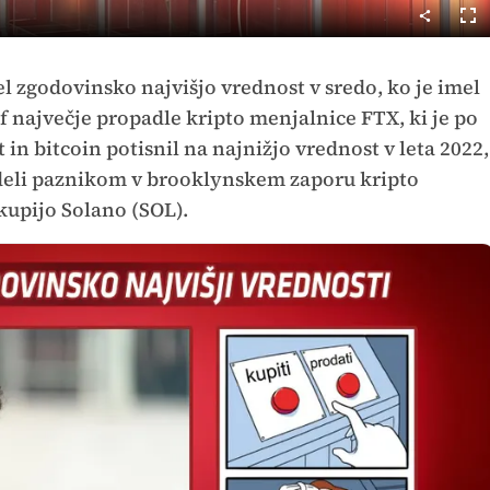
Cel
nač
el zgodovinsko najvišjo vrednost v sredo, ko je imel
ef največje propadle kripto menjalnice FTX, ki je po
in bitcoin potisnil na najnižjo vrednost v leta 2022,
deli paznikom v brooklynskem zaporu kripto
 kupijo Solano (SOL).