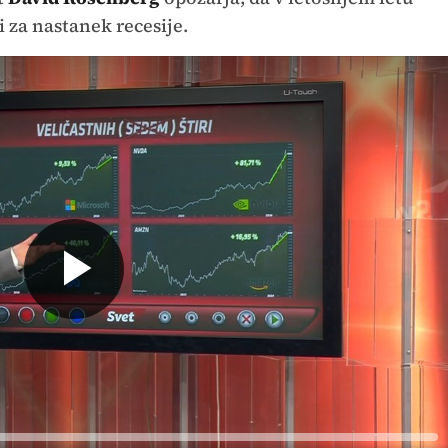
i za nastanek recesije.
Predvajaj