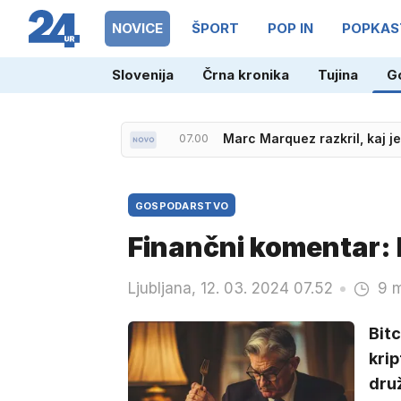
NOVICE
ŠPORT
POP IN
POPKAS
Slovenija
Črna kronika
Tujina
G
07.00
Zakaj je producentka Hollan
GOSPODARSTVO
Finančni komentar: 
Ljubljana, 12. 03. 2024 07.52
9 m
Bitc
krip
dru