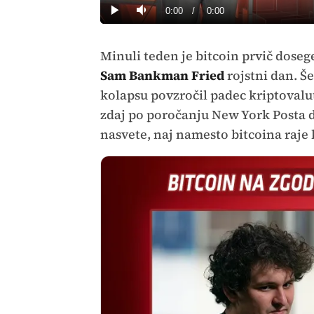
0%
Current
0:00
/
Duration
0:00
Predvajaj
Tiho
Time
Minuli teden je bitcoin prvič doseg
Sam Bankman Fried
rojstni dan. Š
kolapsu povzročil padec kriptovalut 
zdaj po poročanju New York Posta 
nasvete, naj namesto bitcoina raje