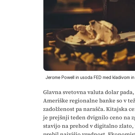
Jerome Powell in usoda FED med kladivom i
Glavna svetovna valuta dolar pada, 
Ameriške regionalne banke so v te
zadolženost pa narašča. Kitajska ce
je prejšnji teden dvignilo ceno na
stavijo na prehod v digitalno zlato, 
prebil najvišjo vrednost. Ekonomis