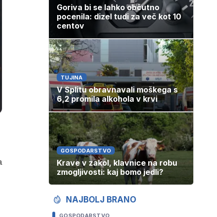
Goriva bi se lahko občutno
pocenila: dizel tudi za več kot 10
centov
TUJINA
V Splitu obravnavali moškega s
6,2 promila alkohola v krvi
GOSPODARSTVO
a
Krave v zakol, klavnice na robu
zmogljivosti: kaj bomo jedli?
NAJBOLJ BRANO
GOSPODARSTVO