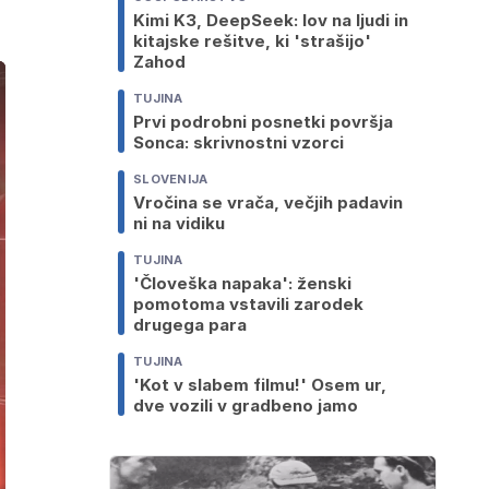
Kimi K3, DeepSeek: lov na ljudi in
kitajske rešitve, ki 'strašijo'
Zahod
TUJINA
Prvi podrobni posnetki površja
Sonca: skrivnostni vzorci
SLOVENIJA
Vročina se vrača, večjih padavin
ni na vidiku
TUJINA
'Človeška napaka': ženski
pomotoma vstavili zarodek
drugega para
TUJINA
'Kot v slabem filmu!' Osem ur,
dve vozili v gradbeno jamo