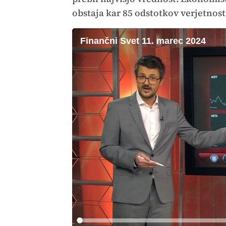
obstaja kar 85 odstotkov verjetnost
Finančni Svet 11. marec 2024
Loaded
: