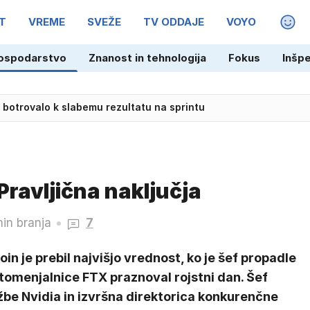
T
VREME
SVEŽE
TV ODDAJE
VOYO
MAGA
ospodarstvo
Znanost in tehnologija
Fokus
Inšp
du in Zendayi svetovala, naj se ne zaljubita?
Pravljična naključja
in branja
7
oin je prebil najvišjo vrednost, ko je šef propadle
tomenjalnice FTX praznoval rojstni dan. Šef
žbe Nvidia in izvršna direktorica konkurenčne