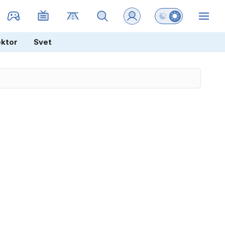
Preklopi barvni na
ZIN
ektor
Svet