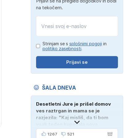
Prijavi se na pregled dogodkov in bodi
na tekočem.
Strinjam se s
splošnimi pogoji
in
politiko zasebnosti
.
Prijavi se
ŠALA DNEVA
Desetletni Jure je prišel domov
ves raztrgan in mama se je
razjezila: "Kaj misliš, da ti bom
vsak teden kupovala nova
oblačila?" "Bodi vesela, da je
1267
521
tako!" je odgovoril Jure. "Sosedje