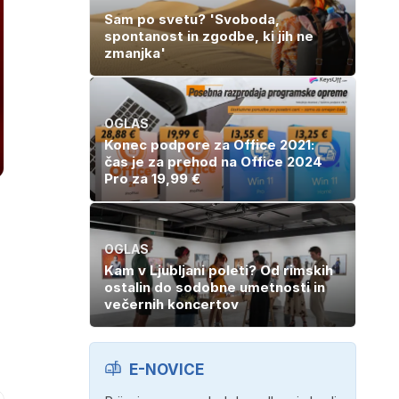
Sam po svetu? 'Svoboda,
spontanost in zgodbe, ki jih ne
zmanjka'
OGLAS
Konec podpore za Office 2021:
čas je za prehod na Office 2024
Pro za 19,99 €
OGLAS
Kam v Ljubljani poleti? Od rimskih
ostalin do sodobne umetnosti in
večernih koncertov
E-NOVICE