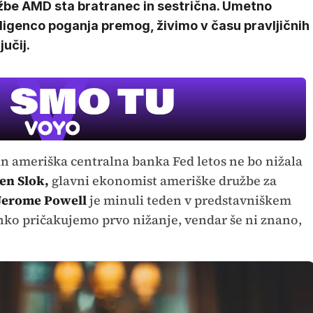
žbe AMD sta bratranec in sestrična. Umetno
ligenco poganja premog, živimo v času pravljičnih
jučij.
a in ameriška centralna banka Fed letos ne bo nižala
en Slok,
glavni ekonomist ameriške družbe za
Jerome Powell
je minuli teden v predstavniškem
ahko pričakujemo prvo nižanje, vendar še ni znano,