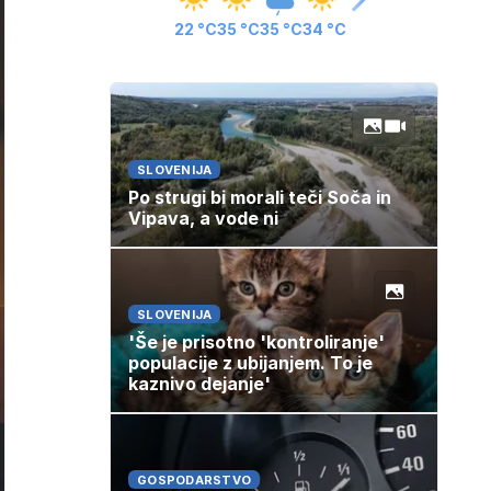
22 °C
35 °C
35 °C
34 °C
SLOVENIJA
Po strugi bi morali teči Soča in
Vipava, a vode ni
SLOVENIJA
'Še je prisotno 'kontroliranje'
populacije z ubijanjem. To je
kaznivo dejanje'
GOSPODARSTVO