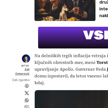
dru
inte
nakl
Na delniških trgih inflacija vztraj
ključnih obrestnih mer, meni
Torst
AVTOR:
upravljanje Apollo. Guverner Feda
Adi
Omerović
domu izpostavil, da letos vseeno l
Deli zgodbo:
kdaj.