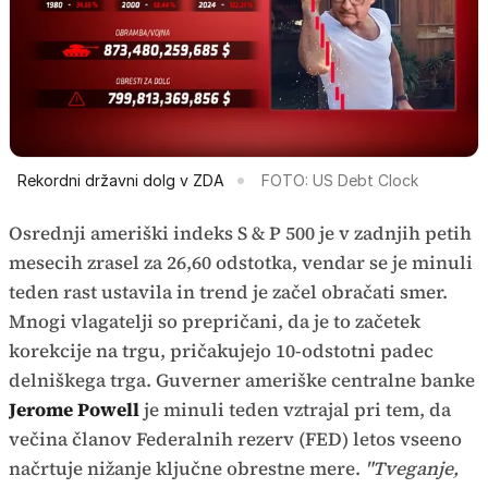
Rekordni državni dolg v ZDA
FOTO: US Debt Clock
Osrednji ameriški indeks S & P 500 je v zadnjih petih
mesecih zrasel za 26,60 odstotka, vendar se je minuli
teden rast ustavila in trend je začel obračati smer.
Mnogi vlagatelji so prepričani, da je to začetek
korekcije na trgu, pričakujejo 10-odstotni padec
delniškega trga. Guverner ameriške centralne banke
Jerome Powell
je minuli teden vztrajal pri tem, da
večina članov Federalnih rezerv (FED) letos vseeno
načrtuje nižanje ključne obrestne mere.
"Tveganje,