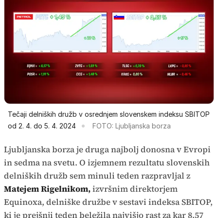
Tečaji delniških družb v osrednjem slovenskem indeksu SBITOP
od 2. 4. do 5. 4. 2024
FOTO: Ljubljanska borza
Ljubljanska borza je druga najbolj donosna v Evropi
in sedma na svetu. O izjemnem rezultatu slovenskih
delniških družb sem minuli teden razpravljal z
Matejem Rigelnikom,
izvršnim direktorjem
Equinoxa, delniške družbe v sestavi indeksa SBITOP,
ki je prejšnji teden beležila najvišjo rast za kar 8,57