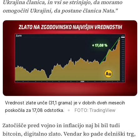
Ukrajina članica, in vsi se strinjajo, da moramo
omogočiti Ukrajini, da postane članica Nata."
Vrednost zlate unče (31,1 grama) je v dobrih dveh mesecih
poskočila za 17,08 odstotka.
FOTO: TradingView
Zatočišče pred vojno in inflacijo naj bi bil tudi
bitcoin, digitalno zlato. Vendar ko pade delniški trg,