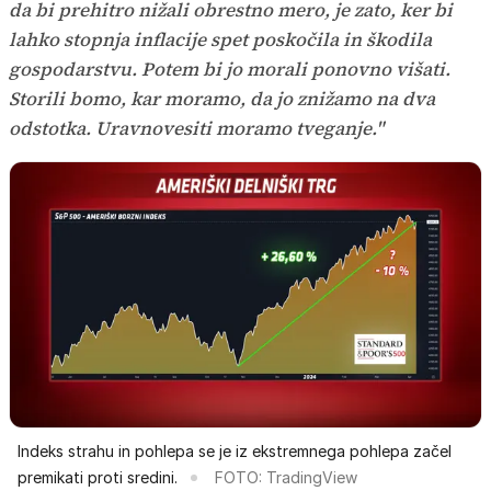
da bi prehitro nižali obrestno mero, je zato, ker bi
lahko stopnja inflacije spet poskočila in škodila
gospodarstvu. Potem bi jo morali ponovno višati.
Storili bomo, kar moramo, da jo znižamo na dva
odstotka. Uravnovesiti moramo tveganje."
Indeks strahu in pohlepa se je iz ekstremnega pohlepa začel
premikati proti sredini.
FOTO: TradingView