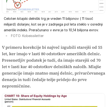
Celoten kitajski delniški trg je vreden 11 bilijonov ( 11 tisoč
milijard) dolarjev, kot se je v zadnjega pol leta steklo v osrednji
ameriški indeks. Preračunano v evre je to 10,14 bilijona evrov.
FOTO: Kobeissiletter
V primeru korekcije bi največ izgubili starejši od 55
let, ker imajo v lasti 80 odstotkov ameriških delnic.
Presenetljiv podatek je tudi, da imajo starejši od 70
let v lasti kar 40 odstotkov delniških naložb. Mlajše
generacije imajo znatno manj delnic, privarčevanega
denarja in tudi čedalje težje pridejo do prve
nepremičnine.