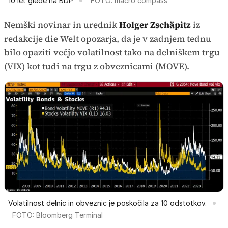
10 let glede na BDP
FOTO: macro compass
Nemški novinar in urednik
Holger Zschäpitz
iz
redakcije die Welt opozarja, da je v zadnjem tednu
bilo opaziti večjo volatilnost tako na delniškem trgu
(VIX) kot tudi na trgu z obveznicami (MOVE).
Volatilnost delnic in obveznic je poskočila za 10 odstotkov.
FOTO: Bloomberg Terminal