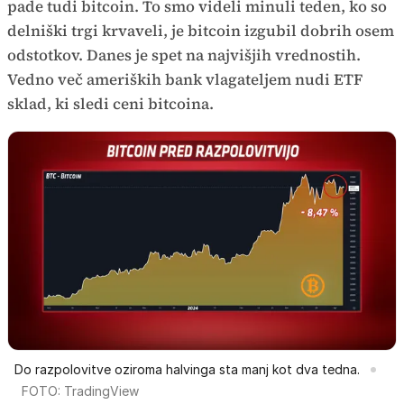
pade tudi bitcoin. To smo videli minuli teden, ko so
delniški trgi krvaveli, je bitcoin izgubil dobrih osem
odstotkov. Danes je spet na najvišjih vrednostih.
Vedno več ameriških bank vlagateljem nudi ETF
sklad, ki sledi ceni bitcoina.
Do razpolovitve oziroma halvinga sta manj kot dva tedna.
FOTO: TradingView