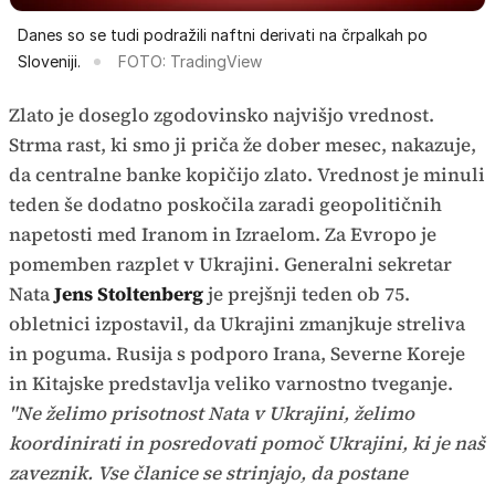
Danes so se tudi podražili naftni derivati na črpalkah po
Sloveniji.
FOTO: TradingView
Zlato je doseglo zgodovinsko najvišjo vrednost.
Strma rast, ki smo ji priča že dober mesec, nakazuje,
da centralne banke kopičijo zlato. Vrednost je minuli
teden še dodatno poskočila zaradi geopolitičnih
napetosti med Iranom in Izraelom. Za Evropo je
pomemben razplet v Ukrajini. Generalni sekretar
Nata
Jens Stoltenberg
je prejšnji teden ob 75.
obletnici izpostavil, da Ukrajini zmanjkuje streliva
in poguma. Rusija s podporo Irana, Severne Koreje
in Kitajske predstavlja veliko varnostno tveganje.
"Ne želimo prisotnost Nata v Ukrajini, želimo
koordinirati in posredovati pomoč Ukrajini, ki je naš
zaveznik. Vse članice se strinjajo, da postane