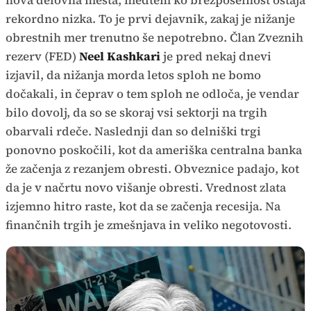
nova delovna mesta, medtem ko brezposelnost ostaja
rekordno nizka. To je prvi dejavnik, zakaj je nižanje
obrestnih mer trenutno še nepotrebno. Član Zveznih
rezerv (FED)
Neel Kashkari
je pred nekaj dnevi
izjavil, da nižanja morda letos sploh ne bomo
dočakali, in čeprav o tem sploh ne odloča, je vendar
bilo dovolj, da so se skoraj vsi sektorji na trgih
obarvali rdeče. Naslednji dan so delniški trgi
ponovno poskočili, kot da ameriška centralna banka
že začenja z rezanjem obresti. Obveznice padajo, kot
da je v načrtu novo višanje obresti. Vrednost zlata
izjemno hitro raste, kot da se začenja recesija. Na
finančnih trgih je zmešnjava in veliko negotovosti.