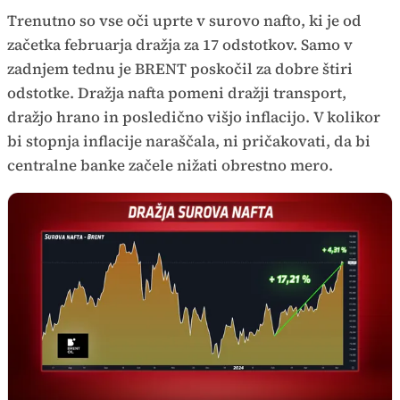
Trenutno so vse oči uprte v surovo nafto, ki je od
začetka februarja dražja za 17 odstotkov. Samo v
zadnjem tednu je BRENT poskočil za dobre štiri
odstotke. Dražja nafta pomeni dražji transport,
dražjo hrano in posledično višjo inflacijo. V kolikor
bi stopnja inflacije naraščala, ni pričakovati, da bi
centralne banke začele nižati obrestno mero.