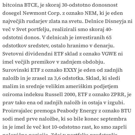
bitcoina BTCE, je skoraj 30-odstotno donosnost
dosegel Newmont Corp. z oznako NEM, ki je eden
največjih rudarjev zlata na svetu. Delnice Disneyja ni
več v Svet portfelju, realizirali smo skoraj 40-
odstotni donos. V delnicah je investiranih 65
odstotkov sredstev, ostalo hranimo v denarju.
Svetovni dividendni ETF sklad z oznako VGWE ni
imel večjih premikov v zadnjem obdobju.
Surovinski ETF z oznako EXXY je eden od zadnjih
naložb in je zrasel za 3,6 odstotka. Sklad, ki sledi
malim in srednje velikim ameriškim podjetjem
oziroma indeksu Russell 2000, ETF z oznako ZPRR, je
prav tako ena od zadnjih naložb in ostaja v izgubi.
Proizvajalec premoga Peabody Energy z oznako BTU
sodi med prve naložbe, ki so bile konec septembra
in je imel že več kot 10-odstotno rast, ko smo zaprli
polovično pozicijo. Zdaj v portfelju predstavlja