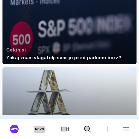
Cekin.si
Zakaj znani vlagatelji svarijo pred padcem borz?
24ur.com
Finančni komentar: Hišica iz kart