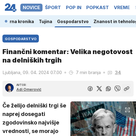
NOVICE
ŠPORT
POP IN
POPKAST
VREME
a
Črna kronika
Tujina
Gospodarstvo
Znanost in tehnolo
GOSPODARSTVO
Finančni komentar: Velika negotovost
na delniških trgih
Ljubljana, 09. 04. 2024 07.00
7 min branja
34
AVTOR:
Adi Omerović
Če želijo delniški trgi še
naprej dosegati
zgodovinsko najvišje
vrednosti, se morajo