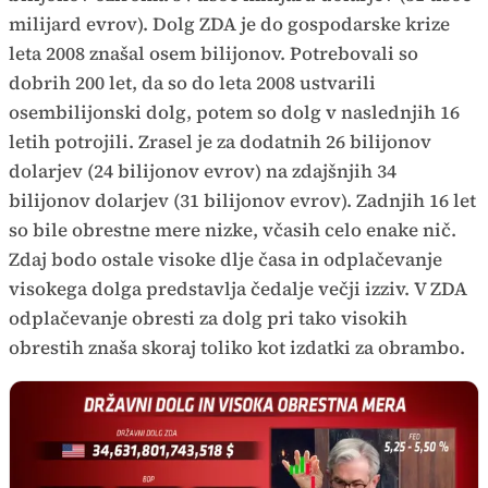
milijard evrov). Dolg ZDA je do gospodarske krize
leta 2008 znašal osem bilijonov. Potrebovali so
dobrih 200 let, da so do leta 2008 ustvarili
osembilijonski dolg, potem so dolg v naslednjih 16
letih potrojili. Zrasel je za dodatnih 26 bilijonov
dolarjev (24 bilijonov evrov) na zdajšnjih 34
bilijonov dolarjev (31 bilijonov evrov). Zadnjih 16 let
so bile obrestne mere nizke, včasih celo enake nič.
Zdaj bodo ostale visoke dlje časa in odplačevanje
visokega dolga predstavlja čedalje večji izziv. V ZDA
odplačevanje obresti za dolg pri tako visokih
obrestih znaša skoraj toliko kot izdatki za obrambo.