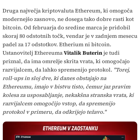
Druga največja kriptovaluta Ethereum, ki omogoča
modernejšo zasnovo, ne dosega tako dobre rasti kot
bitcoin. Od februarja do sredine marca je pridobil
skoraj 80 odstotnih točk, vendar je v zadnjem mesecu
padel za 17 odstotkov. Etherium ni bitcoin.
Ustanovitelj Ethereuma
Vitalik Buterin
je tudi
priznal, da ima omrežje skrita vrata, ki omogočajo
razvijalcem, da lahko spremenijo protokol.
"Torej,
roll-ups in sloj dve, ki danes obstajajo na
Ethereumu, imajo v bistvu tisto, čemur jaz pravim
kolesa za usposabljanje, nekakšna stranska vrata, ki
razvijalcem omogočijo vstop, da spremenijo
protokol v primeru, da odkrijejo težavo."