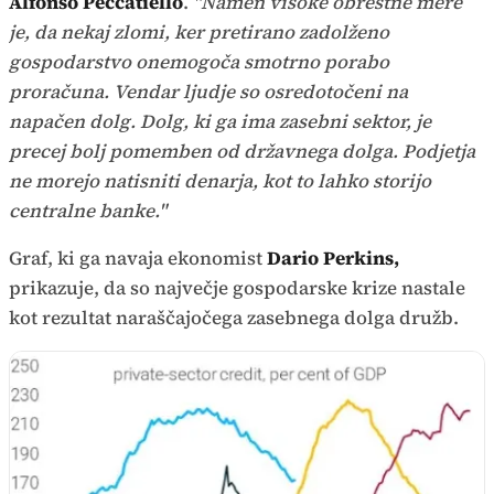
Alfonso Peccatiello
.
"Namen visoke obrestne mere
je, da nekaj zlomi, ker pretirano zadolženo
gospodarstvo onemogoča smotrno porabo
proračuna. Vendar ljudje so osredotočeni na
napačen dolg. Dolg, ki ga ima zasebni sektor, je
precej bolj pomemben od državnega dolga. Podjetja
ne morejo natisniti denarja, kot to lahko storijo
centralne banke."
Graf, ki ga navaja ekonomist
Dario Perkins,
prikazuje, da so največje gospodarske krize nastale
kot rezultat naraščajočega zasebnega dolga družb.