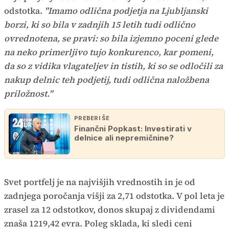
odstotka.
"Imamo odlična podjetja na Ljubljanski
borzi, ki so bila v zadnjih 15 letih tudi odlično
ovrednotena, se pravi: so bila izjemno poceni glede
na neko primerljivo tujo konkurenco, kar pomeni,
da so z vidika vlagateljev in tistih, ki so se odločili za
nakup delnic teh podjetij, tudi odlična naložbena
priložnost."
PREBERI ŠE
Finančni Popkast: Investirati v
delnice ali nepremičnine?
Svet portfelj je na najvišjih vrednostih in je od
zadnjega poročanja višji za 2,71 odstotka. V pol leta je
zrasel za 12 odstotkov, donos skupaj z dividendami
znaša 1219,42 evra. Poleg sklada, ki sledi ceni