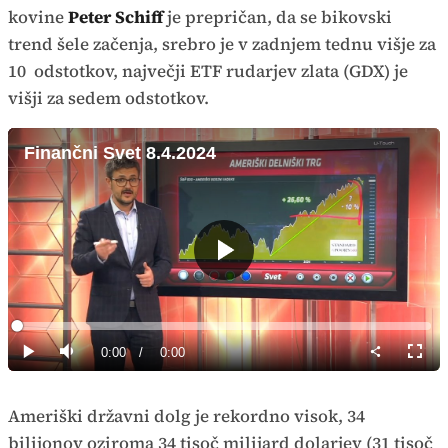
kovine
Peter Schiff
je prepričan, da se bikovski
trend šele začenja, srebro je v zadnjem tednu višje za
10 odstotkov, največji ETF rudarjev zlata (GDX) je
višji za sedem odstotkov.
Finančni Svet 8.4.2024
Predvajaj
Loaded
:
0%
Current
0:00
/
Duration
0:00
Predvajaj
Tiho
Celoz
način
Time
Ameriški državni dolg je rekordno visok, 34
bilijonov oziroma 34 tisoč milijard dolarjev (31 tisoč