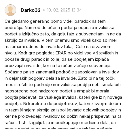
Darko32
10. 02. 2025 13.34
Če gledamo generalno bomo videli paradox na tem
področju. Namreč določena podjetja odpriajo invalidska
podjetja izključno zato, da goljufajo z subvencijami in ne da
skrbijo za invalide. V tem priemru smo videli kako so imeli
malomarni odnos do invalidov tukaj. Celo na državnem
nivoju. Kodr gre pogledat ERAR bo videl vse v številkah in
pokaže drugi paraox in to je, da se podjetjem izplača
proizvajati invalide, ker na ta račun vlečejo subvencije.
Sočasno pa so zanemarili področje zaposlovanja invalidov
in dejanskih pogojev dela za invalide. Zato bi na tej točki
morali rešiti to področje in invalidska podjtja nebi smela biti
nepsoredno pod nadzorom podjetja ampak bi morala
podjtja plačevati za vsakega invalida, kateri gre iz njihovega
podjetja. Ni korektno do podjetnikov, kateri z svojim delom
in razmišljnajem skrbijo za izboljševanje delovnih pogojev in
ker ne proizvedejo invalidov so dolžni nekaj prispevati na ta
račun. Tisti, k igoljufajo in podkupujejo medicino dela, da
prireja podatke pa so celo nagrajeni za takšno početje.