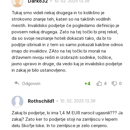
Darko32
10. 02. 2025 13.39
Tukaj smo videli nekaj drugega in to kolikšno je
strokovno znanje teh, kateri so na takšnih vodilnih
mestih. Invalidsko podjetje če pogledamo definicijo je
povsem nekaj drugega. Zato na tej točki bi prej rekel,
da so svoje neznanje hoteli dokazati tako, da bi to
podjtje izbrisali in z tem so samo pokazali kakšne odnos
imajo do invalidov. ZAto na tej točki bi morali na
državnem nivoju rešiti in izobraziti sodnike, tožilce,
javno upravo in druge, da vedo kaj je invalidsko podjetje
in zakaj je bilo ustanovljeno.
Odgovori
+4
4
0
Rothschild1
10. 02. 2025 13.39
Zakaj bi podjetje, ki ima 1,4 M EUR narocil ugasnili??? Ja
zakaj? Zato ker to podjetje stoji na zamljiscu v lepem
delu Skofje loke. In to zemljisce je zelo cenjeno.