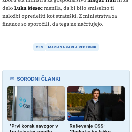
delo
Luka Mesec
menila, da bi bilo smiselno ti
naložbi opredeliti kot strateški. Z ministrstva za
finance so sporočili, da tega ne načrtujejo.
CSS
MARIANA KARLA REBERNIK
SORODNI ČLANKI
'Prvi korak navzgor v
Reševanje CSS:
tej žalostni zgodbi
'Podjetje bo lahko