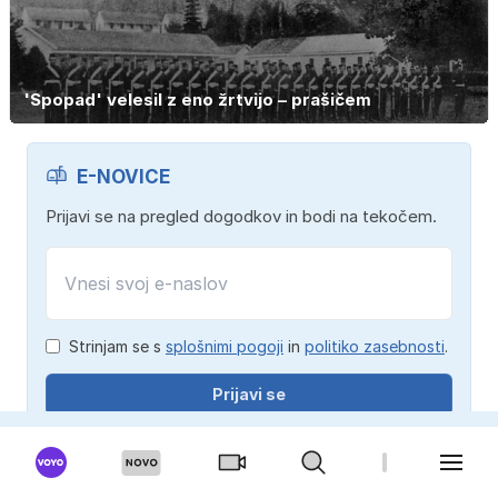
'Spopad' velesil z eno žrtvijo – prašičem
E-NOVICE
Prijavi se na pregled dogodkov in bodi na tekočem.
Strinjam se s
splošnimi pogoji
in
politiko zasebnosti
.
Prijavi se