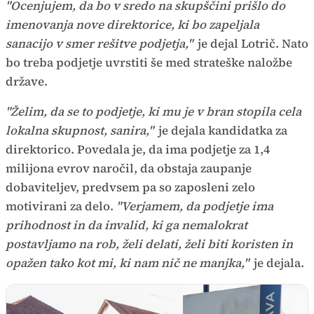
"Ocenjujem, da bo v sredo na skupščini prišlo do
imenovanja nove direktorice, ki bo zapeljala
sanacijo v smer rešitve podjetja,"
je dejal Lotrič. Nato
bo treba podjetje uvrstiti še med strateške naložbe
države.
"Želim, da se to podjetje, ki mu je v bran stopila cela
lokalna skupnost, sanira,"
je dejala kandidatka za
direktorico. Povedala je, da ima podjetje za 1,4
milijona evrov naročil, da obstaja zaupanje
dobaviteljev, predvsem pa so zaposleni zelo
motivirani za delo.
"Verjamem, da podjetje ima
prihodnost in da invalid, ki ga nemalokrat
postavljamo na rob, želi delati, želi biti koristen in
opažen tako kot mi, ki nam nič ne manjka,"
je dejala.