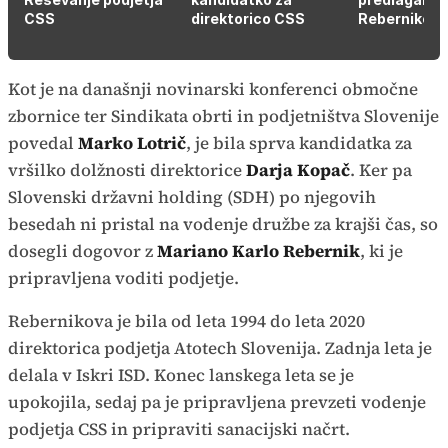
CSS
direktorico CSS
Rebernikovo
Kot je na današnji novinarski konferenci območne
zbornice ter Sindikata obrti in podjetništva Slovenije
povedal
Marko Lotrič
, je bila sprva kandidatka za
vršilko dolžnosti direktorice
Darja Kopač
. Ker pa
Slovenski državni holding (SDH) po njegovih
besedah ni pristal na vodenje družbe za krajši čas, so
dosegli dogovor z
Mariano Karlo Rebernik
, ki je
pripravljena voditi podjetje.
Rebernikova je bila od leta 1994 do leta 2020
direktorica podjetja Atotech Slovenija. Zadnja leta je
delala v Iskri ISD. Konec lanskega leta se je
upokojila, sedaj pa je pripravljena prevzeti vodenje
podjetja CSS in pripraviti sanacijski načrt.