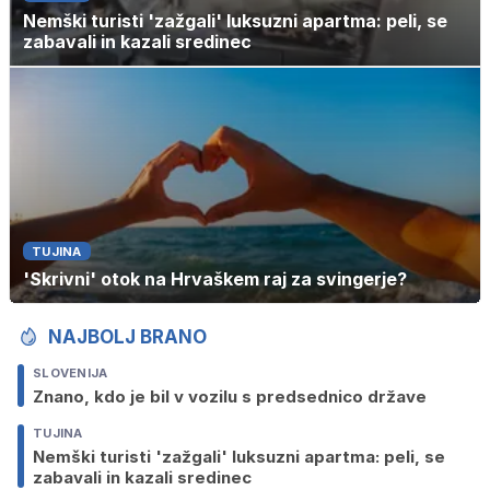
Nemški turisti 'zažgali' luksuzni apartma: peli, se
zabavali in kazali sredinec
TUJINA
'Skrivni' otok na Hrvaškem raj za svingerje?
NAJBOLJ BRANO
SLOVENIJA
Znano, kdo je bil v vozilu s predsednico države
TUJINA
Nemški turisti 'zažgali' luksuzni apartma: peli, se
zabavali in kazali sredinec