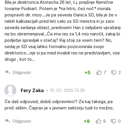
Bila je direktorica Atotecha 26 let, t.j. prejšnje Kemične
tovarne Podnart. Potem je *na hitro, čez noč* morala
pospraviti dir. mizo...Je pa seveda članica SD, bila je že v
nekih kalkulacijah pred leti celo za SD ministra in jo zato
seveda sedanja oblast, predvsem Han z neljubimi vprašanji
ne bo obremenjeval...Če ima res za 1,4 mio naročil, zakaj bi
podjetje spravljali v stečaj? Kaj stoji za vsem tem? No,
sedaj je SD vsaj lahko formalno pozicionirala svojo
direktorico...nje si pa med invalidi res ne predstavljam, vse
drugo , kot to...
Odgovori
+5
7
2
Fery Zaka
10. 02. 2025 13.36
Če daš odpoved, dobiš odpravnino!? Za kaj takega, pa
prvič slišim. Čeprav je v javnem sektorju tudi to možno.
Odgovori
+9
9
0