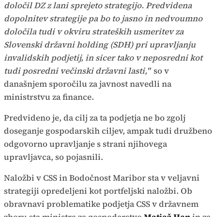
določil DZ z lani sprejeto strategijo. Predvidena
dopolnitev strategije pa bo to jasno in nedvoumno
določila tudi v okviru strateških usmeritev za
Slovenski državni holding (SDH) pri upravljanju
invalidskih podjetij, in sicer tako v neposredni kot
tudi posredni večinski državni lasti,"
so v
današnjem sporočilu za javnost navedli na
ministrstvu za finance.
Predvideno je, da cilj za ta podjetja ne bo zgolj
doseganje gospodarskih ciljev, ampak tudi družbeno
odgovorno upravljanje s strani njihovega
upravljavca, so pojasnili.
Naložbi v CSS in Bodočnost Maribor sta v veljavni
strategiji opredeljeni kot portfeljski naložbi. Ob
obravnavi problematike podjetja CSS v državnem
zboru sta ministra za gospodarstvo
Matjaž Han
in za