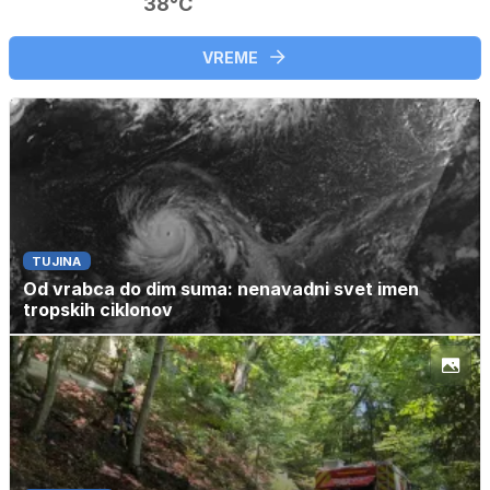
38°C
VREME
TUJINA
Od vrabca do dim suma: nenavadni svet imen
tropskih ciklonov