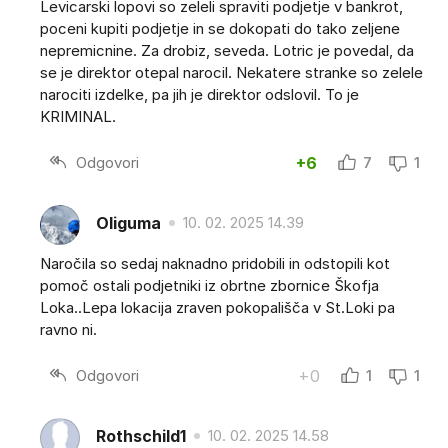
Levicarski lopovi so zeleli spraviti podjetje v bankrot,
poceni kupiti podjetje in se dokopati do tako zeljene
nepremicnine. Za drobiz, seveda. Lotric je povedal, da
se je direktor otepal narocil. Nekatere stranke so zelele
narociti izdelke, pa jih je direktor odslovil. To je
KRIMINAL.
Odgovori
+6
7
1
Oliguma
10. 02. 2025 14.39
Naročila so sedaj naknadno pridobili in odstopili kot
pomoč ostali podjetniki iz obrtne zbornice Škofja
Loka..Lepa lokacija zraven pokopališča v St.Loki pa
ravno ni.
Odgovori
+0
1
1
Rothschild1
10. 02. 2025 14.58