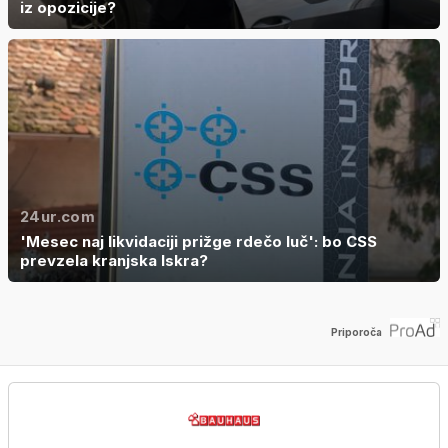
iz opozicije?
24ur.com
'Mesec naj likvidaciji prižge rdečo luč': bo CSS
prevzela kranjska Iskra?
Priporoča