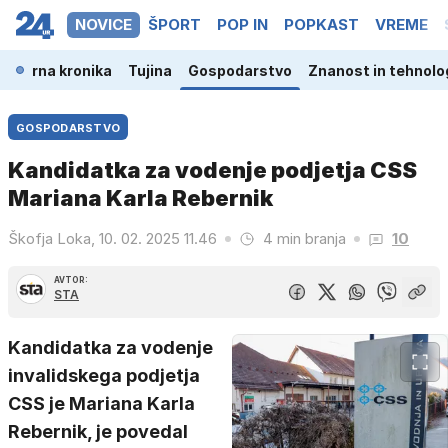
NOVICE
ŠPORT
POP IN
POPKAST
VREME
a
Črna kronika
Tujina
Gospodarstvo
Znanost in tehnolo
GOSPODARSTVO
Kandidatka za vodenje podjetja CSS
Mariana Karla Rebernik
Škofja Loka, 10. 02. 2025 11.46
4 min branja
10
AVTOR:
STA
Kandidatka za vodenje
invalidskega podjetja
CSS je Mariana Karla
Rebernik, je povedal