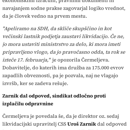
ekonomskimi izračuni, pravnimi dokumenti in
navajanjem sodne prakse zagovarjal logiko vrednot,
da je človek vedno na prvem mestu.
"Apeliramo na SDH, da skliče skupščino in kot
večinski lastnik podjetja zaustavi likvidacijo. Če ne,
jo mora ustaviti ministrstvo za delo, ki mora imeti
pripravljeno vlogo, da jo pravočasno odda, ta rok se
izteče 17. februarja,"
je opozorila Čermeljeva.
Dobavitelje, do katerih ima družba za 175.000 evrov
zapadlih obveznosti, pa je pozvala, naj ne vlagajo
izvršb, ker se zadeva rešuje.
Zarnik dal odpoved, sindikat odločno proti
izplačilu odpravnine
Čermeljeva je povedala še, da je direktor oz. sedaj
likvidacijski upravitelj CSS
Uroš Zarnik
dal odpoved