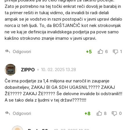
Zato je potrebno na tej točki enkrat reči dovolj je barabij in
ta primer rešiti in tukaj vidimo, da invalidi bi radi delali
ampak se je vodstvo in razni postopači v javni upravi delalo
norca iz teh ljudi. To, da BOŠTJANČIČ kot nek strokovnjak
ne ve kaj je definicija invalidskega podjetja pa pove samo
kakšno strokovno znanje imamo v javni upravi.
Odgovori
+5
6
1
ZIPPO
10. 02. 2025 13.28
Če ima podjetje za 1,4 milijona eur naročil in zaupanje
dobaviteljev, ZAKAJ BI GA SDH UGASNIL????? ZAKAJ
ŽE????? ZAKAJ ŽE????? Še delovne invalide bi odstranili!!!
A se tako dela z ljudmi v tej državi????!!!!
Odgovori
+8
8
0