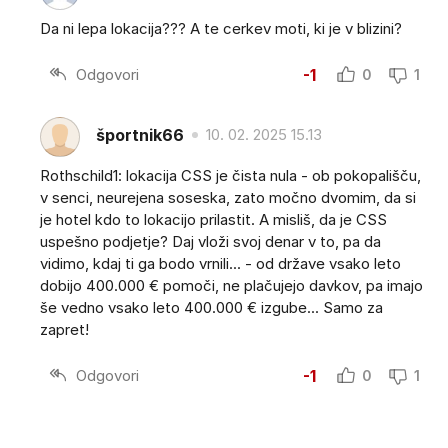
Da ni lepa lokacija??? A te cerkev moti, ki je v blizini?
Odgovori
-1
0
1
športnik66
10. 02. 2025 15.13
Rothschild1: lokacija CSS je čista nula - ob pokopališču,
v senci, neurejena soseska, zato močno dvomim, da si
je hotel kdo to lokacijo prilastit. A misliš, da je CSS
uspešno podjetje? Daj vloži svoj denar v to, pa da
vidimo, kdaj ti ga bodo vrnili... - od države vsako leto
dobijo 400.000 € pomoči, ne plačujejo davkov, pa imajo
še vedno vsako leto 400.000 € izgube... Samo za
zapret!
Odgovori
-1
0
1