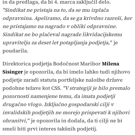
in da predlaga, da bi 4. marca zaključil delo.
"Sindikat ne pristaja na to, da se mu izplača
odpravnina. Apeliramo, da se ga krivdno razreši, ker
ne pristajamo na nagrado v obliki odpravnine.
Sindikat ne bo plačeval nagrade likvidacijskemu
upravitelju za deset let potapljanja podjetja,"
je
poudarila.
Direktorica podjetja Bodočnost Maribor
Milena
Sisinger
je opozorila, da bi imelo lahko tudi njihovo
podjetje zaradi statuta portfeljske naložbe države
podobne težave kot CSS.
"V strategiji je bilo premalo
pozornosti namenjene temu, da imata podjetji
drugačno vlogo. Izključno gospodarski cilji v
invalidskih podjetjih ne morejo prispevati k njihovi
ohranitvi,"
je opozorila in dodala, da ti cilji ne bi
smeli biti prvi interes takšnih podjetij.