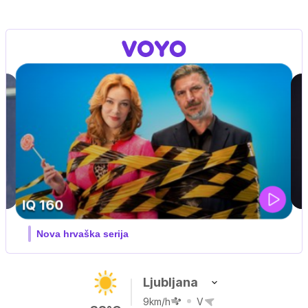
DOSJE JARAK
3. sezona dokumentarne serije
Ljubljana
9km/h
V