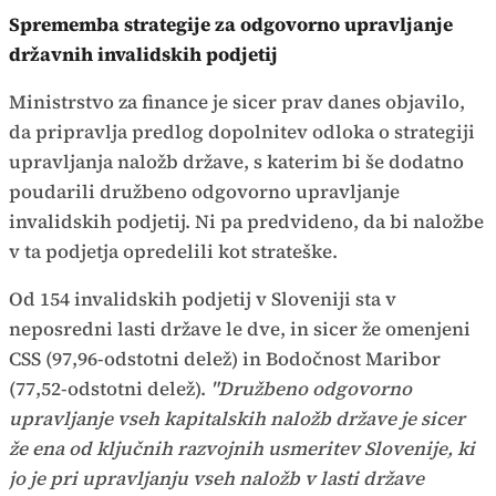
Sprememba strategije za odgovorno upravljanje
državnih invalidskih podjetij
Ministrstvo za finance je sicer prav danes objavilo,
da pripravlja predlog dopolnitev odloka o strategiji
upravljanja naložb države, s katerim bi še dodatno
poudarili družbeno odgovorno upravljanje
invalidskih podjetij. Ni pa predvideno, da bi naložbe
v ta podjetja opredelili kot strateške.
Od 154 invalidskih podjetij v Sloveniji sta v
neposredni lasti države le dve, in sicer že omenjeni
CSS (97,96-odstotni delež) in Bodočnost Maribor
(77,52-odstotni delež).
"Družbeno odgovorno
upravljanje vseh kapitalskih naložb države je sicer
že ena od ključnih razvojnih usmeritev Slovenije, ki
jo je pri upravljanju vseh naložb v lasti države