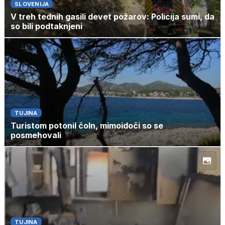
SLOVENIJA
V treh tednih gasili devet požarov: Policija sumi, da
so bili podtaknjeni
TUJINA
Turistom potonil čoln, mimoidoči so se
posmehovali
TUJINA