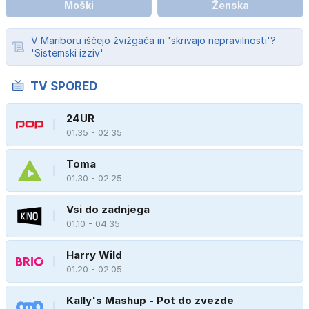
Moški
Ženska
V Mariboru iščejo žvižgača in 'skrivajo nepravilnosti'?
'Sistemski izziv'
TV SPORED
24UR
01.35 - 02.35
Toma
01.30 - 02.25
Vsi do zadnjega
01.10 - 04.35
Harry Wild
01.20 - 02.05
Kally's Mashup - Pot do zvezde