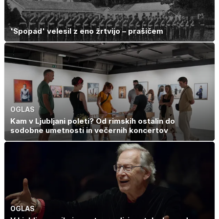
'Spopad' velesil z eno žrtvijo – prašičem
OGLAS
Kam v Ljubljani poleti? Od rimskih ostalin do
sodobne umetnosti in večernih koncertov
OGLAS