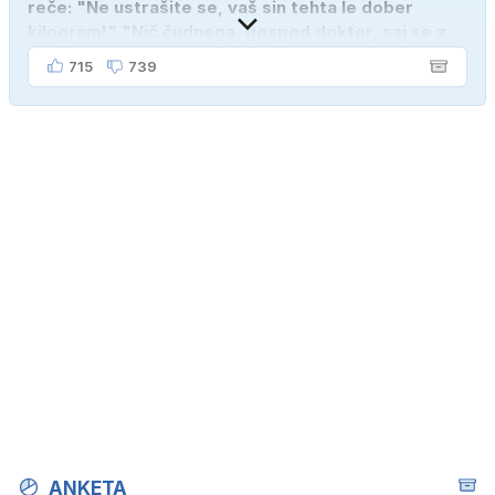
reče: "Ne ustrašite se, vaš sin tehta le dober
kilogram!" "Nič čudnega, gospod doktor, saj se z
ženo poznava šele tri mesece."
715
739
ANKETA