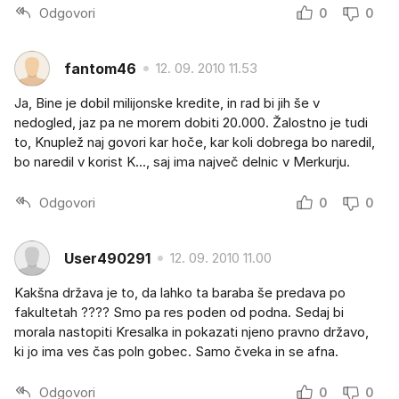
Odgovori
0
0
fantom46
12. 09. 2010 11.53
Ja, Bine je dobil milijonske kredite, in rad bi jih še v
nedogled, jaz pa ne morem dobiti 20.000. Žalostno je tudi
to, Knuplež naj govori kar hoče, kar koli dobrega bo naredil,
bo naredil v korist K..., saj ima največ delnic v Merkurju.
Odgovori
0
0
User490291
12. 09. 2010 11.00
Kakšna država je to, da lahko ta baraba še predava po
fakultetah ???? Smo pa res poden od podna. Sedaj bi
morala nastopiti Kresalka in pokazati njeno pravno državo,
ki jo ima ves čas poln gobec. Samo čveka in se afna.
Odgovori
0
0