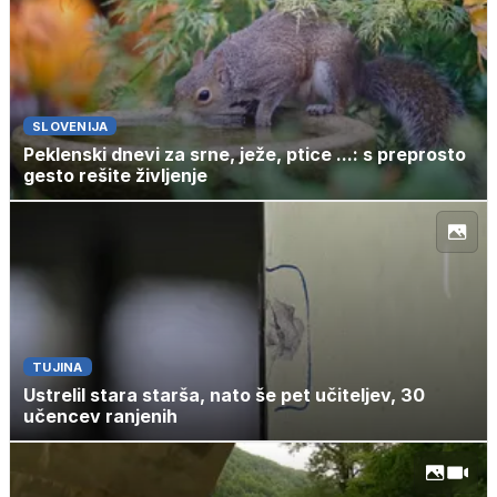
SLOVENIJA
Peklenski dnevi za srne, ježe, ptice ...: s preprosto
gesto rešite življenje
TUJINA
Ustrelil stara starša, nato še pet učiteljev, 30
učencev ranjenih