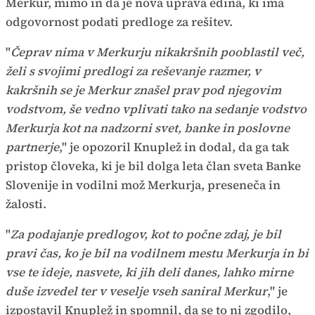
Merkur, mimo in da je nova uprava edina, ki ima
odgovornost podati predloge za rešitev.
"
Čeprav nima v Merkurju nikakršnih pooblastil več,
želi s svojimi predlogi za reševanje razmer, v
kakršnih se je Merkur znašel prav pod njegovim
vodstvom, še vedno vplivati tako na sedanje vodstvo
Merkurja kot na nadzorni svet, banke in poslovne
partnerje
," je opozoril Knuplež in dodal, da ga tak
pristop človeka, ki je bil dolga leta član sveta Banke
Slovenije in vodilni mož Merkurja, preseneča in
žalosti.
"
Za podajanje predlogov, kot to počne zdaj, je bil
pravi čas, ko je bil na vodilnem mestu Merkurja in bi
vse te ideje, nasvete, ki jih deli danes, lahko mirne
duše izvedel ter v veselje vseh saniral Merkur
," je
izpostavil Knuplež in spomnil, da se to ni zgodilo,