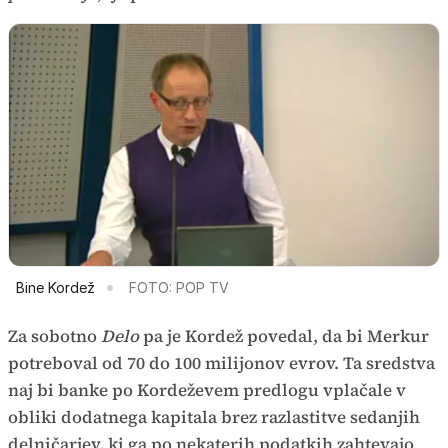
Bine Kordež
FOTO: POP TV
Za sobotno
Delo
pa je Kordež povedal, da bi Merkur
potreboval od 70 do 100 milijonov evrov. Ta sredstva
naj bi banke po Kordeževem predlogu vplačale v
obliki dodatnega kapitala brez razlastitve sedanjih
delničarjev, ki ga po nekaterih podatkih zahtevajo