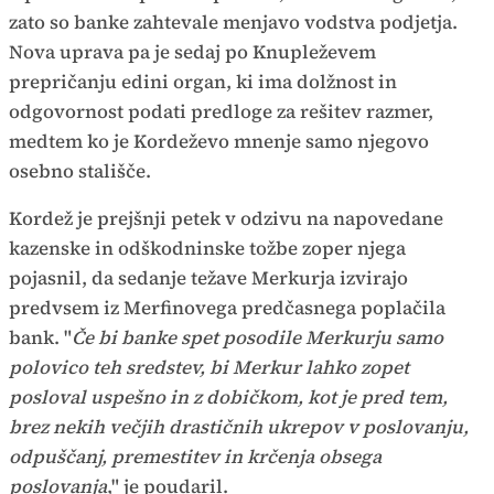
zato so banke zahtevale menjavo vodstva podjetja.
Nova uprava pa je sedaj po Knupleževem
prepričanju edini organ, ki ima dolžnost in
odgovornost podati predloge za rešitev razmer,
medtem ko je Kordeževo mnenje samo njegovo
osebno stališče.
Kordež je prejšnji petek v odzivu na napovedane
kazenske in odškodninske tožbe zoper njega
pojasnil, da sedanje težave Merkurja izvirajo
predvsem iz Merfinovega predčasnega poplačila
bank. "
Če bi banke spet posodile Merkurju samo
polovico teh sredstev, bi Merkur lahko zopet
posloval uspešno in z dobičkom, kot je pred tem,
brez nekih večjih drastičnih ukrepov v poslovanju,
odpuščanj, premestitev in krčenja obsega
poslovanja
," je poudaril.