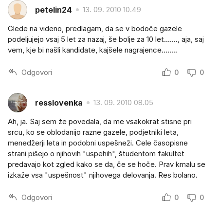
petelin24
13. 09. 2010 10.49
Glede na videno, predlagam, da se v bodoče gazele
podeljujejo vsaj 5 let za nazaj, še bolje za 10 let......., aja, saj
vem, kje bi našli kandidate, kajšele nagrajence........
Odgovori
0
0
resslovenka
13. 09. 2010 08.05
Ah, ja. Saj sem že povedala, da me vsakokrat stisne pri
srcu, ko se oblodanijo razne gazele, podjetniki leta,
menedžerji leta in podobni uspešneži. Cele časopisne
strani pišejo o njihovih "uspehih", študentom fakultet
predavajo kot zgled kako se da, če se hoče. Prav kmalu se
izkaže vsa "uspešnost" njihovega delovanja. Res bolano.
Odgovori
0
0