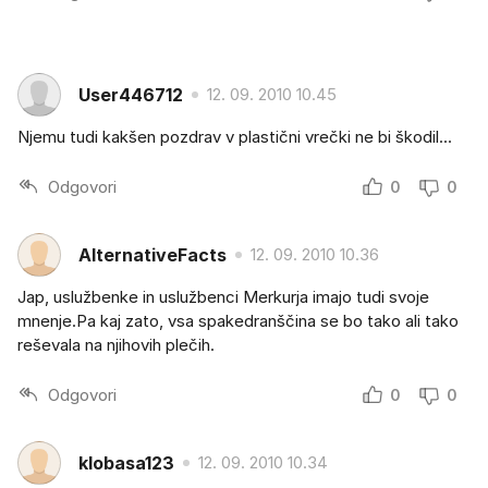
User446712
12. 09. 2010 10.45
Njemu tudi kakšen pozdrav v plastični vrečki ne bi škodil...
Odgovori
0
0
AlternativeFacts
12. 09. 2010 10.36
Jap, uslužbenke in uslužbenci Merkurja imajo tudi svoje
mnenje.Pa kaj zato, vsa spakedranščina se bo tako ali tako
reševala na njihovih plečih.
Odgovori
0
0
klobasa123
12. 09. 2010 10.34