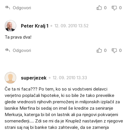
Odgovori
0
0
Peter Kralj 1
12. 09. 2010 13.52
Ta prava dva!
Odgovori
0
0
superjezek
12. 09. 2010 13.33
Če ta ni faca??? Po tem, ko so si vodstveni delavci
verjetno poplačali hipoteke, ki so bile že tako prevelike
glede vrednosti njihovih premoženj in milijonskih izplačil za
lasnike Merfina bi sedaj on imel še kredite za seniranje
Merkurja, katerga bi bil on lastnik ali pa njegovi pokvarjeni
someneđerji.... Zdi se mi da je Knuplež nastavljen z njegove
strani saj naj bi banke tako zahtevale, da se zamenja