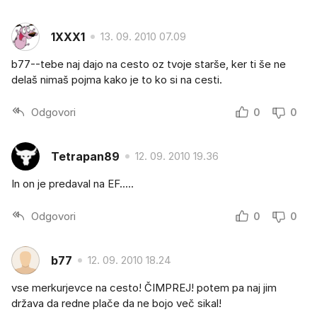
1XXX1
13. 09. 2010 07.09
b77--tebe naj dajo na cesto oz tvoje starše, ker ti še ne
delaš nimaš pojma kako je to ko si na cesti.
Odgovori
0
0
Tetrapan89
12. 09. 2010 19.36
In on je predaval na EF.....
Odgovori
0
0
b77
12. 09. 2010 18.24
vse merkurjevce na cesto! ČIMPREJ! potem pa naj jim
država da redne plače da ne bojo več sikal!