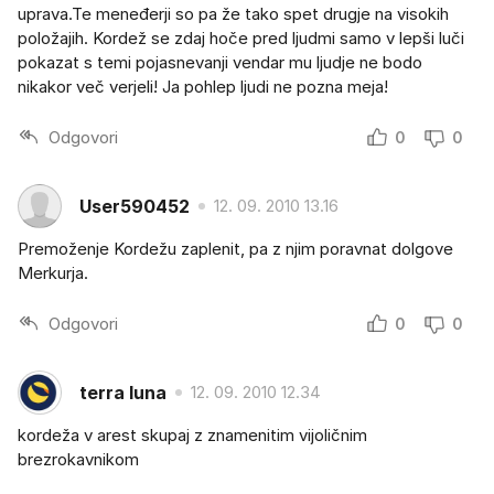
uprava.Te meneđerji so pa že tako spet drugje na visokih
položajih. Kordež se zdaj hoče pred ljudmi samo v lepši luči
pokazat s temi pojasnevanji vendar mu ljudje ne bodo
nikakor več verjeli! Ja pohlep ljudi ne pozna meja!
Odgovori
0
0
User590452
12. 09. 2010 13.16
Premoženje Kordežu zaplenit, pa z njim poravnat dolgove
Merkurja.
Odgovori
0
0
terra luna
12. 09. 2010 12.34
kordeža v arest skupaj z znamenitim vijoličnim
brezrokavnikom