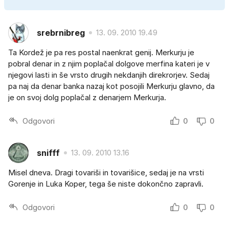
srebrnibreg
13. 09. 2010 19.49
Ta Kordež je pa res postal naenkrat genij. Merkurju je
pobral denar in z njim poplačal dolgove merfina kateri je v
njegovi lasti in še vrsto drugih nekdanjih direkrorjev. Sedaj
pa naj da denar banka nazaj kot posojili Merkurju glavno, da
je on svoj dolg poplačal z denarjem Merkurja.
Odgovori
0
0
snifff
13. 09. 2010 13.16
Misel dneva. Dragi tovariši in tovarišice, sedaj je na vrsti
Gorenje in Luka Koper, tega še niste dokončno zapravli.
Odgovori
0
0