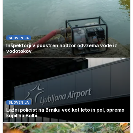
SLOVENIJA
Inšpektorji v poostren nadzor odvzema vode iz
vodotokov
SLOVENIJA
Lažni policist na Brniku več kot leto in pol, opremo
kupil na Bolhi