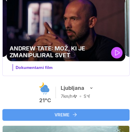
MOJ PRIJATELJ PINGVIN
Film meseca / družinski, pustolovski
Ljubljana
7km/h
S
21°C
VREME