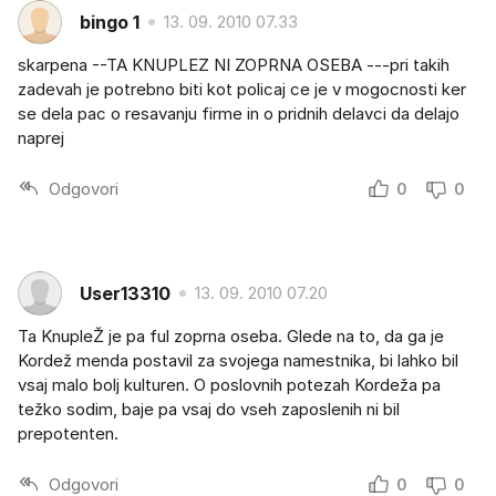
bingo 1
13. 09. 2010 07.33
skarpena --TA KNUPLEZ NI ZOPRNA OSEBA ---pri takih
zadevah je potrebno biti kot policaj ce je v mogocnosti ker
se dela pac o resavanju firme in o pridnih delavci da delajo
naprej
Odgovori
0
0
User13310
13. 09. 2010 07.20
Ta KnupleŽ je pa ful zoprna oseba. Glede na to, da ga je
Kordež menda postavil za svojega namestnika, bi lahko bil
vsaj malo bolj kulturen. O poslovnih potezah Kordeža pa
težko sodim, baje pa vsaj do vseh zaposlenih ni bil
prepotenten.
Odgovori
0
0