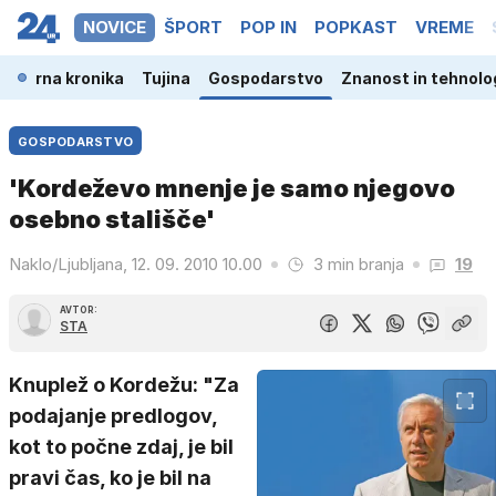
NOVICE
ŠPORT
POP IN
POPKAST
VREME
a
Črna kronika
Tujina
Gospodarstvo
Znanost in tehnolo
GOSPODARSTVO
'Kordeževo mnenje je samo njegovo
osebno stališče'
Naklo/Ljubljana, 12. 09. 2010 10.00
3 min branja
19
AVTOR:
STA
Knuplež o Kordežu: "Za
podajanje predlogov,
kot to počne zdaj, je bil
pravi čas, ko je bil na