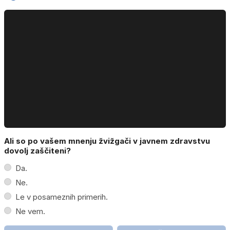
Ali so po vašem mnenju žvižgači v javnem zdravstvu
dovolj zaščiteni?
Da.
Ne.
Le v posameznih primerih.
Ne vem.