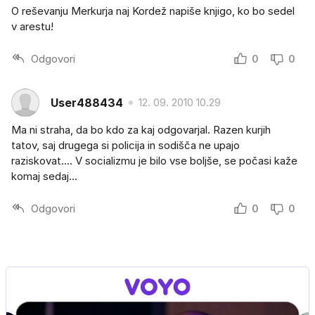
O reševanju Merkurja naj Kordež napiše knjigo, ko bo sedel
v arestu!
Odgovori
0
0
User488434
12. 09. 2010 10.29
Ma ni straha, da bo kdo za kaj odgovarjal. Razen kurjih
tatov, saj drugega si policija in sodišča ne upajo
raziskovat.... V socializmu je bilo vse boljše, se počasi kaže
komaj sedaj...
Odgovori
0
0