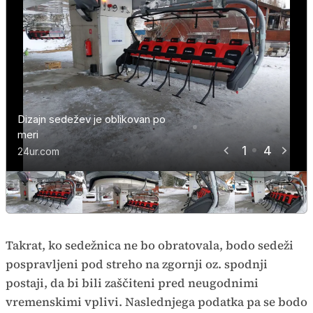
Dizajn sedežev je oblikovan po
Nova šestsedežnica Zvoh na
Nova šestsedežnica Zvoh na
Nova šestsedežnica Zvoh na
meri
Krvavcu
Krvavcu
Krvavcu
1
4
24ur.com
24ur.com
24ur.com
24ur.com
Takrat, ko sedežnica ne bo obratovala, bodo sedeži
pospravljeni pod streho na zgornji oz. spodnji
postaji, da bi bili zaščiteni pred neugodnimi
vremenskimi vplivi. Naslednjega podatka pa se bodo