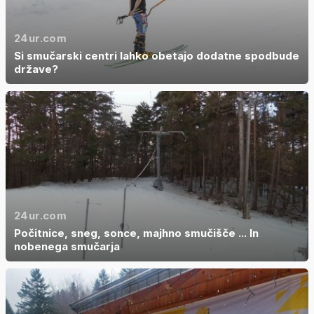
24ur.com
Si smučarski centri lahko obetajo dodatne spodbude
države?
24ur.com
Počitnice, sneg, sonce, majhno smučišče ... In
nobenega smučarja