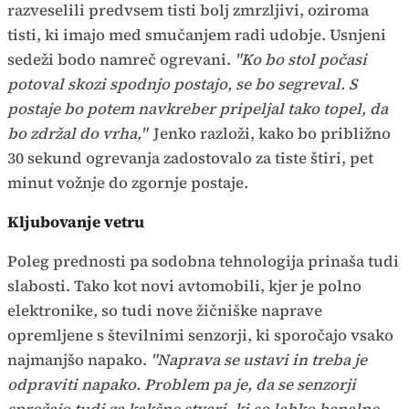
razveselili predvsem tisti bolj zmrzljivi, oziroma
tisti, ki imajo med smučanjem radi udobje. Usnjeni
sedeži bodo namreč ogrevani.
"Ko bo stol počasi
potoval skozi spodnjo postajo, se bo segreval. S
postaje bo potem navkreber pripeljal tako topel, da
bo zdržal do vrha,"
Jenko razloži, kako bo približno
30 sekund ogrevanja zadostovalo za tiste štiri, pet
minut vožnje do zgornje postaje.
Kljubovanje vetru
Poleg prednosti pa sodobna tehnologija prinaša tudi
slabosti. Tako kot novi avtomobili, kjer je polno
elektronike, so tudi nove žičniške naprave
opremljene s številnimi senzorji, ki sporočajo vsako
najmanjšo napako.
"Naprava se ustavi in treba je
odpraviti napako. Problem pa je, da se senzorji