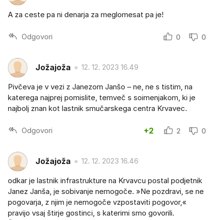
A za ceste pa ni denarja za meglomesat pa je!
Odgovori
0
0
Jožajoža
12. 12. 2023 16.49
Pivčeva je v vezi z Janezom Janšo – ne, ne s tistim, na
katerega najprej pomislite, temveč s soimenjakom, ki je
najbolj znan kot lastnik smučarskega centra Krvavec.
Odgovori
+2
2
0
Jožajoža
12. 12. 2023 16.46
odkar je lastnik infrastrukture na Krvavcu postal podjetnik
Janez Janša, je sobivanje nemogoče. »Ne pozdravi, se ne
pogovarja, z njim je nemogoče vzpostaviti pogovor,«
pravijo vsaj štirje gostinci, s katerimi smo govorili.