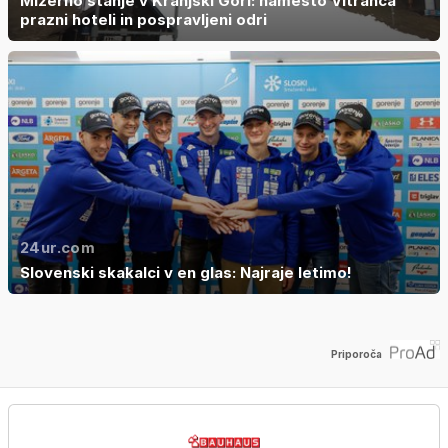
Mizerno stanje v Kranjski Gori: namesto Vitranca
prazni hoteli in pospravljeni odri
24ur.com
Slovenski skakalci v en glas: Najraje letimo!
Priporoča