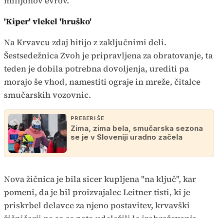
milijonov evrov.
'Kiper' vlekel 'hruško'
Na Krvavcu zdaj hitijo z zaključnimi deli.
Šestsedežnica Zvoh je pripravljena za obratovanje, ta
teden je dobila potrebna dovoljenja, urediti pa
morajo še vhod, namestiti ograje in mreže, čitalce
smučarskih vozovnic.
PREBERI ŠE
Zima, zima bela, smučarska sezona
se je v Sloveniji uradno začela
Nova žičnica je bila sicer kupljena "na ključ", kar
pomeni, da je bil proizvajalec Leitner tisti, ki je
priskrbel delavce za njeno postavitev, krvavški