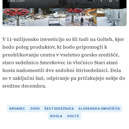
24ur.com
24ur.com
24ur.com
24ur.com
24ur.com
24ur.com
24ur.com
24ur.com
V 11-milijonsko investicijo so šli tudi na Golteh, kjer
bodo poleg produktov, ki bodo pripomogli k
preoblikovanju centra v vseletno gorsko središče,
staro sedežnico Smrekovec in vlečnico Stari stani
bosta nadomestili dve sodobni štirisedežnici. Dela
so v zaključni fazi, odpiranje pa pričakujejo nekje do
sredine decembra.
KRVAVEC
ZVOH
ŠESTSEDEŽNICA
SLOVENSKA SMUČIŠČA
ROGLA
GOLTE