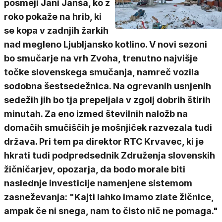
posmeji Jani Janša, ko z
roko pokaže na hrib, ki
se kopa v zadnjih žarkih
nad megleno Ljubljansko kotlino. V novi sezoni
bo smučarje na vrh Zvoha, trenutno najvišje
točke slovenskega smučanja, namreč vozila
sodobna šestsedežnica. Na ogrevanih usnjenih
sedežih jih bo tja prepeljala v zgolj dobrih štirih
minutah. Za eno izmed številnih naložb na
domačih smučiščih je mošnjiček razvezala tudi
država. Pri tem pa direktor RTC Krvavec, ki je
hkrati tudi podpredsednik Združenja slovenskih
žičničarjev, opozarja, da bodo morale biti
naslednje investicije namenjene sistemom
zasneževanja: "Kajti lahko imamo zlate žičnice,
ampak če ni snega, nam to čisto nič ne pomaga."