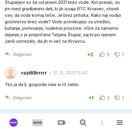
Štuparjevi so že od jeseni 2021 brez vode. Kot pravijo, so
jim med gradbenimi deli, ki jih izvaja RTC Krvavec, stisnili
cev, da voda komaj teče. Je brez pritiska. Kako naj vodijo
gostinstvo brez vode? Vodo potrebujejo za strežbo,
kuhanje, pomivanje, toaletne prostore. »Gre za namerno
dejanje,« je prepričana Tatjana Štupar, saj bi po njenem
Janši ustrezalo, da jih ni več na Krvavcu.
Odgovori
+2
3
1
rozi69rrrrr
12. 12. 2023 15.42
Tko ja da lj. gospode naw w rit zeblo
Odgovori
+1
2
1
JanZne
12. 12. 2023 14.38