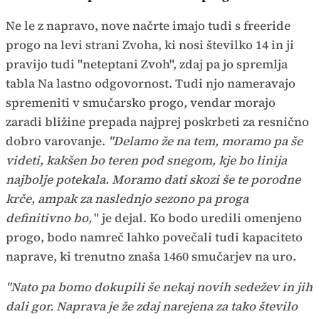
Ne le z napravo, nove načrte imajo tudi s freeride
progo na levi strani Zvoha, ki nosi številko 14 in ji
pravijo tudi "neteptani Zvoh", zdaj pa jo spremlja
tabla Na lastno odgovornost. Tudi njo nameravajo
spremeniti v smučarsko progo, vendar morajo
zaradi bližine prepada najprej poskrbeti za resnično
dobro varovanje.
"Delamo že na tem, moramo pa še
videti, kakšen bo teren pod snegom, kje bo linija
najbolje potekala. Moramo dati skozi še te porodne
krče, ampak za naslednjo sezono pa proga
definitivno bo,
" je dejal. Ko bodo uredili omenjeno
progo, bodo namreč lahko povečali tudi kapaciteto
naprave, ki trenutno znaša 1460 smučarjev na uro.
"Nato pa bomo dokupili še nekaj novih sedežev in jih
dali gor. Naprava je že zdaj narejena za tako število