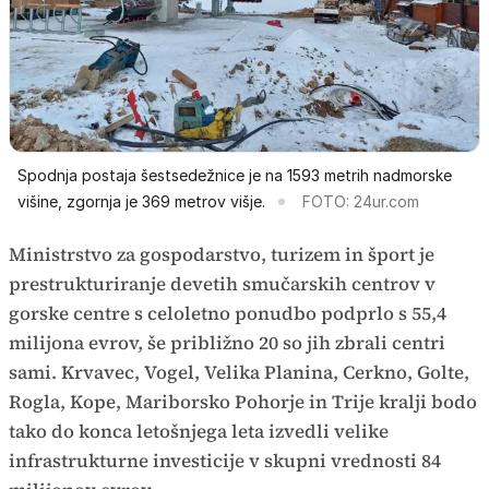
Spodnja postaja šestsedežnice je na 1593 metrih nadmorske
višine, zgornja je 369 metrov višje.
FOTO: 24ur.com
Ministrstvo za gospodarstvo, turizem in šport je
prestrukturiranje devetih smučarskih centrov v
gorske centre s celoletno ponudbo podprlo s 55,4
milijona evrov, še približno 20 so jih zbrali centri
sami. Krvavec, Vogel, Velika Planina, Cerkno, Golte,
Rogla, Kope, Mariborsko Pohorje in Trije kralji bodo
tako do konca letošnjega leta izvedli velike
infrastrukturne investicije v skupni vrednosti 84