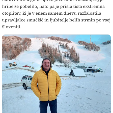
hribe že pobelilo, nato pa je prišla tista ekstremna
otoplitev, ki je v enem samem dnevu razžalostila
upravljalce smučišč in ljubitelje belih strmin po vsej
Sloveniji.