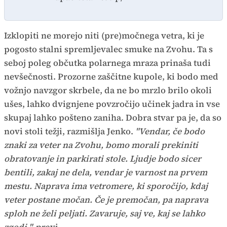
Izklopiti ne morejo niti (pre)močnega vetra, ki je
pogosto stalni spremljevalec smuke na Zvohu. Ta s
seboj poleg občutka polarnega mraza prinaša tudi
nevšečnosti. Prozorne zaščitne kupole, ki bodo med
vožnjo navzgor skrbele, da ne bo mrzlo brilo okoli
ušes, lahko dvignjene povzročijo učinek jadra in vse
skupaj lahko pošteno zaniha. Dobra stvar pa je, da so
novi stoli težji, razmišlja Jenko.
"Vendar, če bodo
znaki za veter na Zvohu, bomo morali prekiniti
obratovanje in parkirati stole. Ljudje bodo sicer
bentili, zakaj ne dela, vendar je varnost na prvem
mestu. Naprava ima vetromere, ki sporočijo, kdaj
veter postane močan. Če je premočan, pa naprava
sploh ne želi peljati. Zavaruje, saj ve, kaj se lahko