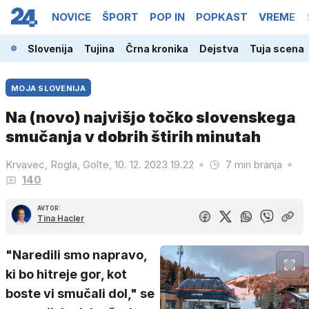
NOVICE
ŠPORT
POP IN
POPKAST
VREME
Slovenija
Tujina
Črna kronika
Dejstva
Tuja scena
MOJA SLOVENIJA
Na (novo) najvišjo točko slovenskega
smučanja v dobrih štirih minutah
Krvavec, Rogla, Golte, 10. 12. 2023 19.22
7 min branja
140
AVTOR:
Tina Hacler
"Naredili smo napravo,
ki bo hitreje gor, kot
boste vi smučali dol," se