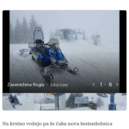
1
6
Zasenežena Rogla
Zasenežena Rogla
Zasenežena Rogla
Zasenežena Rogla
Zasenežena Rogla
Zasenežena Rogla
24ur.com
24ur.com
24ur.com
24ur.com
24ur.com
24ur.com
Na krstno vožnjo pa še čaka nova šestsedežnica