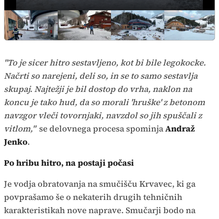
"To je sicer hitro sestavljeno, kot bi bile legokocke.
Načrti so narejeni, deli so, in se to samo sestavlja
skupaj. Najtežji je bil dostop do vrha, naklon na
koncu je tako hud, da so morali 'hruške' z betonom
navzgor vleči tovornjaki, navzdol so jih spuščali z
vitlom,"
se delovnega procesa spominja
Andraž
Jenko
.
Po hribu hitro, na postaji počasi
Je vodja obratovanja na smučišču Krvavec, ki ga
povprašamo še o nekaterih drugih tehničnih
karakteristikah nove naprave. Smučarji bodo na