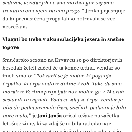
sedežev, vendar jih ne smemo dati gor, saj smo
trenutno omenjeni na eno progo,"
Jenko pojasnjuje,
da bi prenasičena proga lahko botrovala še več
nesrečam.
Vlagati bo treba v akumulacijska jezera in snežne
topove
Smučarsko sezono na Krvavcu so po direktorjevih
besedah želeli začeti že ta konec tedna, vendar so
imeli smolo:
"Pokvaril se je motor, ki poganja
črpalko, ki črpa vodo iz doline Zvoh. Tako da smo
morali iz Berlina pripeljati nov motor, ga v 24 urah
sestavili in zagnali. Voda se zdaj že črpa, vendar je
bilo do petka premalo časa, snežnih padavin je bilo
bore malo,
" je
Jani Janša
orisal težave na začetku
letošnje zime, ki za zdaj še ni bila radodarna z
naravnim snegom. Sprva je že dobro kazalo, saj je