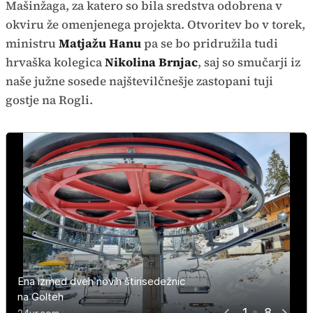
Mašinžaga, za katero so bila sredstva odobrena v
okviru že omenjenega projekta. Otvoritev bo v torek,
ministru
Matjažu Hanu
pa se bo pridružila tudi
hrvaška kolegica
Nikolina Brnjac
, saj so smučarji iz
naše južne sosede najštevilčnešje zastopani tuji
gostje na Rogli.
Ena izmed dveh novih štirisedežnic
Ena izmed dveh novih štirisedežnic
Ena izmed dveh novih štirisedežnic
Ena izmed dveh novih štirisedežnic
Ena izmed dveh novih štirisedežnic
Ena izmed dveh novih štirisedežnic
Ena izmed dveh novih štirisedežnic
Ena izmed dveh novih štirisedežnic
na Golteh
na Golteh
na Golteh
na Golteh
na Golteh
na Golteh
na Golteh
na Golteh
1
8