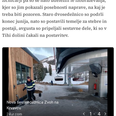
žičničarji pa so se nato udeležili le izobraževanja,
kjer so jim pokazali posebnosti naprave, na kaj je
treba biti pozoren. Staro dvosedežnico so podrli
konec junija, nato so postavili temelje za stebre in
postaji, avgusta so pripeljali sestavne dele, ki so v
Tihi dolini čakali na postavitev.
Nova šestsedežnica Zvoh na
Nova šestsedežnica Zvoh na
Nova šestsedežnica Zvoh na
Nova šestsedežnica Zvoh na
Krvavcu
Krvavcu
Krvavcu
Krvavcu
1
4
24ur.com
24ur.com
24ur.com
24ur.com