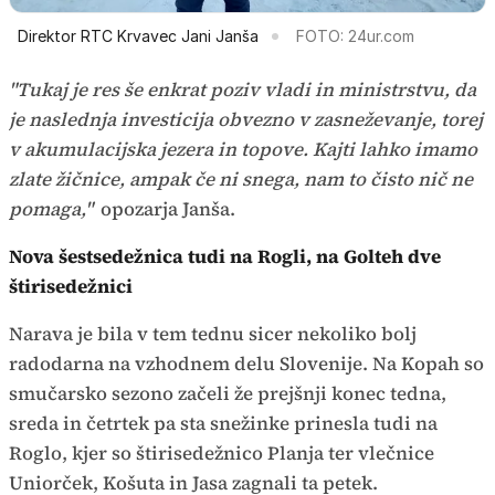
Direktor RTC Krvavec Jani Janša
FOTO: 24ur.com
"Tukaj je res še enkrat poziv vladi in ministrstvu, da
je naslednja investicija obvezno v zasneževanje, torej
v akumulacijska jezera in topove. Kajti lahko imamo
zlate žičnice, ampak če ni snega, nam to čisto nič ne
pomaga,"
opozarja Janša.
Nova šestsedežnica tudi na Rogli, na Golteh dve
štirisedežnici
Narava je bila v tem tednu sicer nekoliko bolj
radodarna na vzhodnem delu Slovenije. Na Kopah so
smučarsko sezono začeli že prejšnji konec tedna,
sreda in četrtek pa sta snežinke prinesla tudi na
Roglo, kjer so štirisedežnico Planja ter vlečnice
Uniorček, Košuta in Jasa zagnali ta petek.