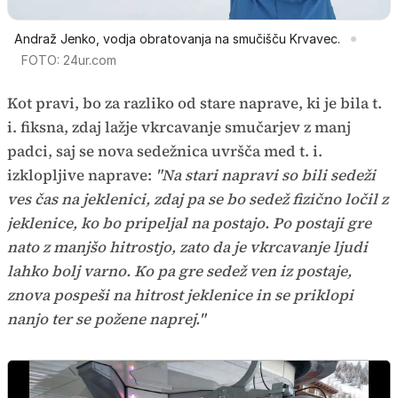
Andraž Jenko, vodja obratovanja na smučišču Krvavec.
FOTO: 24ur.com
Kot pravi, bo za razliko od stare naprave, ki je bila t.
i. fiksna, zdaj lažje vkrcavanje smučarjev z manj
padci, saj se nova sedežnica uvršča med t. i.
izklopljive naprave:
"Na stari napravi so bili sedeži
ves čas na jeklenici, zdaj pa se bo sedež fizično ločil z
jeklenice, ko bo pripeljal na postajo. Po postaji gre
nato z manjšo hitrostjo, zato da je vkrcavanje ljudi
lahko bolj varno. Ko pa gre sedež ven iz postaje,
znova pospeši na hitrost jeklenice in se priklopi
nanjo ter se požene naprej."