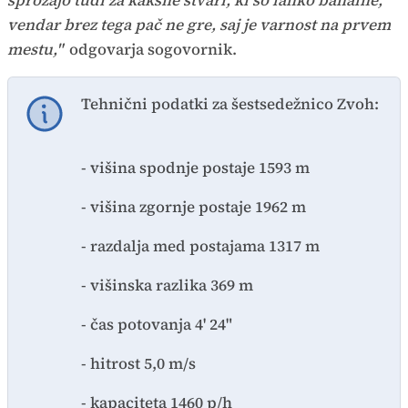
sprožajo tudi za kakšne stvari, ki so lahko banalne,
vendar brez tega pač ne gre, saj je varnost na prvem
mestu,"
odgovarja sogovornik.
Tehnični podatki za šestsedežnico Zvoh:
- višina spodnje postaje 1593 m
- višina zgornje postaje 1962 m
- razdalja med postajama 1317 m
- višinska razlika 369 m
- čas potovanja 4' 24"
- hitrost 5,0 m/s
- kapaciteta 1460 p/h