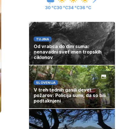
30 °C
30 °C
34 °C
36 °C
TUJINA
Od vrabca do dim suma:
nenavadni svet imen tropskih
ciklonov
SLOVENIJA
V treh tednih gasili devet
požarov: Policija sumi, da so bili
podtaknjeni