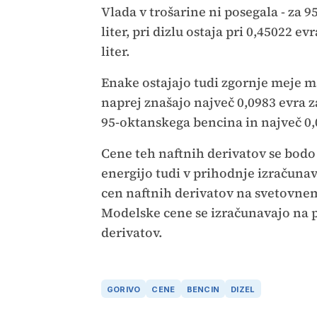
Vlada v trošarine ni posegala - za 9
liter, pri dizlu ostaja pri 0,45022 ev
liter.
Enake ostajajo tudi zgornje meje ma
naprej znašajo največ 0,0983 evra za
95-oktanskega bencina in največ 0,08
Cene teh naftnih derivatov se bodo
energijo tudi v prihodnje izračunav
cen naftnih derivatov na svetovnem 
Modelske cene se izračunavajo na 
derivatov.
GORIVO
CENE
BENCIN
DIZEL