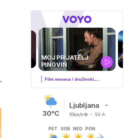
UEFA
SUPERPOKAL
,
V živo na VOYO: sreda ob 20.30
Ljubljana
30°C
10km/h
SV
PET
SOB
NED
PON