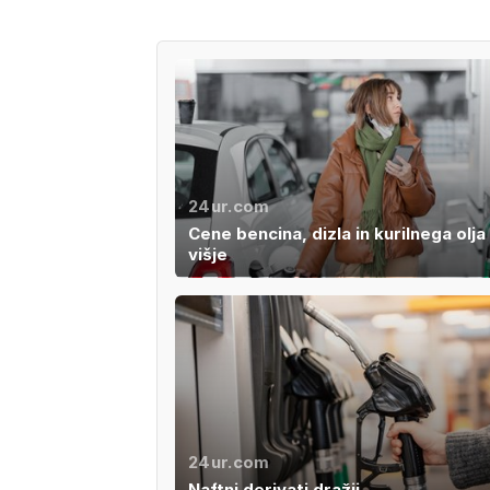
24ur.com
Cene bencina, dizla in kurilnega olja
višje
24ur.com
Naftni derivati dražji