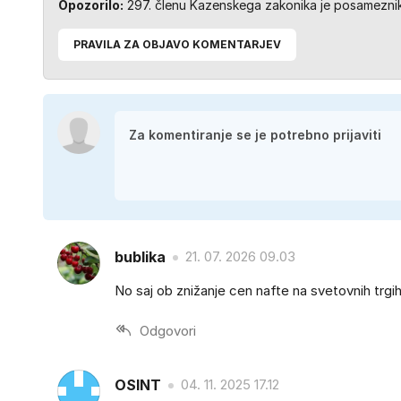
Opozorilo:
297. členu Kazenskega zakonika je posameznik 
PRAVILA ZA OBJAVO KOMENTARJEV
bublika
21. 07. 2026 09.03
No saj ob znižanje cen nafte na svetovnih trgih
Odgovori
OSINT
04. 11. 2025 17.12