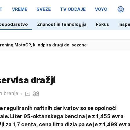
T
VREME
SVEŽE
TV ODDAJE
VOYO
MAGA
ospodarstvo
Znanost in tehnologija
Fokus
Inšp
 trening MotoGP, ki odpira drugi del sezone
ervisa dražji
n branja
39
 reguliranih naftnih derivatov so se opolnoči
ale. Liter 95-oktanskega bencina je z 1,455 evra
ji za 1,7 centa, cena litra dizla pa se je z 1,499 evr