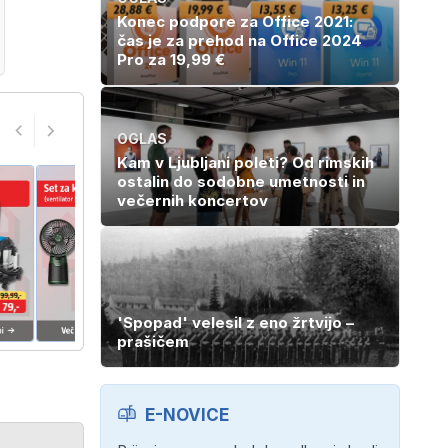
Konec podpore za Office 2021:
čas je za prehod na Office 2024
Pro za 19,99 €
OGLAS
Kam v Ljubljani poleti? Od rimskih
ostalin do sodobne umetnosti in
večernih koncertov
'Spopad' velesil z eno žrtvijo –
prašičem
E-NOVICE