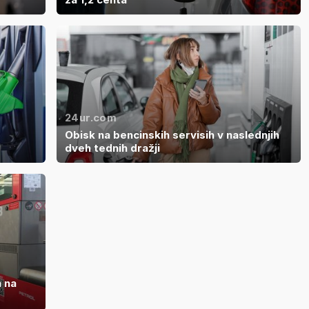
24ur.com
Obisk na bencinskih servisih v naslednjih
dveh tednih dražji
a na