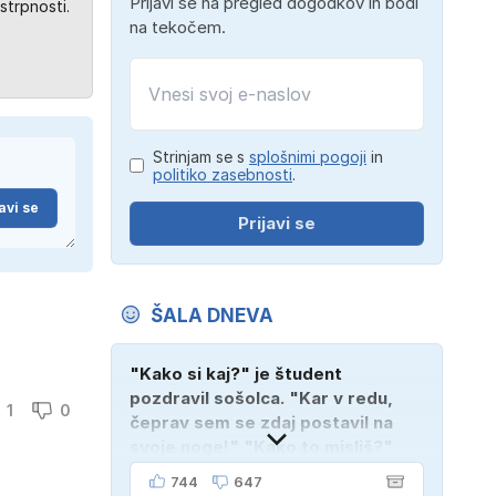
Prijavi se na pregled dogodkov in bodi
strpnosti.
na tekočem.
Strinjam se s
splošnimi pogoji
in
politiko zasebnosti
.
avi se
Prijavi se
ŠALA DNEVA
"Kako si kaj?" je študent
pozdravil sošolca. "Kar v redu,
1
0
čeprav sem se zdaj postavil na
svoje noge!" "Kako to misliš?"
"Oče mi je vzel avto!"
744
647