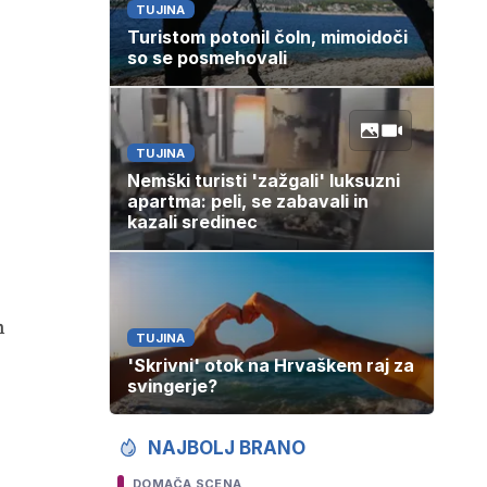
TUJINA
Turistom potonil čoln, mimoidoči
so se posmehovali
TUJINA
Nemški turisti 'zažgali' luksuzni
apartma: peli, se zabavali in
kazali sredinec
h
TUJINA
'Skrivni' otok na Hrvaškem raj za
svingerje?
NAJBOLJ BRANO
DOMAČA SCENA