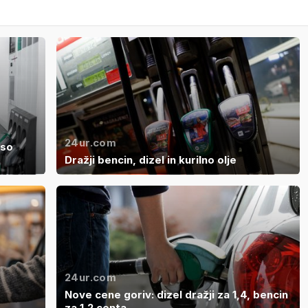
24ur.com
 so
Dražji bencin, dizel in kurilno olje
24ur.com
Nove cene goriv: dizel dražji za 1,4, bencin
za 1,2 centa