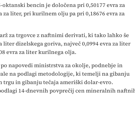
5-oktanski bencin je določena pri 0,50177 evra za
ra za liter, pri kurilnem olju pa pri 0,18676 evra za
rž za trgovce z naftnimi derivati, ki tako lahko še
 liter dizelskega goriva, največ 0,0994 evra za liter
 evra za liter kurilnega olja.
 po napovedi ministrstva za okolje, podnebje in
ale na podlagi metodologije, ki temelji na gibanju
trgu in gibanju tečaja ameriški dolar-evro.
podlagi 14-dnevnih povprečij cen mineralnih naftni