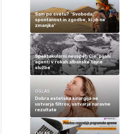
Sam po svetu? 'Svoboda,
spontanost in zgodbe, ki jih ne
zmanjka'
Spektakularni neuspeh Cie: pijani
agenti v rokah albanske tajne
službe
OGLAS
Dobra estetska kirurgija ne
ustvarja filtrov, ustvarja naravne
rezultate
OGLAS