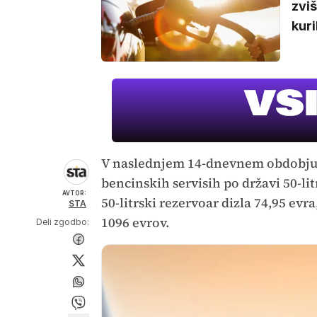
zviš
kuri
V naslednjem 14-dnevnem obdobju, 
bencinskih servisih po državi 50-li
AVTOR:
50-litrski rezervoar dizla 74,95 evr
STA
1096 evrov.
Deli zgodbo: