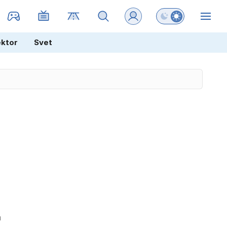
Preklopi barvni na
ZIN
ektor
Svet
a