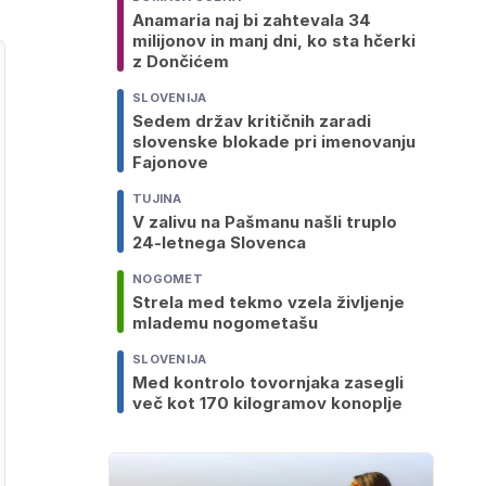
Anamaria naj bi zahtevala 34
milijonov in manj dni, ko sta hčerki
z Dončićem
SLOVENIJA
Sedem držav kritičnih zaradi
slovenske blokade pri imenovanju
Fajonove
TUJINA
V zalivu na Pašmanu našli truplo
24-letnega Slovenca
NOGOMET
Strela med tekmo vzela življenje
mlademu nogometašu
SLOVENIJA
Med kontrolo tovornjaka zasegli
več kot 170 kilogramov konoplje