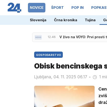
NOVICE
ŠPORT
POP IN
POPKAS
Slovenija
Črna kronika
Tujina
G
12.46
V živo na VOYO: Prvi prosti
GOSPODARSTVO
Obisk bencinskega s
Ljubljana, 04. 11. 2025 06.17
1 mi
Cene
zviš
draž