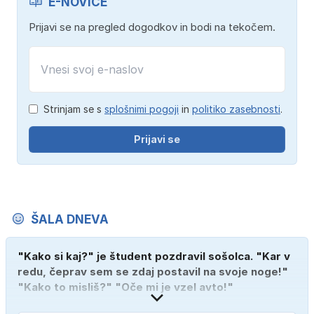
E-NOVICE
Prijavi se na pregled dogodkov in bodi na tekočem.
Strinjam se s
splošnimi pogoji
in
politiko zasebnosti
.
Prijavi se
ŠALA DNEVA
"Kako si kaj?" je študent pozdravil sošolca. "Kar v
redu, čeprav sem se zdaj postavil na svoje noge!"
"Kako to misliš?" "Oče mi je vzel avto!"