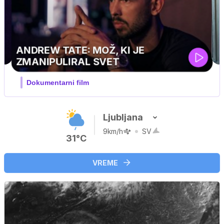
Ljubljana
9km/h
SV
31°C
VREME