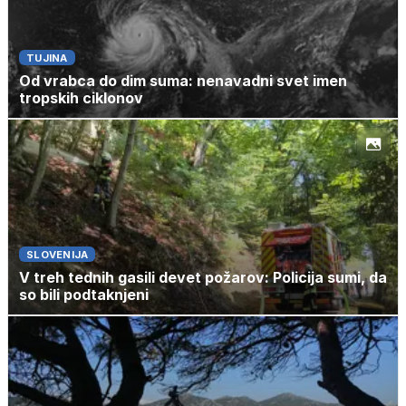
TUJINA
Od vrabca do dim suma: nenavadni svet imen
tropskih ciklonov
SLOVENIJA
V treh tednih gasili devet požarov: Policija sumi, da
so bili podtaknjeni