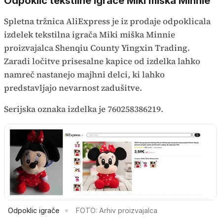
Odpoklic tekstilne igrače Miki miška Minnie
Spletna tržnica AliExpress je iz prodaje odpoklicala
izdelek tekstilna igrača Miki miška Minnie
proizvajalca Shenqiu County Yingxin Trading.
Zaradi ločitve prisesalne kapice od izdelka lahko
namreč nastanejo majhni delci, ki lahko
predstavljajo nevarnost zadušitve.
Serijska oznaka izdelka je 760258386219.
Odpoklic igrače
FOTO: Arhiv proizvajalca