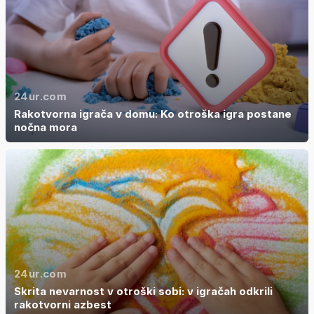
24ur.com
Rakotvorna igrača v domu: Ko otroška igra postane
nočna mora
24ur.com
Skrita nevarnost v otroški sobi: v igračah odkrili
rakotvorni azbest