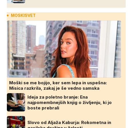
MOSKISVET
Moški se me bojijo, ker sem lepa in uspešna:
Misica razkrila, zakaj je še vedno samska
Ideja za poletno branje: Ena
najpomembnejših knjig o življenju, ki jo
boste prebrali
Slovo od Aljaža Kaburja: Rokometna in
gasilska družina v žalosti