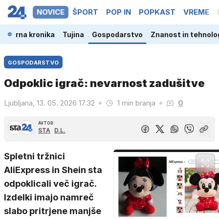
NOVICE
ŠPORT
POP IN
POPKAST
VREME
a
Črna kronika
Tujina
Gospodarstvo
Znanost in tehnolo
GOSPODARSTVO
Odpoklic igrač: nevarnost zadušitve
Ljubljana, 13. 05. 2026 17.32
1 min branja
0
AVTOR:
STA
D.L.
Spletni tržnici
AliExpress in Shein sta
odpoklicali več igrač.
Izdelki imajo namreč
slabo pritrjene manjše