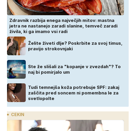
Zdravnik razbija enega največjih mitov: mastna
jetra ne nastanejo zaradi slanine, temveč zaradi
živila, ki ga imamo vsi radi
Želite živeti dlje? Poskrbite za svoj timus,
pravijo strokovnjaki
Ste že slišali za "kopanje v zvezdah"? To
naj bi pomirjalo um
Tudi temnejša koža potrebuje SPF: zakaj
zaščita pred soncem ni pomembna le za
svetlopolte
CEKIN