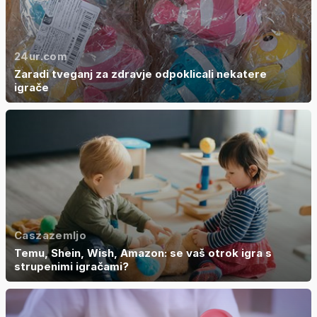
24ur.com
Zaradi tveganj za zdravje odpoklicali nekatere
igrače
Caszazemljo
Temu, Shein, Wish, Amazon: se vaš otrok igra s
strupenimi igračami?