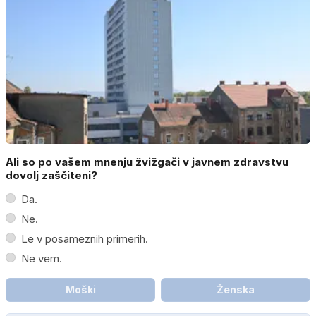
Ali so po vašem mnenju žvižgači v javnem zdravstvu
dovolj zaščiteni?
Da.
Ne.
Le v posameznih primerih.
Ne vem.
Moški
Ženska