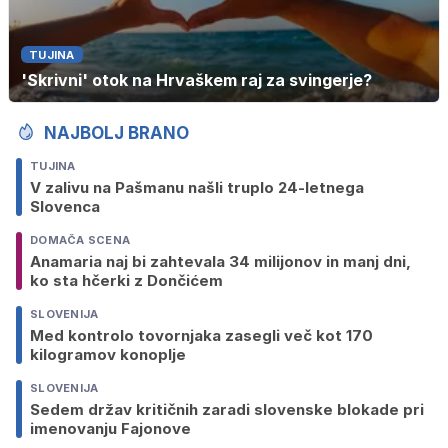
TUJINA
'Skrivni' otok na Hrvaškem raj za svingerje?
NAJBOLJ BRANO
TUJINA
V zalivu na Pašmanu našli truplo 24-letnega
Slovenca
DOMAČA SCENA
Anamaria naj bi zahtevala 34 milijonov in manj dni,
ko sta hčerki z Dončićem
SLOVENIJA
Med kontrolo tovornjaka zasegli več kot 170
kilogramov konoplje
SLOVENIJA
Sedem držav kritičnih zaradi slovenske blokade pri
imenovanju Fajonove