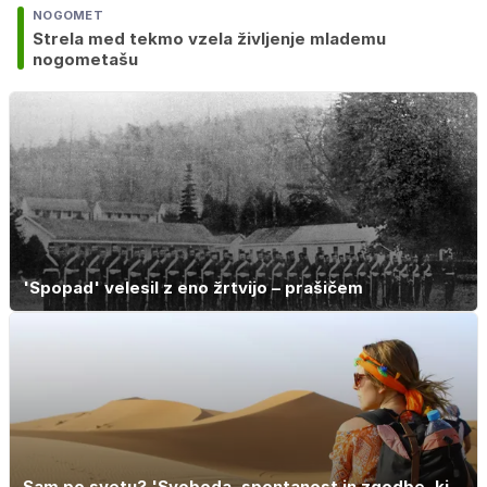
NOGOMET
Strela med tekmo vzela življenje mlademu
nogometašu
'Spopad' velesil z eno žrtvijo – prašičem
Sam po svetu? 'Svoboda, spontanost in zgodbe, ki