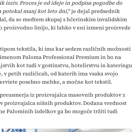
lik izziv. Proces je od ideje in podpisa pogodbe do
a potekal manj kot leto dni
," je dejal predsednik
al, da so medtem skupaj s hčerinskim invalidskim
 proizvodno linijo, ki lahko v eni izmeni proizvede
tipom tekstila, ki ima kar sedem različnih možnosti
d imenom Paloma Professional Premium in bo na
tvih kot tudi v gostinstvu, hotelirstvu in kateringu
e, v petih različicah, od katerih ima vsaka svojo
serviete posebno mehke, a močne kot tekstil.
 preusmerja iz proizvajalca masovnih produktov z
v proizvajalca nišnih produktov. Dodana vrednost
čine Palominih izdelkov ga bo mogoče tržiti tudi