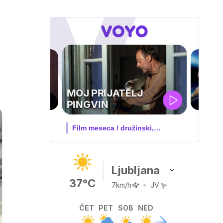
UEFA
SUPERPOKAL
V živo na VOYO: sreda ob 20.30
Ljubljana
37°C
7km/h
JV
ČET
PET
SOB
NED