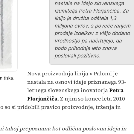
nastale na idejo slovenskega
izumitelja Petra Florjančiča. Za
linijo je družba odštela 1,3
milijona evrov, s povečevanjem
prodaje izdelkov z višjo dodano
vrednostjo pa načrtujejo, da
bodo prihodnje leto znova
poslovali pozitivno.
Nova proizvodnja linija v Palomi je
n tiska.
nastala na osnovi ideje priznanega 93-
letnega slovenskega inovatorja
Petra
Florjančiča
. Z njim so konec leta 2010
 so si pridobili pravico proizvodnje, trženja in
ani takoj prepoznana kot odlična poslovna ideja in