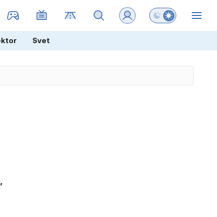
Preklopi barvni na
ZIN
ektor
Svet
,