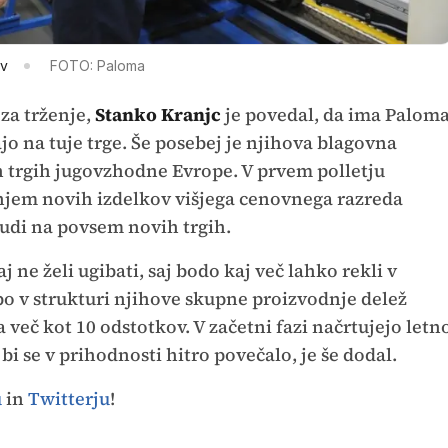
ov
FOTO: Paloma
za trženje,
Stanko Kranjc
je povedal, da ima Palom
o na tuje trge. Še posebej je njihova blagovna
trgih jugovzhodne Evrope. V prvem polletju
njem novih izdelkov višjega cenovnega razreda
 tudi na povsem novih trgih.
j ne želi ugibati, saj bodo kaj več lahko rekli v
bo v strukturi njihove skupne proizvodnje delež
 več kot 10 odstotkov. V začetni fazi načrtujejo letn
bi se v prihodnosti hitro povečalo, je še dodal.
u
in
Twitterju
!