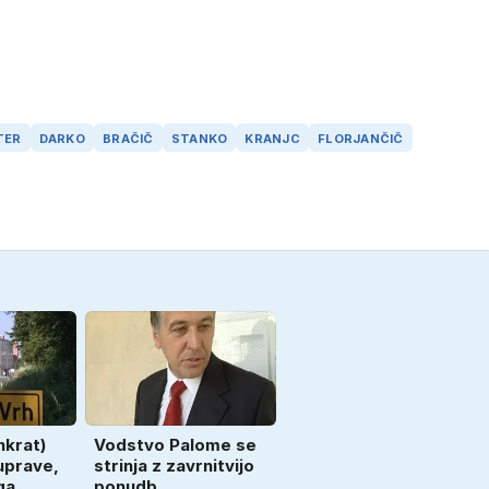
TER
DARKO
BRAČIČ
STANKO
KRANJC
FLORJANČIČ
nkrat)
Vodstvo Palome se
uprave,
strinja z zavrnitvijo
ga
ponudb