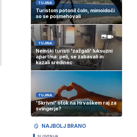
TUJINA
Turistom potonil čoln, mimoidoči
so se posmehovali
TUJINA
Nemški turisti 'zažgali' luksuzni
apartma: peli, se zabavali in
kazali sredinec
TUJINA
'Skrivni' otok na Hrvaškem raj za
svingerje?
NAJBOLJ BRANO
SLOVENIJA