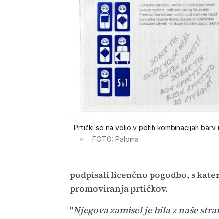
Prtički so na voljo v petih kombinacijah barv i
FOTO: Paloma
podpisali licenčno pogodbo, s katero
promoviranja prtičkov.
"
Njegova zamisel je bila z naše str