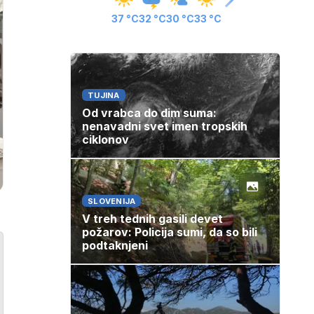
37 °C
32 °C
30 °C
33 °C
TUJINA
Od vrabca do dim suma:
nenavadni svet imen tropskih
ciklonov
SLOVENIJA
V treh tednih gasili devet
požarov: Policija sumi, da so bili
podtaknjeni