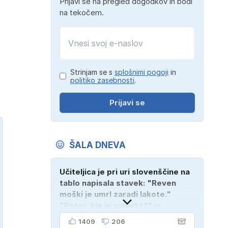
Prijavi se na pregled dogodkov in bodi
na tekočem.
Strinjam se s
splošnimi pogoji
in
politiko zasebnosti
.
Prijavi se
ŠALA DNEVA
Učiteljica je pri uri slovenščine na
tablo napisala stavek: "Reven
moški je umrl zaradi lakote."
"Peter, kje je subjekt?" je
vprašala. "Verjetno na
1409
206
pokopališču!"