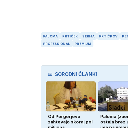
PALOMA
PRTIČEK
SERIJA
PRTIČKOV
PE
PROFESSIONAL
PREMIUM
SORODNI ČLANKI
Od Pergerjeve
Paloma (zae
zahtevajo skoraj pol
ostaja brez 
milijona
ima pa nove