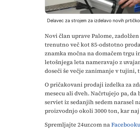
Delavec za strojem za izdelavo novih prtičk
Novi član uprave Palome, zadolžen 
trenutno več kot 85-odstotno prodaj
znamka močna na domačem trgu in 
letošnjega leta nameravajo z uvaja
doseči še večje zanimanje v tujini,
O pričakovani prodaji izdelka za zda
mesecu ali dveh. Načrtujejo pa, da 
serviet iz sedanjih sedem narasel na
proizvodnjo okoli 3000 ton, kar naj 
Spremljajte 24ur.com na
Facebook