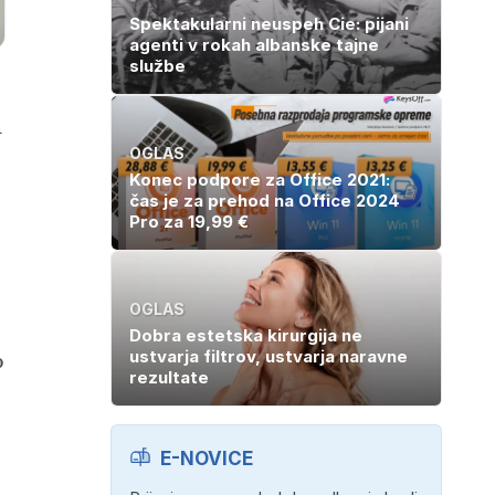
Spektakularni neuspeh Cie: pijani
agenti v rokah albanske tajne
službe
a
OGLAS
Konec podpore za Office 2021:
čas je za prehod na Office 2024
Pro za 19,99 €
OGLAS
Dobra estetska kirurgija ne
ustvarja filtrov, ustvarja naravne
o
rezultate
E-NOVICE