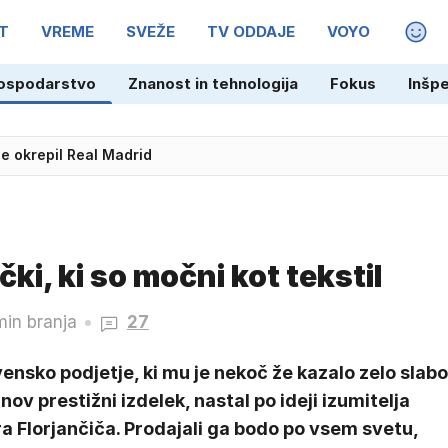
T
VREME
SVEŽE
TV ODDAJE
VOYO
MAGA
len, na katerega se preloži vsa krivda'
ospodarstvo
Znanost in tehnologija
Fokus
Inšp
e okrepil Real Madrid
ki, ki so močni kot tekstil
min branja
27
ensko podjetje, ki mu je nekoč že kazalo zelo slabo
nov prestižni izdelek, nastal po ideji izumitelja
a Florjančiča. Prodajali ga bodo po vsem svetu,