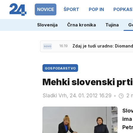
NOVICE
ŠPORT
POP IN
POPKAS
16.25
'Voznik ne sme biti zadnji č
Slovenija
Črna kronika
Tujina
G
16.19
Zdaj je tudi uradno: Diomand
GOSPODARSTVO
Mehki slovenski prtič
Sladki Vrh, 24. 01. 2012 16.29
2 
Slov
ima 
Petr