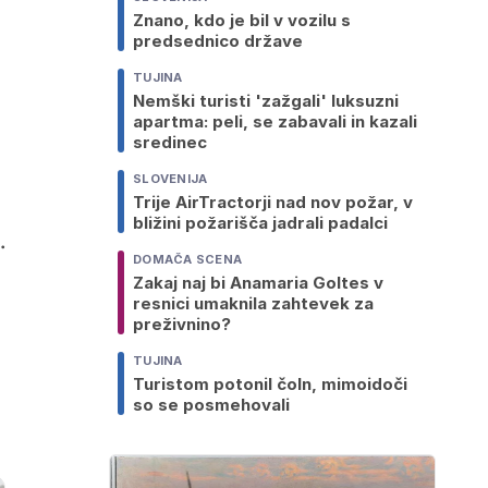
Znano, kdo je bil v vozilu s
predsednico države
TUJINA
Nemški turisti 'zažgali' luksuzni
apartma: peli, se zabavali in kazali
sredinec
SLOVENIJA
Trije AirTractorji nad nov požar, v
bližini požarišča jadrali padalci
.
DOMAČA SCENA
Zakaj naj bi Anamaria Goltes v
resnici umaknila zahtevek za
preživnino?
TUJINA
Turistom potonil čoln, mimoidoči
so se posmehovali