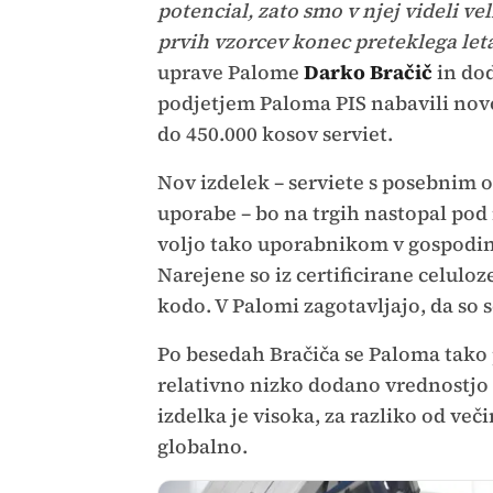
potencial, zato smo v njej videli ve
prvih vzorcev konec preteklega let
uprave Palome
Darko Bračič
in dod
podjetjem Paloma PIS nabavili novo
do 450.000 kosov serviet.
Nov izdelek – serviete s posebnim o
uporabe – bo na trgih nastopal po
voljo tako uporabnikom v gospodinjs
Narejene so iz certificirane celuloz
kodo. V Palomi zagotavljajo, da so 
Po besedah Bračiča se Paloma tako
relativno nizko dodano vrednostjo 
izdelka je visoka, za razliko od ve
globalno.