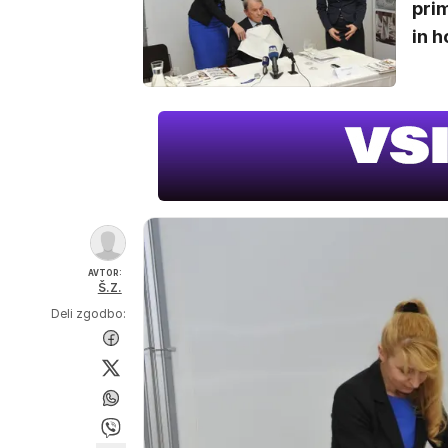
prim
in h
AVTOR:
Š.Z.
Deli zgodbo: