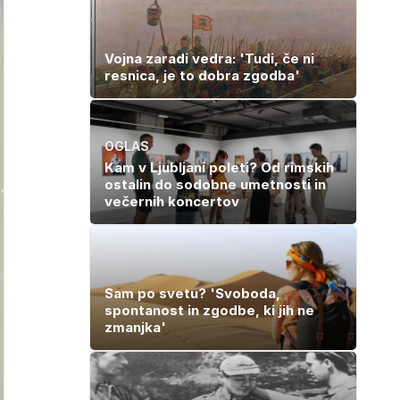
Vojna zaradi vedra: 'Tudi, če ni
resnica, je to dobra zgodba'
OGLAS
Kam v Ljubljani poleti? Od rimskih
ostalin do sodobne umetnosti in
večernih koncertov
Sam po svetu? 'Svoboda,
spontanost in zgodbe, ki jih ne
zmanjka'