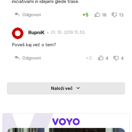
iniciativami in idejami glede trase.
Odgovori
+5
18
13
RupniK
01. 10. 2019 15.55
Poveš kaj več o tem?
Odgovori
+0
4
4
Naloži več