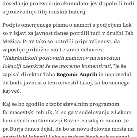
dosedanjo proizvodnjo akumulatorjev dopolnili tudi
s proizvodnjo litij-ionskih baterij.
Podpis omenjenega pisma o nameri s podjetjem Lek
so v izjavi za javnost danes potrdili tudi v družbi Tab
Mežica. Prav tako so potrdili pripravljenost, da
zaposlijo približno sto Lekovih delavcev.
"Kakršnihkoli poslovnih namenov na navedeni
lokaciji zaenkrat še ne moremo komentirati,"
je še
zapisal direktor Taba
Bogomir Auprih
in napovedal,
da bodo javnost o tem obvestil takoj, ko bo znanega
kaj več.
Kaj se bo zgodilo z izobraževalnim programom
farmacevtski tehnik, ki so ga v sodelovanju z Lekom
lani uvedli na Gimnaziji Ravne, za zdaj ni znano. Je
pa Burja danes dejal, da bo za nova delovna mesta na
prevaljski lokaciji Leka potreben širok nabor znanj,