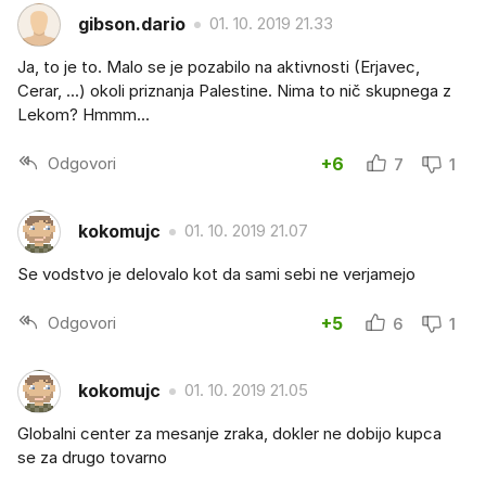
gibson.dario
01. 10. 2019 21.33
Ja, to je to. Malo se je pozabilo na aktivnosti (Erjavec,
Cerar, ...) okoli priznanja Palestine. Nima to nič skupnega z
Lekom? Hmmm...
Odgovori
+6
7
1
kokomujc
01. 10. 2019 21.07
Se vodstvo je delovalo kot da sami sebi ne verjamejo
Odgovori
+5
6
1
kokomujc
01. 10. 2019 21.05
Globalni center za mesanje zraka, dokler ne dobijo kupca
se za drugo tovarno