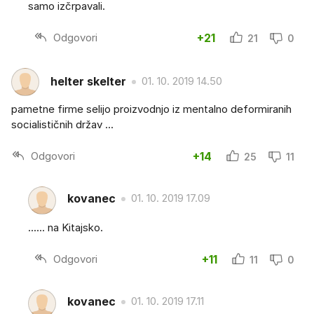
samo izčrpavali.
Odgovori
+21
21
0
helter skelter
01. 10. 2019 14.50
pametne firme selijo proizvodnjo iz mentalno deformiranih
socialističnih držav ...
Odgovori
+14
25
11
kovanec
01. 10. 2019 17.09
...... na Kitajsko.
Odgovori
+11
11
0
kovanec
01. 10. 2019 17.11