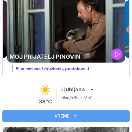
IQ 160
Nova hrvaška serija
Ljubljana
9km/h
V
38°C
VREME