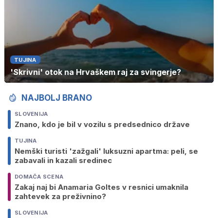
TUJINA
'Skrivni' otok na Hrvaškem raj za svingerje?
NAJBOLJ BRANO
SLOVENIJA
Znano, kdo je bil v vozilu s predsednico države
TUJINA
Nemški turisti 'zažgali' luksuzni apartma: peli, se
zabavali in kazali sredinec
DOMAČA SCENA
Zakaj naj bi Anamaria Goltes v resnici umaknila
zahtevek za preživnino?
SLOVENIJA