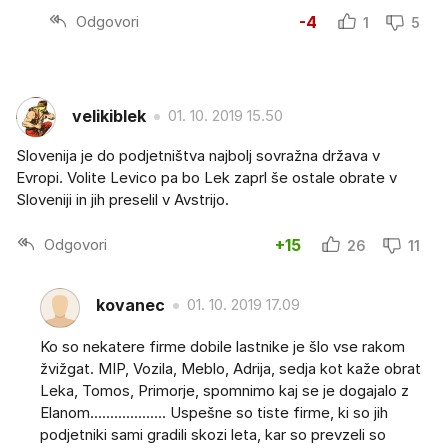
Odgovori
-4
1
5
velikiblek
01. 10. 2019 15.50
Slovenija je do podjetništva najbolj sovražna država v
Evropi. Volite Levico pa bo Lek zaprl še ostale obrate v
Sloveniji in jih preselil v Avstrijo.
Odgovori
+15
26
11
kovanec
01. 10. 2019 17.09
Ko so nekatere firme dobile lastnike je šlo vse rakom
žvižgat. MIP, Vozila, Meblo, Adrija, sedja kot kaže obrat
Leka, Tomos, Primorje, spomnimo kaj se je dogajalo z
Elanom................... Uspešne so tiste firme, ki so jih
podjetniki sami gradili skozi leta, kar so prevzeli so