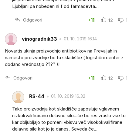
Ljubljani pa nobeden ni f od farmacevta...
Odgovori
+11
12
1
vinogradnik33
01. 10. 2019 16.14
Novartis ukinja proizvodnjo antibiotikov na Prevaljah in
namesto proizvodnje bo tu skladišče ( logistični center z
dodano vrednostjo ???? )!
Odgovori
+11
12
1
RS-44
01. 10. 2019 16.32
Tako proizvodnja kot skladišče zaposluje vglavnem
nizkokvalificirano delavno silo...če bo res zraslo vse to
kar obljubljajo to pomeni vbisvu več visokokvalifirane
delavne sile kot jo je danes. Seveda če...