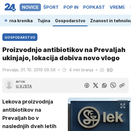
NOVICE
ŠPORT
POP IN
POPKAST
VREME
a
Črna kronika
Tujina
Gospodarstvo
Znanost in tehnolo
GOSPODARSTVO
Proizvodnjo antibiotikov na Prevaljah
ukinjajo, lokacija dobiva novo vlogo
Prevalje, 01. 10. 2019 09.58
4 min branja
60
AVTOR:
U.V./STA
Lekova proizvodnja
antibiotikov na
Prevaljah bo v
naslednjih dveh letih