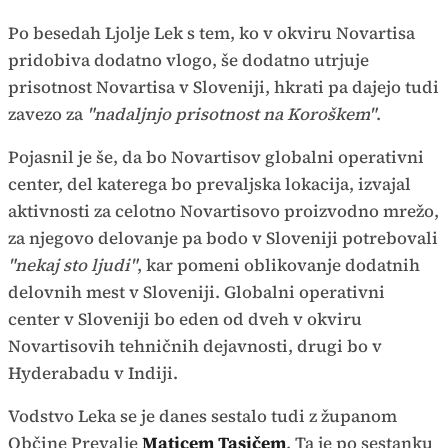
Po besedah Ljolje Lek s tem, ko v okviru Novartisa
pridobiva dodatno vlogo, še dodatno utrjuje
prisotnost Novartisa v Sloveniji, hkrati pa dajejo tudi
zavezo za
"nadaljnjo prisotnost na Koroškem"
.
Pojasnil je še, da bo Novartisov globalni operativni
center, del katerega bo prevaljska lokacija, izvajal
aktivnosti za celotno Novartisovo proizvodno mrežo,
za njegovo delovanje pa bodo v Sloveniji potrebovali
"nekaj sto ljudi"
, kar pomeni oblikovanje dodatnih
delovnih mest v Sloveniji. Globalni operativni
center v Sloveniji bo eden od dveh v okviru
Novartisovih tehničnih dejavnosti, drugi bo v
Hyderabadu v Indiji.
Vodstvo Leka se je danes sestalo tudi z županom
Občine Prevalje
Maticem Tasičem
. Ta je po sestanku