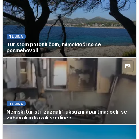
TUJINA
Turistom potonil čoln, mimoidoči so se
posmehovali
TUJINA
Nemški turisti 'zažgali' luksuzni apartma: peli, se
zabavali in kazali sredinec