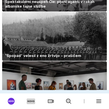
Spektakularni neuspeh Cie: pijani agenti v rokah
albanske tajne službe
'Spopad' velesil z eno žrtvijo – prašičem
OGLAS
Kam v Ljubljani poleti? Od rimskih ostalin do
sodobne umetnosti in večernih koncertov