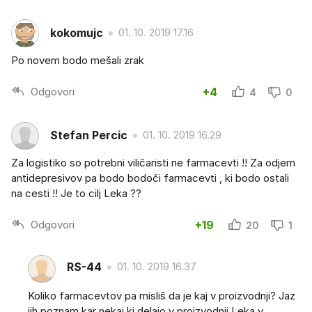
kokomujc
01. 10. 2019 17.16
Po novem bodo mešali zrak
Odgovori
+4
4
0
Stefan Percic
01. 10. 2019 16.29
Za logistiko so potrebni viličaristi ne farmacevti !! Za odjem
antidepresivov pa bodo bodoči farmacevti , ki bodo ostali
na cesti !! Je to cilj Leka ??
Odgovori
+19
20
1
RS-44
01. 10. 2019 16.37
Koliko farmacevtov pa misliš da je kaj v proizvodnji? Jaz
jih poznam kar nekaj ki delajo v proizvodnji Leka v