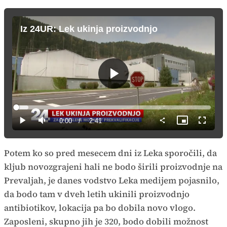
Iz 24UR: Lek ukinja proizvodnjo
Predvajaj
Loaded
:
6.13%
Current
0:00
/
Duration
2:41
Predvajaj
Tiho
Slika
Celozas
v
način
sliki
Time
Potem ko so pred mesecem dni iz Leka sporočili, da
kljub novozgrajeni hali ne bodo širili proizvodnje na
Prevaljah, je danes vodstvo Leka medijem pojasnilo,
da bodo tam v dveh letih ukinili proizvodnjo
antibiotikov, lokacija pa bo dobila novo vlogo.
Zaposleni, skupno jih je 320, bodo dobili možnost