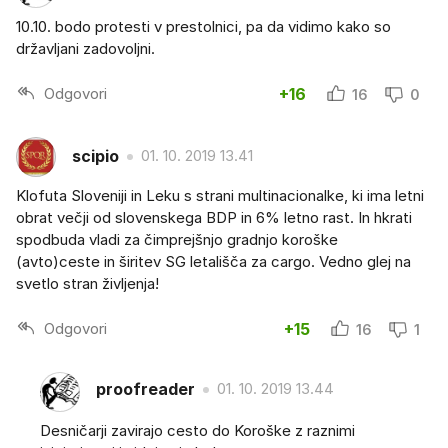
10.10. bodo protesti v prestolnici, pa da vidimo kako so
državljani zadovoljni.
Odgovori
+16
16
0
scipio
01. 10. 2019 13.41
Klofuta Sloveniji in Leku s strani multinacionalke, ki ima letni
obrat večji od slovenskega BDP in 6% letno rast. In hkrati
spodbuda vladi za čimprejšnjo gradnjo koroške
(avto)ceste in širitev SG letališča za cargo. Vedno glej na
svetlo stran življenja!
Odgovori
+15
16
1
proofreader
01. 10. 2019 13.44
Desničarji zavirajo cesto do Koroške z raznimi