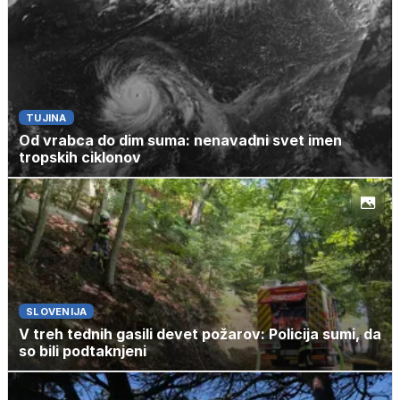
TUJINA
Od vrabca do dim suma: nenavadni svet imen
tropskih ciklonov
SLOVENIJA
V treh tednih gasili devet požarov: Policija sumi, da
so bili podtaknjeni