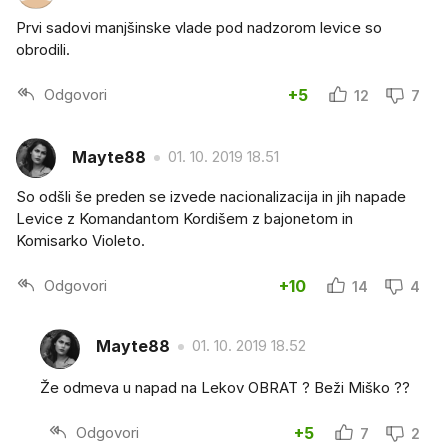
Prvi sadovi manjšinske vlade pod nadzorom levice so
obrodili.
Odgovori
+5
12
7
Mayte88
01. 10. 2019 18.51
So odšli še preden se izvede nacionalizacija in jih napade
Levice z Komandantom Kordišem z bajonetom in
Komisarko Violeto.
Odgovori
+10
14
4
Mayte88
01. 10. 2019 18.52
Že odmeva u napad na Lekov OBRAT ? Beži Miško ??
Odgovori
+5
7
2