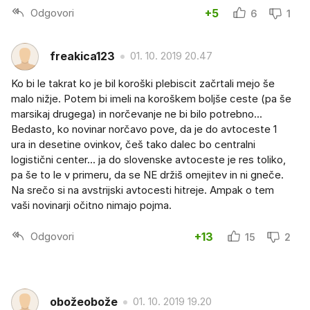
Odgovori
+5
6
1
freakica123
01. 10. 2019 20.47
Ko bi le takrat ko je bil koroški plebiscit začrtali mejo še
malo nižje. Potem bi imeli na koroškem boljše ceste (pa še
marsikaj drugega) in norčevanje ne bi bilo potrebno...
Bedasto, ko novinar norčavo pove, da je do avtoceste 1
ura in desetine ovinkov, češ tako dalec bo centralni
logistični center... ja do slovenske avtoceste je res toliko,
pa še to le v primeru, da se NE držiš omejitev in ni gneče.
Na srečo si na avstrijski avtocesti hitreje. Ampak o tem
vaši novinarji očitno nimajo pojma.
Odgovori
+13
15
2
obožeobože
01. 10. 2019 19.20