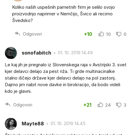
Koliko naših uspešnih pametnih firm je selilo svojo
proizvodnjo naprimer v Nemčijo, Švico ali recimo
Švedsko?
Odgovori
+10
10
0
sonofabitch
01. 10. 2019 14.49
Le kaj jih je pregnalo iz Slovenskega raja v Avstrijski 3. svet
kjer delavci delajo za pest riža. Ti grde multinacinalke
stalno iščejo države kjer delavci delajo na pol zastonj.
Dajmo jim nabit nove davke in birokracijo, da bodo videli
kdo je glavni.
Odgovori
+21
24
3
Mayte88
01. 10. 2019 14.45