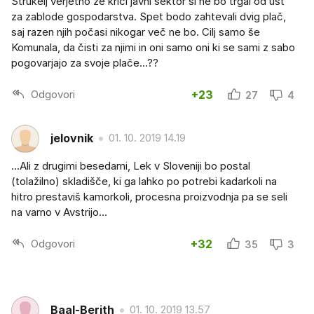
Štrukelj verjetno že kriči javni sektor si ne bo trgal od ust
za zablode gospodarstva. Spet bodo zahtevali dvig plač,
saj razen njih počasi nikogar več ne bo. Cilj samo še
Komunala, da čisti za njimi in oni samo oni ki se sami z sabo
pogovarjajo za svoje plače...??
Odgovori
+23
27
4
jelovnik
01. 10. 2019 14.19
...Ali z drugimi besedami, Lek v Sloveniji bo postal
(tolažilno) skladišče, ki ga lahko po potrebi kadarkoli na
hitro prestaviš kamorkoli, procesna proizvodnja pa se seli
na varno v Avstrijo...
Odgovori
+32
35
3
Baal-Berith
01. 10. 2019 13.57