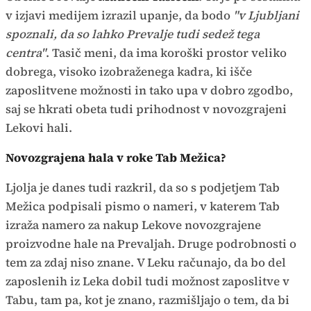
v izjavi medijem izrazil upanje, da bodo
"v Ljubljani
spoznali, da so lahko Prevalje tudi sedež tega
centra"
. Tasič meni, da ima koroški prostor veliko
dobrega, visoko izobraženega kadra, ki išče
zaposlitvene možnosti in tako upa v dobro zgodbo,
saj se hkrati obeta tudi prihodnost v novozgrajeni
Lekovi hali.
Novozgrajena hala v roke Tab Mežica?
Ljolja je danes tudi razkril, da so s podjetjem Tab
Mežica podpisali pismo o nameri, v katerem Tab
izraža namero za nakup Lekove novozgrajene
proizvodne hale na Prevaljah. Druge podrobnosti o
tem za zdaj niso znane. V Leku računajo, da bo del
zaposlenih iz Leka dobil tudi možnost zaposlitve v
Tabu, tam pa, kot je znano, razmišljajo o tem, da bi