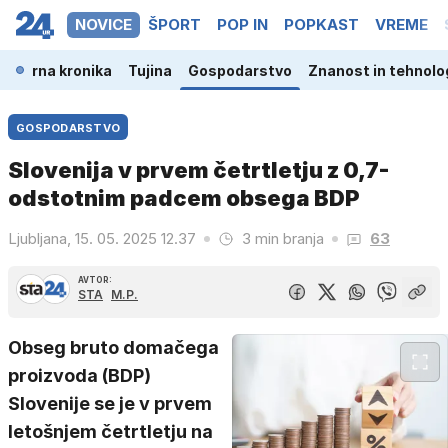
NOVICE
ŠPORT
POP IN
POPKAST
VREME
a
Črna kronika
Tujina
Gospodarstvo
Znanost in tehnolo
GOSPODARSTVO
Slovenija v prvem četrtletju z 0,7-
odstotnim padcem obsega BDP
Ljubljana, 15. 05. 2025 12.37
3 min branja
63
AVTOR:
STA
M.P.
Obseg bruto domačega
proizvoda (BDP)
Slovenije se je v prvem
letošnjem četrtletju na