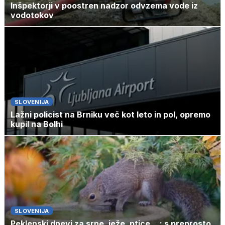
Inšpektorji v poostren nadzor odvzema vode iz
vodotokov
SLOVENIJA
Lažni policist na Brniku več kot leto in pol, opremo
kupil na Bolhi
SLOVENIJA
Peklenski dnevi za srne, ježe, ptice ...: s preprosto