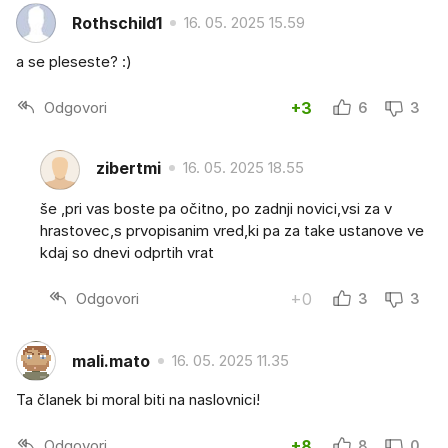
Rothschild1
16. 05. 2025 15.59
a se pleseste? :)
Odgovori
+3
6
3
zibertmi
16. 05. 2025 18.55
še ,pri vas boste pa očitno, po zadnji novici,vsi za v
hrastovec,s prvopisanim vred,ki pa za take ustanove ve
kdaj so dnevi odprtih vrat
Odgovori
+0
3
3
mali.mato
16. 05. 2025 11.35
Ta članek bi moral biti na naslovnici!
Odgovori
+8
8
0