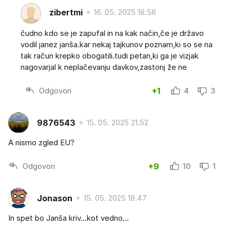
zibertmi
16. 05. 2025 18.56
čudno kdo se je zapufal in na kak način,če je državo
vodil janez janša.kar nekaj tajkunov poznam,ki so se na
tak račun krepko obogatili.tudi petan,ki ga je vizjak
nagovarjal k neplačevanju davkov,zastonj že ne
Odgovori
+1
4
3
9876543
15. 05. 2025 21.52
A nismo zgled EU?
Odgovori
+9
10
1
Jonason
15. 05. 2025 18.47
In spet bo Janša kriv...kot vedno...