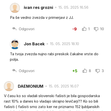
ivan res grozni
15. 05. 2025 16.56
Pa še vedno zvezda v primerjavi z JJ.
Odgovori
-9
1
10
Jon Bacek
15. 05. 2025 18.10
Ta tvoja zvezda nujno rabi preskok čakalne vrste do
polja.
Odgovori
+5
8
3
DAEMONIUM
15. 05. 2025 16.07
V času ko so vladali slovenski fašisti je bila gospodarska
rast 10% a danes ko vladajo skrajno levičarji?? Ko so bili
fašisti ( fašisti smo zato ker ne priznamo 152 ljubljanskih