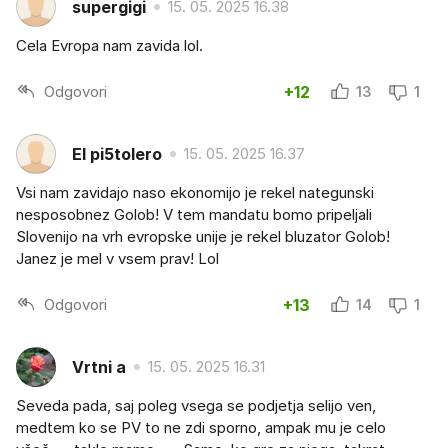
supergigi
15. 05. 2025 16.38
Cela Evropa nam zavida lol.
Odgovori
+12
13
1
El pi5tolero
15. 05. 2025 16.37
Vsi nam zavidajo naso ekonomijo je rekel nategunski
nesposobnez Golob! V tem mandatu bomo pripeljali
Slovenijo na vrh evropske unije je rekel bluzator Golob!
Janez je mel v vsem prav! Lol
Odgovori
+13
14
1
Vrtni a
15. 05. 2025 16.31
Seveda pada, saj poleg vsega se podjetja selijo ven,
medtem ko se PV to ne zdi sporno, ampak mu je celo