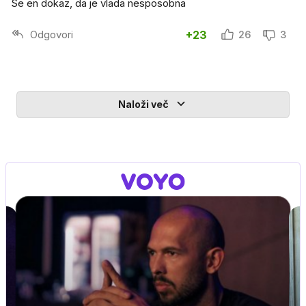
Še en dokaz, da je vlada nesposobna
Odgovori
+23
26
3
Naloži več