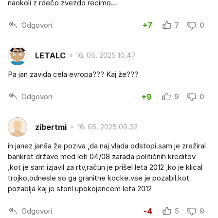
naokoli z rdečo zvezdo recimo...
Odgovori
+7
7
0
LETALC
16. 05. 2025 10.47
Pa jan zavida cela evropa??? Kaj že???
Odgovori
+9
9
0
zibertmi
16. 05. 2025 09.32
in janez janša že poziva ,da naj vlada odstopi.sam je zrežiral
bankrot države med leti 04/08 zarada političnih kreditov
,kot je sam izjavil za rtv,račun je prišel leta 2012 ,ko je klical
trojko,odnesle so ga granitne kocke.vse je pozabil.kot
pozablja kaj je storil upokojencem leta 2012
Odgovori
-4
5
9