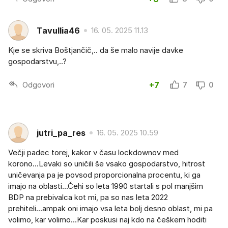
Tavullia46
16. 05. 2025 11.13
Kje se skriva Boštjančič,.. da še malo navije davke
gospodarstvu,..?
Odgovori
+7
7
0
jutri_pa_res
16. 05. 2025 10.59
Večji padec torej, kakor v času lockdownov med
korono...Levaki so uničili še vsako gospodarstvo, hitrost
uničevanja pa je povsod proporcionalna procentu, ki ga
imajo na oblasti...Čehi so leta 1990 startali s pol manjšim
BDP na prebivalca kot mi, pa so nas leta 2022
prehiteli...ampak oni imajo vsa leta bolj desno oblast, mi pa
volimo, kar volimo...Kar poskusi naj kdo na češkem hoditi