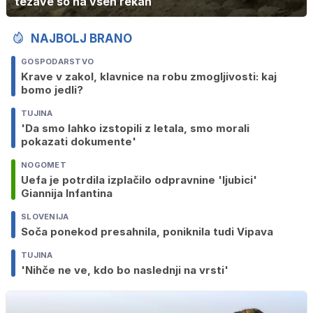
težave so na vseh rekah
NAJBOLJ BRANO
GOSPODARSTVO
Krave v zakol, klavnice na robu zmogljivosti: kaj
bomo jedli?
TUJINA
'Da smo lahko izstopili z letala, smo morali
pokazati dokumente'
NOGOMET
Uefa je potrdila izplačilo odpravnine 'ljubici'
Giannija Infantina
SLOVENIJA
Soča ponekod presahnila, poniknila tudi Vipava
TUJINA
'Nihče ne ve, kdo bo naslednji na vrsti'