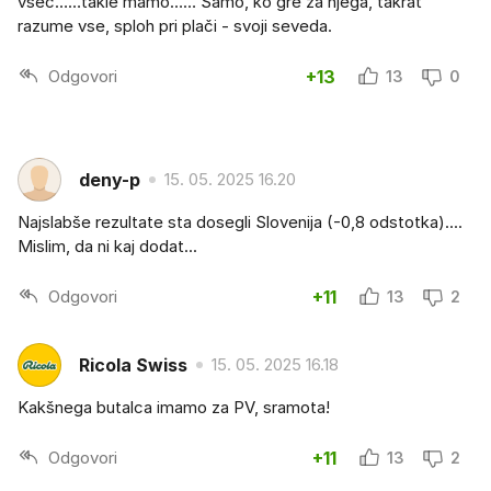
všeč……takle mamo…… Samo, ko gre za njega, takrat
razume vse, sploh pri plači - svoji seveda.
Odgovori
+13
13
0
deny-p
15. 05. 2025 16.20
Najslabše rezultate sta dosegli Slovenija (-0,8 odstotka)....
Mislim, da ni kaj dodat...
Odgovori
+11
13
2
Ricola Swiss
15. 05. 2025 16.18
Kakšnega butalca imamo za PV, sramota!
Odgovori
+11
13
2