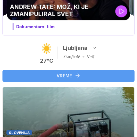
MOJ PRIJATELJ PINGVIN
Film meseca / družinski, pustolovski
Ljubljana
7km/h
V
27°C
VREME
SLOVENIJA