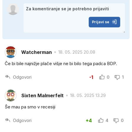
Prijavi se
Watcherman
18. 05. 2025 20.08
Če bi bile najnižje plače višje ne bi bilo tega padca BDP.
Odgovori
-1
0
1
Sixten Malmerfelt
18. 05. 2025 13.29
Še mau pa smo v recesiji
Odgovori
+4
4
0