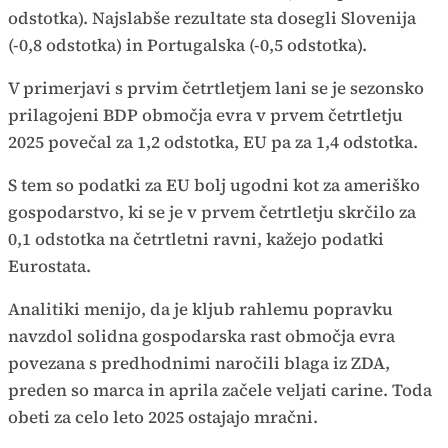
odstotka). Najslabše rezultate sta dosegli Slovenija
(-0,8 odstotka) in Portugalska (-0,5 odstotka).
V primerjavi s prvim četrtletjem lani se je sezonsko
prilagojeni BDP območja evra v prvem četrtletju
2025 povečal za 1,2 odstotka, EU pa za 1,4 odstotka.
S tem so podatki za EU bolj ugodni kot za ameriško
gospodarstvo, ki se je v prvem četrtletju skrčilo za
0,1 odstotka na četrtletni ravni, kažejo podatki
Eurostata.
Analitiki menijo, da je kljub rahlemu popravku
navzdol solidna gospodarska rast območja evra
povezana s predhodnimi naročili blaga iz ZDA,
preden so marca in aprila začele veljati carine. Toda
obeti za celo leto 2025 ostajajo mračni.