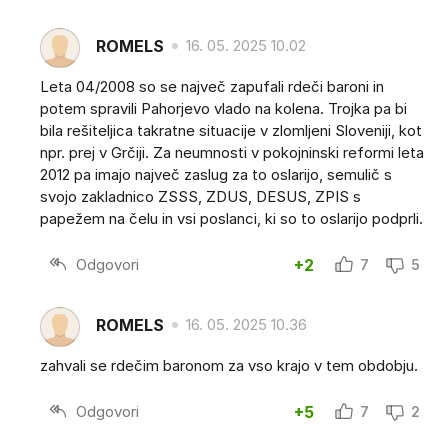
ROMELS
16. 05. 2025 10.02
Leta 04/2008 so se največ zapufali rdeči baroni in
potem spravili Pahorjevo vlado na kolena. Trojka pa bi
bila rešiteljica takratne situacije v zlomljeni Sloveniji, kot
npr. prej v Grčiji. Za neumnosti v pokojninski reformi leta
2012 pa imajo največ zaslug za to oslarijo, semulič s
svojo zakladnico ZSSS, ZDUS, DESUS, ZPIS s
papežem na čelu in vsi poslanci, ki so to oslarijo podprli.
Odgovori
+2
7
5
ROMELS
16. 05. 2025 10.36
zahvali se rdečim baronom za vso krajo v tem obdobju.
Odgovori
+5
7
2