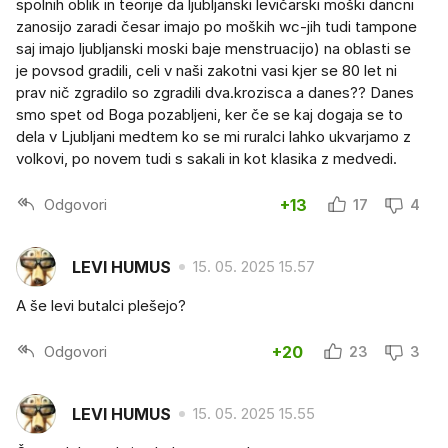
spolnih oblik in teorije da ljubljanski levičarski moški dancni
zanosijo zaradi česar imajo po moških wc-jih tudi tampone
saj imajo ljubljanski moski baje menstruacijo) na oblasti se
je povsod gradili, celi v naši zakotni vasi kjer se 80 let ni
prav nič zgradilo so zgradili dva.krozisca a danes?? Danes
smo spet od Boga pozabljeni, ker če se kaj dogaja se to
dela v Ljubljani medtem ko se mi ruralci lahko ukvarjamo z
volkovi, po novem tudi s sakali in kot klasika z medvedi.
Odgovori
+13
17
4
LEVI HUMUS
15. 05. 2025 15.57
A še levi butalci plešejo?
Odgovori
+20
23
3
LEVI HUMUS
15. 05. 2025 15.55