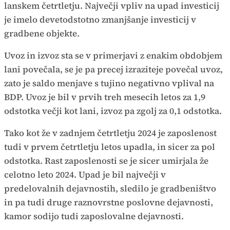
lanskem četrtletju. Največji vpliv na upad investicij
je imelo devetodstotno zmanjšanje investicij v
gradbene objekte.
Uvoz in izvoz sta se v primerjavi z enakim obdobjem
lani povečala, se je pa precej izraziteje povečal uvoz,
zato je saldo menjave s tujino negativno vplival na
BDP. Uvoz je bil v prvih treh mesecih letos za 1,9
odstotka večji kot lani, izvoz pa zgolj za 0,1 odstotka.
Tako kot že v zadnjem četrtletju 2024 je zaposlenost
tudi v prvem četrtletju letos upadla, in sicer za pol
odstotka. Rast zaposlenosti se je sicer umirjala že
celotno leto 2024. Upad je bil največji v
predelovalnih dejavnostih, sledilo je gradbeništvo
in pa tudi druge raznovrstne poslovne dejavnosti,
kamor sodijo tudi zaposlovalne dejavnosti.