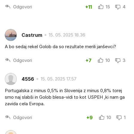
Odgovori
+11
15
4
Castrum
15. 05. 2025 18.36
A bo sedaj rekel Golob da so rezultate merili janševci?
Odgovori
+7
10
3
4556
15. 05. 2025 17.57
Portugalska z minus 0,5% in Slovenija z minus 0,8% torej
smo naj slabši in Golob blesa-vidi to kot USPEH ,ki nam ga
zavida cela Evropa.
Odgovori
+9
10
1