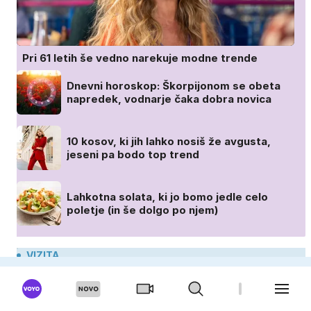
Pri 61 letih še vedno narekuje modne trende
Dnevni horoskop: Škorpijonom se obeta
napredek, vodnarje čaka dobra novica
10 kosov, ki jih lahko nosiš že avgusta,
jeseni pa bodo top trend
Lahkotna solata, ki jo bomo jedle celo
poletje (in še dolgo po njem)
VIZITA