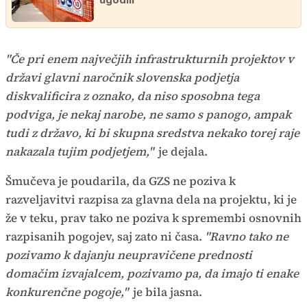
"Če pri enem največjih infrastrukturnih projektov v
državi glavni naročnik slovenska podjetja
diskvalificira z oznako, da niso sposobna tega
podviga, je nekaj narobe, ne samo s panogo, ampak
tudi z državo, ki bi skupna sredstva nekako torej raje
nakazala tujim podjetjem,"
je dejala.
Šmučeva je poudarila, da GZS ne poziva k
razveljavitvi razpisa za glavna dela na projektu, ki je
že v teku, prav tako ne poziva k spremembi osnovnih
razpisanih pogojev, saj zato ni časa.
"Ravno tako ne
pozivamo k dajanju neupravičene prednosti
domačim izvajalcem, pozivamo pa, da imajo ti enake
konkurenčne pogoje,"
je bila jasna.