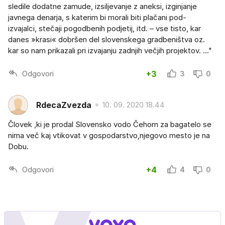
sledile dodatne zamude, izsiljevanje z aneksi, izginjanje
javnega denarja, s katerim bi morali biti plačani pod-
izvajalci, stečaji pogodbenih podjetij, itd. – vse tisto, kar
danes »krasi« dobršen del slovenskega gradbeništva oz.
kar so nam prikazali pri izvajanju zadnjih večjih projektov. ..."
Odgovori
+3
3
0
RdecaZvezda
10. 09. 2020 18.44
Človek ,ki je prodal Slovensko vodo Čehom za bagatelo se
nima več kaj vtikovat v gospodarstvo,njegovo mesto je na
Dobu.
Odgovori
+4
4
0