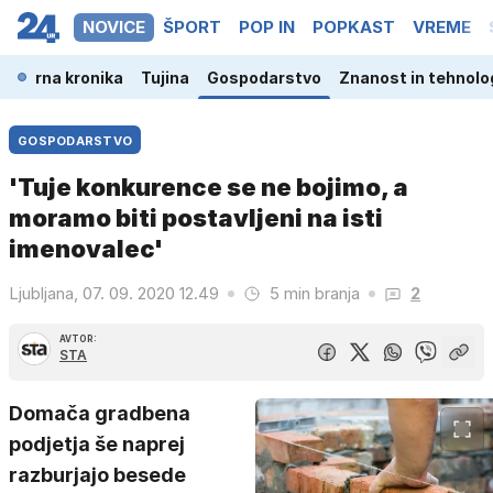
NOVICE
ŠPORT
POP IN
POPKAST
VREME
a
Črna kronika
Tujina
Gospodarstvo
Znanost in tehnolo
GOSPODARSTVO
'Tuje konkurence se ne bojimo, a
moramo biti postavljeni na isti
imenovalec'
Ljubljana, 07. 09. 2020 12.49
5 min branja
2
AVTOR:
STA
Domača gradbena
podjetja še naprej
razburjajo besede