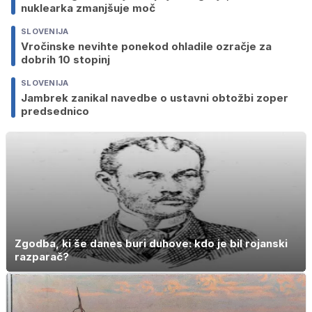
nuklearka zmanjšuje moč
SLOVENIJA
Vročinske nevihte ponekod ohladile ozračje za
dobrih 10 stopinj
SLOVENIJA
Jambrek zanikal navedbe o ustavni obtožbi zoper
predsednico
Zgodba, ki še danes buri duhove: kdo je bil rojanski
razparač?