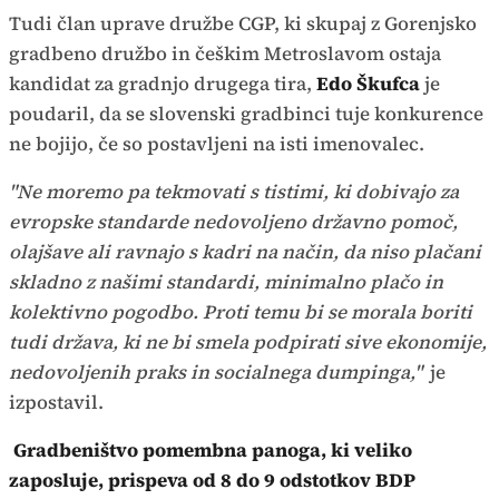
Tudi član uprave družbe CGP, ki skupaj z Gorenjsko
gradbeno družbo in češkim Metroslavom ostaja
kandidat za gradnjo drugega tira,
Edo Škufca
je
poudaril, da se slovenski gradbinci tuje konkurence
ne bojijo, če so postavljeni na isti imenovalec.
"Ne moremo pa tekmovati s tistimi, ki dobivajo za
evropske standarde nedovoljeno državno pomoč,
olajšave ali ravnajo s kadri na način, da niso plačani
skladno z našimi standardi, minimalno plačo in
kolektivno pogodbo. Proti temu bi se morala boriti
tudi država, ki ne bi smela podpirati sive ekonomije,
nedovoljenih praks in socialnega dumpinga,"
je
izpostavil.
Gradbeništvo pomembna panoga, ki veliko
zaposluje, prispeva od 8 do 9 odstotkov BDP