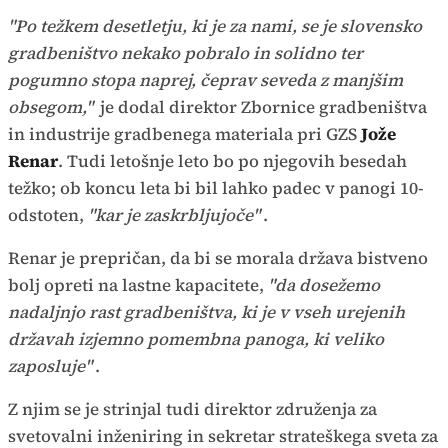
"Po težkem desetletju, ki je za nami, se je slovensko
gradbeništvo nekako pobralo in solidno ter
pogumno stopa naprej, čeprav seveda z manjšim
obsegom,"
je dodal direktor Zbornice gradbeništva
in industrije gradbenega materiala pri GZS
Jože
Renar
. Tudi letošnje leto bo po njegovih besedah
težko; ob koncu leta bi bil lahko padec v panogi 10-
odstoten,
"kar je zaskrbljujoče"
.
Renar je prepričan, da bi se morala država bistveno
bolj opreti na lastne kapacitete,
"da dosežemo
nadaljnjo rast gradbeništva, ki je v vseh urejenih
državah izjemno pomembna panoga, ki veliko
zaposluje"
.
Z njim se je strinjal tudi direktor združenja za
svetovalni inženiring in sekretar strateškega sveta za