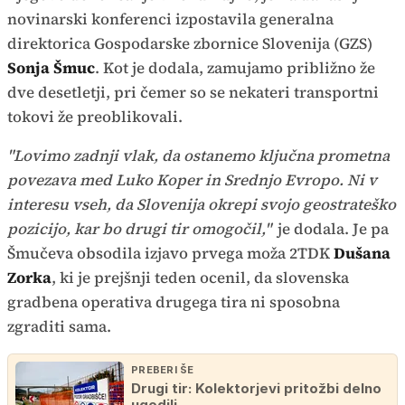
novinarski konferenci izpostavila generalna
direktorica Gospodarske zbornice Slovenija (GZS)
Sonja Šmuc
. Kot je dodala, zamujamo približno že
dve desetletji, pri čemer so se nekateri transportni
tokovi že preoblikovali.
"Lovimo zadnji vlak, da ostanemo ključna prometna
povezava med Luko Koper in Srednjo Evropo. Ni v
interesu vseh, da Slovenija okrepi svojo geostrateško
pozicijo, kar bo drugi tir omogočil,"
je dodala. Je pa
Šmučeva obsodila izjavo prvega moža 2TDK
Dušana
Zorka
, ki je prejšnji teden ocenil, da slovenska
gradbena operativa drugega tira ni sposobna
zgraditi sama.
PREBERI ŠE
Drugi tir: Kolektorjevi pritožbi delno
ugodili