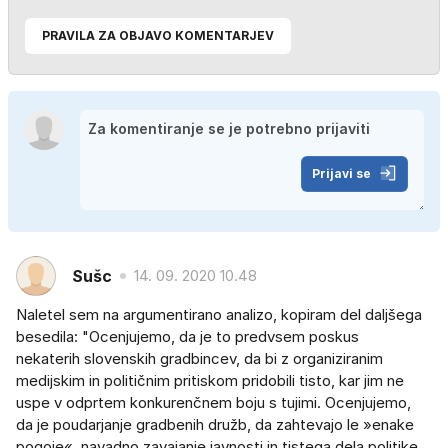
PRAVILA ZA OBJAVO KOMENTARJEV
Prijavi se
Sušc
14. 09. 2020 10.48
Naletel sem na argumentirano analizo, kopiram del daljšega
besedila: "Ocenjujemo, da je to predvsem poskus
nekaterih slovenskih gradbincev, da bi z organiziranim
medijskim in političnim pritiskom pridobili tisto, kar jim ne
uspe v odprtem konkurenčnem boju s tujimi. Ocenjujemo,
da je poudarjanje gradbenih družb, da zahtevajo le »enake
pogoje«, navadno zavajanje javnosti in tistega dela politike,