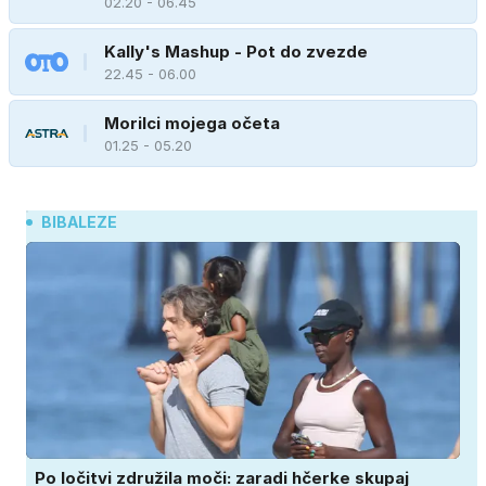
02.20 - 06.45
Kally's Mashup - Pot do zvezde
22.45 - 06.00
Morilci mojega očeta
01.25 - 05.20
BIBALEZE
Po ločitvi združila moči: zaradi hčerke skupaj