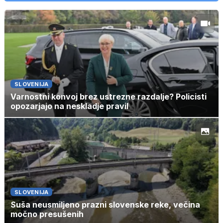
SLOVENIJA
Varnostni konvoj brez ustrezne razdalje? Policisti
opozarjajo na neskladje pravil
SLOVENIJA
Suša neusmiljeno prazni slovenske reke, večina
močno presušenih