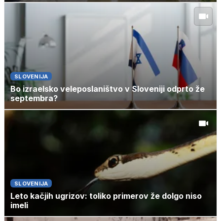
SLOVENIJA
Bo izraelsko veleposlaništvo v Sloveniji odprto že
septembra?
SLOVENIJA
Leto kačjih ugrizov: toliko primerov že dolgo niso
imeli