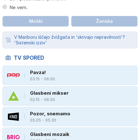
Ne vem.
Moški
Ženska
V Mariboru iščejo žvižgača in 'skrivajo nepravilnosti'?
'Sistemski izziv'
TV SPORED
Pavza!
03.15 - 06.00
Glasbeni mikser
02.15 - 06.00
Pozor, snemamo
05.05 - 05.30
Glasbeni mozaik