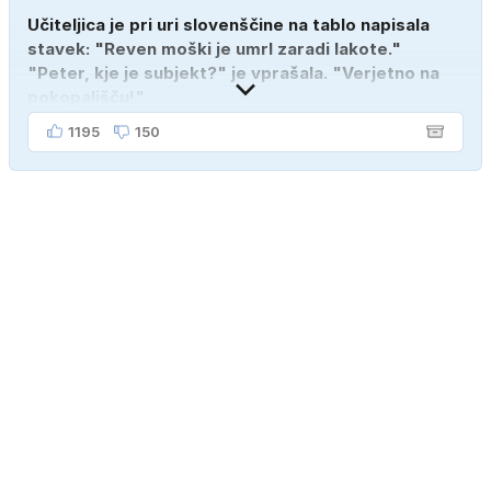
Učiteljica je pri uri slovenščine na tablo napisala
stavek: "Reven moški je umrl zaradi lakote."
"Peter, kje je subjekt?" je vprašala. "Verjetno na
pokopališču!"
1195
150