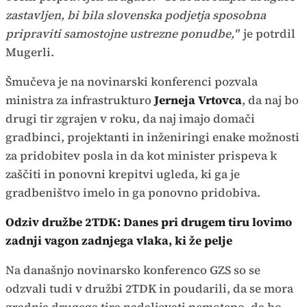
zastavljen, bi bila slovenska podjetja sposobna
pripraviti samostojne ustrezne ponudbe,"
je potrdil
Mugerli.
Šmučeva je na novinarski konferenci pozvala
ministra za infrastrukturo
Jerneja Vrtovca
, da naj bo
drugi tir zgrajen v roku, da naj imajo domači
gradbinci, projektanti in inženiringi enake možnosti
za pridobitev posla in da kot minister prispeva k
zaščiti in ponovni krepitvi ugleda, ki ga je
gradbeništvo imelo in ga ponovno pridobiva.
Odziv družbe 2TDK: Danes pri drugem tiru lovimo
zadnji vagon zadnjega vlaka, ki že pelje
Na današnjo novinarsko konferenco GZS so se
odzvali tudi v družbi 2TDK in poudarili, da se mora