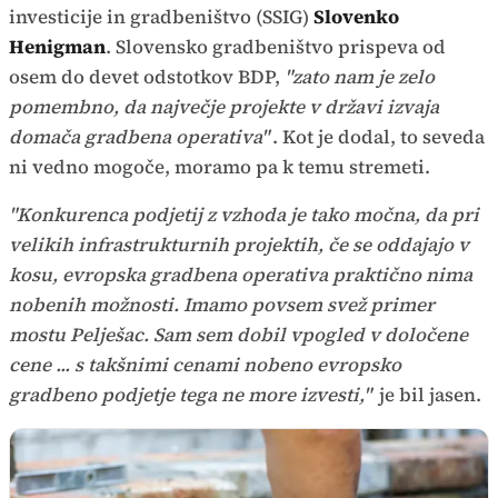
investicije in gradbeništvo (SSIG)
Slovenko
Henigman
. Slovensko gradbeništvo prispeva od
osem do devet odstotkov BDP,
"zato nam je zelo
pomembno, da največje projekte v državi izvaja
domača gradbena operativa"
. Kot je dodal, to seveda
ni vedno mogoče, moramo pa k temu stremeti.
"Konkurenca podjetij z vzhoda je tako močna, da pri
velikih infrastrukturnih projektih, če se oddajajo v
kosu, evropska gradbena operativa praktično nima
nobenih možnosti. Imamo povsem svež primer
mostu Pelješac. Sam sem dobil vpogled v določene
cene ... s takšnimi cenami nobeno evropsko
gradbeno podjetje tega ne more izvesti,"
je bil jasen.