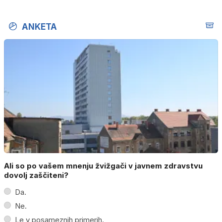
ANKETA
Ali so po vašem mnenju žvižgači v javnem zdravstvu
dovolj zaščiteni?
Da.
Ne.
Le v posameznih primerih.