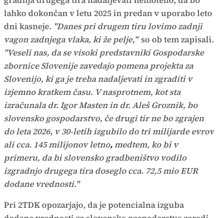
gradnja drugega tira nadaljevati nemoteno, da bo
lahko dokončan v letu 2025 in predan v uporabo leto
dni kasneje.
"Danes pri drugem tiru lovimo zadnji
vagon zadnjega vlaka, ki že pelje,"
so ob tem zapisali.
"Veseli nas, da se visoki predstavniki Gospodarske
zbornice Slovenije zavedajo pomena projekta za
Slovenijo, ki ga je treba nadaljevati in zgraditi v
izjemno kratkem času. V nasprotnem, kot sta
izračunala dr. Igor Masten in dr. Aleš Groznik, bo
slovensko gospodarstvo, če drugi tir ne bo zgrajen
do leta 2026, v 30-letih izgubilo do tri milijarde evrov
ali cca. 145 milijonov letno
,
medtem, ko bi v
primeru, da bi slovensko gradbeništvo vodilo
izgradnjo drugega tira doseglo cca. 72,5 mio EUR
dodane vrednosti."
Pri 2TDK opozarjajo, da je potencialna izguba