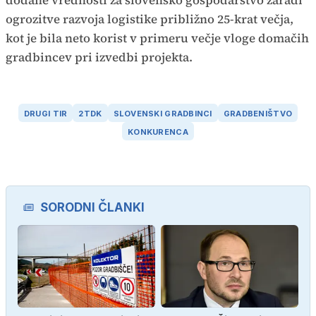
dodane vrednosti za slovensko gospodarstvo zaradi
ogrozitve razvoja logistike približno 25-krat večja,
kot je bila neto korist v primeru večje vloge domačih
gradbincev pri izvedbi projekta.
DRUGI TIR
2TDK
SLOVENSKI GRADBINCI
GRADBENIŠTVO
KONKURENCA
SORODNI ČLANKI