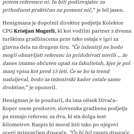
potem reference ni. In biti podizvajalec za
prihodnost praktično ne pomeni nič,"
je bil jasen.
Henigmana je dopolnil direktor podjetja Kolektor
CPG
Kristjan Mugerli
, ki kot vodilni partner z dvema
turškima gradbincema prav tako ostaja v igri za
glavna dela na drugem tiru.
"Če inženirji ne bodo
mogli obnavljati referenc in pridobivati novih ... že
danes imamo občuten upad na fakultetah, kjer je pol
manj vpisa kot pred 15 leti. Če se bo ta trend
nadaljeval, bodo za inženirski kader ostale samo
drobtine,"
je opozoril.
Henigman je še poudaril, da ima odsek Divača–
Koper osem predorov, slovenska gradbena podjetja
pa nimajo referenc za dva, ki sta dolga šest
kilometrov. Razpis bi moral biti tako po njegovi
oceni pripravljen drugače
. "Če bi bil razpis drugače