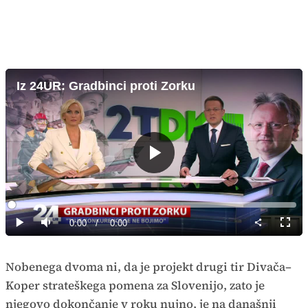
Iz 24UR: Gradbinci proti Zorku
Predvajaj
Loaded
:
0%
Current
0:00
/
Duration
0:00
Predvajaj
Tiho
Celoz
način
Time
Nobenega dvoma ni, da je projekt drugi tir Divača–
Koper strateškega pomena za Slovenijo, zato je
njegovo dokončanje v roku nujno, je na današnji