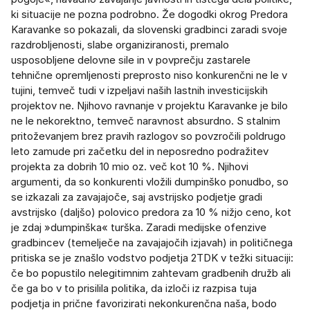
ki situacije ne pozna podrobno. Že dogodki okrog Predora
Karavanke so pokazali, da slovenski gradbinci zaradi svoje
razdrobljenosti, slabe organiziranosti, premalo
usposobljene delovne sile in v povprečju zastarele
tehnične opremljenosti preprosto niso konkurenčni ne le v
tujini, temveč tudi v izpeljavi naših lastnih investicijskih
projektov ne. Njihovo ravnanje v projektu Karavanke je bilo
ne le nekorektno, temveč naravnost absurdno. S stalnim
pritoževanjem brez pravih razlogov so povzročili poldrugo
leto zamude pri začetku del in neposredno podražitev
projekta za dobrih 10 mio oz. več kot 10 %. Njihovi
argumenti, da so konkurenti vložili dumpinško ponudbo, so
se izkazali za zavajajoče, saj avstrijsko podjetje gradi
avstrijsko (daljšo) polovico predora za 10 % nižjo ceno, kot
je zdaj »dumpinška« turška. Zaradi medijske ofenzive
gradbincev (temelječe na zavajajočih izjavah) in političnega
pritiska se je znašlo vodstvo podjetja 2TDK v težki situaciji:
če bo popustilo nelegitimnim zahtevam gradbenih družb ali
če ga bo v to prisilila politika, da izloči iz razpisa tuja
podjetja in prične favorizirati nekonkurenčna naša, bodo