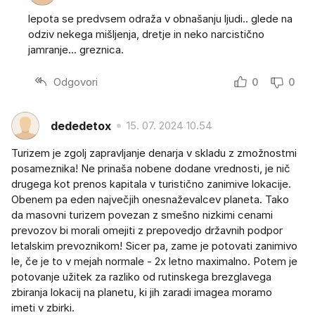
lepota se predvsem odraža v obnašanju ljudi.. glede na
odziv nekega mišljenja, dretje in neko narcistično
jamranje... greznica.
Odgovori
0
0
dededetox
15. 07. 2024 10.54
Turizem je zgolj zapravljanje denarja v skladu z zmožnostmi
posameznika! Ne prinaša nobene dodane vrednosti, je nič
drugega kot prenos kapitala v turistično zanimive lokacije.
Obenem pa eden največjih onesnaževalcev planeta. Tako
da masovni turizem povezan z smešno nizkimi cenami
prevozov bi morali omejiti z prepovedjo državnih podpor
letalskim prevoznikom! Sicer pa, zame je potovati zanimivo
le, če je to v mejah normale - 2x letno maximalno. Potem je
potovanje užitek za razliko od rutinskega brezglavega
zbiranja lokacij na planetu, ki jih zaradi imagea moramo
imeti v zbirki.