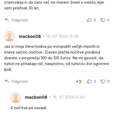
stanovanja in da zato več ne morem živeti v mestu, kjer
sem preživel 30 let.
Odgovori
0
0
mackon08
15. 07. 2024 15.39
Jaz in moja žena hodiva po evropskih večjih mestih in
imava večino nočitve. Zraven plačila nočitve porabiva
dvevno v povprečju 100 do 120 Evrov. Ne mi govorit, da
turisti ne prinašajo nič, nasprotno, od turistov živi ogromno
ljudi.
Odgovori
+3
3
0
mackon08
15. 07. 2024 15.40
4 nočitve po navadi.