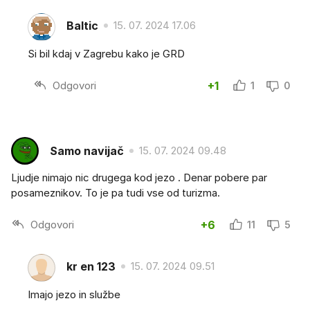
Baltic
15. 07. 2024 17.06
Si bil kdaj v Zagrebu kako je GRD
Odgovori
+1
1
0
Samo navijač
15. 07. 2024 09.48
Ljudje nimajo nic drugega kod jezo . Denar pobere par
posameznikov. To je pa tudi vse od turizma.
Odgovori
+6
11
5
kr en 123
15. 07. 2024 09.51
Imajo jezo in službe