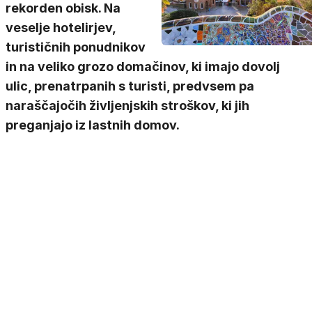
rekorden obisk. Na
veselje hotelirjev,
turističnih ponudnikov
in na veliko grozo domačinov, ki imajo dovolj
ulic, prenatrpanih s turisti, predvsem pa
naraščajočih življenjskih stroškov, ki jih
preganjajo iz lastnih domov.