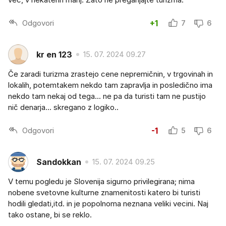
Odgovori
+1
7
6
kr en 123
15. 07. 2024 09.27
Če zaradi turizma zrastejo cene nepremičnin, v trgovinah in
lokalih, potemtakem nekdo tam zapravlja in posledično ima
nekdo tam nekaj od tega... ne pa da turisti tam ne pustijo
nič denarja... skregano z logiko..
Odgovori
-1
5
6
Sandokkan
15. 07. 2024 09.25
V temu pogledu je Slovenija sigurno privilegirana; nima
nobene svetovne kulturne znamenitosti katero bi turisti
hodili gledati,itd. in je popolnoma neznana veliki vecini. Naj
tako ostane, bi se reklo.