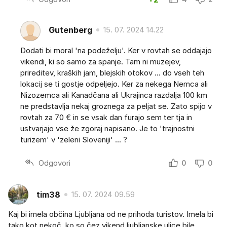
Gutenberg
15. 07. 2024 14.22
Dodati bi moral 'na podeželju'. Ker v rovtah se oddajajo
vikendi, ki so samo za spanje. Tam ni muzejev,
prireditev, kraških jam, blejskih otokov ... do vseh teh
lokacij se ti gostje odpeljejo. Ker za nekega Nemca ali
Nizozemca ali Kanadčana ali Ukrajinca razdalja 100 km
ne predstavlja nekaj groznega za peljat se. Zato spijo v
rovtah za 70 € in se vsak dan furajo sem ter tja in
ustvarjajo vse že zgoraj napisano. Je to 'trajnostni
turizem' v 'zeleni Sloveniji' ... ?
Odgovori
0
0
tim38
15. 07. 2024 09.59
Kaj bi imela občina Ljubljana od ne prihoda turistov. Imela bi
tako kot nekoč, ko so čez vikend ljubljanske ulice bile