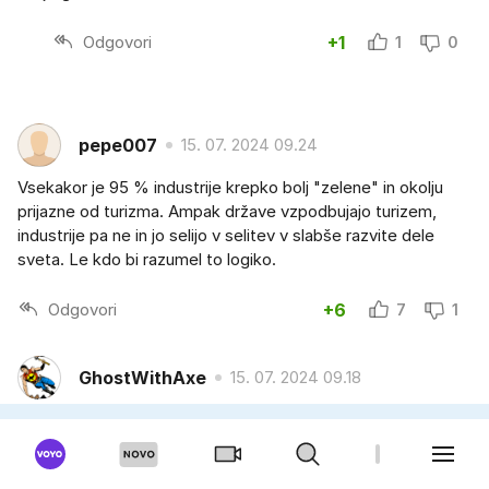
Odgovori
+1
1
0
pepe007
15. 07. 2024 09.24
Vsekakor je 95 % industrije krepko bolj "zelene" in okolju
prijazne od turizma. Ampak države vzpodbujajo turizem,
industrije pa ne in jo selijo v selitev v slabše razvite dele
sveta. Le kdo bi razumel to logiko.
Odgovori
+6
7
1
GhostWithAxe
15. 07. 2024 09.18
Ze v naslovu ki je bajdvej napisan manipulativno "denar
pobirajo" je jasno kam pes taco moli. Denar se ne pobira
ampak je zasluzen denar, placilo za prevoz itd... v naslovu