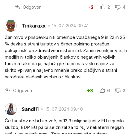
Odgovori
-2
2
4
Tinkaraxx
15. 07. 2024 09.41
Zanimivo v prispevku niti omembe vplačanega 9 in 22 in 25
% davka s strani turistov s čimer polnimo proračun
pokojninski pa zdravstveni sistem itd. Zanimivo nikjer v tujih
medijih ni toliko objavljenih člankov o negativnih vplivih
turizma tako da ja, najbrž gre tu pri nas v slo najbrž za
skrito vplivanje na javno mnenje preko plačljivih s strani
naročnika plačanih vsebin oz člankov.
Odgovori
+3
6
3
Sandi11
15. 07. 2024 09.40
Če turistov ne bi bilo več, bi 12,3 milijona ljudi v EU izgubilo
službo, BDP EU pa bi se znižal za 10 %, v nekaterih regijah
več, v nekaterih manj. Zato ne preganjajte turizma.