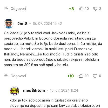
Odgovori
+8
10
2
2mt8
15. 07. 2024 10.42
Če vlada (ki jo v resnici vodi Janković) misli, da bo s
prepovedjo Airbnb in Booking dosegla več stanovanj za
socialce, se moti. Še težje bodo dostopna. In če mislijo, da
bodo v LJ hoteli v srbski in ruski lasti polni Francozov,
Italijanov, Nemcev....se tudi motijo. Tudi ti turisti niso tolk
nori, da bodo za dobrodošlico s srbsko rakijo in hotelskim
spanjem po 300€ na noč spali v hotelu.
Odgovori
+10
10
0
medŠihtom
15. 07. 2024 11.24
kdor je tok zdolgočasen in tuplast da gre v eno
slovenijo na dopust, si je sam kriv za slabo izkušnjo. pri