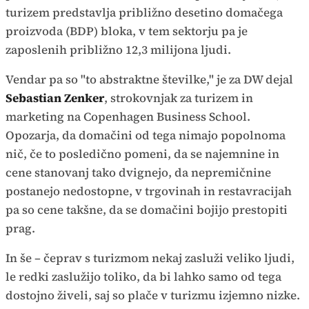
turizem predstavlja približno desetino domačega
proizvoda (BDP) bloka, v tem sektorju pa je
zaposlenih približno 12,3 milijona ljudi.
Vendar pa so "to abstraktne številke," je za DW dejal
Sebastian Zenker
, strokovnjak za turizem in
marketing na Copenhagen Business School.
Opozarja, da domačini od tega nimajo popolnoma
nič, če to posledično pomeni, da se najemnine in
cene stanovanj tako dvignejo, da nepremičnine
postanejo nedostopne, v trgovinah in restavracijah
pa so cene takšne, da se domačini bojijo prestopiti
prag.
In še – čeprav s turizmom nekaj zasluži veliko ljudi,
le redki zaslužijo toliko, da bi lahko samo od tega
dostojno živeli, saj so plače v turizmu izjemno nizke.