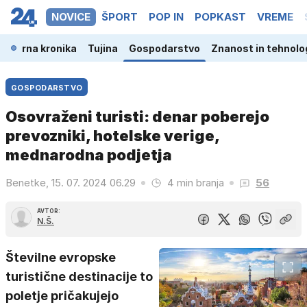
NOVICE
ŠPORT
POP IN
POPKAST
VREME
a
Črna kronika
Tujina
Gospodarstvo
Znanost in tehnolo
GOSPODARSTVO
Osovraženi turisti: denar poberejo
prevozniki, hotelske verige,
mednarodna podjetja
Benetke, 15. 07. 2024 06.29
4 min branja
56
AVTOR:
N.Š.
Številne evropske
turistične destinacije to
poletje pričakujejo