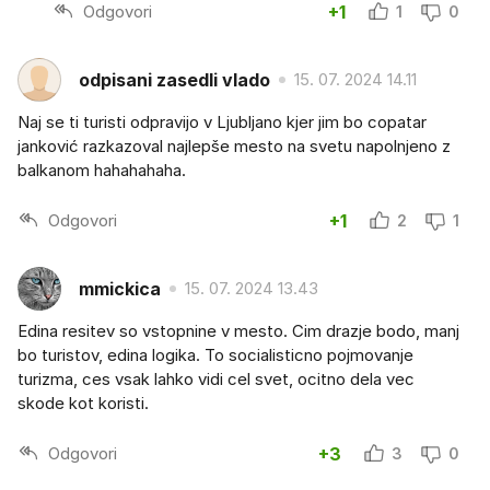
Odgovori
+1
1
0
odpisani zasedli vlado
15. 07. 2024 14.11
Naj se ti turisti odpravijo v Ljubljano kjer jim bo copatar
janković razkazoval najlepše mesto na svetu napolnjeno z
balkanom hahahahaha.
Odgovori
+1
2
1
mmickica
15. 07. 2024 13.43
Edina resitev so vstopnine v mesto. Cim drazje bodo, manj
bo turistov, edina logika. To socialisticno pojmovanje
turizma, ces vsak lahko vidi cel svet, ocitno dela vec
skode kot koristi.
Odgovori
+3
3
0