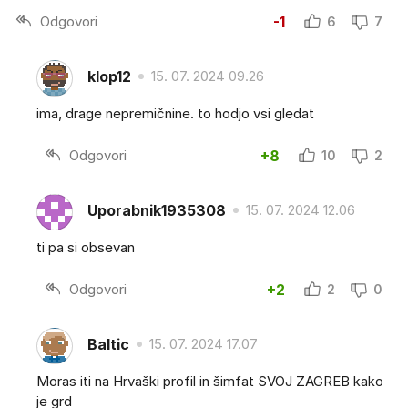
Odgovori
-1
6
7
klop12
15. 07. 2024 09.26
ima, drage nepremičnine. to hodjo vsi gledat
Odgovori
+8
10
2
Uporabnik1935308
15. 07. 2024 12.06
ti pa si obsevan
Odgovori
+2
2
0
Baltic
15. 07. 2024 17.07
Moras iti na Hrvaški profil in šimfat SVOJ ZAGREB kako
je grd