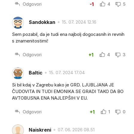
Odgovori
-1
4
5
Sandokkan
15. 07. 2024 12.16
Sem pozabil, da je tudi ena najbolj dogocasnih in revnih
s znamenitostimi!
Odgovori
+1
4
3
Baltic
15. 07. 2024 17.04
Si bil kdaj v Zagrebu kako je GRD. LJUBLJANA JE
ČUDOVITA IN TUDI EMONIKA SE GRADI TAKO DA BO
AVTOBUSNA ENA NAJLEPŠIH V EU.
Odgovori
+1
1
0
Naiskreni
07. 06. 2026 08.51