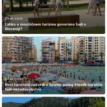
24ur.com
Lahko o množičnem turizmu govorimo tudi v
Sloveniji?
24ur.com
Novi turistični rekordi v Španiji: poleg številk narašča
tudi nezadovoljstvo