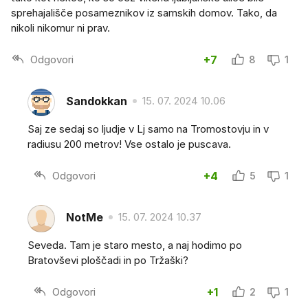
sprehajališče posameznikov iz samskih domov. Tako, da
nikoli nikomur ni prav.
Odgovori
+7
8
1
Sandokkan
15. 07. 2024 10.06
Saj ze sedaj so ljudje v Lj samo na Tromostovju in v
radiusu 200 metrov! Vse ostalo je puscava.
Odgovori
+4
5
1
NotMe
15. 07. 2024 10.37
Seveda. Tam je staro mesto, a naj hodimo po
Bratovševi ploščadi in po Tržaški?
Odgovori
+1
2
1