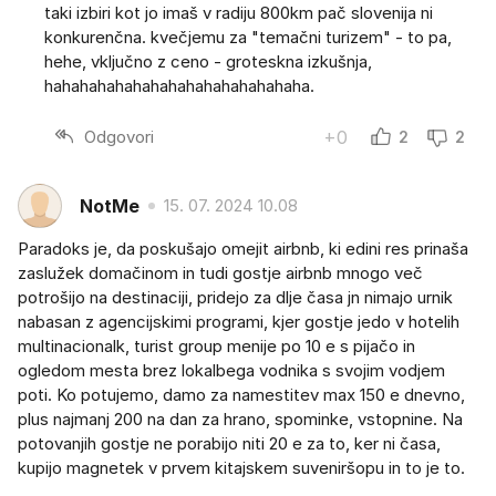
taki izbiri kot jo imaš v radiju 800km pač slovenija ni
konkurenčna. kvečjemu za "temačni turizem" - to pa,
hehe, vključno z ceno - groteskna izkušnja,
hahahahahahahahahahahahahahaha.
Odgovori
+0
2
2
NotMe
15. 07. 2024 10.08
Paradoks je, da poskušajo omejit airbnb, ki edini res prinaša
zaslužek domačinom in tudi gostje airbnb mnogo več
potrošijo na destinaciji, pridejo za dlje časa jn nimajo urnik
nabasan z agencijskimi programi, kjer gostje jedo v hotelih
multinacionalk, turist group menije po 10 e s pijačo in
ogledom mesta brez lokalbega vodnika s svojim vodjem
poti. Ko potujemo, damo za namestitev max 150 e dnevno,
plus najmanj 200 na dan za hrano, spominke, vstopnine. Na
potovanjih gostje ne porabijo niti 20 e za to, ker ni časa,
kupijo magnetek v prvem kitajskem suveniršopu in to je to.