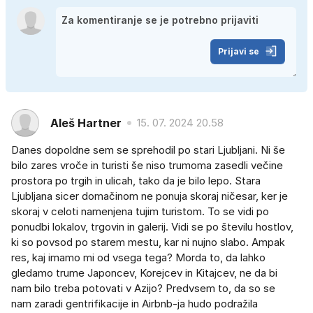
Prijavi se
Aleš Hartner
15. 07. 2024 20.58
Danes dopoldne sem se sprehodil po stari Ljubljani. Ni še
bilo zares vroče in turisti še niso trumoma zasedli večine
prostora po trgih in ulicah, tako da je bilo lepo. Stara
Ljubljana sicer domačinom ne ponuja skoraj ničesar, ker je
skoraj v celoti namenjena tujim turistom. To se vidi po
ponudbi lokalov, trgovin in galerij. Vidi se po številu hostlov,
ki so povsod po starem mestu, kar ni nujno slabo. Ampak
res, kaj imamo mi od vsega tega? Morda to, da lahko
gledamo trume Japoncev, Korejcev in Kitajcev, ne da bi
nam bilo treba potovati v Azijo? Predvsem to, da so se
nam zaradi gentrifikacije in Airbnb-ja hudo podražila