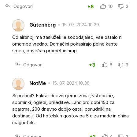
Odgovori
+8
10
2
Gutenberg
15. 07. 2024 10.29
Od airbnbj ima zaslužek le sobodajalec, vse ostalo ni
omembe vredno. Domačini pokasirajo polne kante
smeti, povečan promet in hrup.
Odgovori
+3
6
3
NotMe
15. 07. 2024 10.36
Si prebral? Enkrat dnevno jemo zunaj, vstopnine,
spominki, ogledi, prireditve. Landlord dobi 150 za
apartma, 200 dnevno dobijo ostali ponudniki na
destinaciji. Od hotelskih gostov pa 5 e za made in china
magnetek.
Odgovori
+2
4
2