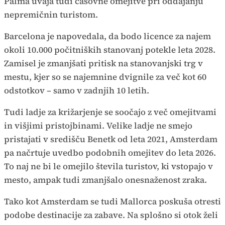
Palma uvaja tudi časovne omejitve pri oddajanju
nepremičnin turistom.
Barcelona je napovedala, da bodo licence za najem
okoli 10.000 počitniških stanovanj potekle leta 2028.
Zamisel je zmanjšati pritisk na stanovanjski trg v
mestu, kjer so se najemnine dvignile za več kot 60
odstotkov – samo v zadnjih 10 letih.
Tudi ladje za križarjenje se soočajo z več omejitvami
in višjimi pristojbinami. Velike ladje ne smejo
pristajati v središču Benetk od leta 2021, Amsterdam
pa načrtuje uvedbo podobnih omejitev do leta 2026.
To naj ne bi le omejilo števila turistov, ki vstopajo v
mesto, ampak tudi zmanjšalo onesnaženost zraka.
Tako kot Amsterdam se tudi Mallorca poskuša otresti
podobe destinacije za zabave. Na splošno si otok želi