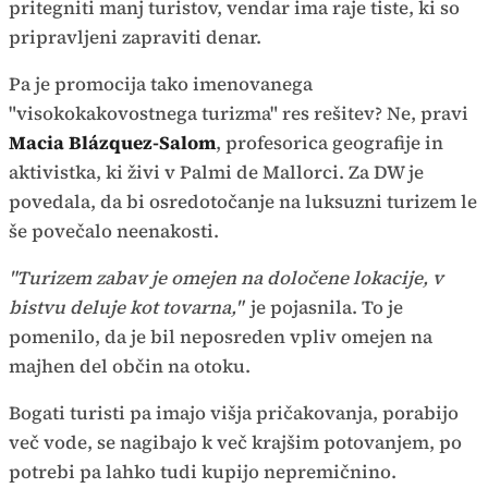
pritegniti manj turistov, vendar ima raje tiste, ki so
pripravljeni zapraviti denar.
Pa je promocija tako imenovanega
"visokokakovostnega turizma" res rešitev? Ne, pravi
Macia Blázquez-Salom
, profesorica geografije in
aktivistka, ki živi v Palmi de Mallorci. Za DW je
povedala, da bi osredotočanje na luksuzni turizem le
še povečalo neenakosti.
"Turizem zabav je omejen na določene lokacije, v
bistvu deluje kot tovarna,"
je pojasnila. To je
pomenilo, da je bil neposreden vpliv omejen na
majhen del občin na otoku.
Bogati turisti pa imajo višja pričakovanja, porabijo
več vode, se nagibajo k več krajšim potovanjem, po
potrebi pa lahko tudi kupijo nepremičnino.