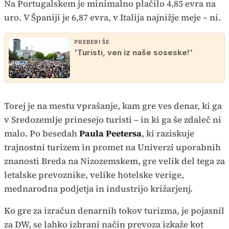
Na Portugalskem je minimalno plačilo 4,85 evra na
uro. V Španiji je 6,87 evra, v Italija najnižje meje – ni.
PREBERI ŠE
'Turisti, ven iz naše soseske!'
Torej je na mestu vprašanje, kam gre ves denar, ki ga
v Sredozemlje prinesejo turisti – in ki ga še zdaleč ni
malo. Po besedah
Paula Peetersa
, ki raziskuje
trajnostni turizem in promet na Univerzi uporabnih
znanosti Breda na Nizozemskem, gre velik del tega za
letalske prevoznike, velike hotelske verige,
mednarodna podjetja in industrijo križarjenj.
Ko gre za izračun denarnih tokov turizma, je pojasnil
za DW, se lahko izbrani način prevoza izkaže kot