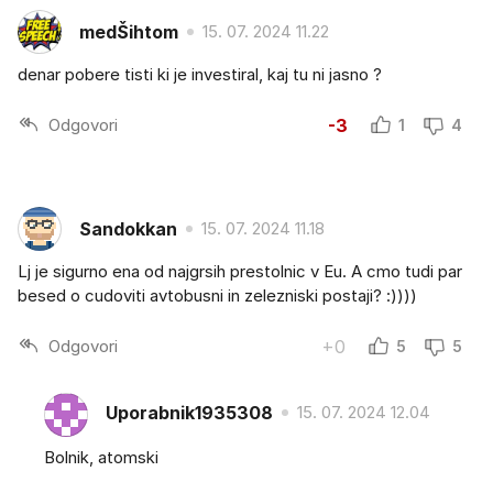
medŠihtom
15. 07. 2024 11.22
denar pobere tisti ki je investiral, kaj tu ni jasno ?
Odgovori
-3
1
4
Sandokkan
15. 07. 2024 11.18
Lj je sigurno ena od najgrsih prestolnic v Eu. A cmo tudi par
besed o cudoviti avtobusni in zelezniski postaji? :))))
Odgovori
+0
5
5
Uporabnik1935308
15. 07. 2024 12.04
Bolnik, atomski