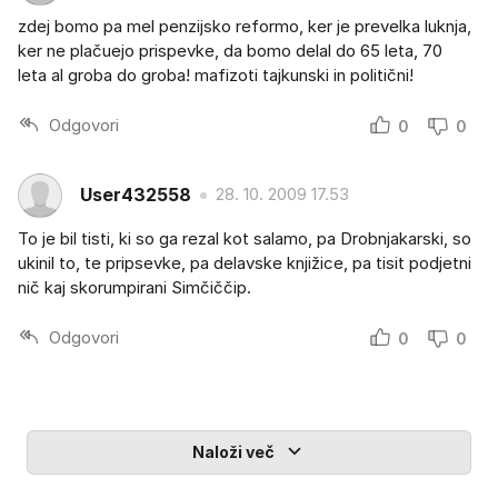
zdej bomo pa mel penzijsko reformo, ker je prevelka luknja,
ker ne plačuejo prispevke, da bomo delal do 65 leta, 70
leta al groba do groba! mafizoti tajkunski in politični!
Odgovori
0
0
User432558
28. 10. 2009 17.53
To je bil tisti, ki so ga rezal kot salamo, pa Drobnjakarski, so
ukinil to, te pripsevke, pa delavske knjižice, pa tisit podjetni
nič kaj skorumpirani Simčiččip.
Odgovori
0
0
Naloži več