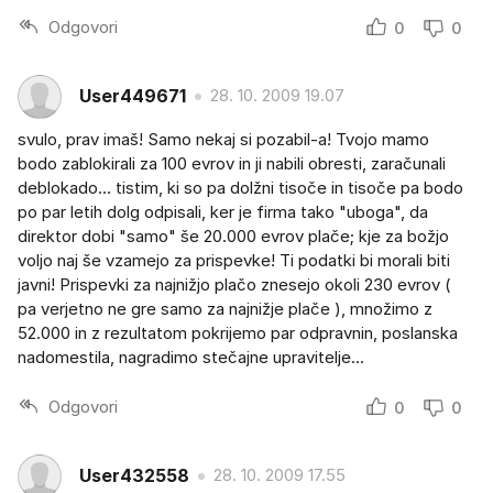
Odgovori
0
0
User449671
28. 10. 2009 19.07
svulo, prav imaš! Samo nekaj si pozabil-a! Tvojo mamo
bodo zablokirali za 100 evrov in ji nabili obresti, zaračunali
deblokado... tistim, ki so pa dolžni tisoče in tisoče pa bodo
po par letih dolg odpisali, ker je firma tako "uboga", da
direktor dobi "samo" še 20.000 evrov plače; kje za božjo
voljo naj še vzamejo za prispevke! Ti podatki bi morali biti
javni! Prispevki za najnižjo plačo znesejo okoli 230 evrov (
pa verjetno ne gre samo za najnižje plače ), množimo z
52.000 in z rezultatom pokrijemo par odpravnin, poslanska
nadomestila, nagradimo stečajne upravitelje...
Odgovori
0
0
User432558
28. 10. 2009 17.55