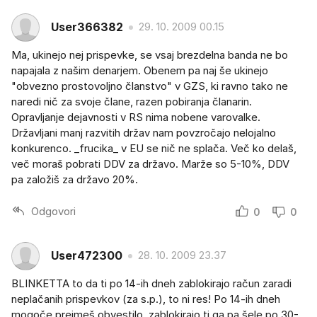
User366382
29. 10. 2009 00.15
Ma, ukinejo nej prispevke, se vsaj brezdelna banda ne bo
napajala z našim denarjem. Obenem pa naj še ukinejo
"obvezno prostovoljno članstvo" v GZS, ki ravno tako ne
naredi nič za svoje člane, razen pobiranja članarin.
Opravljanje dejavnosti v RS nima nobene varovalke.
Državljani manj razvitih držav nam povzročajo nelojalno
konkurenco. _frucika_ v EU se nič ne splača. Več ko delaš,
več moraš pobrati DDV za državo. Marže so 5-10%, DDV
pa založiš za državo 20%.
Odgovori
0
0
User472300
28. 10. 2009 23.37
BLINKETTA to da ti po 14-ih dneh zablokirajo račun zaradi
neplačanih prispevkov (za s.p.), to ni res! Po 14-ih dneh
mogoče prejmeš obvestilo, zablokirajo ti ga pa šele po 30-