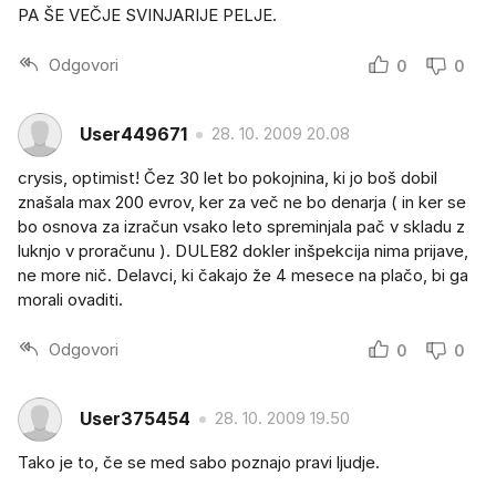
PA ŠE VEČJE SVINJARIJE PELJE.
Odgovori
0
0
User449671
28. 10. 2009 20.08
crysis, optimist! Čez 30 let bo pokojnina, ki jo boš dobil
znašala max 200 evrov, ker za več ne bo denarja ( in ker se
bo osnova za izračun vsako leto spreminjala pač v skladu z
luknjo v proračunu ). DULE82 dokler inšpekcija nima prijave,
ne more nič. Delavci, ki čakajo že 4 mesece na plačo, bi ga
morali ovaditi.
Odgovori
0
0
User375454
28. 10. 2009 19.50
Tako je to, če se med sabo poznajo pravi ljudje.