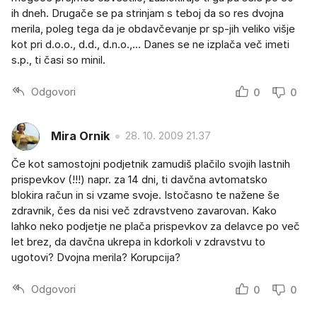
ih dneh. Drugače se pa strinjam s teboj da so res dvojna
merila, poleg tega da je obdavčevanje pr sp-jih veliko višje
kot pri d.o.o., d.d., d.n.o.,... Danes se ne izplača več imeti
s.p., ti časi so minil.
Odgovori
0
0
Mira Ornik
28. 10. 2009 21.37
Če kot samostojni podjetnik zamudiš plačilo svojih lastnih
prispevkov (!!!) napr. za 14 dni, ti davčna avtomatsko
blokira račun in si vzame svoje. Istočasno te nažene še
zdravnik, čes da nisi več zdravstveno zavarovan. Kako
lahko neko podjetje ne plača prispevkov za delavce po več
let brez, da davčna ukrepa in kdorkoli v zdravstvu to
ugotovi? Dvojna merila? Korupcija?
Odgovori
0
0