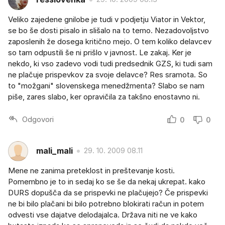
Veliko zajedene gnilobe je tudi v podjetju Viator in Vektor,
se bo še dosti pisalo in slišalo na to temo. Nezadovoljstvo
zaposlenih že dosega kritično mejo. O tem koliko delavcev
so tam odpustili še ni prišlo v javnost. Le zakaj. Ker je
nekdo, ki vso zadevo vodi tudi predsednik GZS, ki tudi sam
ne plačuje prispevkov za svoje delavce? Res sramota. So
to "možgani" slovenskega menedžmenta? Slabo se nam
piše, zares slabo, ker opravičila za takšno enostavno ni.
Odgovori
0
0
mali_mali
29. 10. 2009 08.11
Mene ne zanima preteklost in preštevanje kosti.
Pomembno je to in sedaj ko se še da nekaj ukrepat. kako
DURS dopušča da se prispevki ne plačujejo? Če prispevki
ne bi bilo plačani bi bilo potrebno blokirati račun in potem
odvesti vse dajatve delodajalca. Država niti ne ve kako