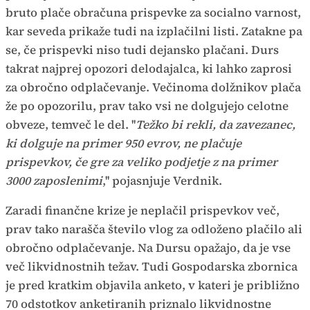
bruto plače obračuna prispevke za socialno varnost,
kar seveda prikaže tudi na izplačilni listi. Zatakne pa
se, če prispevki niso tudi dejansko plačani. Durs
takrat najprej opozori delodajalca, ki lahko zaprosi
za obročno odplačevanje. Večinoma dolžnikov plača
že po opozorilu, prav tako vsi ne dolgujejo celotne
obveze, temveč le del. ''
Težko bi rekli, da zavezanec,
ki dolguje na primer 950 evrov, ne plačuje
prispevkov, če gre za veliko podjetje z na primer
3000 zaposlenimi
,'' pojasnjuje Verdnik.
Zaradi finančne krize je neplačil prispevkov več,
prav tako narašča število vlog za odloženo plačilo ali
obročno odplačevanje. Na Dursu opažajo, da je vse
več likvidnostnih težav. Tudi Gospodarska zbornica
je pred kratkim objavila anketo, v kateri je približno
70 odstotkov anketiranih priznalo likvidnostne