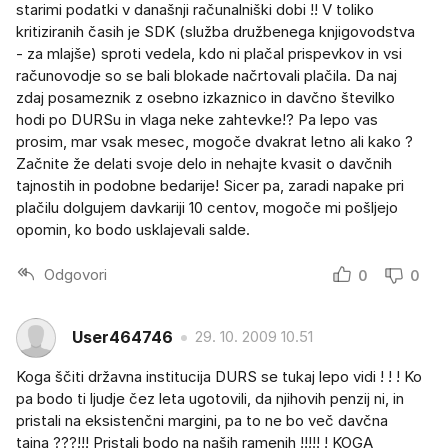
starimi podatki v današnji računalniški dobi !! V toliko
kritiziranih časih je SDK (služba družbenega knjigovodstva
- za mlajše) sproti vedela, kdo ni plačal prispevkov in vsi
računovodje so se bali blokade načrtovali plačila. Da naj
zdaj posameznik z osebno izkaznico in davčno številko
hodi po DURSu in vlaga neke zahtevke!? Pa lepo vas
prosim, mar vsak mesec, mogoče dvakrat letno ali kako ?
Začnite že delati svoje delo in nehajte kvasit o davčnih
tajnostih in podobne bedarije! Sicer pa, zaradi napake pri
plačilu dolgujem davkariji 10 centov, mogoče mi pošljejo
opomin, ko bodo usklajevali salde.
Odgovori
0
0
User464746
29. 10. 2009 10.51
Koga ščiti državna institucija DURS se tukaj lepo vidi ! ! ! Ko
pa bodo ti ljudje čez leta ugotovili, da njihovih penzij ni, in
pristali na eksistenčni margini, pa to ne bo več davčna
tajna ???!!! Pristali bodo na naših ramenih !!!!! ! KOGA