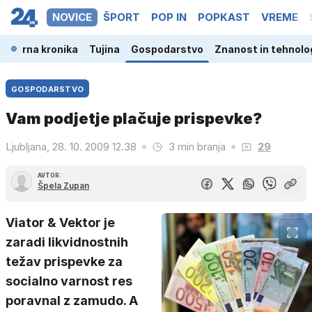
NOVICE
ŠPORT
POP IN
POPKAST
VREME
a
Črna kronika
Tujina
Gospodarstvo
Znanost in tehnolo
GOSPODARSTVO
Vam podjetje plačuje prispevke?
Ljubljana, 28. 10. 2009 12.38
3 min branja
29
AVTOR:
Špela Zupan
Viator & Vektor je
zaradi likvidnostnih
težav prispevke za
socialno varnost res
poravnal z zamudo. A