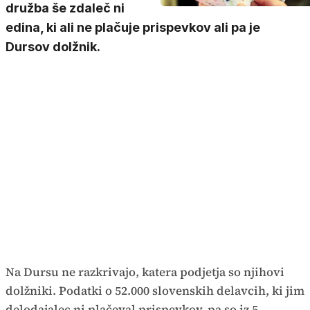
družba še zdaleč ni
edina, ki ali ne plačuje prispevkov ali pa je
Dursov dolžnik.
Na Dursu ne razkrivajo, katera podjetja so njihovi
dolžniki. Podatki o 52.000 slovenskih delavcih, ki jim
delodajalec ni plačeval prispevkov, pa so iz 5.