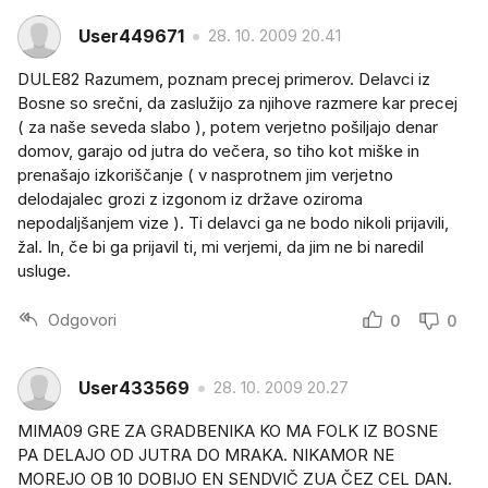
User449671
28. 10. 2009 20.41
DULE82 Razumem, poznam precej primerov. Delavci iz
Bosne so srečni, da zaslužijo za njihove razmere kar precej
( za naše seveda slabo ), potem verjetno pošiljajo denar
domov, garajo od jutra do večera, so tiho kot miške in
prenašajo izkoriščanje ( v nasprotnem jim verjetno
delodajalec grozi z izgonom iz države oziroma
nepodaljšanjem vize ). Ti delavci ga ne bodo nikoli prijavili,
žal. In, če bi ga prijavil ti, mi verjemi, da jim ne bi naredil
usluge.
Odgovori
0
0
User433569
28. 10. 2009 20.27
MIMA09 GRE ZA GRADBENIKA KO MA FOLK IZ BOSNE
PA DELAJO OD JUTRA DO MRAKA. NIKAMOR NE
MOREJO OB 10 DOBIJO EN SENDVIČ ZUA ČEZ CEL DAN.