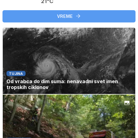
21°C
VREME
TUJINA
Od vrabca do dim suma: nenavadni svet imen
tropskih ciklonov