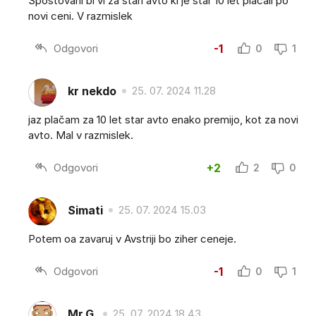
Spoštovani bi vi za stari avto ki je star 10 let plačali po
novi ceni. V razmislek
Odgovori
-1
0
1
kr nekdo
25. 07. 2024 11.28
jaz plačam za 10 let star avto enako premijo, kot za novi
avto. Mal v razmislek.
Odgovori
+2
2
0
Simati
25. 07. 2024 15.03
Potem oa zavaruj v Avstriji bo ziher ceneje.
Odgovori
-1
0
1
Mr.G.
25. 07. 2024 18.43