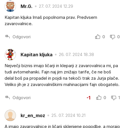
Mr.G.
27. 07. 2024 12.29
Kapitan kljuka Imaš popolnoma prav. Predvsem
zavarovalnice.
Odgovori
0
0
Kapitan kljuka
26. 07. 2024 18.38
Nejvečji biznis imajo ličarji in kleparji z zavarovalnica mi, pa
tudi avtomehaniki. Fajn naj jim znižajo tarife, če ne boš
delal boš pa propadel in pojdi na tekoči trak za Jurja plače.
Veliko jih je z zavarovalniškimi mahinacijami fajn obogatelo.
Odgovori
-1
0
1
kr_en_moz
25. 07. 2024 10.21
A imajo zavarovalnice in ličarji sklenjene pogodbe, a morajo