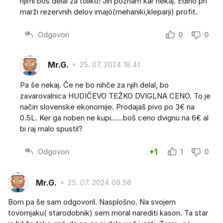
njimi boš delal za toliko! Jih poznam kar nekaj. Edino pri
marži rezervnih delov imajo(mehaniki,kleparji) profit.
Odgovori
0
0
Mr.G.
25. 07. 2024 18.41
Pa še nekaj. Če ne bo nihče za njih delal, bo
zavarovalnica HUDIČEVO TEŽKO DVIGLNA CENO. To je
način slovenske ekonomije. Prodajaš pivo po 3€ na
0.5L. Ker ga noben ne kupi......boš ceno dvignu na 6€ al
bi raj malo spustil?
Odgovori
+1
1
0
Mr.G.
25. 07. 2024 09.56
Bom pa še sam odgovoril. Nasplošno. Na svojem
tovornjaku( starodobnik) sem moral narediti kason. Ta star