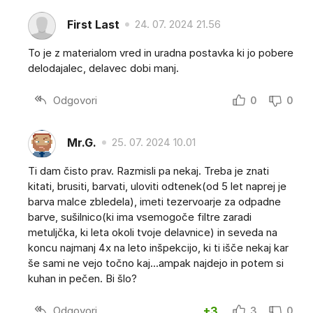
First Last
24. 07. 2024 21.56
To je z materialom vred in uradna postavka ki jo pobere
delodajalec, delavec dobi manj.
Odgovori
0
0
Mr.G.
25. 07. 2024 10.01
Ti dam čisto prav. Razmisli pa nekaj. Treba je znati
kitati, brusiti, barvati, uloviti odtenek(od 5 let naprej je
barva malce zbledela), imeti tezervoarje za odpadne
barve, sušilnico(ki ima vsemogoče filtre zaradi
metuljčka, ki leta okoli tvoje delavnice) in seveda na
koncu najmanj 4x na leto inšpekcijo, ki ti išče nekaj kar
še sami ne vejo točno kaj...ampak najdejo in potem si
kuhan in pečen. Bi šlo?
Odgovori
+3
3
0