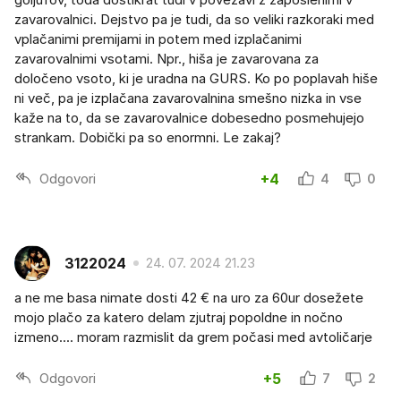
zavarovalnici. Dejstvo pa je tudi, da so veliki razkoraki med
vplačanimi premijami in potem med izplačanimi
zavarovalnimi vsotami. Npr., hiša je zavarovana za
določeno vsoto, ki je uradna na GURS. Ko po poplavah hiše
ni več, pa je izplačana zavarovalnina smešno nizka in vse
kaže na to, da se zavarovalnice dobesedno posmehujejo
strankam. Dobički pa so enormni. Le zakaj?
Odgovori
+4
4
0
3122024
24. 07. 2024 21.23
a ne me basa nimate dosti 42 € na uro za 60ur dosežete
mojo plačo za katero delam zjutraj popoldne in nočno
izmeno.... moram razmislit da grem počasi med avtoličarje
Odgovori
+5
7
2