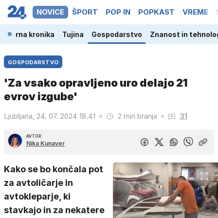
NOVICE
ŠPORT
POP IN
POPKAST
VREME
a
Črna kronika
Tujina
Gospodarstvo
Znanost in tehnolo
GOSPODARSTVO
'Za vsako opravljeno uro delajo 21
evrov izgube'
Ljubljana, 24. 07. 2024 18.41
2 min branja
31
AVTOR:
Nika Kunaver
Kako se bo končala pot
za avtoličarje in
avtokleparje, ki
stavkajo in za nekatere