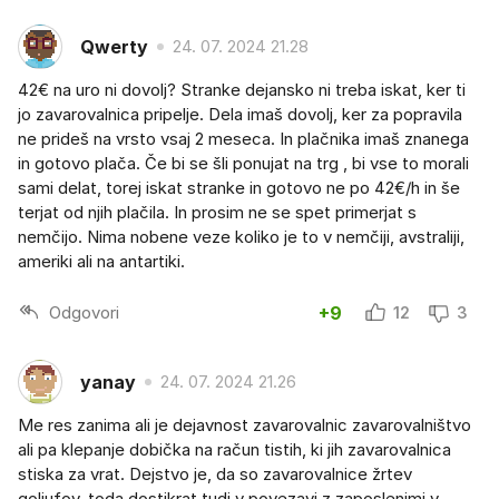
Qwerty
24. 07. 2024 21.28
42€ na uro ni dovolj? Stranke dejansko ni treba iskat, ker ti
jo zavarovalnica pripelje. Dela imaš dovolj, ker za popravila
ne prideš na vrsto vsaj 2 meseca. In plačnika imaš znanega
in gotovo plača. Če bi se šli ponujat na trg , bi vse to morali
sami delat, torej iskat stranke in gotovo ne po 42€/h in še
terjat od njih plačila. In prosim ne se spet primerjat s
nemčijo. Nima nobene veze koliko je to v nemčiji, avstraliji,
ameriki ali na antartiki.
Odgovori
+9
12
3
yanay
24. 07. 2024 21.26
Me res zanima ali je dejavnost zavarovalnic zavarovalništvo
ali pa klepanje dobička na račun tistih, ki jih zavarovalnica
stiska za vrat. Dejstvo je, da so zavarovalnice žrtev
goljufov, toda dostikrat tudi v povezavi z zaposlenimi v