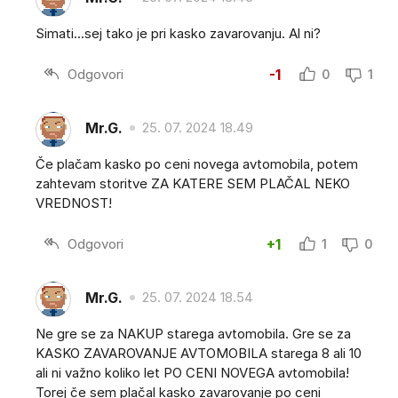
Simati...sej tako je pri kasko zavarovanju. Al ni?
Odgovori
-1
0
1
Mr.G.
25. 07. 2024 18.49
Če plačam kasko po ceni novega avtomobila, potem
zahtevam storitve ZA KATERE SEM PLAČAL NEKO
VREDNOST!
Odgovori
+1
1
0
Mr.G.
25. 07. 2024 18.54
Ne gre se za NAKUP starega avtomobila. Gre se za
KASKO ZAVAROVANJE AVTOMOBILA starega 8 ali 10
ali ni važno koliko let PO CENI NOVEGA avtomobila!
Torej če sem plačal kasko zavarovanje po ceni