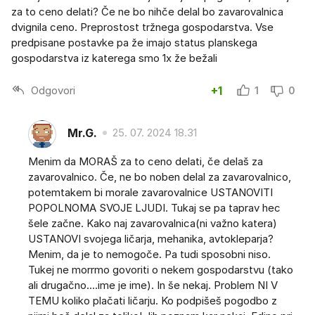
za to ceno delati? Če ne bo nihče delal bo zavarovalnica
dvignila ceno. Preprostost tržnega gospodarstva. Vse
predpisane postavke pa že imajo status planskega
gospodarstva iz katerega smo 1x že bežali
Odgovori
+1
1
0
Mr.G.
25. 07. 2024 18.31
Menim da MORAŠ za to ceno delati, če delaš za
zavarovalnico. Če, ne bo noben delal za zavarovalnico,
potemtakem bi morale zavarovalnice USTANOVITI
POPOLNOMA SVOJE LJUDI. Tukaj se pa taprav hec
šele začne. Kako naj zavarovalnica(ni važno katera)
USTANOVI svojega ličarja, mehanika, avtokleparja?
Menim, da je to nemogoče. Pa tudi sposobni niso.
Tukej ne morrmo govoriti o nekem gospodarstvu (tako
ali drugačno....ime je ime). In še nekaj. Problem NI V
TEMU koliko plačati ličarju. Ko podpišeš pogodbo z