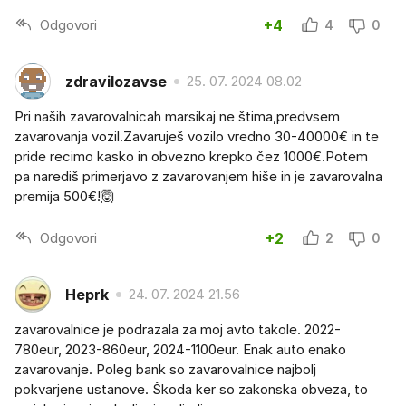
Odgovori
+4
4
0
zdravilozavse
25. 07. 2024 08.02
Pri naših zavarovalnicah marsikaj ne štima,predvsem
zavarovanja vozil.Zavaruješ vozilo vredno 30-40000€ in te
pride recimo kasko in obvezno krepko čez 1000€.Potem
pa narediš primerjavo z zavarovanjem hiše in je zavarovalna
premija 500€!🙆
Odgovori
+2
2
0
Heprk
24. 07. 2024 21.56
zavarovalnice je podrazala za moj avto takole. 2022-
780eur, 2023-860eur, 2024-1100eur. Enak auto enako
zavarovanje. Poleg bank so zavarovalnice najbolj
pokvarjene ustanove. Škoda ker so zakonska obveza, to