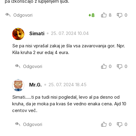
pa izkoriscajo z lupljenjem ljudi.
Odgovori
+8
8
0
Simati
25. 07. 2024 10.04
Se pa nisi vprašal zakaj je šla vsa zavarovanja gor. Npr.
Kila kruha 2 eur edaj 4 eura.
Odgovori
0
0
Mr.G.
25. 07. 2024 18.45
Simati.....ti pa tudi nisi pogledal, levo al pa desno od
kruha, da je moka pa kvas še vedno enaka cena. Ajd 10
centov več.
Odgovori
0
0