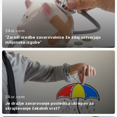
24ur.com
'Zaradi uredbe zavarovalnice že zdaj ustvarjajo
milijonske izgube'
24ur.com
Je dražje zavarovanje posledica ukrepov za
skrajševanje čakalnih vrst?