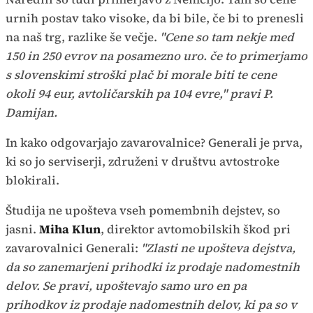
urnih postav tako visoke, da bi bile, če bi to prenesli
na naš trg, razlike še večje.
"Cene so tam nekje med
150 in 250 evrov na posamezno uro. če to primerjamo
s slovenskimi stroški plač bi morale biti te cene
okoli 94 eur, avtoličarskih pa 104 evre," pravi P.
Damijan.
In kako odgovarjajo zavarovalnice? Generali je prva,
ki so jo serviserji, združeni v društvu avtostroke
blokirali.
Študija ne upošteva vseh pomembnih dejstev, so
jasni.
Miha Klun
, direktor avtomobilskih škod pri
zavarovalnici Generali:
"Zlasti ne upošteva dejstva,
da so zanemarjeni prihodki iz prodaje nadomestnih
delov. Se pravi, upoštevajo samo uro en pa
prihodkov iz prodaje nadomestnih delov, ki pa so v