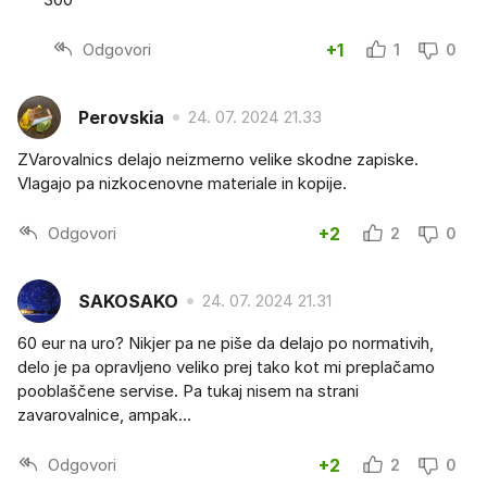
Odgovori
+1
1
0
Perovskia
24. 07. 2024 21.33
ZVarovalnics delajo neizmerno velike skodne zapiske.
Vlagajo pa nizkocenovne materiale in kopije.
Odgovori
+2
2
0
SAKOSAKO
24. 07. 2024 21.31
60 eur na uro? Nikjer pa ne piše da delajo po normativih,
delo je pa opravljeno veliko prej tako kot mi preplačamo
pooblaščene servise. Pa tukaj nisem na strani
zavarovalnice, ampak...
Odgovori
+2
2
0