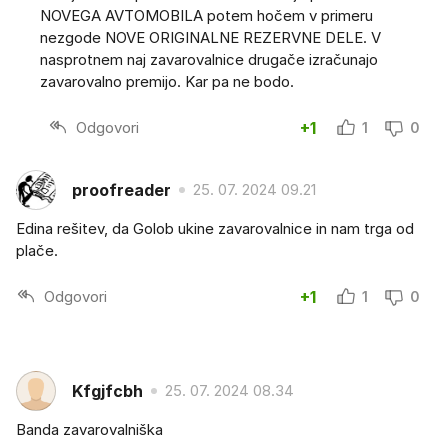
NOVEGA AVTOMOBILA potem hočem v primeru
nezgode NOVE ORIGINALNE REZERVNE DELE. V
nasprotnem naj zavarovalnice drugače izračunajo
zavarovalno premijo. Kar pa ne bodo.
Odgovori
+1
1
0
proofreader
25. 07. 2024 09.21
Edina rešitev, da Golob ukine zavarovalnice in nam trga od
plače.
Odgovori
+1
1
0
Kfgjfcbh
25. 07. 2024 08.34
Banda zavarovalniška