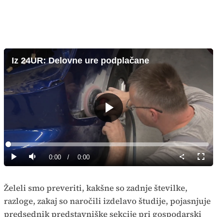
Iz 24UR: Delovne ure podplačane
Predvajaj
Loaded
:
0%
Current
0:00
/
Duration
0:00
Predvajaj
Tiho
Celoz
način
Time
Želeli smo preveriti, kakšne so zadnje številke,
razloge, zakaj so naročili izdelavo študije, pojasnjuje
predsednik predstavniške sekcije pri gospodarski