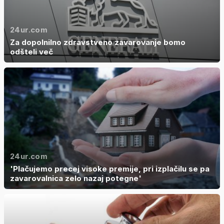
24ur.com
Za dopolnilno zdravstveno zavarovanje bomo
odšteli več
24ur.com
'Plačujemo precej visoke premije, pri izplačilu se pa
zavarovalnica zelo nazaj potegne'