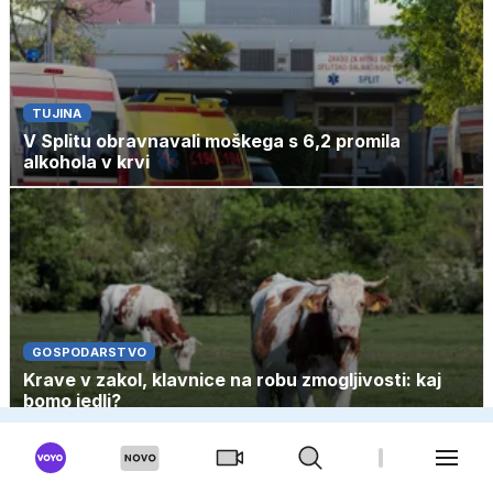
TUJINA
V Splitu obravnavali moškega s 6,2 promila
alkohola v krvi
GOSPODARSTVO
Krave v zakol, klavnice na robu zmogljivosti: kaj
bomo jedli?
NAJBOLJ BRANO