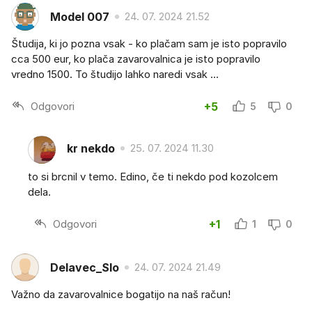
Model 007
24. 07. 2024 21.52
Študija, ki jo pozna vsak - ko plačam sam je isto popravilo
cca 500 eur, ko plača zavarovalnica je isto popravilo
vredno 1500. To študijo lahko naredi vsak ...
Odgovori
+5
5
0
kr nekdo
25. 07. 2024 11.30
to si brcnil v temo. Edino, če ti nekdo pod kozolcem
dela.
Odgovori
+1
1
0
Delavec_Slo
24. 07. 2024 21.49
Važno da zavarovalnice bogatijo na naš račun!