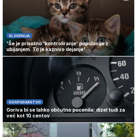
SLOVENIJA
'Še je prisotno 'kontroliranje' populacije z
ubijanjem. To je kaznivo dejanje'
GOSPODARSTVO
Goriva bi se lahko občutno pocenila: dizel tudi za
več kot 10 centov