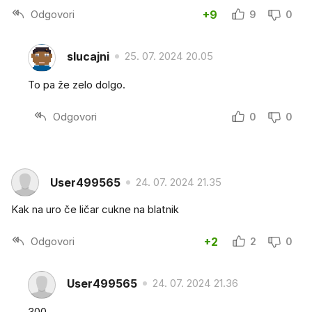
Odgovori
+9
9
0
slucajni
25. 07. 2024 20.05
To pa že zelo dolgo.
Odgovori
0
0
User499565
24. 07. 2024 21.35
Kak na uro če ličar cukne na blatnik
Odgovori
+2
2
0
User499565
24. 07. 2024 21.36
300