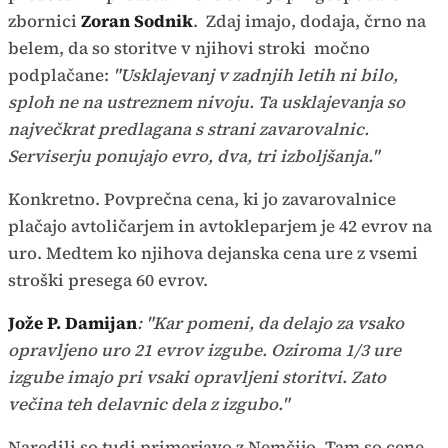
zbornici
Zoran Sodnik
. Zdaj imajo, dodaja, črno na
belem, da so storitve v njihovi stroki močno
podplačane:
"Usklajevanj v zadnjih letih ni bilo,
sploh ne na ustreznem nivoju. Ta usklajevanja so
največkrat predlagana s strani zavarovalnic.
Serviserju ponujajo evro, dva, tri izboljšanja."
Konkretno. Povprečna cena, ki jo zavarovalnice
plačajo avtoličarjem in avtokleparjem je 42 evrov na
uro. Medtem ko njihova dejanska cena ure z vsemi
stroški presega 60 evrov.
Jože P. Damijan
: "Kar pomeni, da delajo za vsako
opravljeno uro 21 evrov izgube. Oziroma 1/3 ure
izgube imajo pri vsaki opravljeni storitvi. Zato
večina teh delavnic dela z izgubo."
Naredili so tudi primerjavo z Nemčijo. Tam so cene