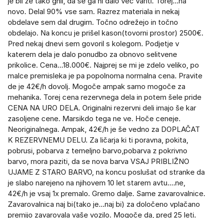
je bil že tako gnil, da se ga ni dalo več variti. Torej...na
novo. Delal 90% vse sam. Razrez materiala in nekaj
obdelave sem dal drugim. Točno odrežejo in točno
obdelajo. Na koncu je prišel kason(tovorni prostor) 2500€.
Pred nekaj dnevi sem govoril s kolegom. Podjetje v
katerem dela je dalo ponudbo za obnovo selitvene
prikolice. Cena...18.000€. Najprej se mi je zdelo veliko, po
malce premisleka je pa popolnoma normalna cena. Pravite
de je 42€/h dovolj. Mogoče ampak samo mogoče za
mehanika. Torej cena rezervnega dela in potem šele pride
CENA NA URO DELA. Originalni rezervni deli imajo še kar
zasoljene cene. Marsikdo tega ne ve. Hoče ceneje.
Neoriginalnega. Ampak, 42€/h je še vedno za DOPLAČAT
K REZERVNEMU DELU. Za ličarja ki ti poravna, pokita,
pobrusi, pobarva z temeljno barvo,pobarva z pokrivno
barvo, mora paziti, da se nova barva VSAJ PRIBLIŽNO
UJAME Z STARO BARVO, na koncu poslušat od stranke da
je slabo narejeno na njihovem 10 let starem avtu....ne,
42€/h je vsaj 1x premalo. Gremo dalje. Same zavarovalnice.
Zavarovalnica naj bi(tako je...naj bi) za določeno vplačano
premijo zavarovala vaše vozilo. Mogoče da, pred 25 leti.