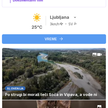
Film meseca / družinski, pustolovski
Ljubljana
3km/h
SV
25°C
VREME
SLOVENIJA
Po strugi bi morali teči Soča in Vipava, a vode ni