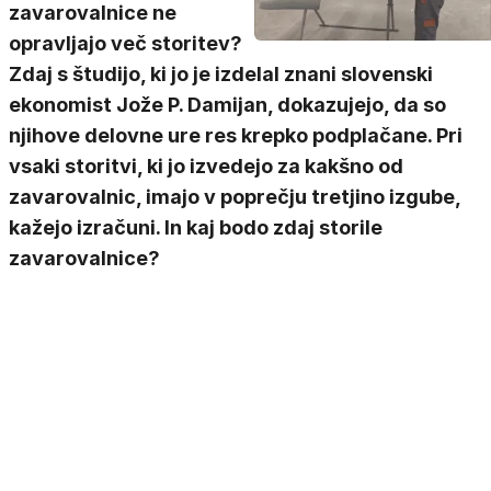
zavarovalnice ne
opravljajo več storitev?
Zdaj s študijo, ki jo je izdelal znani slovenski
ekonomist Jože P. Damijan, dokazujejo, da so
njihove delovne ure res krepko podplačane. Pri
vsaki storitvi, ki jo izvedejo za kakšno od
zavarovalnic, imajo v poprečju tretjino izgube,
kažejo izračuni. In kaj bodo zdaj storile
zavarovalnice?