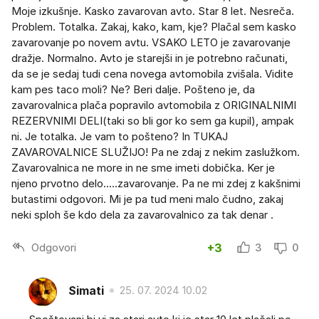
Moje izkušnje. Kasko zavarovan avto. Star 8 let. Nesreča.
Problem. Totalka. Zakaj, kako, kam, kje? Plačal sem kasko
zavarovanje po novem avtu. VSAKO LETO je zavarovanje
dražje. Normalno. Avto je starejši in je potrebno računati,
da se je sedaj tudi cena novega avtomobila zvišala. Vidite
kam pes taco moli? Ne? Beri dalje. Pošteno je, da
zavarovalnica plača popravilo avtomobila z ORIGINALNIMI
REZERVNIMI DELI(taki so bli gor ko sem ga kupil), ampak
ni. Je totalka. Je vam to pošteno? In TUKAJ
ZAVAROVALNICE SLUŽIJO! Pa ne zdaj z nekim zaslužkom.
Zavarovalnica ne more in ne sme imeti dobička. Ker je
njeno prvotno delo.....zavarovanje. Pa ne mi zdej z kakšnimi
butastimi odgovori. Mi je pa tud meni malo čudno, zakaj
neki sploh še kdo dela za zavarovalnico za tak denar .
Odgovori
+3
3
0
Simati
25. 07. 2024 10.02