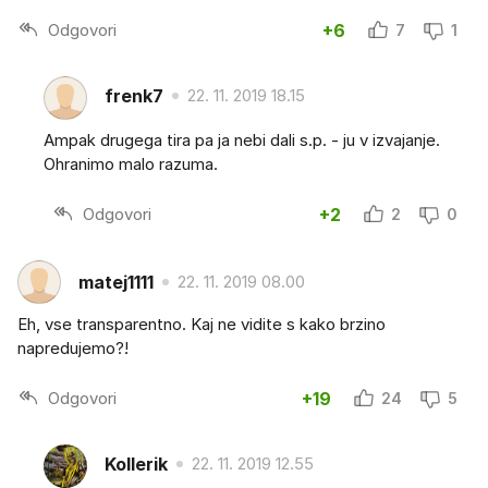
Odgovori
+6
7
1
frenk7
22. 11. 2019 18.15
Ampak drugega tira pa ja nebi dali s.p. - ju v izvajanje.
Ohranimo malo razuma.
Odgovori
+2
2
0
matej1111
22. 11. 2019 08.00
Eh, vse transparentno. Kaj ne vidite s kako brzino
napredujemo?!
Odgovori
+19
24
5
Kollerik
22. 11. 2019 12.55