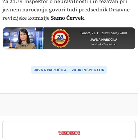
Za 24UR Inšpektor o nepravilnostih in težavah pri
javnem naročanju govori tudi predsednik Državne
revizijske komisije
Samo Červek
.
JAVNA NAROČILA
24UR INŠPEKTOR