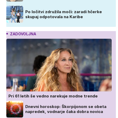
Po ločitvi združila moči: zaradi hčerke
skupaj odpotovala na Karibe
ZADOVOLJNA
Pri 61 letih še vedno narekuje modne trende
Dnevni horoskop: Škorpijonom se obeta
napredek, vodnarje čaka dobra novica