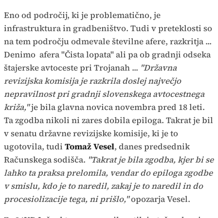
Eno od področij, ki je problematično, je
infrastruktura in gradbeništvo. Tudi v preteklosti so
na tem področju odmevale številne afere, razkritja ...
Denimo afera "Čista lopata" ali pa ob gradnji odseka
štajerske avtoceste pri Trojanah ...
"Državna
revizijska komisija je razkrila doslej največjo
nepravilnost pri gradnji slovenskega avtocestnega
križa,"
je bila glavna novica novembra pred 18 leti.
Ta zgodba nikoli ni zares dobila epiloga. Takrat je bil
v senatu državne revizijske komisije, ki je to
ugotovila, tudi
Tomaž Vesel
, danes predsednik
Računskega sodišča.
"Takrat je bila zgodba, kjer bi se
lahko ta praksa prelomila, vendar do epiloga zgodbe
v smislu, kdo je to naredil, zakaj je to naredil in do
procesiolizacije tega, ni prišlo,"
opozarja Vesel.