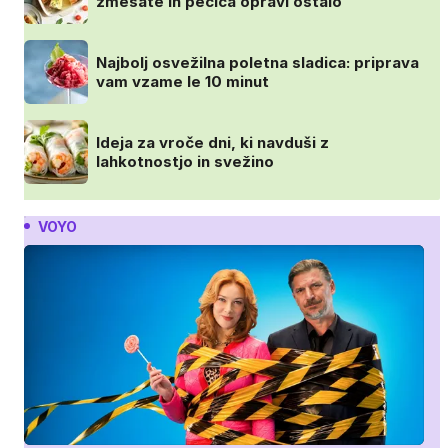
zmešate in pečica opravi ostalo
Najbolj osvežilna poletna sladica: priprava
vam vzame le 10 minut
Ideja za vroče dni, ki navduši z
lahkotnostjo in svežino
VOYO