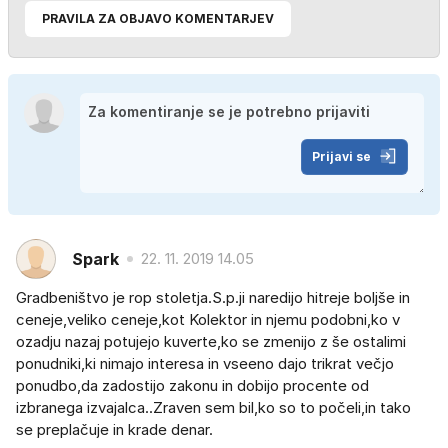
PRAVILA ZA OBJAVO KOMENTARJEV
Prijavi se
Spark
22. 11. 2019 14.05
Gradbeništvo je rop stoletja.S.p.ji naredijo hitreje boljše in
ceneje,veliko ceneje,kot Kolektor in njemu podobni,ko v
ozadju nazaj potujejo kuverte,ko se zmenijo z še ostalimi
ponudniki,ki nimajo interesa in vseeno dajo trikrat večjo
ponudbo,da zadostijo zakonu in dobijo procente od
izbranega izvajalca..Zraven sem bil,ko so to počeli,in tako
se preplačuje in krade denar.