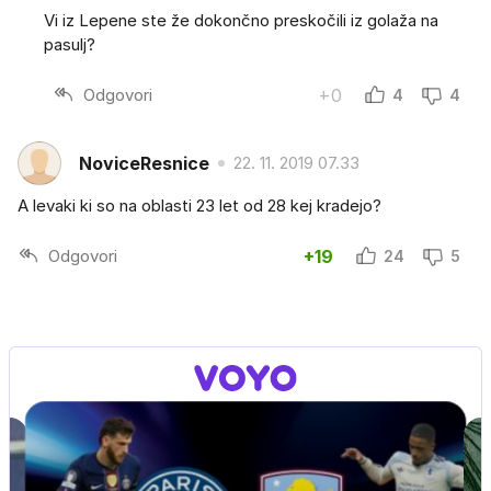
Vi iz Lepene ste že dokončno preskočili iz golaža na
pasulj?
Odgovori
+0
4
4
NoviceResnice
22. 11. 2019 07.33
A levaki ki so na oblasti 23 let od 28 kej kradejo?
Odgovori
+19
24
5