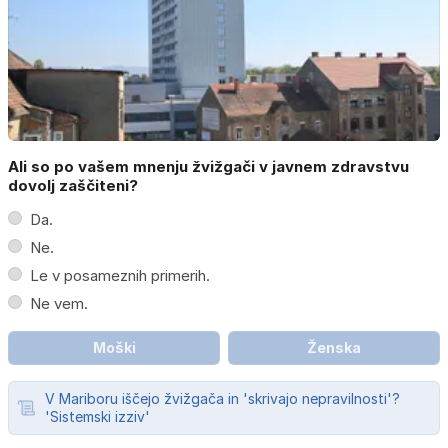
Ali so po vašem mnenju žvižgači v javnem zdravstvu
dovolj zaščiteni?
Da.
Ne.
Le v posameznih primerih.
Ne vem.
Moški
Ženska
V Mariboru iščejo žvižgača in 'skrivajo nepravilnosti'?
'Sistemski izziv'