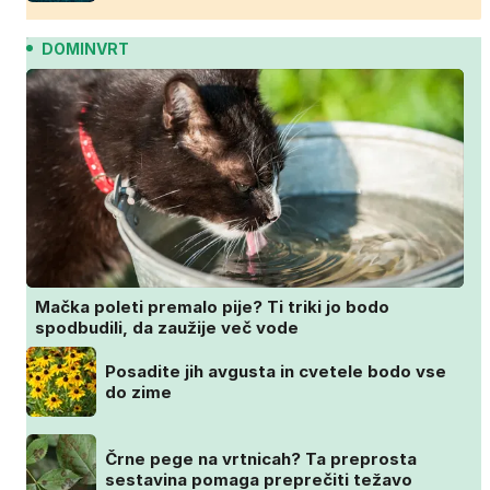
DOMINVRT
Mačka poleti premalo pije? Ti triki jo bodo
spodbudili, da zaužije več vode
Posadite jih avgusta in cvetele bodo vse
do zime
Črne pege na vrtnicah? Ta preprosta
sestavina pomaga preprečiti težavo