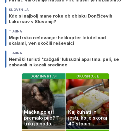
SLOVENIJA
Kdo si najbolj mane roke ob obisku Dončićevih
Lakersov v Sloveniji?
TUJINA
Mojstrsko reševanje: helikopter lebdel nad
skalami, ven skočili reševalci
TUJINA
Nemški turisti 'zažgali' luksuzni apartma: peli, se
zabavali in kazali sredinec
DOMINVRT.SI
OKUSNO.JE
Mačka poleti
Kaj kuhati in
premalo pije? Ti
jesti, ko je skoraj
triki jo bodo
40 stopinj
spodbudili, da
Celzija: 5 kosil