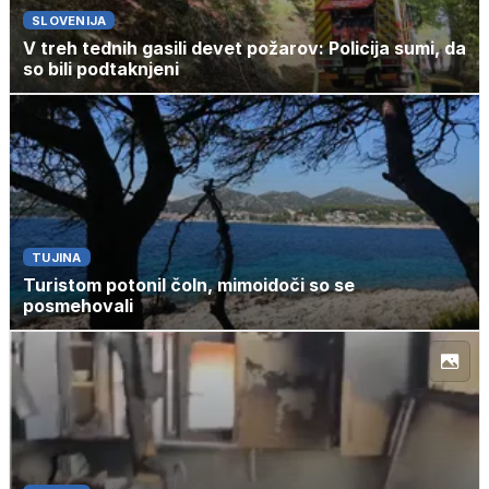
SLOVENIJA
V treh tednih gasili devet požarov: Policija sumi, da
so bili podtaknjeni
TUJINA
Turistom potonil čoln, mimoidoči so se
posmehovali