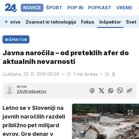
NOVICE
ŠPORT
POP IN
POPKAST
VREME
odarstvo
Znanost in tehnologija
Fokus
Inšpektor
Svet
INŠPEKTOR
Javna naročila – od preteklih afer do
aktualnih nevarnosti
Ljubljana, 22. 11. 2019 06.00
1 min branja
5
AVTOR:
24UR Inšpektor
Letno se v Sloveniji na
javnih naročilih razdeli
približno pet milijard
evrov. Gre denar v