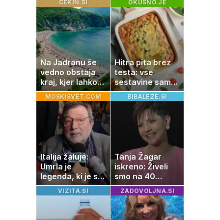
CEKIN.SI
OKUSNO.JE
zaužije več vode
brez prižiganja
pečice
Na Jadranu še
Hitra pita brez
vedno obstaja
testa: vse
kraj, kjer lahko
sestavine samo
dopustujete
zmešate in
MOSKISVET.COM
BIBALEZE.SI
poceni:
pečica opravi
nastanitev že od
ostalo
10 evrov, kosilo
za pet evrov
Italija žaluje:
Tanja Žagar
Umrla je
iskreno: Živeli
legenda, ki je s
smo na 40
svojimi pesmimi
kvadratih, a
VIZITA.SI
ZADOVOLJNA.SI
zaznamovala
imela sem vse,
Italijo
kar otrok
potrebuje