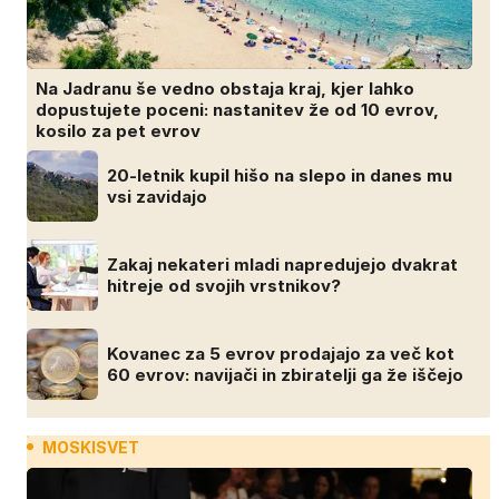
Na Jadranu še vedno obstaja kraj, kjer lahko
dopustujete poceni: nastanitev že od 10 evrov,
kosilo za pet evrov
20-letnik kupil hišo na slepo in danes mu
vsi zavidajo
Zakaj nekateri mladi napredujejo dvakrat
hitreje od svojih vrstnikov?
Kovanec za 5 evrov prodajajo za več kot
60 evrov: navijači in zbiratelji ga že iščejo
MOSKISVET