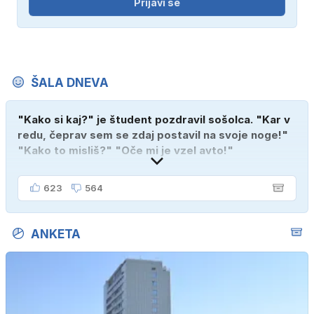
Prijavi se
ŠALA DNEVA
"Kako si kaj?" je študent pozdravil sošolca. "Kar v
redu, čeprav sem se zdaj postavil na svoje noge!"
"Kako to misliš?" "Oče mi je vzel avto!"
623
564
ANKETA