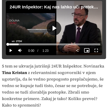
24UR Inšpektor: Kaj nas lahko uči preteklost?
Predvajaj
Loaded
:
11.94%
Current
0:00
/
Duration
1:23
Predvajaj
Tiho
Slika
Celozas
v
način
sliki
Time
S tem se ukvarja jutrišnji 24UR Inšpektor. Novinarka
Tina Kristan
z relevantnimi sogovorniki v njem
ugotavlja, da še vedno prepogosto preplačujemo, še
vedno se kupuje tudi tisto, česar se ne potrebuje, še
vedno se tudi zlorablja postopke. Zbrali smo
konkretne primere. Zakaj je tako? Koliko preveč?
Kako to spremeniti?