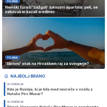
TUJINA
Nemški turisti 'zažgali' luksuzni apartma: peli, se
zabavali in kazali sredinec
TUJINA
'Skrivni' otok na Hrvaškem raj za svingerje?
NAJBOLJ BRANO
SLOVENIJA
Kdo je Rusinja, ki je bila med nesrečo v vozilu z
Natašo Pirc Musar?
SLOVENIJA
Pirnat: Varovanje Nataše Pirc Musar je nezakonito