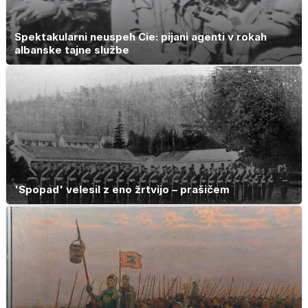
Spektakularni neuspeh Cie: pijani agenti v rokah
albanske tajne službe
'Spopad' velesil z eno žrtvijo – prašičem