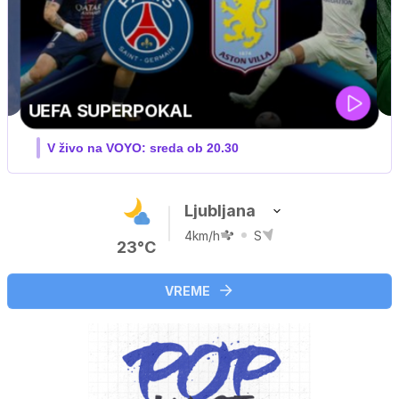
ZUFFA BOXING 10
V živo na VOYO: sobota ob 20.00
Ljubljana
4km/h
S
23°C
VREME