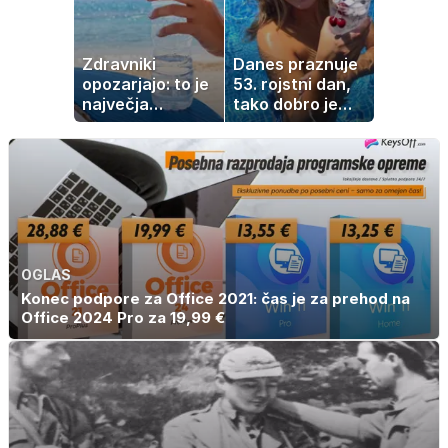
Zdravniki
Danes praznuje
opozarjajo: to je
53. rojstni dan,
največja
tako dobro je
napaka, ki jo
videti znana
ljudje delajo med
Slovenka
vročino
OGLAS
Konec podpore za Office 2021: čas je za prehod na
Office 2024 Pro za 19,99 €