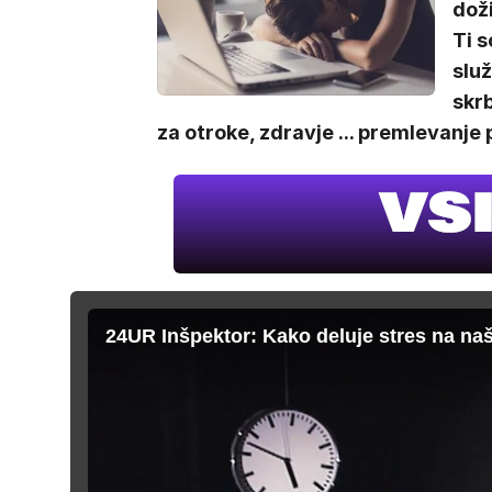
dož
Ti s
služ
skrb
za otroke, zdravje ... premlevanje 
24UR Inšpektor: Kako deluje stres na naš