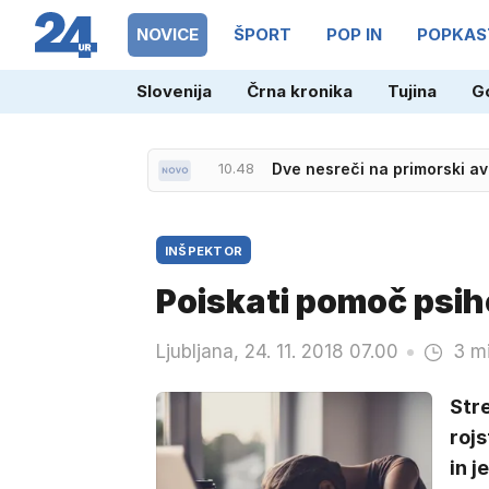
NOVICE
ŠPORT
POP IN
POPKAS
Slovenija
Črna kronika
Tujina
G
10.48
Dve nesreči na primorski av
INŠPEKTOR
Poiskati pomoč psih
Ljubljana, 24. 11. 2018 07.00
3 m
Stre
rojs
in j