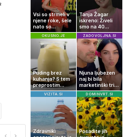
a
Vsi so strmeli v
Tanja Žagar
njene roke, šele
iskreno: Živeli
nato so
smo na 40
ugotovili, kaj
kvadratih, a
OKUSNO.JE
ZADOVOLJNA.SI
drži
imela sem vse,
kar otrok
potrebuje
Puding brez
Njuna ljubezen
kuhanja? S tem
naj bi bila
preprostim
marketinški trik,
trikom bo
tako se odzivata
VIZITA.SI
DOMINVRT.SI
pripravljen v
na govorice
nekaj minutah
Zdravniki
Posadite jih