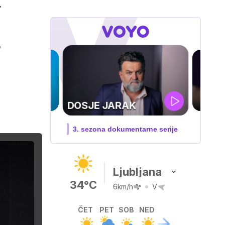
.
b
ZNAN OBRAZ IMA
SVOJ GLAS:
HRVAŠKA
Hrvaški zabavna oddaja
Ljubljana
34°C
6km/h
V
ČET
PET
SOB
NED