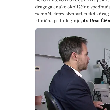
drugega enake okoliščine spodbuda
nemoči, depresivnosti, nekdo drug ji
klinična psihologinja,
dr. Urša Čiž