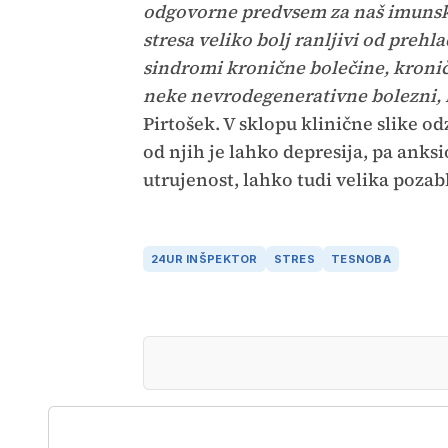
odgovorne predvsem za naš imunski
stresa veliko bolj ranljivi od prehl
sindromi kronične bolečine, kronič
neke nevrodegenerativne bolezni, 
Pirtošek. V sklopu klinične slike o
od njih je lahko depresija, pa anks
utrujenost, lahko tudi velika pozabl
24UR INŠPEKTOR
STRES
TESNOBA