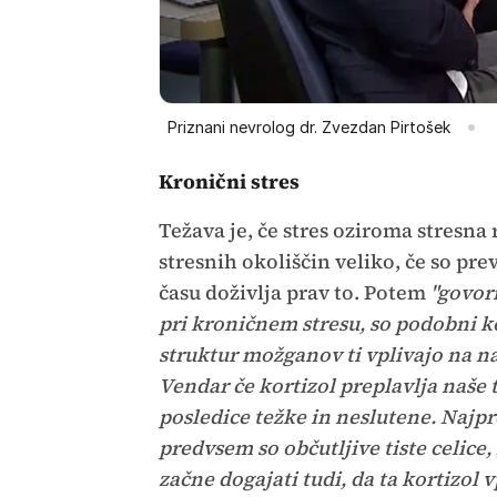
Priznani nevrolog dr. Zvezdan Pirtošek
Kronični stres
Težava je, če stres oziroma stresna r
stresnih okoliščin veliko, če so pr
času doživlja prav to. Potem
"govor
pri kroničnem stresu, so podobni ko
struktur možganov ti vplivajo na naš
Vendar če kortizol preplavlja naše 
posledice težke in neslutene. Najp
predvsem so občutljive tiste celice,
začne dogajati tudi, da ta kortizol 