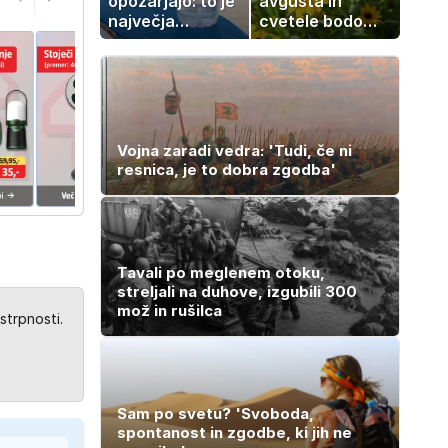
opozarjajo: to je
avgusta in
največja
cvetele bodo
napaka, ki jo
vse do zime
ljudje delajo med
vročino
Vojna zaradi vedra: 'Tudi, če ni
resnica, je to dobra zgodba'
Tavali po meglenem otoku,
streljali na duhove, izgubili 300
mož in rušilca
strpnosti.
Sam po svetu? 'Svoboda,
spontanost in zgodbe, ki jih ne