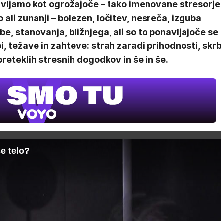
ivljamo kot ogrožajoče – tako imenovane stresorje
o ali zunanji – bolezen, ločitev, nesreča, izguba
be, stanovanja, bližnjega, ali so to ponavljajoče se
i, težave in zahteve: strah zaradi prihodnosti, skr
preteklih stresnih dogodkov in še in še.
e telo?