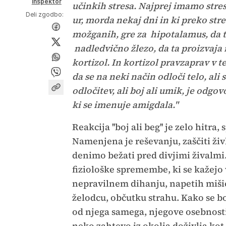
Inšpektor
učinkih stresa. Najprej imamo stres,
Deli zgodbo:
ur, morda nekaj dni in ki preko st
možganih, gre za hipotalamus, da ta 
nadledvično žlezo, da ta proizvaja 
kortizol. In kortizol pravzaprav v t
da se na neki način odloči telo, ali
odločitev, ali boj ali umik, je odg
ki se imenuje amigdala."
Reakcija ''boj ali beg'' je zelo hitra
Namenjena je reševanju, zaščiti živl
denimo bežati pred divjimi živalmi
fiziološke spremembe, ki se kažejo 
nepravilnem dihanju, napetih miši
želodcu, občutku strahu. Kako se b
od njega samega, njegove osebnosti,
neko zahtevo iz okolja doživlja ko