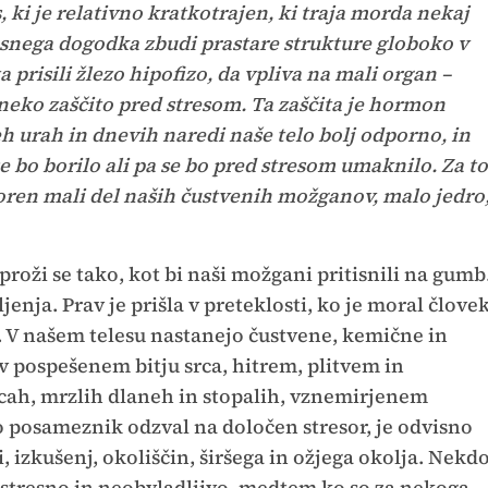
 ki je relativno kratkotrajen, ki traja morda nekaj
resnega dogodka zbudi prastare strukture globoko v
prisili žlezo hipofizo, da vpliva na mali organ –
neko zaščito pred stresom. Ta zaščita je hormon
eh urah in dnevih naredi naše telo bolj odporno, in
 se bo borilo ali pa se bo pred stresom umaknilo. Za to
ovoren mali del naših čustvenih možganov, malo jedro
, sproži se tako, kot bi naši možgani pritisnili na gumb
jenja. Prav je prišla v preteklosti, ko je moral člove
. V našem telesu nastanejo čustvene, kemične in
v pospešenem bitju srca, hitrem, plitvem in
cah, mrzlih dlaneh in stopalih, vznemirjenem
o posameznik odzval na določen stresor, je odvisno
 izkušenj, okoliščin, širšega in ožjega okolja. Nekd
t stresno in neobvladljivo, medtem ko so za nekoga