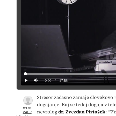
Loaded
:
0.92%
Current
0:00
/
Duration
17:55
Predvajaj
Tiho
Time
Stresor začasno zamaje človekovo r
dogajanje. Kaj se tedaj dogaja v te
AVTOR:
nevrolog
dr. Zvezdan Pirtošek
:
"V 
24UR