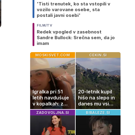
'Tisti trenutek, ko sta vstopili v
vozilo varovane osebe, sta
postali javni osebi'
FILM/TV
Redek vpogled v zasebnost
Sandre Bullock: Srečna sem, da jo
imam
MOSKISVET.COM
CEKIN.SI
Igralka pri 51
20-letnik kupil
letih navdušuje
hišo na slepo in
v kopalkah: z
danes mu vsi
možem uživa v
zavidajo
ZADOVOLJNA.SI
BIBALEZE.SI
romantičnem
poletju