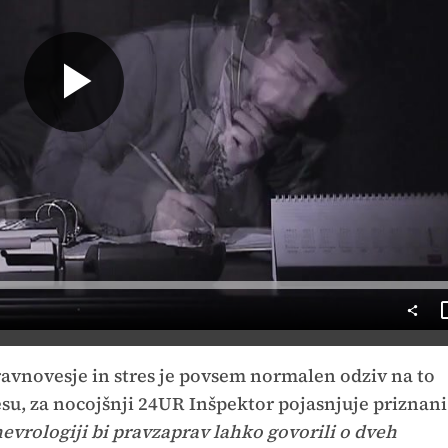
Predvajaj
avnovesje in stres je povsem normalen odziv na to
lesu, za nocojšnji 24UR Inšpektor pojasnjuje priznani
nevrologiji bi pravzaprav lahko govorili o dveh