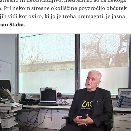
. Pri nekom stresne okoliščine povzročijo občutek
h vidi kot oviro, ki jo je treba premagati, je jasna
man Štaba
.