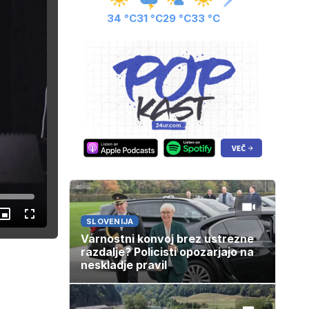
34 °C
31 °C
29 °C
33 °C
Slika
Celozaslonski
SLOVENIJA
v
način
sliki
Varnostni konvoj brez ustrezne
razdalje? Policisti opozarjajo na
neskladje pravil