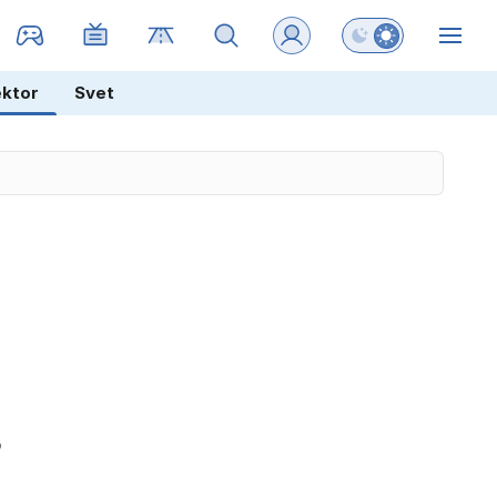
Preklopi barvni na
ZIN
ektor
Svet
o