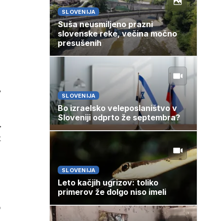
SLOVENIJA
Suša neusmiljeno prazni
slovenske reke, večina močno
presušenih
,
SLOVENIJA
Bo izraelsko veleposlaništvo v
Sloveniji odprto že septembra?
.
k
SLOVENIJA
Leto kačjih ugrizov: toliko
primerov že dolgo niso imeli
o