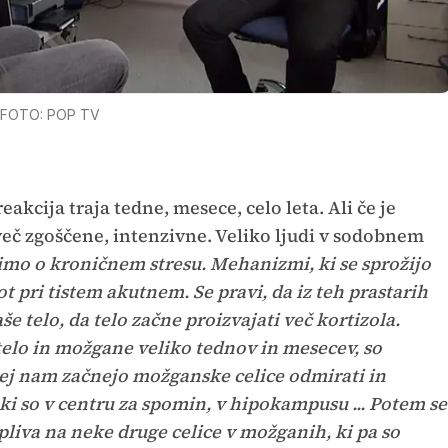
FOTO: POP TV
eakcija traja tedne, mesece, celo leta. Ali če je
eveč zgoščene, intenzivne. Veliko ljudi v sodobnem
imo o kroničnem stresu. Mehanizmi, ki se sprožijo
t pri tistem akutnem. Se pravi, da iz teh prastarih
e telo, da telo začne proizvajati več kortizola.
telo in možgane veliko tednov in mesecev, so
rej nam začnejo možganske celice odmirati in
 ki so v centru za spomin, v hipokampusu ... Potem se
vpliva na neke druge celice v možganih, ki pa so