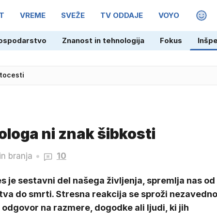
T
VREME
SVEŽE
TV ODDAJE
VOYO
MAGA
ospodarstvo
Znanost in tehnologija
Fokus
Inšp
tocesti
ologa ni znak šibkosti
in branja
10
s je sestavni del našega življenja, spremlja nas od
tva do smrti. Stresna reakcija se sproži nezavedn
e odgovor na razmere, dogodke ali ljudi, ki jih