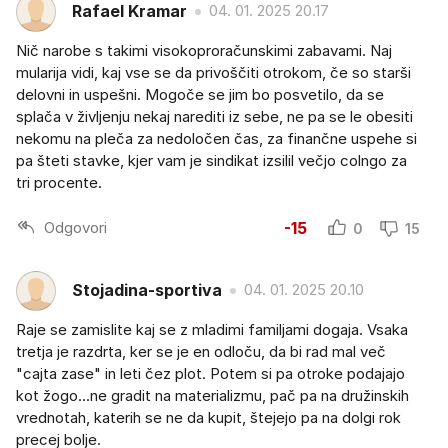
Rafael Kramar
04. 01. 2025 20.17
Nič narobe s takimi visokoproračunskimi zabavami. Naj
mularija vidi, kaj vse se da privoščiti otrokom, če so starši
delovni in uspešni. Mogoče se jim bo posvetilo, da se
splača v življenju nekaj narediti iz sebe, ne pa se le obesiti
nekomu na pleča za nedoločen čas, za finančne uspehe si
pa šteti stavke, kjer vam je sindikat izsilil večjo colngo za
tri procente.
Odgovori
-15
0
15
Stojadina-sportiva
04. 01. 2025 20.10
Raje se zamislite kaj se z mladimi familjami dogaja. Vsaka
tretja je razdrta, ker se je en odloču, da bi rad mal več
"cajta zase" in leti čez plot. Potem si pa otroke podajajo
kot žogo...ne gradit na materializmu, pač pa na družinskih
vrednotah, katerih se ne da kupit, štejejo pa na dolgi rok
precej bolje.