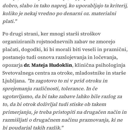
dobro, slabo in tako naprej, ko uporabljajo ta kriterij,
koliko je nekaj vredno po denarni oz. materialni
plati."
Po drugi strani, ker mnogi starši stroškov
organiziranih rojstnodnevnih zabav ne zmorejo
plačati, dogodki, ki bi morali biti veseli in praznični,
postanejo tudi osnova razslojevanja in ločevanja,
opozarja
dr. Mateja Hudoklin
, klinična psihologinja
Svetovalnega centra za otroke, mladostnike in starše
Ljubljana.
"In zagotovo to ni v prid otroku in
sprejemanju različnosti, tolerance. In če
ugotavljamo, da bi take zabave lahko bile razlog za
to, da bi otrok doživljal tudi stiske ob takem
primerjanju, je treba pristopiti na drugačen način in
razmišljati o drugačnem načinu praznovanja, ki ne
bi poudarjal takih razlik."