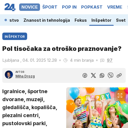
NOVICE
ŠPORT
POP IN
POPKAST
VREME
odarstvo
Znanost in tehnologija
Fokus
Inšpektor
Svet
INŠPEKTOR
Pol tisočaka za otroško praznovanje?
Ljubljana , 04. 01. 2025 12.28
4 min branja
97
AVTOR:
Miha Drozg
Igralnice, športne
dvorane, muzeji,
gledališča, kopališča,
plezalni centri,
pustolovski parki,