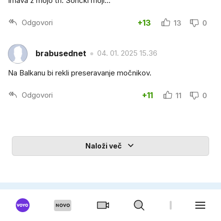
Imava z mojo tri. Sončki moji...
Odgovori
+13
13
0
brabusednet
04. 01. 2025 15.36
Na Balkanu bi rekli preseravanje močnikov.
Odgovori
+11
11
0
Naloži več