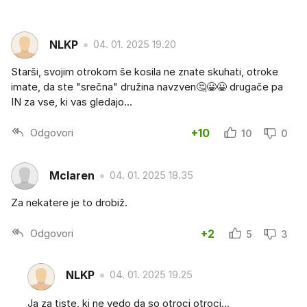
NLKP
04. 01. 2025 19.20
Starši, svojim otrokom še kosila ne znate skuhati, otroke
imate, da ste "srečna" družina navzven🤔😀😀 drugače pa
IN za vse, ki vas gledajo...
Odgovori
+10
10
0
Mclaren
04. 01. 2025 18.35
Za nekatere je to drobiž.
Odgovori
+2
5
3
NLKP
04. 01. 2025 19.25
Ja za tiste, ki ne vedo da so otroci otroci...