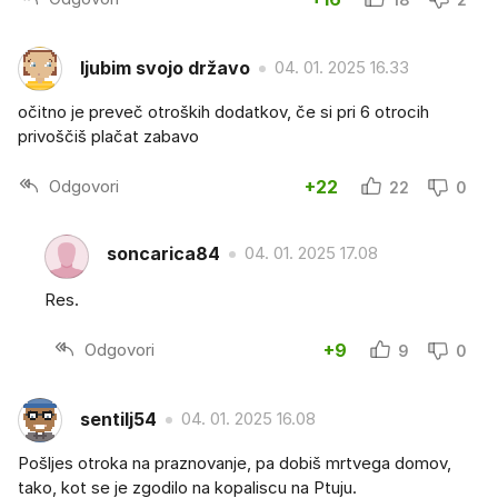
ljubim svojo državo
04. 01. 2025 16.33
očitno je preveč otroških dodatkov, če si pri 6 otrocih
privoščiš plačat zabavo
Odgovori
+22
22
0
soncarica84
04. 01. 2025 17.08
Res.
Odgovori
+9
9
0
sentilj54
04. 01. 2025 16.08
Pošljes otroka na praznovanje, pa dobiš mrtvega domov,
tako, kot se je zgodilo na kopaliscu na Ptuju.