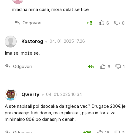
mladina nima časa, mora delat selfiče
Odgovori
+6
6
0
Kostorog
04. 01. 2025 17.26
Ima se, može se.
Odgovori
+5
6
1
Qwerty
04. 01. 2025 16.34
A ste napisali pol tisocaka da zgleda vec? Drugace 200€ je
praznovanje tudi doma, malo piknika , pijaca in torta za
minimalno 80€ po danasnjih cenah.
Odgovori
+16
18
2