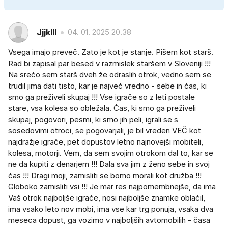
Jjjklll
04. 01. 2025 20.38
Vsega imajo preveč. Zato je kot je stanje. Pišem kot starš.
Rad bi zapisal par besed v razmislek staršem v Sloveniji !!!
Na srečo sem starš dveh že odraslih otrok, vedno sem se
trudil jima dati tisto, kar je največ vredno - sebe in čas, ki
smo ga preživeli skupaj !!! Vse igrače so z leti postale
stare, vsa kolesa so obležala. Čas, ki smo ga preživeli
skupaj, pogovori, pesmi, ki smo jih peli, igrali se s
sosedovimi otroci, se pogovarjali, je bil vreden VEČ kot
najdražje igrače, pet dopustov letno najnovejši mobiteli,
kolesa, motorji. Vem, da sem svojim otrokom dal to, kar se
ne da kupiti z denarjem !!! Dala sva jim z ženo sebe in svoj
čas !!! Dragi moji, zamisliti se bomo morali kot družba !!!
Globoko zamisliti vsi !!! Je mar res najpomembnejše, da ima
Vaš otrok najboljše igrače, nosi najboljše znamke oblačil,
ima vsako leto nov mobi, ima vse kar trg ponuja, vsaka dva
meseca dopust, ga vozimo v najboljših avtomobilih - časa