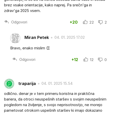
brez vsake orientacije, kako naprej. Pa srečn'ga in
zdrav'ga 2025 vsem.
Odgovori
+20
22
2
Miran Petek
04. 01. 2025 17.02
Bravo, enako mislim 👏
Odgovori
+12
12
0
traparija
04. 01. 2025 15.54
odlično. denar je v tem primeru koristna in praktična
bariera, da otroci neuspešnih staršev s svojim neuspešnim
pogledom na življenje, s svojo neprisotnostjo, ne morejo
pametovat otrokom uspešnih staršev ki imajo dokazano