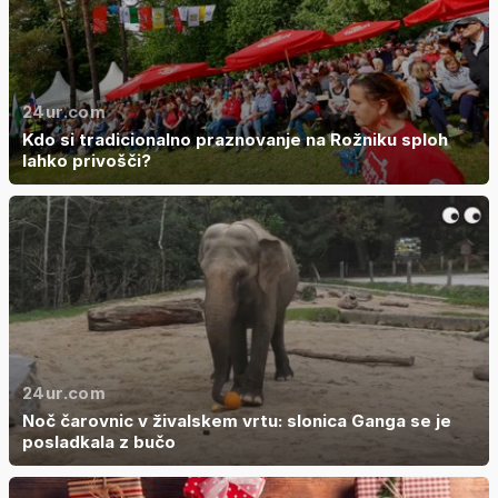
24ur.com
Kdo si tradicionalno praznovanje na Rožniku sploh
lahko privošči?
24ur.com
Noč čarovnic v živalskem vrtu: slonica Ganga se je
posladkala z bučo