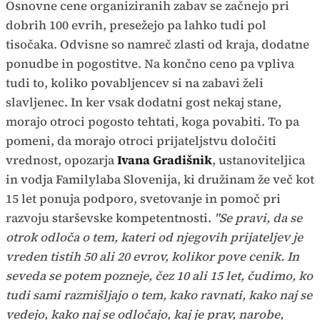
Osnovne cene organiziranih zabav se začnejo pri
dobrih 100 evrih, presežejo pa lahko tudi pol
tisočaka. Odvisne so namreč zlasti od kraja, dodatne
ponudbe in pogostitve. Na končno ceno pa vpliva
tudi to, koliko povabljencev si na zabavi želi
slavljenec. In ker vsak dodatni gost nekaj stane,
morajo otroci pogosto tehtati, koga povabiti. To pa
pomeni, da morajo otroci prijateljstvu določiti
vrednost, opozarja
Ivana Gradišnik
, ustanoviteljica
in vodja Familylaba Slovenija, ki družinam že več kot
15 let ponuja podporo, svetovanje in pomoč pri
razvoju starševske kompetentnosti.
"Se pravi, da se
otrok odloča o tem, kateri od njegovih prijateljev je
vreden tistih 50 ali 20 evrov, kolikor pove cenik. In
seveda se potem pozneje, čez 10 ali 15 let, čudimo, ko
tudi sami razmišljajo o tem, kako ravnati, kako naj se
vedejo, kako naj se odločajo, kaj je prav, narobe,