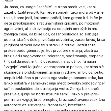
Ja..haha, za uboge "sončke" je treba nardit vse, kar si
zaželijo (zahtevajo!). Kar reče sonček, tako mora bit - al je
to kaj bomo jedli, kaj bomo počeli, kam gremo itd. In če je
dete preokupirano z računalniškimi igricami, po možnosti
agresivnimi, ali z aktivnostjo na socialnih omrežjih in mu
zmanjka časa, da bi se učil, česar posledica so slab(š)e
ocene, starši v šolo privlečejo odvetnike, zaradi krivic, ki so
jih njihovi otročki deležni s strani učiteljev.. Rezultat te
prakse bodo generacije, kot prvo: brez znanja, zlasti pa
brez sledu odgovornosti, tolerance, spoštovanja, empatije
(!!), solidarnosti in t.i. človečnosti na splošno. Ta način
"vzgoje" vodi izključno v nestrpnost in pohlep, kar nima nič
skupnega s pridobivanjem znanja in zdravo ambicioznostjo,
ampak izključno s prevlado ega vsakega posameznika, kar
lahko eskalira v samo-uničenje medčloveških odnosov "per
se" in posledično do iztrebljanja vrste. Zemlja bo k sreči
preživela, ljudje se bodo izpljunili sami. Toliko o pre-pre-
permisivni vzgoji, brez omejitev, brez spoštovanja vsakršne
avtoritete oz. ustvarjanju "robotske", brezčutne
generacije, ki se bo na koncu sesedla sama vase in ostala