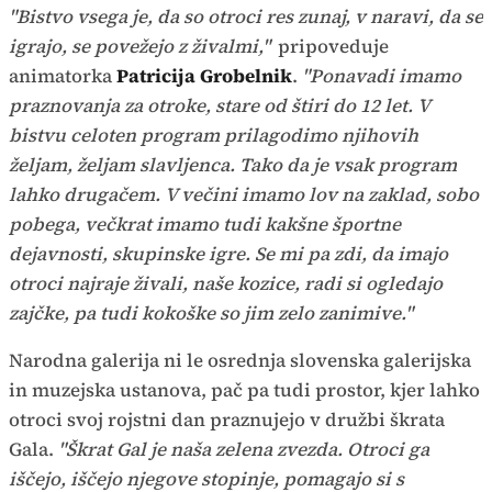
"Bistvo vsega je, da so otroci res zunaj, v naravi, da se
igrajo, se povežejo z živalmi,"
pripoveduje
animatorka
Patricija Grobelnik
.
"Ponavadi imamo
praznovanja za otroke, stare od štiri do 12 let. V
bistvu celoten program prilagodimo njihovih
željam, željam slavljenca. Tako da je vsak program
lahko drugačem. V večini imamo lov na zaklad, sobo
pobega, večkrat imamo tudi kakšne športne
dejavnosti, skupinske igre. Se mi pa zdi, da imajo
otroci najraje živali, naše kozice, radi si ogledajo
zajčke, pa tudi kokoške so jim zelo zanimive."
Narodna galerija ni le osrednja slovenska galerijska
in muzejska ustanova, pač pa tudi prostor, kjer lahko
otroci svoj rojstni dan praznujejo v družbi škrata
Gala.
"Škrat Gal je naša zelena zvezda. Otroci ga
iščejo, iščejo njegove stopinje, pomagajo si s