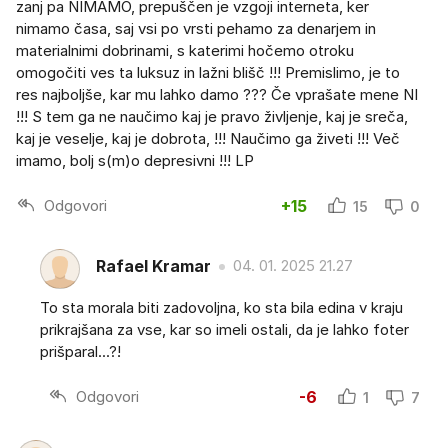
zanj pa NIMAMO, prepuščen je vzgoji interneta, ker
nimamo časa, saj vsi po vrsti pehamo za denarjem in
materialnimi dobrinami, s katerimi hočemo otroku
omogočiti ves ta luksuz in lažni blišč !!! Premislimo, je to
res najboljše, kar mu lahko damo ??? Če vprašate mene NI
!!! S tem ga ne naučimo kaj je pravo življenje, kaj je sreča,
kaj je veselje, kaj je dobrota, !!! Naučimo ga živeti !!! Več
imamo, bolj s(m)o depresivni !!! LP
Odgovori
+15
15
0
Rafael Kramar
04. 01. 2025 21.27
To sta morala biti zadovoljna, ko sta bila edina v kraju
prikrajšana za vse, kar so imeli ostali, da je lahko foter
prišparal...?!
Odgovori
-6
1
7