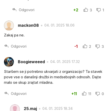
Odgovori
+2
3
1
mackon08
04. 01. 2025 18.06
Zakaj pa ne.
Odgovori
-1
2
3
Boogieweeed
04. 01. 2025 17.32
Staršem se ji potrebno ukvarjati z organizacijo? Ta stavek
pove vse o današnji družbi in medsebojnih odnosih. Dajte
malo se skup zrajtat mladina.
Odgovori
+11
11
0
25.maj
04. 01. 2025 18.34