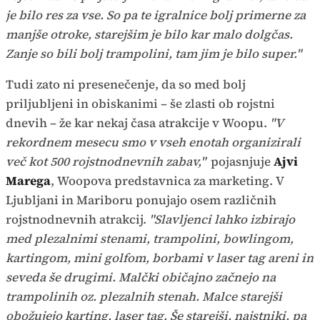
je bilo res za vse. So pa te igralnice bolj primerne za
manjše otroke, starejšim je bilo kar malo dolgčas.
Zanje so bili bolj trampolini, tam jim je bilo super."
Tudi zato ni presenečenje, da so med bolj
priljubljeni in obiskanimi – še zlasti ob rojstni
dnevih – že kar nekaj časa atrakcije v Woopu.
"V
rekordnem mesecu smo v vseh enotah organizirali
več kot 500 rojstnodnevnih zabav,"
pojasnjuje
Ajvi
Marega
, Woopova predstavnica za marketing. V
Ljubljani in Mariboru ponujajo osem različnih
rojstnodnevnih atrakcij.
"Slavljenci lahko izbirajo
med plezalnimi stenami, trampolini, bowlingom,
kartingom, mini golfom, borbami v laser tag areni in
seveda še drugimi. Malčki običajno začnejo na
trampolinih oz. plezalnih stenah. Malce starejši
obožujejo karting, laser tag. Še starejši, najstniki, pa