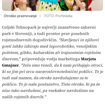
Otroško praznovanje
FOTO: Profimedia
Celjski Tehnopark je največji znanstveno-zabavni
park v Sloveniji, a tudi prostor prav posebnih
rojstnodnevnih dogodivščin.
"Slavljenci in njihovi
gosti lahko izbirajo med legorobotiko, vesoljskim
poletom, gibko, kuharskim ali trajnostnim rojstnim
dnevom,"
pripoveduje vodja marketinga
Marjeta
Gmajner
.
"Zelo smo veseli, da k nam prihajajo otroci,
ki so jim pri srcu naravoslovnotehnični poklici. To je
tudi naš namen, da otroke navdušujemo za te
poklice. To je naše poslanstvo. Tiste otroke, ki pa še
niso tako navdušeni, pa vsekakor navdušimo na
naših rojstnih dnevih."