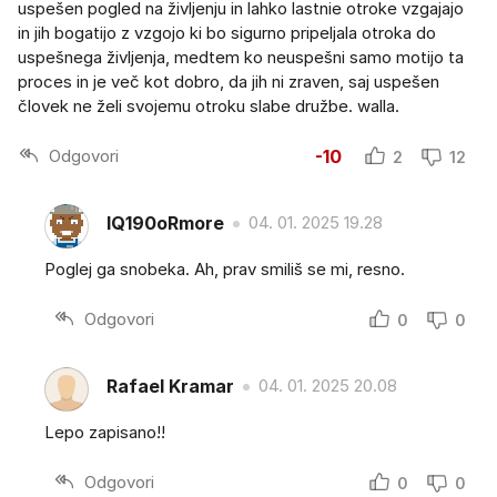
uspešen pogled na življenju in lahko lastnie otroke vzgajajo
in jih bogatijo z vzgojo ki bo sigurno pripeljala otroka do
uspešnega življenja, medtem ko neuspešni samo motijo ta
proces in je več kot dobro, da jih ni zraven, saj uspešen
človek ne želi svojemu otroku slabe družbe. walla.
Odgovori
-10
2
12
IQ190oRmore
04. 01. 2025 19.28
Poglej ga snobeka. Ah, prav smiliš se mi, resno.
Odgovori
0
0
Rafael Kramar
04. 01. 2025 20.08
Lepo zapisano!!
Odgovori
0
0