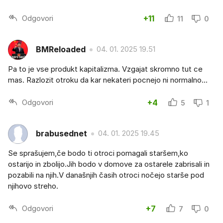
Odgovori
+11
11
0
BMReloaded
04. 01. 2025 19.51
Pa to je vse produkt kapitalizma. Vzgajat skromno tut ce
mas. Razlozit otroku da kar nekateri pocnejo ni normalno...
Odgovori
+4
5
1
brabusednet
04. 01. 2025 19.45
Se sprašujem,če bodo ti otroci pomagali staršem,ko
ostarijo in zbolijo.Jih bodo v domove za ostarele zabrisali in
pozabili na njih.V današnjih časih otroci nočejo starše pod
njihovo streho.
Odgovori
+7
7
0