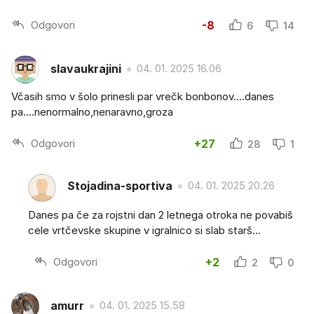
Odgovori
-8
6
14
slavaukrajini
04. 01. 2025 16.06
Včasih smo v šolo prinesli par vrečk bonbonov....danes
pa....nenormalno,nenaravno,groza
Odgovori
+27
28
1
Stojadina-sportiva
04. 01. 2025 20.26
Danes pa če za rojstni dan 2 letnega otroka ne povabiš
cele vrtčevske skupine v igralnico si slab starš...
Odgovori
+2
2
0
amurr
04. 01. 2025 15.58