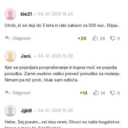
kle21
04. 01. 2025 15.45
Otrok, ki se doji do 5 leta in rabi zabavo za 500 eur.. Ehjaa..
Odgovori
+26
26
0
Jani.
04. 01. 2025 15.39
Kjer se pojavljata povpraševanje in kupna moč se pojavlja
ponudba. Zame osebno veliko preveč ponudbe za mularijo.
Nimam pa nič proti. Vsak sam odloča.
Odgovori
+14
14
0
Jjjklll
04. 01. 2025 15.38
Hehe. Sej pravim...vsi niso revni. Otroci so naše bogatstvo.