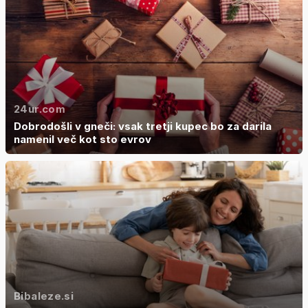
24ur.com
Dobrodošli v gneči: vsak tretji kupec bo za darila
namenil več kot sto evrov
Bibaleze.si