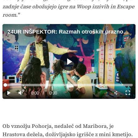
zadnje čase obožujejo igre na Woop izzivih in Escape
room."
24UR INŠPEKTOR: Razmah otroških praznovanj
Predvajaj
Loaded
:
0%
Current
0:00
/
Duration
0:00
Predvajaj
Tiho
Celoz
način
Time
Ob vznožju Pohorja, nedaleč od Maribora, je
Hrastova dežela, doživljajsko igrišče z mini kmetijo.