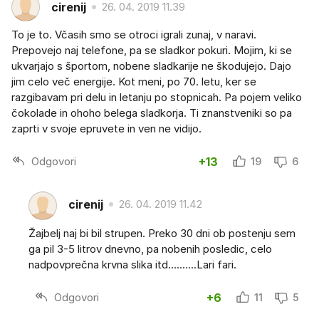
cirenij
26. 04. 2019 11.39
To je to. Včasih smo se otroci igrali zunaj, v naravi.
Prepovejo naj telefone, pa se sladkor pokuri. Mojim, ki se
ukvarjajo s športom, nobene sladkarije ne škodujejo. Dajo
jim celo več energije. Kot meni, po 70. letu, ker se
razgibavam pri delu in letanju po stopnicah. Pa pojem veliko
čokolade in ohoho belega sladkorja. Ti znanstveniki so pa
zaprti v svoje epruvete in ven ne vidijo.
Odgovori
+13
19
6
cirenij
26. 04. 2019 11.42
Žajbelj naj bi bil strupen. Preko 30 dni ob postenju sem
ga pil 3-5 litrov dnevno, pa nobenih posledic, celo
nadpovprečna krvna slika itd..........Lari fari.
Odgovori
+6
11
5