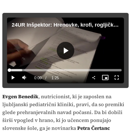
24UR Inšpektor: Hrenovke, krofi, rogljički, sokovi ...
Predvajaj
Loaded
:
11.57%
Current
0:00
/
Duration
1:25
Predvajaj
Tiho
Slika
Celozas
v
način
sliki
Time
Evgen Benedik
, nutricionist, ki je zaposlen na
ljubljanski pediatrični kliniki, pravi, da so premiki
glede prehranjevalnih navad počasni. Da bi dobili
širši vpogled v hrano, ki jo učencem ponujajo
slovenske šole, ga je novinarka
Petra Čertanc