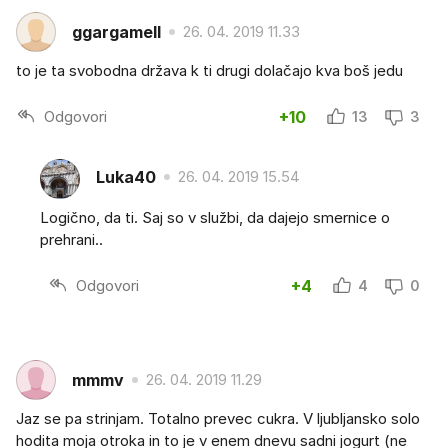
ggargamell
26. 04. 2019 11.33
to je ta svobodna država k ti drugi dolačajo kva boš jedu
Odgovori
+10
13
3
Luka40
26. 04. 2019 15.54
Logično, da ti. Saj so v službi, da dajejo smernice o
prehrani..
Odgovori
+4
4
0
mmmv
26. 04. 2019 11.29
Jaz se pa strinjam. Totalno prevec cukra. V ljubljansko solo
hodita moja otroka in to je v enem dnevu sadni jogurt (ne