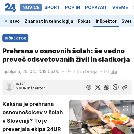
NOVICE
ŠPORT
POP IN
POPKAST
VREME
odarstvo
Znanost in tehnologija
Fokus
Inšpektor
Svet
INŠPEKTOR
Prehrana v osnovnih šolah: še vedno
preveč odsvetovanih živil in sladkorja
Ljubljana, 26. 04. 2019 06.00
2 min branja
85
AVTOR:
24UR Inšpektor
Kakšna je prehrana
osnovnošolcev v šolah
v Sloveniji? To je
preverjala ekipa 24UR