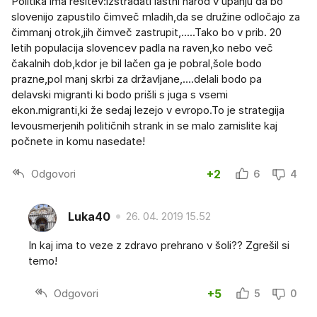
Politika ima rešitev:izstradati lastni narod v upanju da bo
slovenijo zapustilo čimveč mladih,da se družine odločajo za
čimmanj otrok,jih čimveč zastrupit,.....Tako bo v prib. 20
letih populacija slovencev padla na raven,ko nebo več
čakalnih dob,kdor je bil lačen ga je pobral,šole bodo
prazne,pol manj skrbi za državljane,....delali bodo pa
delavski migranti ki bodo prišli s juga s vsemi
ekon.migranti,ki že sedaj lezejo v evropo.To je strategija
levousmerjenih političnih strank in se malo zamislite kaj
počnete in komu nasedate!
Odgovori
+2
6
4
Luka40
26. 04. 2019 15.52
In kaj ima to veze z zdravo prehrano v šoli?? Zgrešil si
temo!
Odgovori
+5
5
0