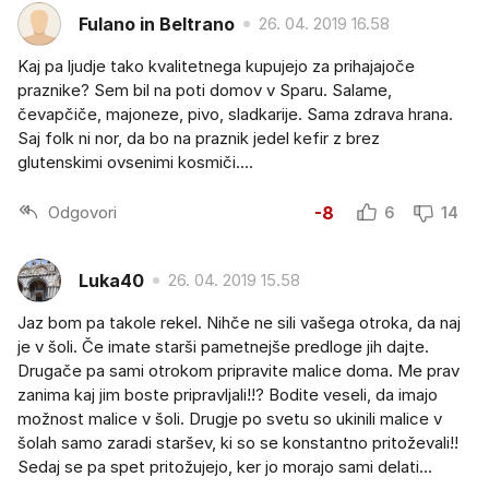
Fulano in Beltrano
26. 04. 2019 16.58
Kaj pa ljudje tako kvalitetnega kupujejo za prihajajoče
praznike? Sem bil na poti domov v Sparu. Salame,
čevapčiče, majoneze, pivo, sladkarije. Sama zdrava hrana.
Saj folk ni nor, da bo na praznik jedel kefir z brez
glutenskimi ovsenimi kosmiči....
Odgovori
-8
6
14
Luka40
26. 04. 2019 15.58
Jaz bom pa takole rekel. Nihče ne sili vašega otroka, da naj
je v šoli. Če imate starši pametnejše predloge jih dajte.
Drugače pa sami otrokom pripravite malice doma. Me prav
zanima kaj jim boste pripravljali!!? Bodite veseli, da imajo
možnost malice v šoli. Drugje po svetu so ukinili malice v
šolah samo zaradi staršev, ki so se konstantno pritoževali!!
Sedaj se pa spet pritožujejo, ker jo morajo sami delati...