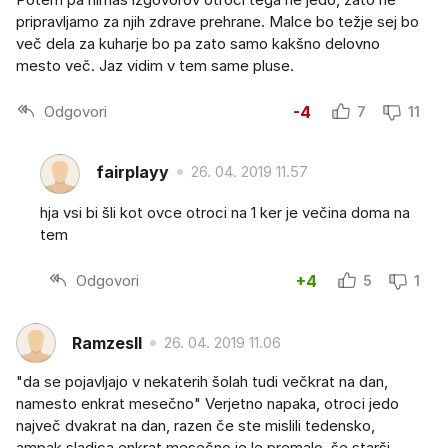
pripravljamo za njih zdrave prehrane. Malce bo težje sej bo
več dela za kuharje bo pa zato samo kakšno delovno
mesto več. Jaz vidim v tem same pluse.
Odgovori
-4
7
11
fairplayy
26. 04. 2019 11.57
hja vsi bi šli kot ovce otroci na 1 ker je večina doma na
tem
Odgovori
+4
5
1
RamzesII
26. 04. 2019 11.06
"da se pojavljajo v nekaterih šolah tudi večkrat na dan,
namesto enkrat mesečno" Verjetno napaka, otroci jedo
največ dvakrat na dan, razen če ste mislili tedensko,
ampak sladica enkrat mesečno je le premalo, še starši