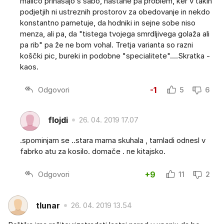
malico prinašajo s sabo, nastane pa problem, ker v takih
podjetjih ni ustreznih prostorov za obedovanje in nekdo
konstantno pametuje, da hodniki in sejne sobe niso
menza, ali pa, da "tistega tvojega smrdljivega golaža ali
pa rib" pa že ne bom vohal. Tretja varianta so razni
koščki pic, bureki in podobne "specialitete"....Skratka -
kaos.
Odgovori
-1
5
6
flojdi
26. 04. 2019 17.07
.spominjam se ..stara mama skuhala , tamladi odnesl v
fabrko atu za kosilo. domače . ne kitajsko.
Odgovori
+9
11
2
tlunar
26. 04. 2019 13.54