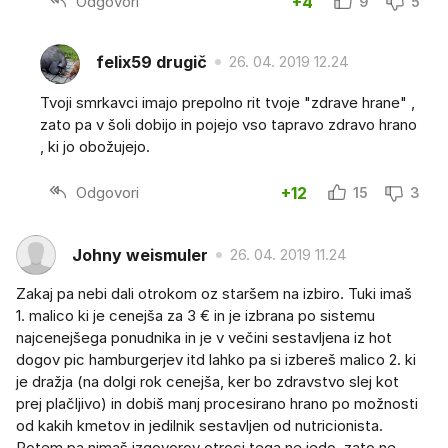
Odgovori
+4
9
5
felix59 drugič
26. 04. 2019 12.24
Tvoji smrkavci imajo prepolno rit tvoje "zdrave hrane" ,
zato pa v šoli dobijo in pojejo vso tapravo zdravo hrano
, ki jo obožujejo.
Odgovori
+12
15
3
Johny weismuler
26. 04. 2019 11.24
Zakaj pa nebi dali otrokom oz staršem na izbiro. Tuki imaš
1. malico ki je cenejša za 3 € in je izbrana po sistemu
najcenejšega ponudnika in je v večini sestavljena iz hot
dogov pic hamburgerjev itd lahko pa si izbereš malico 2. ki
je dražja (na dolgi rok cenejša, ker bo zdravstvo slej kot
prej plačljivo) in dobiš manj procesirano hrano po možnosti
od kakih kmetov in jedilnik sestavljen od nutricionista.
Potem pa nimaš izgovorov otroci tega ne jedo, zato ne