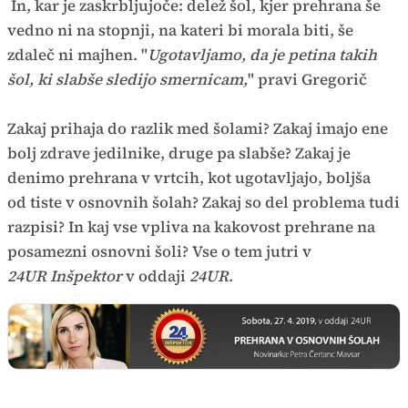
In, kar je zaskrbljujoče: delež šol, kjer prehrana še
vedno ni na stopnji, na kateri bi morala biti, še
zdaleč ni majhen. "
Ugotavljamo, da je petina takih
šol, ki slabše sledijo smernicam,
" pravi Gregorič
Zakaj prihaja do razlik med šolami? Zakaj imajo ene
bolj zdrave jedilnike, druge pa slabše? Zakaj je
denimo prehrana v vrtcih, kot ugotavljajo, boljša
od tiste v osnovnih šolah? Zakaj so del problema tudi
razpisi? In kaj vse vpliva na kakovost prehrane na
posamezni osnovni šoli? Vse o tem jutri v
24UR Inšpektor
v oddaji
24UR
.