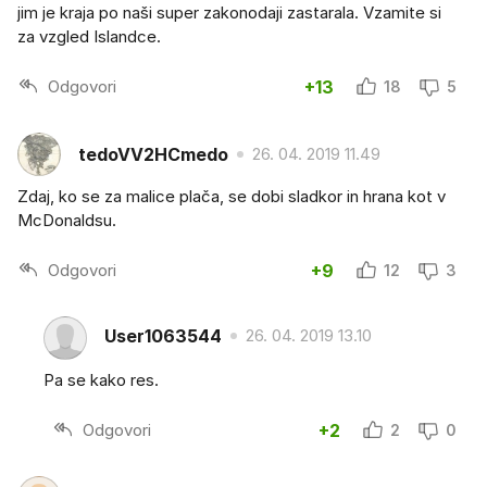
jim je kraja po naši super zakonodaji zastarala. Vzamite si
za vzgled Islandce.
Odgovori
+13
18
5
tedoVV2HCmedo
26. 04. 2019 11.49
Zdaj, ko se za malice plača, se dobi sladkor in hrana kot v
McDonaldsu.
Odgovori
+9
12
3
User1063544
26. 04. 2019 13.10
Pa se kako res.
Odgovori
+2
2
0