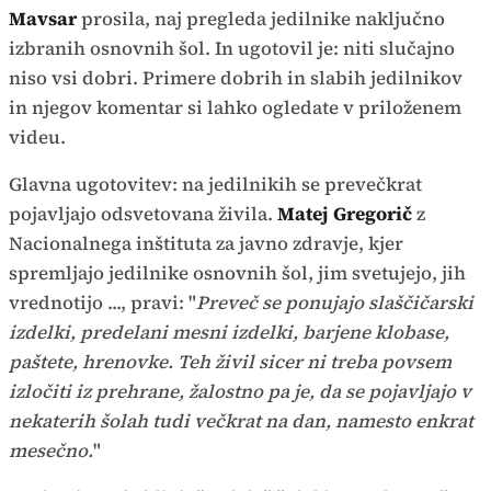
Mavsar
prosila, naj pregleda jedilnike naključno
izbranih osnovnih šol. In ugotovil je: niti slučajno
niso vsi dobri. Primere dobrih in slabih jedilnikov
in njegov komentar si lahko ogledate v priloženem
videu.
Glavna ugotovitev: na jedilnikih se prevečkrat
pojavljajo odsvetovana živila.
Matej Gregorič
z
Nacionalnega inštituta za javno zdravje, kjer
spremljajo jedilnike osnovnih šol, jim svetujejo, jih
vrednotijo ..., pravi: "
Preveč se ponujajo slaščičarski
izdelki, predelani mesni izdelki, barjene klobase,
paštete, hrenovke. Teh živil sicer ni treba povsem
izločiti iz prehrane, žalostno pa je, da se pojavljajo v
nekaterih šolah tudi večkrat na dan, namesto enkrat
mesečno.
"