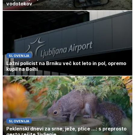
vodotokov
SLOVENIJA
Lažni policist na Brniku več kot leto in pol, opremo
kupil na Bolhi
SLOVENIJA
Peklenski dnevi za srne, ježe, ptice ...: s preprosto
gesto rešite življenje