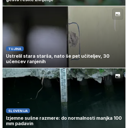
TUJINA
Ustrelil stara starša, nato še pet učiteljev, 30
učencev ranjenih
SLOVENIJA
Izjemne sušne razmere: do normalnosti manjka 100
mm padavin