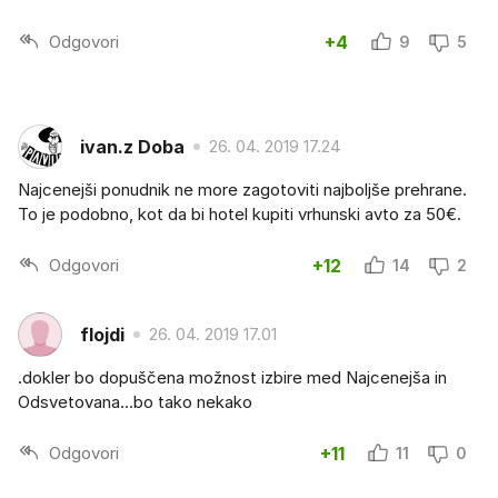
Odgovori
+4
9
5
ivan.z Doba
26. 04. 2019 17.24
Najcenejši ponudnik ne more zagotoviti najboljše prehrane.
To je podobno, kot da bi hotel kupiti vrhunski avto za 50€.
Odgovori
+12
14
2
flojdi
26. 04. 2019 17.01
.dokler bo dopuščena možnost izbire med Najcenejša in
Odsvetovana...bo tako nekako
Odgovori
+11
11
0