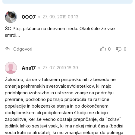
0OO7
27. 09. 2019 09.13
ŠC Ptuj: piščanci na dnevnem redu. Okoli šole že vse
smrdi...
Odgovori
0
0
Ana17
27. 07. 2019 18.39
Žalostno, da se v takšnem prispevku niti z besedo ne
omenja prehranskih svetovalcev/dietetikov, ki imajo
pridobljeno izobrazbo in ustrezno znanje na področju
prehrane, podrobno poznajo priporočila za različne
populacije in bolezenska stanja in po dokončanem
dodiplomskem ali podiplomskem študiju ne dobijo
zaposlitve, ker še vedno obstaja prepričanje, da ˝zdrav˝
jedilnik lahko sestavi vsak, ki ima nekaj minut časa (bodisi
vodja kuhinje ali učitelj, ki mu zmanjka nekaj ur do polnega