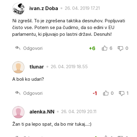
ivan.z Doba
26. 04. 2019 17.21
Ni zgrešil. To je zgrešena taktika desnuhov. Popljuvati
čisto vse. Potem se pa čudimo, da so edini v EU
parlamentu, ki pljuvajo po lastni državi. Desnuhi!
Odgovori
+6
6
0
tlunar
26. 04. 2019 18.55
A boli ko udari?
Odgovori
-1
0
1
alenka.NN
26. 04. 2019 20.11
Žan ti pa lepo spat, da bo mir tukaj...:)