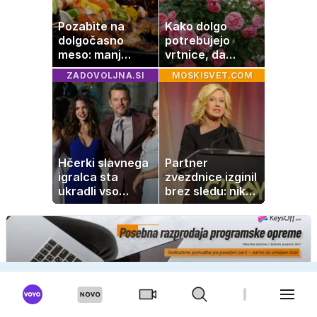
Pozabite na
Kako dolgo
dolgočasno
potrebujejo
meso: manj
vrtnice, da
maščobe, več
zrastejo? Vse o
ZADOVOLJNA.SI
MOSKISVET.COM
svežine
rasti, cvetenju in
negi vrtnic
Hčerki slavnega
Partner
igralca sta
zvezdnice izginil
ukradli vso
brez sledu: nikoli
pozornost
ga niso našli,
nato je prišla še
ena tragedija
OGLAS