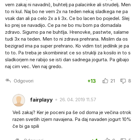
vem zakaj ni navadni), buhtelj pa palacinke ali strudelj. Men
to ni kul. Naj bo ne vem 2x na teden nekaj sladkega ne pa
vsak dan ali pa celo 2x a li 3x. Ce bo lacen bo pojedel. Slej
ko prej se navadijo. Ce pa ne bo mu bom pa domadala
zdravo. Sigurno pa ne buhtlja. Hrenovke, pastwte, salame
tudi 3x na teden. Men to ni zdrava prehrana. Mislim da os
bezigrad ima pa super prehrano. Ko vidim tist jedilnik je pa
to to. Pa treba je skombinirat ce so struklji za kosilo in to s
sladkorjem ne rabijo se isti dan sadnega jogurta. Pa gibajo
naj cim vec. Ven naj gredo.
Odgovori
+13
21
8
fairplayy
26. 04. 2019 11.57
Veš zakaj? Ker je poceni pa še od doma je večina otrok
razen svetlih izjem navajena. Pa daj navaden jogurt 10%
če bi ga spili