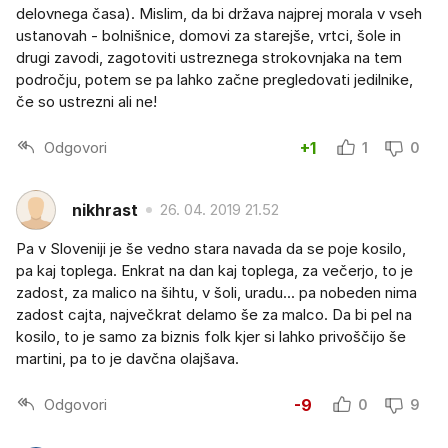
delovnega časa). Mislim, da bi država najprej morala v vseh
ustanovah - bolnišnice, domovi za starejše, vrtci, šole in
drugi zavodi, zagotoviti ustreznega strokovnjaka na tem
področju, potem se pa lahko začne pregledovati jedilnike,
če so ustrezni ali ne!
Odgovori
+1
1
0
nikhrast
26. 04. 2019 21.52
Pa v Sloveniji je še vedno stara navada da se poje kosilo,
pa kaj toplega. Enkrat na dan kaj toplega, za večerjo, to je
zadost, za malico na šihtu, v šoli, uradu... pa nobeden nima
zadost cajta, največkrat delamo še za malco. Da bi pel na
kosilo, to je samo za biznis folk kjer si lahko privoščijo še
martini, pa to je davčna olajšava.
Odgovori
-9
0
9