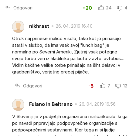
Odgovori
+20
24
4
nikhrast
26. 04. 2019 16.40
Otrok naj prinese malico v šolo, tako kot jo prinašajo
starši v službo, da ima vsak svoj "lunch bag" je
normalno po Severni Ameriki, Zjutraj vsak potegne
svojo torbo ven iz hladilnika pa laufa v avto, avtobus...
Vidim kakšne velike torbe prinašajo na šiht delavci v
gradbeništvo, verjetno precej pijače.
Odgovori
-5
7
12
Fulano in Beltrano
26. 04. 2019 16.56
V Sloveniji je v podjetjih organizirana malica/kosilo, ki ga
po navadi pripravljajo podpovprečne organizacije s
podpovprečnimi sestavinami. Kjer tega ni si ljudje