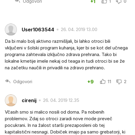
Odgovori
+1
1
0
User1063544
26. 04. 2019 13.00
Da bi malo bolj aktivno razmišljali, bi lahko otroci bili
vključeni v šolski program kuhanja, kjer bi se kot del učnega
programa zahtevala izključno zdrava prehrana. Tako bi
lokalne kmetije imele nekaj od teaga in tudi otroci bi se že
na začetku naučili in privadili na zdravo prehrano.
Odgovori
+9
11
2
cirenij
26. 04. 2019 12.35
Včasih smo si malico nosili od doma. Pa nobenih
problemov. Zdaj so otroci zaradi nove mode preveč
pocukrani. In na žalost starši prezaposleni ob tej
kapitalistični nesnagi. Dobiček imajo pa samo grebatorji, ki