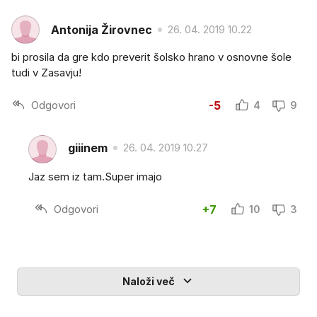
Antonija Žirovnec
26. 04. 2019 10.22
bi prosila da gre kdo preverit šolsko hrano v osnovne šole
tudi v Zasavju!
Odgovori
-5
4
9
giiinem
26. 04. 2019 10.27
Jaz sem iz tam.Super imajo
Odgovori
+7
10
3
Naloži več