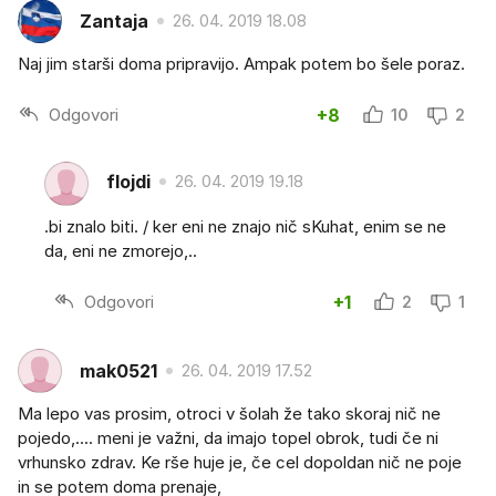
Zantaja
26. 04. 2019 18.08
Naj jim starši doma pripravijo. Ampak potem bo šele poraz.
Odgovori
+8
10
2
flojdi
26. 04. 2019 19.18
.bi znalo biti. / ker eni ne znajo nič sKuhat, enim se ne
da, eni ne zmorejo,..
Odgovori
+1
2
1
mak0521
26. 04. 2019 17.52
Ma lepo vas prosim, otroci v šolah že tako skoraj nič ne
pojedo,.... meni je važni, da imajo topel obrok, tudi če ni
vrhunsko zdrav. Ke rše huje je, če cel dopoldan nič ne poje
in se potem doma prenaje,