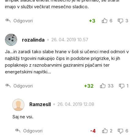
imajo v službi večkrat mesečno sladico.
Odgovori
+3
6
3
rozalinda
26. 04. 2019 10.57
Ja...in zaradi tako slabe hrane v šoli si učenci med odmori v
najbližji trgovini nakupijo čips in podobne prigrizke, ki jih
poplaknejo z raznobarvnimi gaziranimi pijačami ter
energetskimi napitki...
Odgovori
+32
33
1
RamzesII
26. 04. 2019 12.08
Saj ne vsi.
Odgovori
-4
2
6