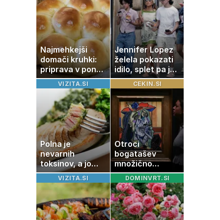
Najmehkejši
Jennifer Lopez
domači kruhki:
želela pokazati
priprava v ponvi
idilo, splet pa je
je trik za popoln
razburila ena
VIZITA.SI
CEKIN.SI
rezultat
stvar
Polna je
Otroci
nevarnih
bogatašev
toksinov, a jo
množično
imamo vsi radi:
prodajajo
VIZITA.SI
DOMINVRT.SI
to je najbolj
družinske
nezdrava riba, ki
zbirke: raje imajo
jo mnogi redno
denar kot
uživajo
umetnine