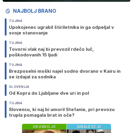
NAJBOLJ BRANO
TUJINA
Upokojenec ugrabil štiriletnika in ga odpeljal v
svoje stanovanje
TUJINA
Tovorni vlak naj bi prevozil rdečo luč,
poškodovanih 15 ljudi
TUJINA
Brezposelni moški najel sodno dvorano v Kairu in
se izdajal za sodnika
SLOVENIJA
Od Kopra do Ljubljane dve uri in pol
TUJINA
Slovencu, ki naj bi umoril Stefanie, pri prevozu
trupla pomagala brat in oče?
OKUSNO.JE
BIBALEZE.SI