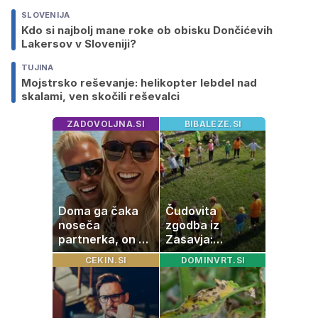
SLOVENIJA
Kdo si najbolj mane roke ob obisku Dončićevih
Lakersov v Sloveniji?
TUJINA
Mojstrsko reševanje: helikopter lebdel nad
skalami, ven skočili reševalci
ZADOVOLJNA.SI
BIBALEZE.SI
Doma ga čaka
Čudovita
noseča
zgodba iz
partnerka, on pa
Zasavja:
dopustuje z
otrokom
CEKIN.SI
DOMINVRT.SI
drugo
podarjajo nekaj,
česar ni mogoče
kupiti