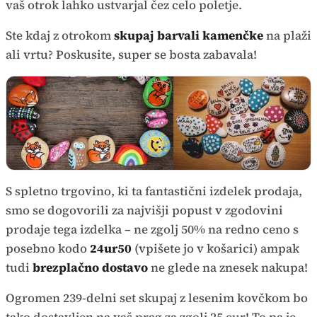
vaš otrok lahko ustvarjal čez celo poletje.
Ste kdaj z otrokom
skupaj barvali kamenčke
na plaži
ali vrtu? Poskusite, super se bosta zabavala!
S spletno trgovino, ki ta fantastični izdelek prodaja,
smo se dogovorili za najvišji popust v zgodovini
prodaje tega izdelka – ne zgolj 50% na redno ceno s
posebno kodo
24ur50
(vpišete jo v košarici) ampak
tudi
brezplačno dostavo
ne glede na znesek nakupa!
Ogromen 239-delni set skupaj z lesenim kovčkom bo