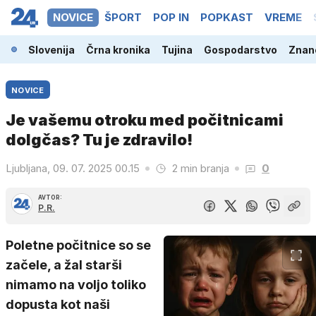
NOVICE
ŠPORT
POP IN
POPKAST
VREME
Slovenija
Črna kronika
Tujina
Gospodarstvo
Znano
NOVICE
Je vašemu otroku med počitnicami
dolgčas? Tu je zdravilo!
Ljubljana, 09. 07. 2025 00.15
2 min branja
0
AVTOR:
P.R.
Poletne počitnice so se
začele, a žal starši
nimamo na voljo toliko
dopusta kot naši