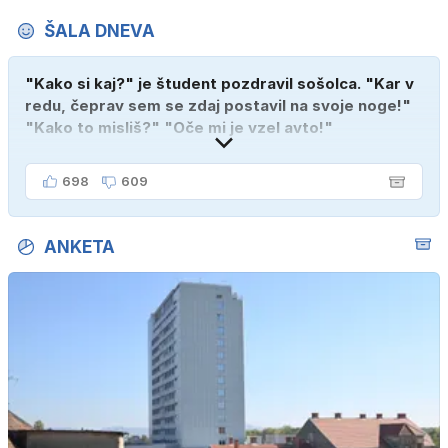
ŠALA DNEVA
"Kako si kaj?" je študent pozdravil sošolca. "Kar v
redu, čeprav sem se zdaj postavil na svoje noge!"
"Kako to misliš?" "Oče mi je vzel avto!"
698
609
ANKETA