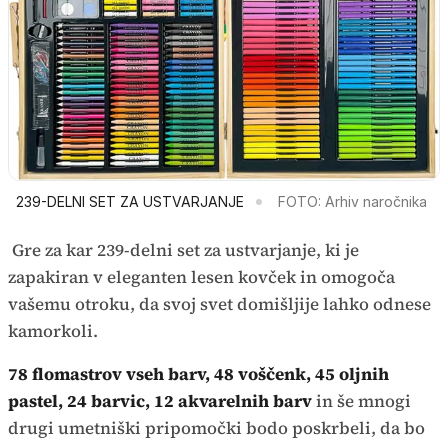
239-DELNI SET ZA USTVARJANJE
FOTO: Arhiv naročnika
Gre za kar 239-delni set za ustvarjanje, ki je
zapakiran v eleganten lesen kovček in omogoča
vašemu otroku, da svoj svet domišljije lahko odnese
kamorkoli.
78 flomastrov vseh barv, 48 voščenk, 45 oljnih
pastel, 24 barvic, 12 akvarelnih barv
in še mnogi
drugi umetniški pripomočki bodo poskrbeli, da bo