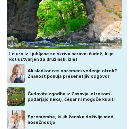
Le uro iz Ljubljane se skriva naravni čudež, ki je
kot ustvarjen za družinski izlet
Ali sladkor res spremeni vedenje otrok?
Znanost ponuja presenetljiv odgovor
Čudovita zgodba iz Zasavja: otrokom
podarjajo nekaj, česar ni mogoče kupiti
Spremembe, ki jih ženska doživlja med
nosečnostjo