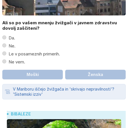
Ali so po vašem mnenju žvižgači v javnem zdravstvu
dovolj zaščiteni?
Da.
Ne.
Le v posameznih primerih.
Ne vem.
Moški
Ženska
V Mariboru iščejo žvižgača in 'skrivajo nepravilnosti'?
'Sistemski izziv'
BIBALEZE