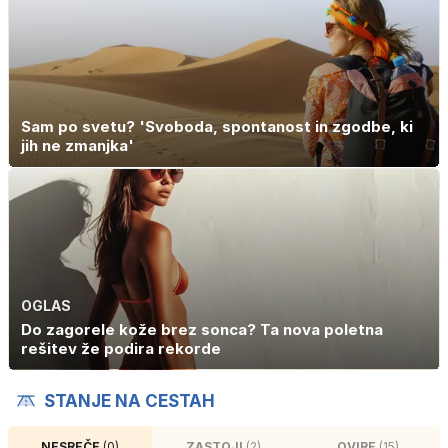
Sam po svetu? 'Svoboda, spontanost in zgodbe, ki
jih ne zmanjka'
OGLAS
Do zagorele kože brez sonca? Ta nova poletna
rešitev že podira rekorde
STANJE NA CESTAH
NESREČE
(0)
ZASTOJI
(2)
OVIRE
(15)