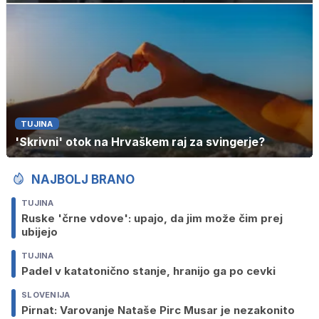
TUJINA
'Skrivni' otok na Hrvaškem raj za svingerje?
NAJBOLJ BRANO
TUJINA
Ruske 'črne vdove': upajo, da jim može čim prej
ubijejo
TUJINA
Padel v katatonično stanje, hranijo ga po cevki
SLOVENIJA
Pirnat: Varovanje Nataše Pirc Musar je nezakonito