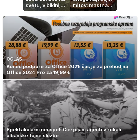
svetu, v bikiniju
mitov: mastna
znova navdušila
jetra ne
nastanejo zaradi
slanine, temveč
zaradi živila, ki
ga imamo vsi
radi
OGLAS
Konec podpore za Office 2021: čas je za prehod na
Office 2024 Pro za 19,99 €
Spektakularni neuspeh Cie: pijani agenti v rokah
albanske tajne službe