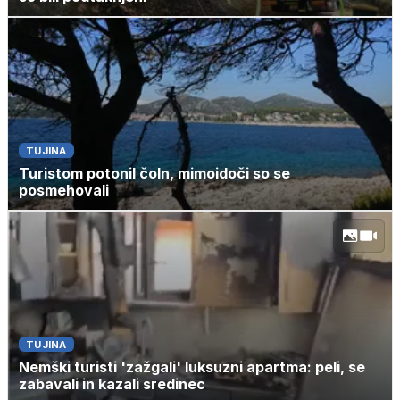
TUJINA
Turistom potonil čoln, mimoidoči so se
posmehovali
TUJINA
Nemški turisti 'zažgali' luksuzni apartma: peli, se
zabavali in kazali sredinec