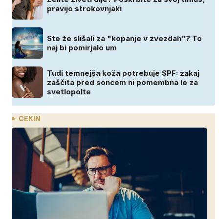
pravijo strokovnjaki
Ste že slišali za "kopanje v zvezdah"? To
naj bi pomirjalo um
Tudi temnejša koža potrebuje SPF: zakaj
zaščita pred soncem ni pomembna le za
svetlopolte
CEKIN