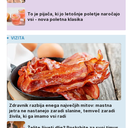
To je pijača, ki jo letošnje poletje naročajo
vsi - nova poletna klasika
VIZITA
Zdravnik razbija enega največjih mitov: mastna
jetra ne nastanejo zaradi slanine, temveč zaradi
živila, ki ga imamo vsi radi
Želite živeti dlje? Poskrbite za svoj timus,