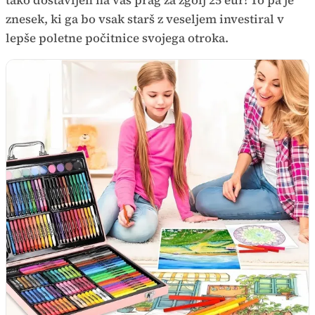
tako dostavljen na vaš prag za zgolj 25 eur! To pa je
znesek, ki ga bo vsak starš z veseljem investiral v
lepše poletne počitnice svojega otroka.