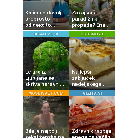
Ko imajo dovolj,
Zakaj vaš
preprosto
paradižnik
odidejo: to
propada? Ena
znamenje
napaka lahko
BIBALEZE.SI
OKUSNO.JE
najpogosteje da
uniči rastline –
odpoved
tako jih rešite
Le uro iz
Najlepši
Ljubljane se
zaključek
skriva naravni
nedeljskega
čudež, ki je kot
kosila: 8 sladic
MOSKISVET.COM
VIZITA.SI
ustvarjen za
brez peke, ki se
družinski izlet
jih vsi veselijo
Bila je najbolj
Zdravnik razbija
seksi ženska na
enega največjih