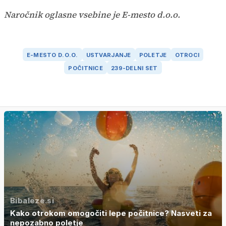
Naročnik oglasne vsebine je E-mesto d.o.o.
E-MESTO D.O.O.
USTVARJANJE
POLETJE
OTROCI
POČITNICE
239-DELNI SET
Bibaleze.si
Kako otrokom omogočiti lepe počitnice? Nasveti za
nepozabno poletje