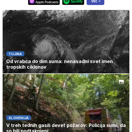
TUJINA
Od vrabca do dim suma: nenavadni svet imen
tropskih ciklonov
SLOVENIJA
V treh tednih gasili devet požarov: Policija sumi, da
so bili podtaknjeni