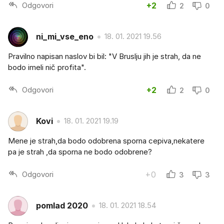
Odgovori
+2
2
0
ni_mi_vse_eno
18. 01. 2021 19.56
Pravilno napisan naslov bi bil: "V Bruslju jih je strah, da ne
bodo imeli nič profita".
Odgovori
+2
2
0
Kovi
18. 01. 2021 19.19
Mene je strah,da bodo odobrena sporna cepiva,nekatere
pa je strah ,da sporna ne bodo odobrene?
Odgovori
+0
3
3
pomlad 2020
18. 01. 2021 18.54