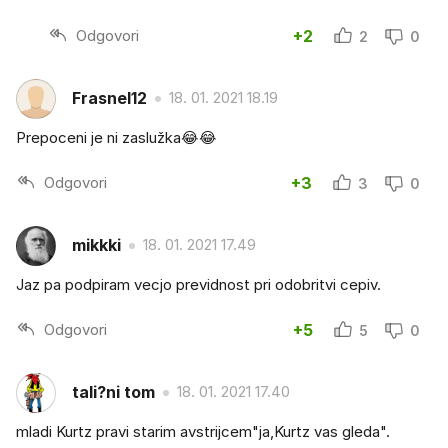
Odgovori
+2
2
0
Frasnel12
18. 01. 2021 18.19
Prepoceni je ni zaslužka😂😂
Odgovori
+3
3
0
mikkki
18. 01. 2021 17.49
Jaz pa podpiram vecjo previdnost pri odobritvi cepiv.
Odgovori
+5
5
0
tali?ni tom
18. 01. 2021 17.40
mladi Kurtz pravi starim avstrijcem"ja,Kurtz vas gleda".