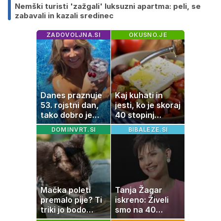
Nemški turisti 'zažgali' luksuzni apartma: peli, se
zabavali in kazali sredinec
ZADOVOLJNA.SI
OKUSNO.JE
Danes praznuje
Kaj kuhati in
53. rojstni dan,
jesti, ko je skoraj
tako dobro je
40 stopinj
videti znana
Celzija: 5 kosil
DOMINVRT.SI
BIBALEZE.SI
Slovenka
brez prižiganja
pečice
Mačka poleti
Tanja Žagar
premalo pije? Ti
iskreno: Živeli
triki jo bodo
smo na 40
spodbudili, da
kvadratih, a