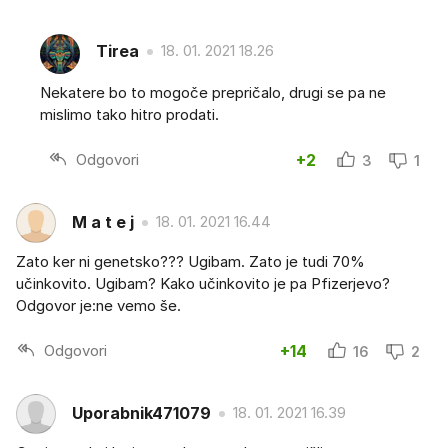
Tirea
18. 01. 2021 18.26
Nekatere bo to mogoče prepričalo, drugi se pa ne
mislimo tako hitro prodati.
Odgovori
+2
3
1
M a t e j
18. 01. 2021 16.44
Zato ker ni genetsko??? Ugibam. Zato je tudi 70%
učinkovito. Ugibam? Kako učinkovito je pa Pfizerjevo?
Odgovor je:ne vemo še.
Odgovori
+14
16
2
Uporabnik471079
18. 01. 2021 16.39