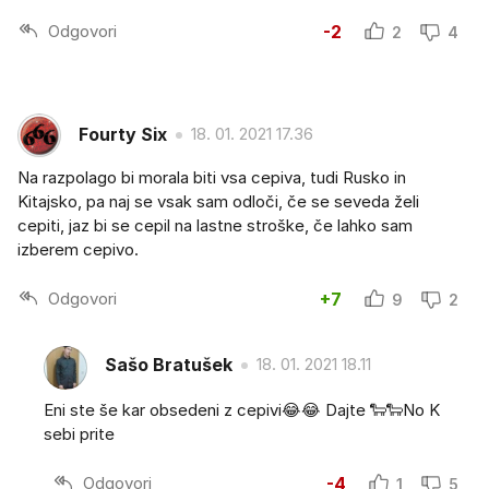
Odgovori
-2
2
4
Fourty Six
18. 01. 2021 17.36
Na razpolago bi morala biti vsa cepiva, tudi Rusko in
Kitajsko, pa naj se vsak sam odloči, če se seveda želi
cepiti, jaz bi se cepil na lastne stroške, če lahko sam
izberem cepivo.
Odgovori
+7
9
2
Sašo Bratušek
18. 01. 2021 18.11
Eni ste še kar obsedeni z cepivi😂😂 Dajte 🐑🐑No K
sebi prite
Odgovori
-4
1
5