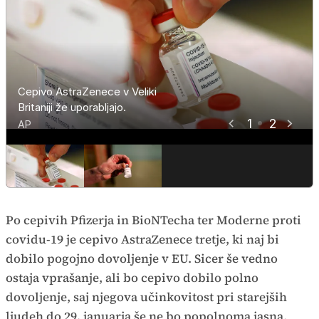
Cepivo AstraZenece v Veliki
Britaniji že uporabljajo.
1
2
AP
Po cepivih Pfizerja in BioNTecha ter Moderne proti
covidu-19 je cepivo AstraZenece tretje, ki naj bi
dobilo pogojno dovoljenje v EU. Sicer še vedno
ostaja vprašanje, ali bo cepivo dobilo polno
dovoljenje, saj njegova učinkovitost pri starejših
ljudeh do 29. januarja še ne bo popolnoma jasna,