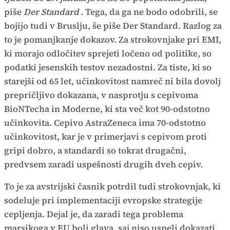
piše
Der Standard
. Tega, da ga ne bodo odobrili, se
bojijo tudi v Bruslju, še piše Der Standard. Razlog za
to je pomanjkanje dokazov. Za strokovnjake pri EMI,
ki morajo odločitev sprejeti ločeno od politike, so
podatki jesenskih testov nezadostni. Za tiste, ki so
starejši od 65 let, učinkovitost namreč ni bila dovolj
prepričljivo dokazana, v nasprotju s cepivoma
BioNTecha in Moderne, ki sta več kot 90-odstotno
učinkovita. Cepivo AstraZeneca ima 70-odstotno
učinkovitost, kar je v primerjavi s cepivom proti
gripi dobro, a standardi so tokrat drugačni,
predvsem zaradi uspešnosti drugih dveh cepiv.
To je za avstrijski časnik potrdil tudi strokovnjak, ki
sodeluje pri implementaciji evropske strategije
cepljenja. Dejal je, da zaradi tega problema
marsikoga v EU boli glava, saj niso uspeli dokazati