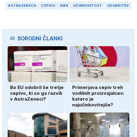
ASTRAZENECA
CEPIVO
EMA
UČINKOVITOST
ODOBRITEV
SORODNI ČLANKI
Bo EU odobril še tretje
Primerjava cepiv treh
cepivo, ki so ga razvili
vodilnih proizvajalcev:
v AstraZeneci?
katero je
najučinkovitejše?