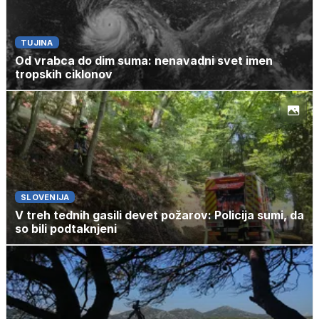
TUJINA
Od vrabca do dim suma: nenavadni svet imen
tropskih ciklonov
SLOVENIJA
V treh tednih gasili devet požarov: Policija sumi, da
so bili podtaknjeni