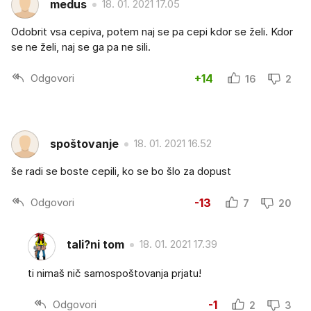
medus
18. 01. 2021 17.05
Odobrit vsa cepiva, potem naj se pa cepi kdor se želi. Kdor
se ne želi, naj se ga pa ne sili.
Odgovori
+14
16
2
spoštovanje
18. 01. 2021 16.52
še radi se boste cepili, ko se bo šlo za dopust
Odgovori
-13
7
20
tali?ni tom
18. 01. 2021 17.39
ti nimaš nič samospoštovanja prjatu!
Odgovori
-1
2
3