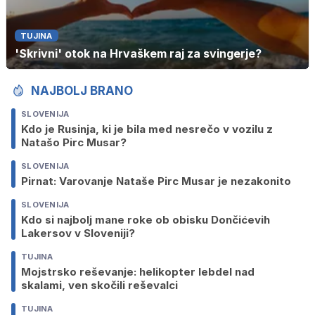
TUJINA
'Skrivni' otok na Hrvaškem raj za svingerje?
NAJBOLJ BRANO
SLOVENIJA
Kdo je Rusinja, ki je bila med nesrečo v vozilu z
Natašo Pirc Musar?
SLOVENIJA
Pirnat: Varovanje Nataše Pirc Musar je nezakonito
SLOVENIJA
Kdo si najbolj mane roke ob obisku Dončićevih
Lakersov v Sloveniji?
TUJINA
Mojstrsko reševanje: helikopter lebdel nad
skalami, ven skočili reševalci
TUJINA