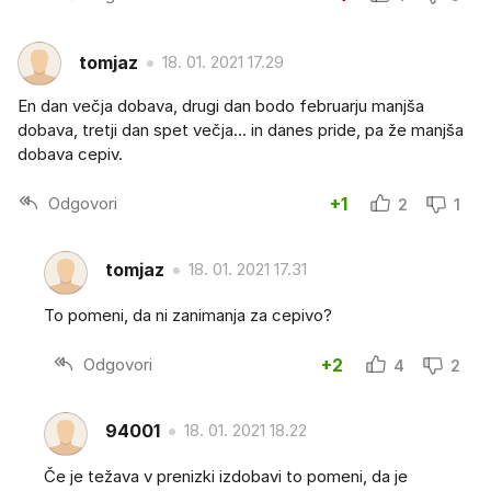
tomjaz
18. 01. 2021 17.29
En dan večja dobava, drugi dan bodo februarju manjša
dobava, tretji dan spet večja... in danes pride, pa že manjša
dobava cepiv.
Odgovori
+1
2
1
tomjaz
18. 01. 2021 17.31
To pomeni, da ni zanimanja za cepivo?
Odgovori
+2
4
2
94001
18. 01. 2021 18.22
Če je težava v prenizki izdobavi to pomeni, da je