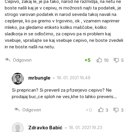
Cepivo, zakaj le, je pa tako, narod ne razmišlja, na netu ne
boste našli kaj je v cepivu, ni možnosti najti ta podatek, je
strogo varovan podatek in narod seveda takoj navali na
cepljenje, ko pa gremo v trgovino, ok , vzamem naprimer
mleko, pa gledamo etiketo koliko maščobe, koliko
sladkorja in se odločimo, za cepivo pa ni problem kaj
vsebuje, vprašajte se kaj vsebuje cepivo, ne boste zvedeli
in ne boste našli na netu.
Odgovori
+5
10
5
mrbungle
18. 01. 2021 16.48
Si preprican? Si preveril za pfizerjevo cepivo? Ne
prodajaj buc,ce sploh ne ves,khe to lahko preveris...
Odgovori
+0
3
3
Zdravko Babić
18. 01. 2021 19.23