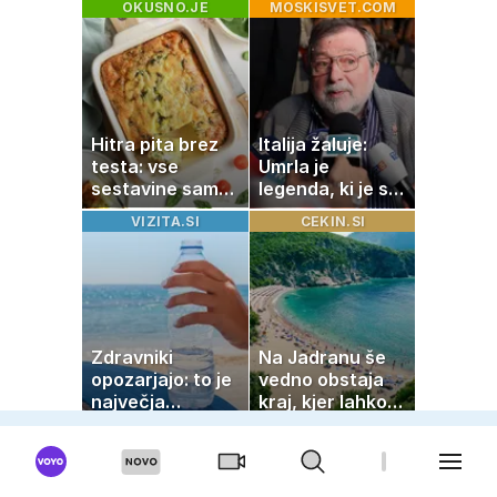
OKUSNO.JE
MOSKISVET.COM
zaužije več vode
imela sem vse,
kar otrok
potrebuje
Hitra pita brez
Italija žaluje:
testa: vse
Umrla je
sestavine samo
legenda, ki je s
zmešate in
svojimi pesmimi
VIZITA.SI
CEKIN.SI
pečica opravi
zaznamovala
ostalo
Italijo
Zdravniki
Na Jadranu še
opozarjajo: to je
vedno obstaja
največja
kraj, kjer lahko
napaka, ki jo
dopustujete
ljudje delajo med
poceni:
vročino
nastanitev že od
10 evrov, kosilo