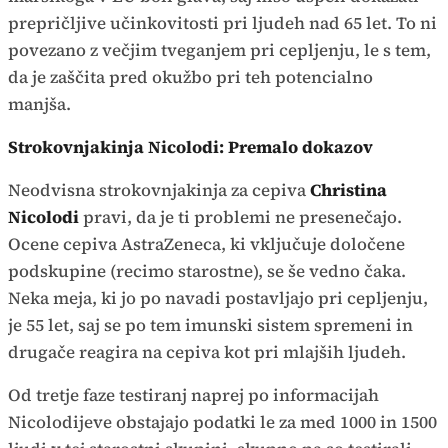
prepričljive učinkovitosti pri ljudeh nad 65 let. To ni
povezano z večjim tveganjem pri cepljenju, le s tem,
da je zaščita pred okužbo pri teh potencialno
manjša.
Strokovnjakinja Nicolodi: Premalo dokazov
Neodvisna strokovnjakinja za cepiva
Christina
Nicolodi
pravi, da je ti problemi ne presenečajo.
Ocene cepiva AstraZeneca, ki vključuje določene
podskupine (recimo starostne), se še vedno čaka.
Neka meja, ki jo po navadi postavljajo pri cepljenju,
je 55 let, saj se po tem imunski sistem spremeni in
drugače reagira na cepiva kot pri mlajših ljudeh.
Od tretje faze testiranj naprej po informacijah
Nicolodijeve obstajajo podatki le za med 1000 in 1500