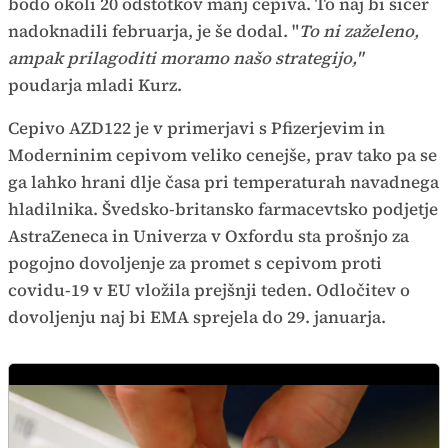
bodo okoli 20 odstotkov manj cepiva. To naj bi sicer
nadoknadili februarja, je še dodal. "
To ni zaželeno,
ampak prilagoditi moramo našo strategijo,"
poudarja mladi Kurz.
Cepivo AZD122 je v primerjavi s Pfizerjevim in
Moderninim cepivom veliko cenejše, prav tako pa se
ga lahko hrani dlje časa pri temperaturah navadnega
hladilnika. Švedsko-britansko farmacevtsko podjetje
AstraZeneca in Univerza v Oxfordu sta prošnjo za
pogojno dovoljenje za promet s cepivom proti
covidu-19 v EU vložila prejšnji teden. Odločitev o
dovoljenju naj bi EMA sprejela do 29. januarja.