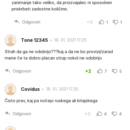
zanimanje tako veliko, da proizvajalec ni sposoben
priskrbeti zadostne količine.
Odgovori
+0
1
1
Tone 12345
18. 01. 2021 17.25
Strah da ga ne odobrijo???kaj a da ne bo provizij!zarad
mene če ta dobro placan strup nokol ne odobrijo
Odgovori
+2
7
5
Covidus
18. 01. 2021 17.20
Čisto prav, kaj pa nočejo ruskega ali kitajskega
Odgovori
+0
4
4