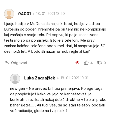
94001
18. 01. 2021 18.20
Ljudje hodijo v McDonalds na junk food, hodijo v Lidl pa
Eurospin po poceni hrenovke pa pri tem nič ne komplicirajo
kaj vnašajo v svoje telo. Pri cepivu, ki pa je znanstveno
testirano so pa pomisleki. Isto je s telefoni. Me prav
zanima kakšne telefone bodo imeli tisti, ki nasprotujejo 5G
čez npr.5 let. A bodo šli nazaj na mobiregle al kaj?
Odgovori
-5
4
9
Luka Zagrajšek
18. 01. 2021 19.31
new gen - Ne preveč brihtna primerjava. Polege tega,
da posplošuješ kako vsi jejo to kar naštevaš, je
konkretna razlika ali nekaj dobiš direktno v telo ali preko
barier (jetra...). Ali tudi veš, da so stari telefoni oddajali
več radiacije, glede na tvoj nick ?