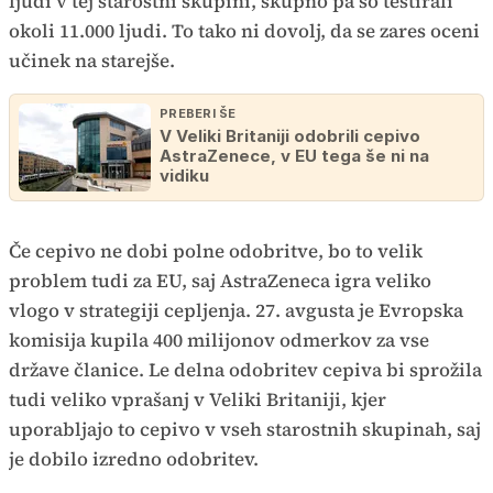
ljudi v tej starostni skupini, skupno pa so testirali
okoli 11.000 ljudi. To tako ni dovolj, da se zares oceni
učinek na starejše.
PREBERI ŠE
V Veliki Britaniji odobrili cepivo
AstraZenece, v EU tega še ni na
vidiku
Če cepivo ne dobi polne odobritve, bo to velik
problem tudi za EU, saj AstraZeneca igra veliko
vlogo v strategiji cepljenja. 27. avgusta je Evropska
komisija kupila 400 milijonov odmerkov za vse
države članice. Le delna odobritev cepiva bi sprožila
tudi veliko vprašanj v Veliki Britaniji, kjer
uporabljajo to cepivo v vseh starostnih skupinah, saj
je dobilo izredno odobritev.