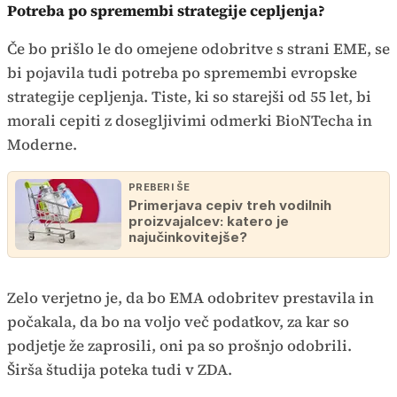
Potreba po spremembi strategije cepljenja?
Če bo prišlo le do omejene odobritve s strani EME, se
bi pojavila tudi potreba po spremembi evropske
strategije cepljenja. Tiste, ki so starejši od 55 let, bi
morali cepiti z dosegljivimi odmerki BioNTecha in
Moderne.
PREBERI ŠE
Primerjava cepiv treh vodilnih
proizvajalcev: katero je
najučinkovitejše?
Zelo verjetno je, da bo EMA odobritev prestavila in
počakala, da bo na voljo več podatkov, za kar so
podjetje že zaprosili, oni pa so prošnjo odobrili.
Širša študija poteka tudi v ZDA.