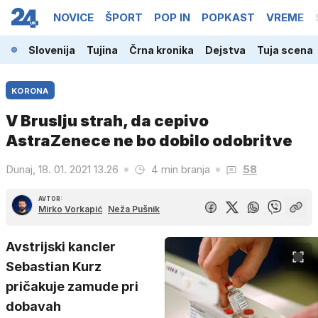
NOVICE
ŠPORT
POP IN
POPKAST
VREME
Slovenija
Tujina
Črna kronika
Dejstva
Tuja scena
KORONA
V Bruslju strah, da cepivo
AstraZenece ne bo dobilo odobritve
Dunaj, 18. 01. 2021 13.26
4 min branja
58
AVTOR:
Mirko Vorkapić
Neža Pušnik
Avstrijski kancler
Sebastian Kurz
pričakuje zamude pri
dobavah