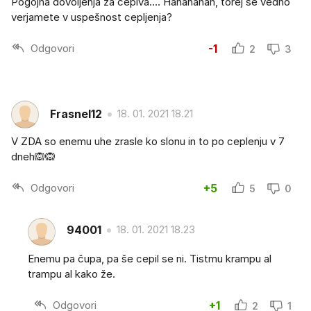
Pogojna dovoljenja za cepiva.... Hahahahah, torej še vedno
verjamete v uspešnost cepljenja?
Odgovori
-1
2
3
Frasnel12
18. 01. 2021 18.21
V ZDA so enemu uhe zrasle ko slonu in to po ceplenju v 7
dneh🙉🙉
Odgovori
+5
5
0
94001
18. 01. 2021 18.23
Enemu pa čupa, pa še cepil se ni. Tistmu krampu al
trampu al kako že.
Odgovori
+1
2
1