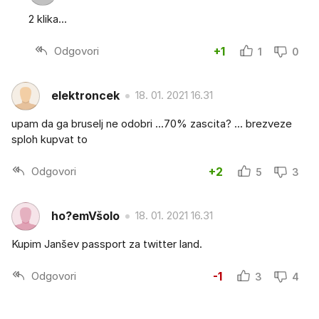
2 klika...
Odgovori
+1
1
0
elektroncek
18. 01. 2021 16.31
upam da ga bruselj ne odobri ...70% zascita? ... brezveze
sploh kupvat to
Odgovori
+2
5
3
ho?emVšolo
18. 01. 2021 16.31
Kupim Janšev passport za twitter land.
Odgovori
-1
3
4