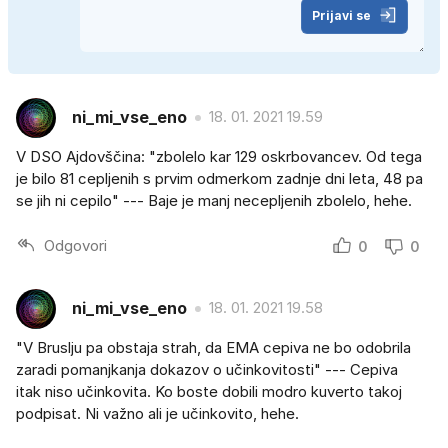
Prijavi se
ni_mi_vse_eno
18. 01. 2021 19.59
V DSO Ajdovščina: "zbolelo kar 129 oskrbovancev. Od tega
je bilo 81 cepljenih s prvim odmerkom zadnje dni leta, 48 pa
se jih ni cepilo" --- Baje je manj necepljenih zbolelo, hehe.
Odgovori
0
0
ni_mi_vse_eno
18. 01. 2021 19.58
"V Bruslju pa obstaja strah, da EMA cepiva ne bo odobrila
zaradi pomanjkanja dokazov o učinkovitosti" --- Cepiva
itak niso učinkovita. Ko boste dobili modro kuverto takoj
podpisat. Ni važno ali je učinkovito, hehe.