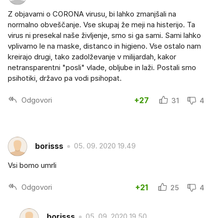
Z objavami o CORONA virusu, bi lahko zmanjšali na
normalno obveščanje. Vse skupaj že meji na histerijo. Ta
virus ni presekal naše življenje, smo si ga sami. Sami lahko
vplivamo le na maske, distanco in higieno. Vse ostalo nam
kreirajo drugi, tako zadolževanje v milijardah, kakor
netransparentni "posli" vlade, obljube in laži. Postali smo
psihotiki, državo pa vodi psihopat.
Odgovori
+27
31
4
borisss
05. 09. 2020 19.49
Vsi bomo umrli
Odgovori
+21
25
4
borisss
05. 09. 2020 19.50