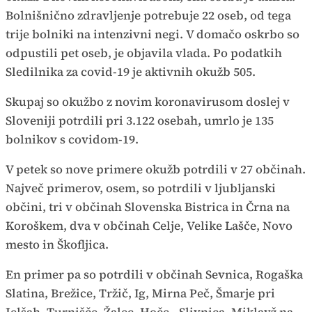
Bolnišnično zdravljenje potrebuje 22 oseb, od tega
trije bolniki na intenzivni negi. V domačo oskrbo so
odpustili pet oseb, je objavila vlada. Po podatkih
Sledilnika za covid-19 je aktivnih okužb 505.
Skupaj so okužbo z novim koronavirusom doslej v
Sloveniji potrdili pri 3.122 osebah, umrlo je 135
bolnikov s covidom-19.
V petek so nove primere okužb potrdili v 27 občinah.
Največ primerov, osem, so potrdili v ljubljanski
občini, tri v občinah Slovenska Bistrica in Črna na
Koroškem, dva v občinah Celje, Velike Lašče, Novo
mesto in Škofljica.
En primer pa so potrdili v občinah Sevnica, Rogaška
Slatina, Brežice, Tržič, Ig, Mirna Peč, Šmarje pri