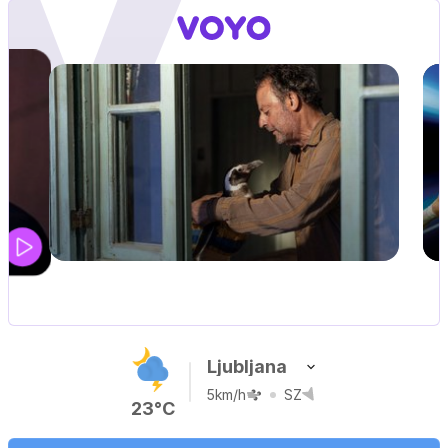
MOJ PRIJATELJ PINGVIN
Film meseca / družinski, pustolovski
Ljubljana
5km/h
SZ
23°C