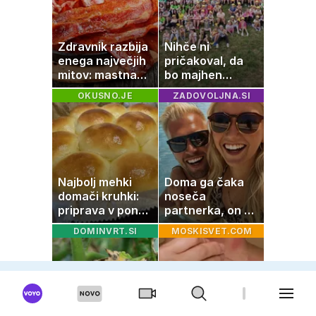
Zdravnik razbija
Nihče ni
enega največjih
pričakoval, da
mitov: mastna
bo majhen
jetra ne
projekt postal
OKUSNO.JE
ZADOVOLJNA.SI
nastanejo zaradi
ena najlepših
slanine, temveč
zgodb Zasavja
zaradi živila, ki
ga imamo vsi
radi
Najbolj mehki
Doma ga čaka
domači kruhki:
noseča
priprava v ponvi
partnerka, on pa
je trik za popoln
dopustuje z
DOMINVRT.SI
MOSKISVET.COM
rezultat
drugo