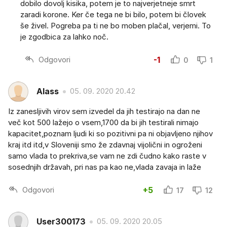
dobilo dovolj kisika, potem je to najverjetneje smrt
zaradi korone. Ker če tega ne bi bilo, potem bi človek
še živel. Pogreba pa ti ne bo moben plačal, verjemi. To
je zgodbica za lahko noč.
Odgovori
-1
0
1
Alass
05. 09. 2020 20.42
Iz zanesljivih virov sem izvedel da jih testirajo na dan ne
več kot 500 lažejo o vsem,1700 da bi jih testirali nimajo
kapacitet,poznam ljudi ki so pozitivni pa ni objavljeno njihov
kraj itd itd,v Sloveniji smo že zdavnaj vijolični in ogroženi
samo vlada to prekriva,se vam ne zdi čudno kako raste v
sosednjih državah, pri nas pa kao ne,vlada zavaja in laže
Odgovori
+5
17
12
User300173
05. 09. 2020 20.05