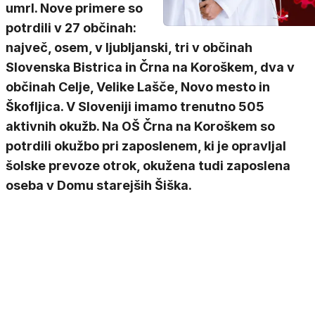
umrl. Nove primere so
potrdili v 27 občinah:
največ, osem, v ljubljanski, tri v občinah
Slovenska Bistrica in Črna na Koroškem, dva v
občinah Celje, Velike Lašče, Novo mesto in
Škofljica. V Sloveniji imamo trenutno 505
aktivnih okužb. Na OŠ Črna na Koroškem so
potrdili okužbo pri zaposlenem, ki je opravljal
šolske prevoze otrok, okužena tudi zaposlena
oseba v Domu starejših Šiška.