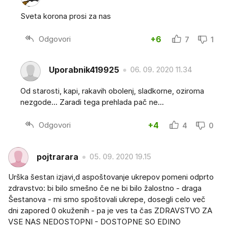
Sveta korona prosi za nas
Odgovori
+6
7
1
Uporabnik419925
06. 09. 2020 11.34
Od starosti, kapi, rakavih obolenj, sladkorne, oziroma
nezgode... Zaradi tega prehlada pač ne...
Odgovori
+4
4
0
pojtrarara
05. 09. 2020 19.15
Urška šestan izjavi,d aspoštovanje ukrepov pomeni odprto
zdravstvo: bi bilo smešno če ne bi bilo žalostno - draga
Šestanova - mi smo spoštovali ukrepe, dosegli celo več
dni zapored 0 okuženih - pa je ves ta čas ZDRAVSTVO ZA
VSE NAS NEDOSTOPNI - DOSTOPNE SO EDINO