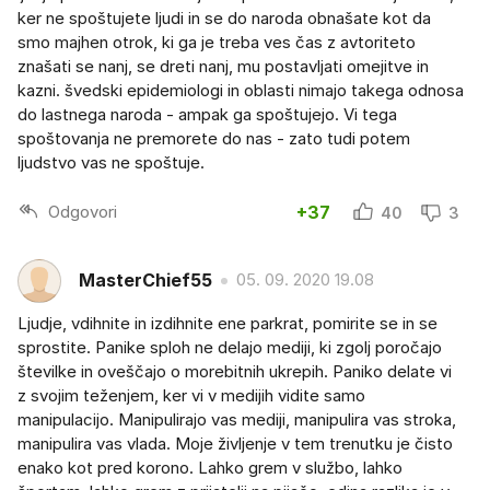
ker ne spoštujete ljudi in se do naroda obnašate kot da
smo majhen otrok, ki ga je treba ves čas z avtoriteto
znašati se nanj, se dreti nanj, mu postavljati omejitve in
kazni. švedski epidemiologi in oblasti nimajo takega odnosa
do lastnega naroda - ampak ga spoštujejo. Vi tega
spoštovanja ne premorete do nas - zato tudi potem
ljudstvo vas ne spoštuje.
Odgovori
+37
40
3
MasterChief55
05. 09. 2020 19.08
Ljudje, vdihnite in izdihnite ene parkrat, pomirite se in se
sprostite. Panike sploh ne delajo mediji, ki zgolj poročajo
številke in oveščajo o morebitnih ukrepih. Paniko delate vi
z svojim teženjem, ker vi v medijih vidite samo
manipulacijo. Manipulirajo vas mediji, manipulira vas stroka,
manipulira vas vlada. Moje življenje v tem trenutku je čisto
enako kot pred korono. Lahko grem v službo, lahko