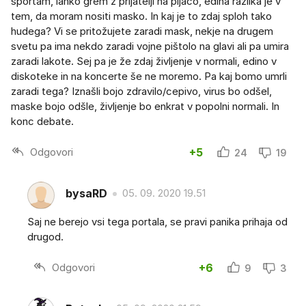
športam, lahko grem z prijatelji na pijačo, edina razlika je v
tem, da moram nositi masko. In kaj je to zdaj sploh tako
hudega? Vi se pritožujete zaradi mask, nekje na drugem
svetu pa ima nekdo zaradi vojne pištolo na glavi ali pa umira
zaradi lakote. Sej pa je že zdaj življenje v normali, edino v
diskoteke in na koncerte še ne moremo. Pa kaj bomo umrli
zaradi tega? Iznašli bojo zdravilo/cepivo, virus bo odšel,
maske bojo odšle, življenje bo enkrat v popolni normali. In
konc debate.
Odgovori
+5
24
19
bysaRD
05. 09. 2020 19.51
Saj ne berejo vsi tega portala, se pravi panika prihaja od
drugod.
Odgovori
+6
9
3