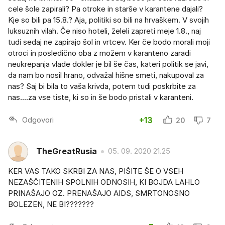
cele šole zapirali? Pa otroke in starše v karantene dajali?
Kje so bili pa 15.8.? Aja, politiki so bili na hrvaškem. V svojih
luksuznih vilah. Če niso hoteli, želeli zapreti meje 1.8., naj
tudi sedaj ne zapirajo šol in vrtcev. Ker če bodo morali moji
otroci in posledično oba z možem v karanteno zaradi
neukrepanja vlade dokler je bil še čas, kateri politik se javi,
da nam bo nosil hrano, odvažal hišne smeti, nakupoval za
nas? Saj bi bila to vaša krivda, potem tudi poskrbite za
nas....za vse tiste, ki so in še bodo pristali v karanteni.
Odgovori
+13
20
7
TheGreatRusia
05. 09. 2020 21.25
KER VAS TAKO SKRBI ZA NAS, PIŠITE ŠE O VSEH
NEZAŠČITENIH SPOLNIH ODNOSIH, KI BOJDA LAHLO
PRINAŠAJO OZ. PRENAŠAJO AIDS, SMRTONOSNO
BOLEZEN, NE BI???????