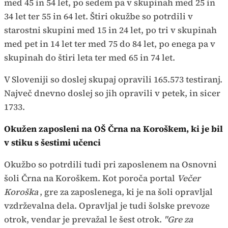
med 45 in 54 let, po sedem pa v skupinah med 25 in
34 let ter 55 in 64 let. Štiri okužbe so potrdili v
starostni skupini med 15 in 24 let, po tri v skupinah
med pet in 14 let ter med 75 do 84 let, po enega pa v
skupinah do štiri leta ter med 65 in 74 let.
V Sloveniji so doslej skupaj opravili 165.573 testiranj.
Največ dnevno doslej so jih opravili v petek, in sicer
1733.
Okužen zaposleni na OŠ Črna na Koroškem, ki je bil
v stiku s šestimi učenci
Okužbo so potrdili tudi pri zaposlenem na Osnovni
šoli Črna na Koroškem. Kot poroča portal
Večer
Koroška
, gre za zaposlenega, ki je na šoli opravljal
vzdrževalna dela. Opravljal je tudi šolske prevoze
otrok, vendar je prevažal le šest otrok.
"Gre za