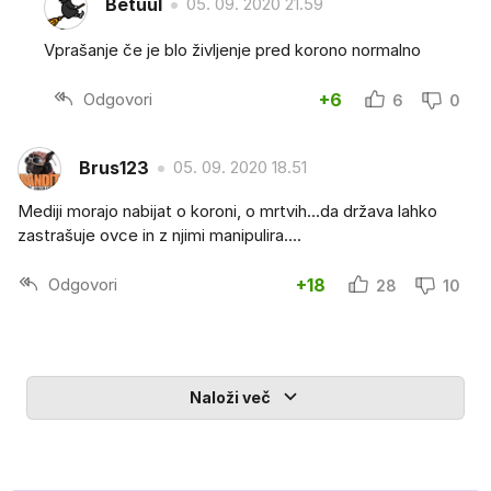
Betuul
05. 09. 2020 21.59
Vprašanje če je blo življenje pred korono normalno
Odgovori
+6
6
0
Brus123
05. 09. 2020 18.51
Mediji morajo nabijat o koroni, o mrtvih...da država lahko
zastrašuje ovce in z njimi manipulira....
Odgovori
+18
28
10
Naloži več