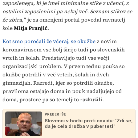
zaposlenega, ki je imel minimalne stike z učenci, z
ostalimi zaposlenimi pa nekaj več. Seznam stikov se
že zbira,"
je za omenjeni portal povedal ravnatelj
šole
Mitja Pranjič
.
Kot smo poročali že včeraj, se okužbe
z novim
koronavirusom vse bolj širijo tudi po slovenskih
vrtcih in šolah. Predstavljajo tudi vse večji
organizacijski problem. V prvem tednu pouka so
okužbe potrdili v več vrtcih, šolah in dveh
gimnazijah. Razredi, kjer so potrdili okužbe,
praviloma ostajajo doma in pouk nadaljujejo od
doma, prostore pa so temeljito razkužili.
PREBERI ŠE
Slovenci v borbi proti covidu: 'Zdi se,
da je cela družba v puberteti'