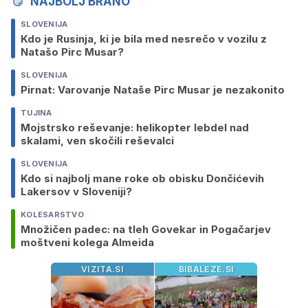
NAJBOLJ BRANO
SLOVENIJA
Kdo je Rusinja, ki je bila med nesrečo v vozilu z
Natašo Pirc Musar?
SLOVENIJA
Pirnat: Varovanje Nataše Pirc Musar je nezakonito
TUJINA
Mojstrsko reševanje: helikopter lebdel nad
skalami, ven skočili reševalci
SLOVENIJA
Kdo si najbolj mane roke ob obisku Dončićevih
Lakersov v Sloveniji?
KOLESARSTVO
Množičen padec: na tleh Govekar in Pogačarjev
moštveni kolega Almeida
VIZITA.SI
BIBALEZE.SI