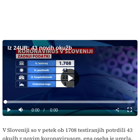
Iz 24UR: 43 novih okužb
Predvajaj
Loaded
:
0%
Current
0:00
/
Duration
0:00
Predvajaj
Tiho
Celoz
način
Time
V Sloveniji so v petek ob 1708 testiranjih potrdili 43
okužb z novim koronavirusom, ena oseba je umrla.