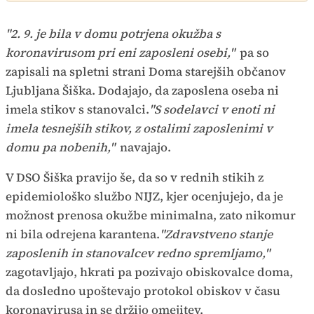
"2. 9. je bila v domu potrjena okužba s
koronavirusom pri eni zaposleni osebi,"
pa so
zapisali na spletni strani Doma starejših občanov
Ljubljana Šiška. Dodajajo, da zaposlena oseba ni
imela stikov s stanovalci.
"S sodelavci v enoti ni
imela tesnejših stikov, z ostalimi zaposlenimi v
domu pa nobenih,"
navajajo.
V DSO Šiška pravijo še, da so v rednih stikih z
epidemiološko službo NIJZ, kjer ocenjujejo, da je
možnost prenosa okužbe minimalna, zato nikomur
ni bila odrejena karantena.
"Zdravstveno stanje
zaposlenih in stanovalcev redno spremljamo,"
zagotavljajo, hkrati pa pozivajo obiskovalce doma,
da dosledno upoštevajo protokol obiskov v času
koronavirusa in se držijo omejitev.