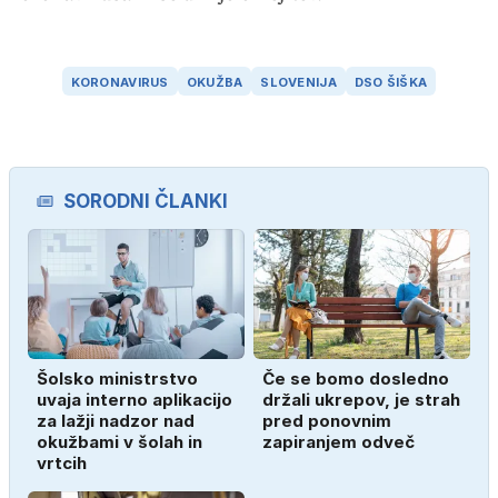
KORONAVIRUS
OKUŽBA
SLOVENIJA
DSO ŠIŠKA
SORODNI ČLANKI
Šolsko ministrstvo
Če se bomo dosledno
uvaja interno aplikacijo
držali ukrepov, je strah
za lažji nadzor nad
pred ponovnim
okužbami v šolah in
zapiranjem odveč
vrtcih