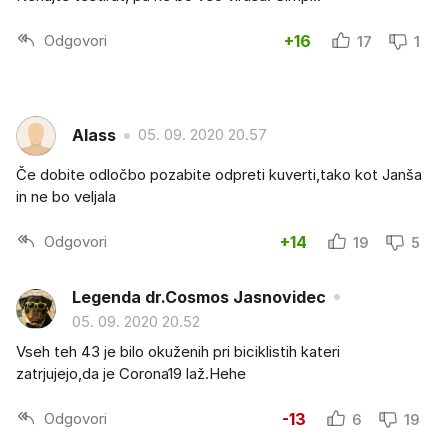
Odgovori
+16
17
1
Alass
05. 09. 2020 20.57
Če dobite odločbo pozabite odpreti kuverti,tako kot Janša
in ne bo veljala
Odgovori
+14
19
5
Legenda dr.Cosmos Jasnovidec
05. 09. 2020 20.52
Vseh teh 43 je bilo okuženih pri biciklistih kateri
zatrjujejo,da je Corona19 laž.Hehe
Odgovori
-13
6
19