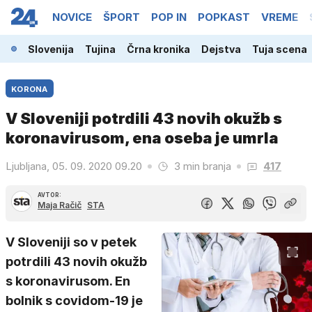
NOVICE
ŠPORT
POP IN
POPKAST
VREME
Slovenija
Tujina
Črna kronika
Dejstva
Tuja scena
KORONA
V Sloveniji potrdili 43 novih okužb s
koronavirusom, ena oseba je umrla
Ljubljana, 05. 09. 2020 09.20
3 min branja
417
AVTOR:
Maja Račič
STA
V Sloveniji so v petek
potrdili 43 novih okužb
s koronavirusom. En
bolnik s covidom-19 je