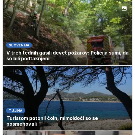
SLOVENIJA
V treh tednih gasili devet požarov: Policija sumi, da
so bili podtaknjeni
TUJINA
Turistom potonil čoln, mimoidoči so se
posmehovali