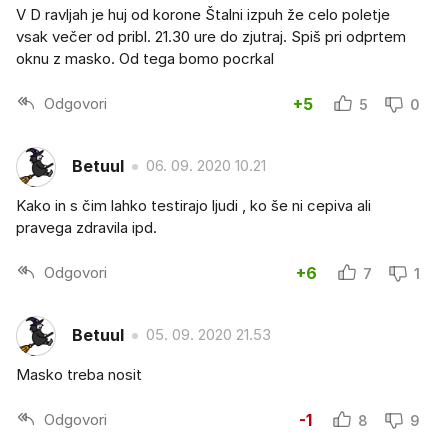
V D ravljah je huj od korone Štalni izpuh že celo poletje
vsak večer od pribl. 21.30 ure do zjutraj. Spiš pri odprtem
oknu z masko. Od tega bomo pocrkal
Odgovori
+5
5
0
Betuul
06. 09. 2020 10.21
Kako in s čim lahko testirajo ljudi , ko še ni cepiva ali
pravega zdravila ipd.
Odgovori
+6
7
1
Betuul
05. 09. 2020 21.53
Masko treba nosit
Odgovori
-1
8
9