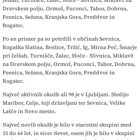
Jelšah, Turnišče, Žalec, Hoče - Slivnica, Miklavž na
Dravskem polju, Ormož, Puconci, Tabor, Dobrna,
Pesnica, Sežana, Kranjska Gora, Preddvor in
Rogatec.
Po en primer pa so potrdili v občinah Sevnica,
Rogaška Slatina, Brežice, Tržič, Ig, Mirna Peč, Šmarje
pri Jelšah, Turnišče, Žalec, Hoče - Slivnica, Miklavž
na Dravskem polju, Ormož, Puconci, Tabor, Dobrna,
Pesnica, Sežana, Kranjska Gora, Preddvor in
Rogatec.
Največ aktivnih okužb ali 98 je v Ljubljani. Sledijo
Maribor, Celje, tuji državljani ter Sevnica, Velike
Lašče in Novo mesto.
Največ novih okužb je bilo v starostni skupini med
35 do 44 let, in sicer devet, osem jih je bilo v skupini