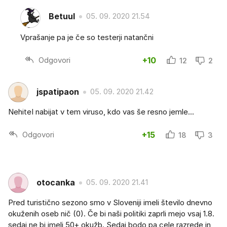
Betuul
05. 09. 2020 21.54
Vprašanje pa je če so testerji natančni
Odgovori
+10
12
2
jspatipaon
05. 09. 2020 21.42
NehiteI nabijat v tem viruso, kdo vas še resno jemle...
Odgovori
+15
18
3
otocanka
05. 09. 2020 21.41
Pred turistično sezono smo v Sloveniji imeli število dnevno
okuženih oseb nič (0). Če bi naši politiki zaprli mejo vsaj 1.8.
sedaj ne bi imeli 50+ okužb. Sedaj bodo pa cele razrede in