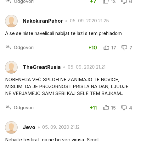
Odgovori
+7
13
6
NakokiranPahor
05. 09. 2020 21.25
A se se niste navelicali nabijat te lazi s tem prehladom
Odgovori
+10
17
7
TheGreatRusia
05. 09. 2020 21.21
NOBENEGA VEČ SPLOH NE ZANIMAJO TE NOVICE,
MISLIM, DA JE PROZORNOST PRIŠLA NA DAN, LJUDJE
NE VERJAMEJO SAMI SEBI KAJ ŠELE TEM BAJKAM...
Odgovori
+11
15
4
Jevo
05. 09. 2020 21.12
Nehajte testirat, pa ne bo vec virusa. Simpl..