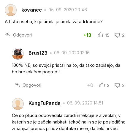
kovanec
05. 09. 2020 20.46
A tista oseba, ki je umrla je umrla zaradi korone?
Odgovori
+13
15
2
Brus123
06. 09. 2020 13.16
100% NE, so svojci pristali na to, da tako zapišejo, da
bo brezplačen pogreb!!
Odgovori
+0
2
2
KungFuPanda
06. 09. 2020 14.51
Če so pljuča odpovedala zaradi infekcije v alveolah, v
katerih se je začela nabirati tekočina in se je posledično
zmanjšal prenos plinov dontake mere, da telo ni več