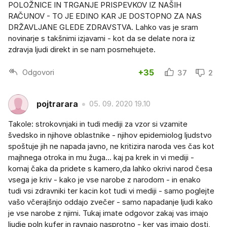
POLOŽNICE IN TRGANJE PRISPEVKOV IZ NAŠIH
RAČUNOV - TO JE EDINO KAR JE DOSTOPNO ZA NAS
DRŽAVLJANE GLEDE ZDRAVSTVA. Lahko vas je sram
novinarje s takšnimi izjavami - kot da se delate nora iz
zdravja ljudi direkt in se nam posmehujete.
Odgovori
+35
37
2
pojtrarara
05. 09. 2020 19.10
Takole: strokovnjaki in tudi mediji za vzor si vzamite
švedsko in njihove oblastnike - njihov epidemiolog ljudstvo
spoštuje jih ne napada javno, ne kritizira naroda ves čas kot
majhnega otroka in mu žuga... kaj pa krek in vi mediji -
komaj čaka da pridete s kamero,da lahko okrivi narod česa
vsega je kriv - kako je vse narobe z narodom - in enako
tudi vsi zdravniki ter kacin kot tudi vi mediji - samo poglejte
vašo včerajšnjo oddajo zvečer - samo napadanje ljudi kako
je vse narobe z njimi. Tukaj imate odgovor zakaj vas imajo
ljudje poln kufer in ravnajo nasprotno - ker vas imajo dosti,