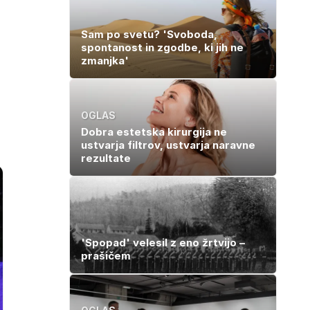
Sam po svetu? 'Svoboda,
spontanost in zgodbe, ki jih ne
zmanjka'
OGLAS
Dobra estetska kirurgija ne
ustvarja filtrov, ustvarja naravne
rezultate
'Spopad' velesil z eno žrtvijo –
prašičem