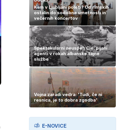
OGLAS
Kam v Ljubljani poleti? Od rimskih
ostalin do sodobne umetnosti in
večernih koncertov
Spektakularni neuspeh Cie: pijani
agenti v rokah albanske tajne
službe
Vojna zaradi vedra: 'Tudi, če ni
resnica, je to dobra zgodba'
E-NOVICE
e