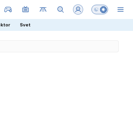
Preklopi barvni na
ZIN
ektor
Svet