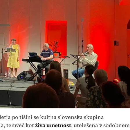
tletja po tišini se kultna slovenska skupina
ja, temveč kot
živa umetnost
, utelešena v sodobnem