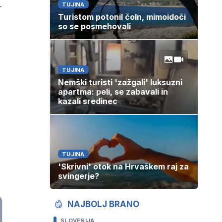
–
TUJINA
Turistom potonil čoln, mimoidoči
so se posmehovali
TUJINA
Nemški turisti 'zažgali' luksuzni
apartma: peli, se zabavali in
kazali sredinec
TUJINA
'Skrivni' otok na Hrvaškem raj za
svingerje?
NAJBOLJ BRANO
SLOVENIJA