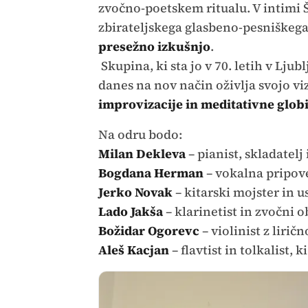
zvočno-poetskem ritualu. V intimi Š
zbirateljskega glasbeno-pesniškega 
presežno izkušnjo
.
Skupina, ki sta jo v 70. letih v Lju
danes na nov način oživlja svojo vi
improvizacije in meditativne glob
Na odru bodo:
Milan Dekleva
– pianist, skladatelj
Bogdana Herman
– vokalna pripove
Jerko Novak
– kitarski mojster in 
Lado Jakša
– klarinetist in zvočni 
Božidar Ogorevc
– violinist z liri
Aleš Kacjan
– flavtist in tolkalist,