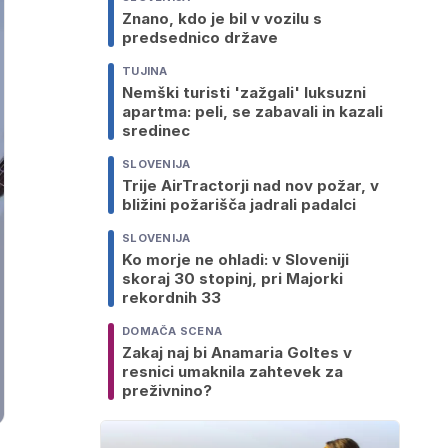
Znano, kdo je bil v vozilu s
predsednico države
TUJINA
Nemški turisti 'zažgali' luksuzni
apartma: peli, se zabavali in kazali
sredinec
SLOVENIJA
Trije AirTractorji nad nov požar, v
bližini požarišča jadrali padalci
SLOVENIJA
Ko morje ne ohladi: v Sloveniji
skoraj 30 stopinj, pri Majorki
rekordnih 33
DOMAČA SCENA
Zakaj naj bi Anamaria Goltes v
resnici umaknila zahtevek za
preživnino?