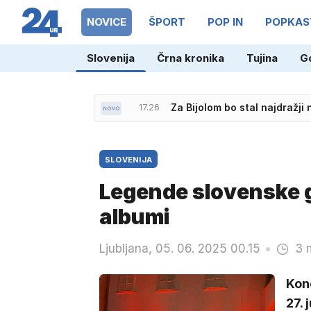
NOVICE
ŠPORT
POP IN
POPKAS
Slovenija
Črna kronika
Tujina
G
17.06
Za prenovo sistema za sprej
17.26
Za Bijolom bo stal najdražj
SLOVENIJA
Legende slovenske 
albumi
Ljubljana, 05. 06. 2025 00.15
3 
Konc
27. 