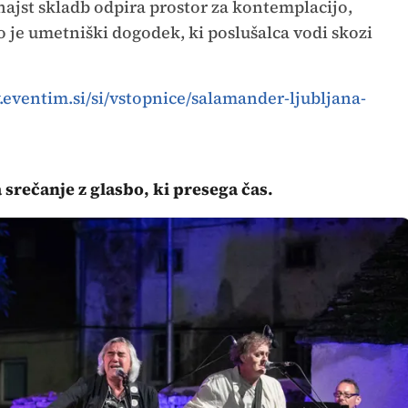
inajst skladb odpira prostor za kontemplacijo,
 je umetniški dogodek, ki poslušalca vodi skozi
.eventim.si/si/vstopnice/salamander-ljubljana-
 srečanje z glasbo, ki presega čas.