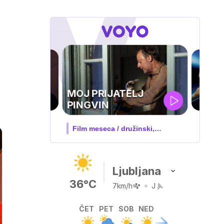
UEFA
SUPERPOKAL
V živo na VOYO: sreda ob 20.30
Ljubljana
36°C
7km/h
J
ČET
PET
SOB
NED