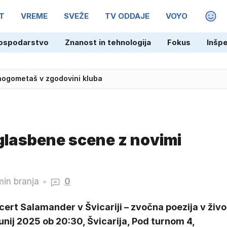
T
VREME
SVEŽE
TV ODDAJE
VOYO
MAGA
ospodarstvo
Znanost in tehnologija
Fokus
Inšp
em klicev 112 zagotovili 840.000 evrov
i nogometaš v zgodovini kluba
glasbene scene z novimi
min branja
0
ert Salamander v Švicariji – zvočna poezija v živo
junij 2025 ob 20:30, Švicarija, Pod turnom 4,