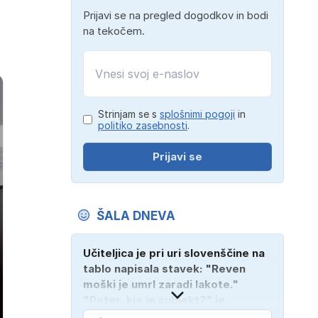
Prijavi se na pregled dogodkov in bodi
na tekočem.
Strinjam se s
splošnimi pogoji
in
politiko zasebnosti
.
Prijavi se
ŠALA DNEVA
Učiteljica je pri uri slovenščine na
tablo napisala stavek: "Reven
moški je umrl zaradi lakote."
"Peter, kje je subjekt?" je
vprašala. "Verjetno na