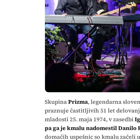
Skupina
Prizma
, legendarna sloven
praznuje častitljivih 51 let delova
mladosti 25. maja 1974, v zasedbi
Ig
pa ga je kmalu nadomestil Danilo 
domačih uspešnic so kmalu začeli u