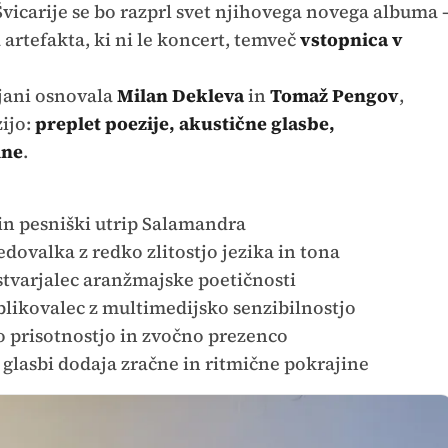
vicarije se bo razprl svet njihovega novega albuma 
artefakta, ki ni le koncert, temveč
vstopnica v
bljani osnovala
Milan Dekleva
in
Tomaž Pengov
,
zijo:
preplet poezije, akustične glasbe,
ine
.
 in pesniški utrip Salamandra
dovalka z redko zlitostjo jezika in tona
ustvarjalec aranžmajske poetičnosti
oblikovalec z multimedijsko senzibilnostjo
čno prisotnostjo in zvočno prezenco
 ki glasbi dodaja zračne in ritmične pokrajine