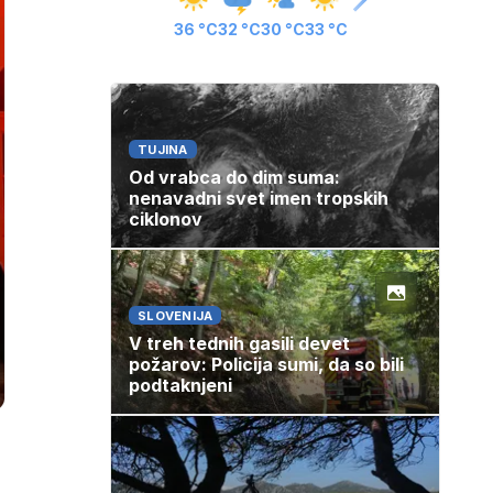
36 °C
32 °C
30 °C
33 °C
TUJINA
Od vrabca do dim suma:
nenavadni svet imen tropskih
ciklonov
SLOVENIJA
V treh tednih gasili devet
požarov: Policija sumi, da so bili
podtaknjeni