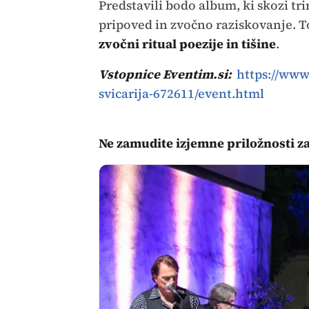
Predstavili bodo album, ki skozi tr
pripoved in zvočno raziskovanje. To
zvočni ritual poezije in tišine
.
Vstopnice Eventim.si:
https://www
svicarija-672611/event.html
Ne zamudite izjemne priložnosti za