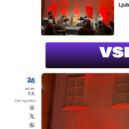
Ljub
AVTOR:
P.R.
Deli zgodbo: