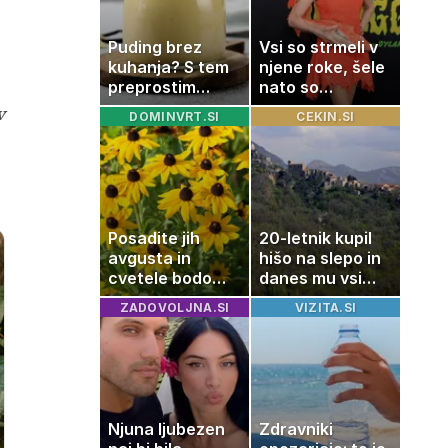
Puding brez
Vsi so strmeli v
kuhanja? S tem
njene roke, šele
preprostim
nato so
trikom bo
ugotovili, kaj
v
DOMINVRT.SI
CEKIN.SI
pripravljen v
drži
nekaj minutah
Posadite jih
20-letnik kupil
avgusta in
hišo na slepo in
cvetele bodo
danes mu vsi
vse do zime
zavidajo
ZADOVOLJNA.SI
VIZITA.SI
Njuna ljubezen
Zdravniki