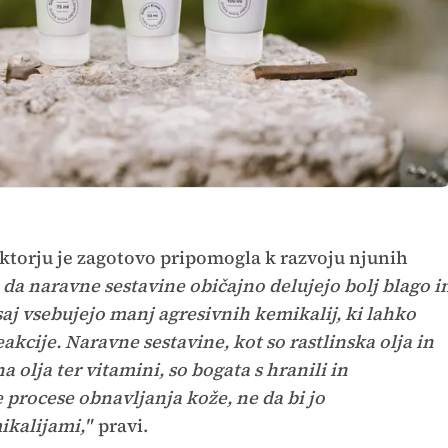
ktorju je zagotovo pripomogla k razvoju njunih
, da naravne sestavine običajno delujejo bolj blago i
saj vsebujejo manj agresivnih kemikalij, ki lahko
eakcije. Naravne sestavine, kot so rastlinska olja in
a olja ter vitamini, so bogata s hranili in
 procese obnavljanja kože, ne da bi jo
ikalijami,"
pravi.