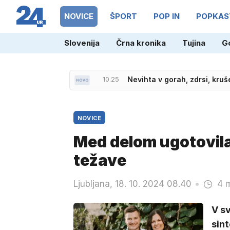
NOVICE
ŠPORT
POP IN
POPKAS
Slovenija
Črna kronika
Tujina
G
10.25
Nevihta v gorah, zdrsi, kruš
NOVICE
Med delom ugotovila,
težave
Ljubljana, 18. 10. 2024 08.40
4 m
V sv
sint