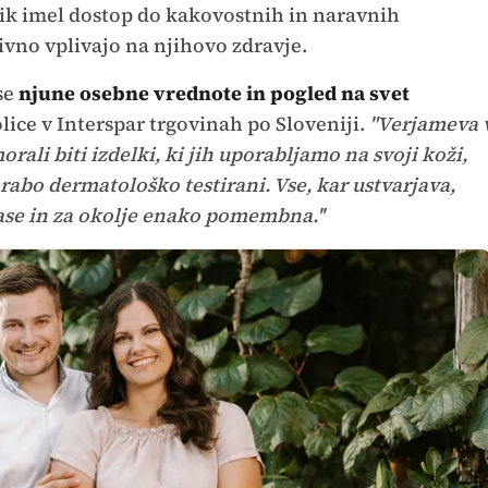
nik imel dostop do kakovostnih in naravnih
ivno vplivajo na njihovo zdravje.
se
njune osebne vrednote in pogled na svet
olice v Interspar trgovinah po Sloveniji.
"Verjameva 
orali biti izdelki, ki jih uporabljamo na svoji koži,
orabo dermatološko testirani. Vse, kar ustvarjava,
zase in za okolje enako pomembna.''