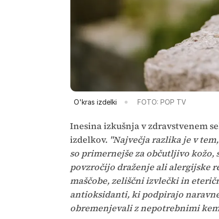
O'kras izdelki
FOTO: POP TV
Inesina izkušnja v zdravstvenem se
izdelkov.
"Največja razlika je v tem
so primernejše za občutljivo kožo, 
povzročijo draženje ali alergijske r
maščobe, zeliščni izvlečki in eteričn
antioksidanti, ki podpirajo naravne
obremenjevali z nepotrebnimi kem