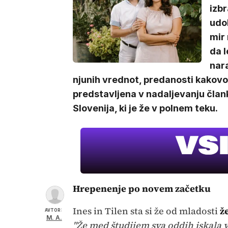
izbr
udob
mir 
da l
nara
njunih vrednot, predanosti kakovos
predstavljena v nadaljevanju člank
Slovenija, ki je že v polnem teku.
Hrepenenje po novem začetku
Ines in Tilen sta si že od mladosti
ž
AVTOR:
M. A.
"Že med študijem sva oddih iskala v 