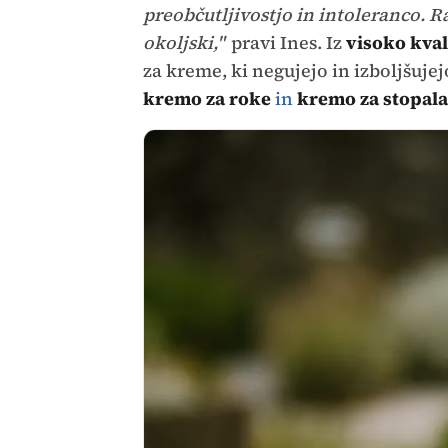
preobčutljivostjo in intoleranco. Ra
okoljski,"
pravi Ines. Iz
visoko kval
za kreme, ki negujejo in izboljšuje
kremo za roke
in
kremo za stopala