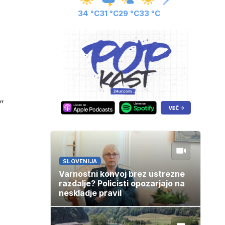
34 °C
31 °C
29 °C
33 °C
"
SLOVENIJA
Varnostni konvoj brez ustrezne
razdalje? Policisti opozarjajo na
neskladje pravil