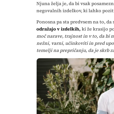
Njuna želja je, da bi vsak posamez
negovalnih izdelkov, ki lahko pozit
Ponosna pa sta predvsem na to, da 
odražajo v
izdelkih,
ki že krasijo p
moč narave, trajnost in v to, da bi m
nežni, varni, učinkoviti in pred up
temelji na prepričanju, da je skrb 