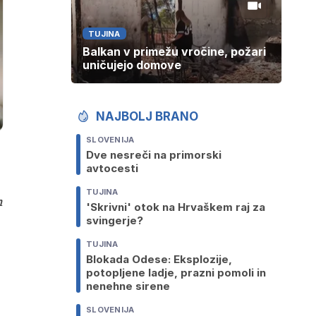
TUJINA
Balkan v primežu vročine, požari
uničujejo domove
NAJBOLJ BRANO
SLOVENIJA
Dve nesreči na primorski
avtocesti
TUJINA
n
'Skrivni' otok na Hrvaškem raj za
svingerje?
TUJINA
Blokada Odese: Eksplozije,
potopljene ladje, prazni pomoli in
nenehne sirene
SLOVENIJA