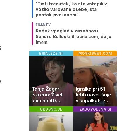
'Tisti trenutek, ko sta vstopili v
vozilo varovane osebe, sta
postali javni osebi'
FILM/TV
Redek vpogled v zasebnost
Sandre Bullock: Srečna sem, da jo
imam
i
BIBALEZE.SI
MOSKISVET.COM
o
Tanja Žagar
Igralka pri 51
iskreno: Živeli
letih navdušuje
smo na 40
v kopalkah: z
kvadratih, a
možem uživa v
OKUSNO.JE
ZADOVOLJNA.SI
imela sem vse,
romantičnem
kar otrok
poletju
potrebuje