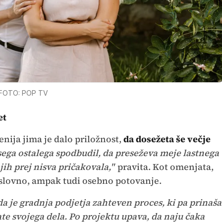
FOTO: POP TV
et
enija jima je dalo priložnost,
da dosežeta še večje
vsega ostalega spodbudil, da preseževa meje lastnega
i jih prej nisva pričakovala,"
pravita. Kot omenjata,
oslovno, ampak tudi osebno potovanje.
, da je gradnja podjetja zahteven proces, ki pa prinaša
ate svojega dela. Po projektu upava, da naju čaka