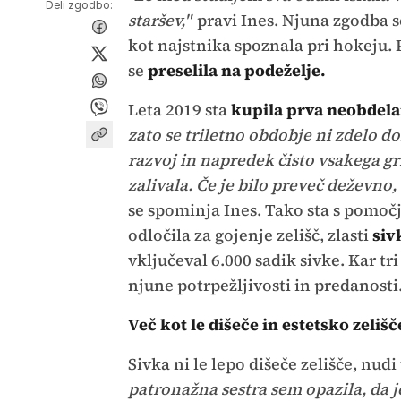
Deli zgodbo:
staršev,"
pravi Ines. Njuna zgodba s
kot najstnika spoznala pri hokeju. 
se
preselila na podeželje.
Leta 2019 sta
kupila prva neobdela
zato se triletno obdobje ni zdelo d
razvoj in napredek čisto vsakega gr
zalivala. Če je bilo preveč deževno,
se spominja Ines. Tako sta s pomočj
odločila za gojenje zelišč, zlasti
siv
vključeval 6.000 sadik sivke. Kar tri
njune potrpežljivosti in predanosti
Več kot le dišeče in estetsko zelišč
Sivka ni le lepo dišeče zelišče, nudi
patronažna sestra sem opazila, da j