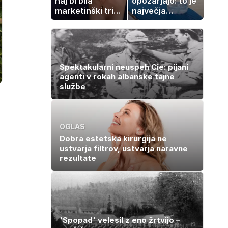
naj bi bila
opozarjajo: to je
marketinški trik,
največja
tako se odzivata
napaka, ki jo
na govorice
ljudje delajo med
vročino
Spektakularni neuspeh Cie: pijani
agenti v rokah albanske tajne
službe
OGLAS
Dobra estetska kirurgija ne
ustvarja filtrov, ustvarja naravne
rezultate
'Spopad' velesil z eno žrtvijo –