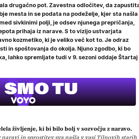
ala drugačno pot. Zavestna odločitev, da zapustit
je mesta in se podata na podeželje, kjer sta našla
med sivkinimi polji, je odsev njunega prepričanja,
epota prihaja iz narave. S to vizijo ustvarjata
vno kozmetiko, ki je veliko več kot to. Je odraz
ti in spoštovanja do okolja. Njuno zgodbo, ki bo
a, lahko spremljate tudi v 9. sezoni oddaje Štartaj
elela življenje, ki bi bilo bolj v sozvočju z naravo.
naravi in sprostitev sva našla v vasi Tilnovih starih