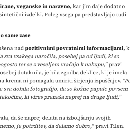
irane, veganske in naravne,
kar jim daje dodatno
sintetični izdelki. Poleg vsega pa predstavljajo tudi
jo same zase
dušena nad
pozitivnimi povratnimi informacijami,
k
a sva vsakega naročila, posebej pa od ljudi, ki so
ogosto ter se z veseljem vračajo k nakupu,"
pravi
posebej dotaknila, je bila zgodba deklice, ki je imela
na krema ni pomagala umiriti širjenja izpuščajev.
"P
sva dobila fotografijo, da so kožne papule povsem
tekočine, ki virus prenaša naprej na druge ljudi,"
ala, da še naprej delata na izboljšanju svojih
jmemo, je potrditev, da delamo dobro,"
pravi Tilen.