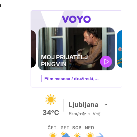
a
IQ 160
Nova hrvaška serija
Ljubljana
34°C
6km/h
V
ČET
PET
SOB
NED