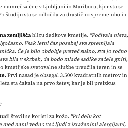
e namreč začne v Ljubljani in Mariboru, kjer sta se
Po študiju sta se odločila za drastično spremembo in
na zemljišča
blizu dedkove kmetije.
"Počivala nisva,
olgočasno. Vsak letni čas posebej sva spremljala
mička. Če je bilo obdobje preveč sušno, sva jo ročno
 sva bila v skrbeh, da bodo mlade sadike začele gniti,
o kmetijske svetovalne službe preučila teren in se
ke.
Prvi nasad je obsegal 3.500 kvadratnih metrov in
 leta sta čakala na prvo žetev, kar je bil preizkus
.
e
 tudi številne koristi za kožo.
"Pri delu kot
e med nami vedno več ljudi z izraženimi alergijami,