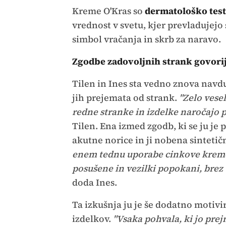
Kreme O'Kras so
dermatološko test
vrednost v svetu, kjer prevladujejo 
simbol vračanja in skrb za naravo.
Zgodbe zadovoljnih strank govori
Tilen in Ines sta vedno znova nav
jih prejemata od strank.
"Zelo vesel
redne stranke in izdelke naročajo p
Tilen. Ena izmed zgodb, ki se ju je 
akutne norice in ji nobena sintetič
enem tednu uporabe cinkove kreme 
posušene in vezilki popokani, brez 
doda Ines.
Ta izkušnja ju je še dodatno motivir
izdelkov.
"Vsaka pohvala, ki jo pre