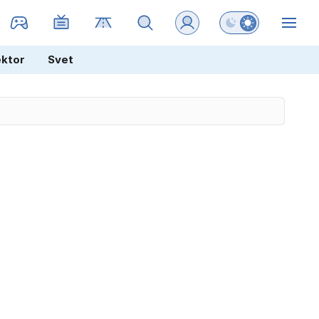
Preklopi barvni na
ZIN
ektor
Svet