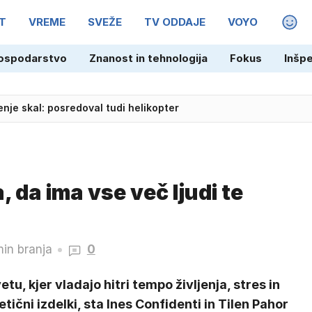
T
VREME
SVEŽE
TV ODDAJE
VOYO
MAGA
ospodarstvo
Znanost in tehnologija
Fokus
Inšp
enje skal: posredoval tudi helikopter
 da ima vse več ljudi te
in branja
0
etu, kjer vladajo hitri tempo življenja, stres in
etični izdelki, sta Ines Confidenti in Tilen Pahor