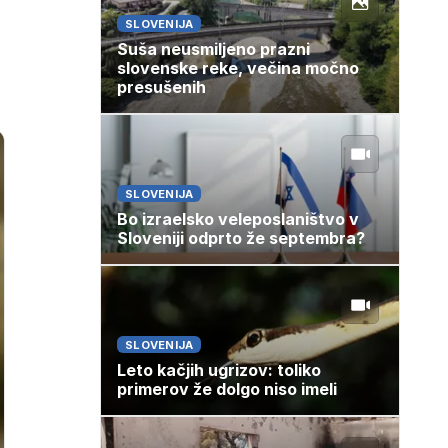
SLOVENIJA
Suša neusmiljeno prazni
slovenske reke, večina močno
presušenih
SLOVENIJA
Bo izraelsko veleposlaništvo v
Sloveniji odprto že septembra?
SLOVENIJA
Leto kačjih ugrizov: toliko
primerov že dolgo niso imeli