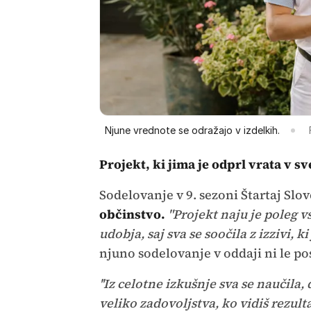
Njune vrednote se odražajo v izdelkih.
Projekt, ki jima je odprl vrata v sv
Sodelovanje v 9. sezoni Štartaj Slov
občinstvo.
"Projekt naju je poleg 
udobja, saj sva se soočila z izzivi, k
njuno sodelovanje v oddaji ni le p
''Iz celotne izkušnje sva se naučila
veliko zadovoljstva, ko vidiš rezult