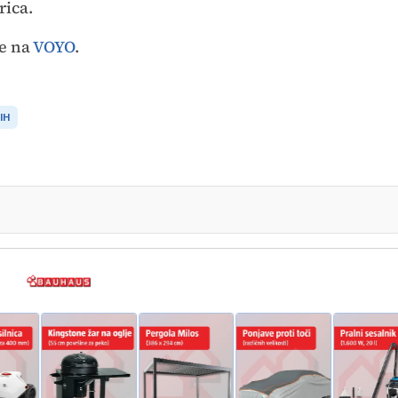
rica.
te na
VOYO
.
IH