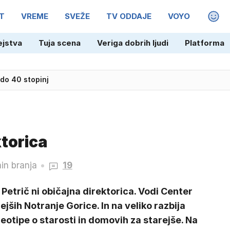
T
VREME
SVEŽE
TV ODDAJE
VOYO
MAGA
ejstva
Tuja scena
Veriga dobrih ljudi
Platforma
 do 40 stopinj
torica
in branja
19
Petrič ni običajna direktorica. Vodi Center
ejših Notranje Gorice. In na veliko razbija
eotipe o starosti in domovih za starejše. Na