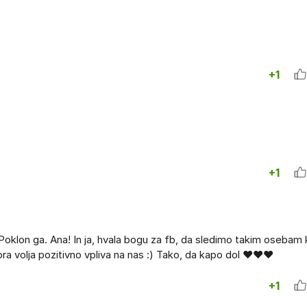
+1
+1
i. Poklon ga. Ana! In ja, hvala bogu za fb, da sledimo takim osebam 
bra volja pozitivno vpliva na nas :) Tako, da kapo dol ❤️❤️❤️
+1