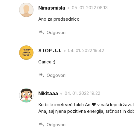
Nimasmisla
05. 01. 2022 08.13
Ano za predsednico
Odgovori
STOP J.J.
04. 01. 2022 19.42
Carica ;)
Odgovori
Nikitaaa
04. 01. 2022 19.22
Ko bi le imeli več takih An ❤️ v naši lepi držav
Ana, saj njena pozitivna energija, srčnost in do
Odgovori