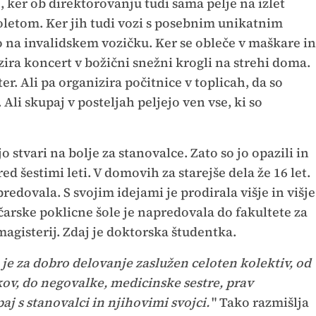
, ker ob direktorovanju tudi sama pelje na izlet
oletom. Ker jih tudi vozi s posebnim unikatnim
so na invalidskem vozičku. Ker se obleče v maškare in
zira koncert v božični snežni krogli na strehi doma.
er. Ali pa organizira počitnice v toplicah, da so
. Ali skupaj v posteljah peljejo ven vse, ki so
o stvari na bolje za stanovalce. Zato so jo opazili in
ed šestimi leti. V domovih za starejše dela že 16 let.
redovala. S svojim idejami je prodirala višje in višje
ičarske poklicne šole je napredovala do fakultete za
 magisterij. Zdaj je doktorska študentka.
a je za dobro delovanje zaslužen celoten kolektiv, od
ov, do negovalke, medicinske sestre, prav
j s stanovalci in njihovimi svojci.
" Tako razmišlja