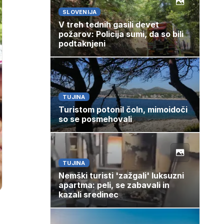
SLOVENIJA
V treh tednih gasili devet
požarov: Policija sumi, da so bili
podtaknjeni
TUJINA
Turistom potonil čoln, mimoidoči
so se posmehovali
TUJINA
Nemški turisti 'zažgali' luksuzni
apartma: peli, se zabavali in
kazali sredinec