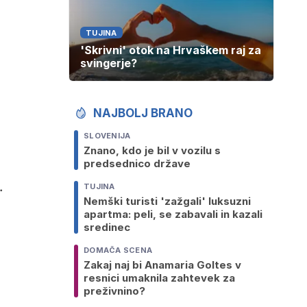
TUJINA
'Skrivni' otok na Hrvaškem raj za
svingerje?
NAJBOLJ BRANO
SLOVENIJA
Znano, kdo je bil v vozilu s
predsednico države
.
TUJINA
Nemški turisti 'zažgali' luksuzni
apartma: peli, se zabavali in kazali
sredinec
DOMAČA SCENA
Zakaj naj bi Anamaria Goltes v
resnici umaknila zahtevek za
preživnino?