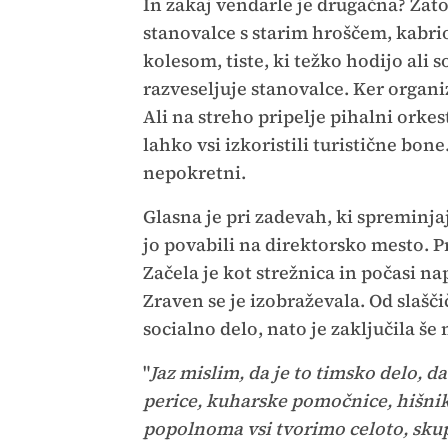
In zakaj vendarle je drugačna? Zato
stanovalce s starim hroščem, kabri
kolesom, tiste, ki težko hodijo ali 
razveseljuje stanovalce. Ker organi
Ali na streho pripelje pihalni orkest
lahko vsi izkoristili turistične bone
nepokretni.
Glasna je pri zadevah, ki spreminjaj
jo povabili na direktorsko mesto. Pr
Začela je kot strežnica in počasi nap
Zraven se je izobraževala. Od slašč
socialno delo, nato je zaključila še
"
Jaz mislim, da je to timsko delo, d
perice, kuharske pomočnice, hišnik
popolnoma vsi tvorimo celoto, skupa