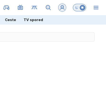
Preklopi barvni na
ZIN
Ceste
TV spored