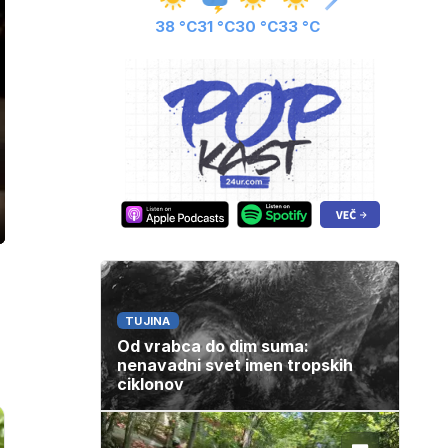
38 °C
31 °C
30 °C
33 °C
ozaslonski
in
TUJINA
Od vrabca do dim suma:
nenavadni svet imen tropskih
ciklonov