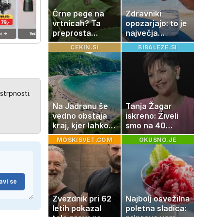
Črne pege na
Zdravniki
vrtnicah? Ta
opozarjajo: to je
preprosta
največja
sestavina
napaka, ki jo
CEKIN.SI
BIBALEZE.SI
pomaga
ljudje delajo med
preprečiti
vročino
težavo
strpnosti.
Na Jadranu še
Tanja Žagar
vedno obstaja
iskreno: Živeli
kraj, kjer lahko
smo na 40
dopustujete
kvadratih, a
MOSKISVET.COM
OKUSNO.JE
poceni:
imela sem vse,
nastanitev že od
kar otrok
10 evrov, kosilo
potrebuje
za pet evrov
avi se
Zvezdnik pri 62
Najbolj osvežilna
letih pokazal
poletna sladica: