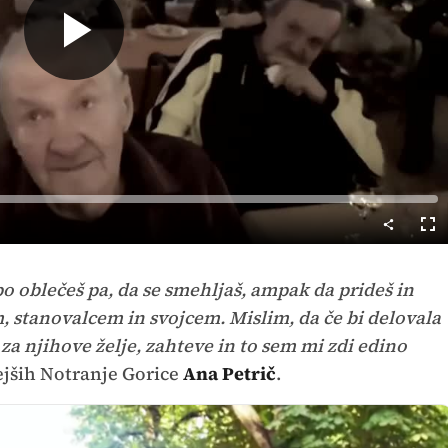
Predvajaj
Cel
nač
epo oblečeš pa, da se smehljaš, ampak da prideš in
 stanovalcem in svojcem. Mislim, da če bi delovala
za njihove želje, zahteve in to sem mi zdi edino
ejših Notranje Gorice
Ana Petrič
.