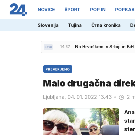
NOVICE
ŠPORT
POP IN
POPKAS
Slovenija
Tujina
Črna kronika
D
14.37
Na Hrvaškem, v Srbiji in BiH
PREVERJENO
Malo drugačna direk
Ljubljana, 04. 01. 2022 13.43
2 m
Ana 
star
ster