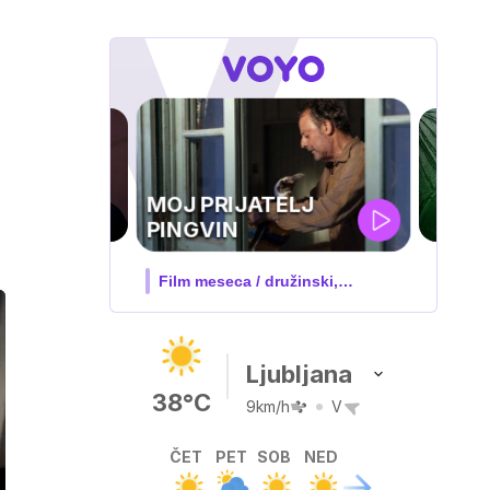
ZUFFA BOXING 10
V živo na VOYO: sobota ob
20.00
Ljubljana
38°C
9km/h
V
ČET
PET
SOB
NED