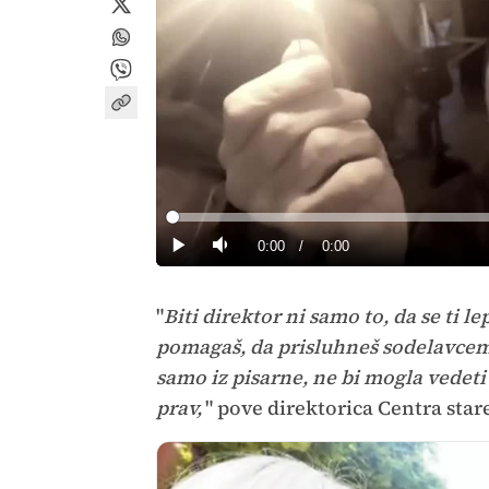
Loaded
:
0%
Current
0:00
/
Duration
0:00
Predvajaj
Tiho
Time
"
Biti direktor ni samo to, da se ti l
pomagaš, da prisluhneš sodelavcem,
samo iz pisarne, ne bi mogla vedeti 
prav,
" pove direktorica Centra star