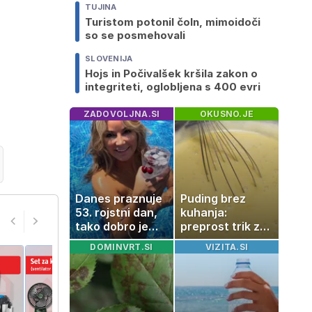
TUJINA
Turistom potonil čoln, mimoidoči
so se posmehovali
SLOVENIJA
Hojs in Počivalšek kršila zakon o
integriteti, oglobljena s 400 evri
ZADOVOLJNA.SI
OKUSNO.JE
Danes praznuje
Puding brez
53. rojstni dan,
kuhanja:
tako dobro je
preprost trik za
videti znana
pripravo v le
DOMINVRT.SI
VIZITA.SI
Slovenka
nekaj minutah