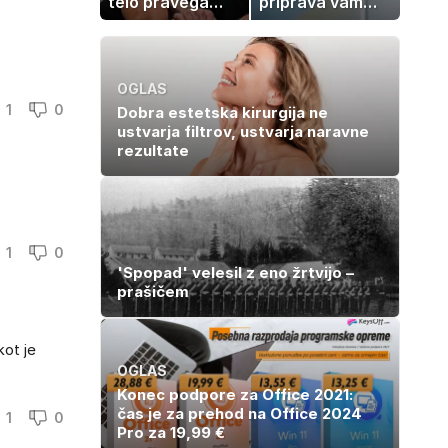
telo pravega
priprava vam
gladiatorja
vzame le 10
minut
OGLAS
1
0
Dobra estetska kirurgija ne
ustvarja filtrov, ustvarja naravne
rezultate
1
0
'Spopad' velesil z eno žrtvijo –
prašičem
kot je
OGLAS
Konec podpore za Office 2021:
čas je za prehod na Office 2024
1
0
Pro za 19,99 €