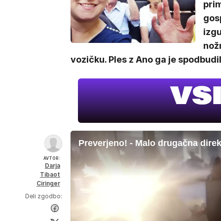
prim
gosp
izgu
nožn
vozičku. Ples z Ano ga je spodbudil.
Preverjeno! - Malo drugačna direk
AVTOR:
Darja
Tibaot
Ciringer
Deli zgodbo: