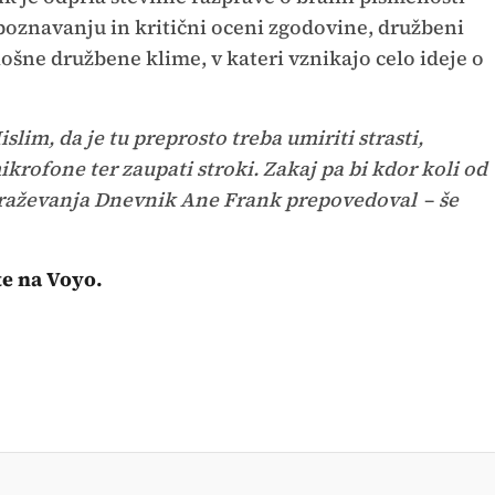
poznavanju in kritični oceni zgodovine, družbeni
ošne družbene klime, v kateri vznikajo celo ideje o
slim, da je tu preprosto treba umiriti strasti,
krofone ter zaupati stroki. Zakaj pa bi kdor koli od
obraževanja Dnevnik Ane Frank prepovedoval
–
še
te na
Voyo.