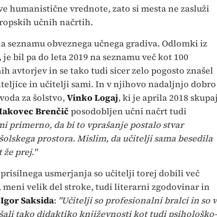
e humanistične vrednote, zato si mesta ne zasluži
opskih učnih načrtih.
 na seznamu obveznega učnega gradiva. Odlomki iz
h, je bil pa do leta 2019 na seznamu več kot 100
h avtorjev in se tako tudi sicer zelo pogosto znašel
iteljice in učitelji sami. In v njihovo nadaljnjo dobro
voda za šolstvo,
Vinko Logaj
, ki je aprila 2018 skupa
Makovec Brenčič
posodobljen učni načrt tudi
mi primerno, da bi to vprašanje postalo stvar
 šolskega prostora. Mislim, da učitelji sama besedila
že prej."
risilnega usmerjanja so učitelji torej dobili več
 meni velik del stroke, tudi literarni zgodovinar in
Igor Saksida
:
"Učitelji so profesionalni bralci in so v
ali tako didaktiko književnosti kot tudi psihološko-