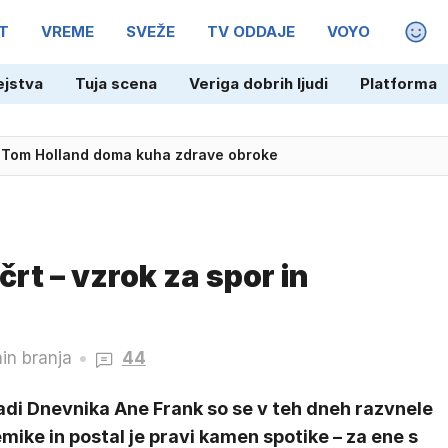
T
VREME
SVEŽE
TV ODDAJE
VOYO
MAGA
ejstva
Tuja scena
Veriga dobrih ljudi
Platforma
 Tom Holland doma kuha zdrave obroke
rt – vzrok za spor in
in branja
44
adi Dnevnika Ane Frank so se v teh dneh razvnele
mike in postal je pravi kamen spotike – za ene s