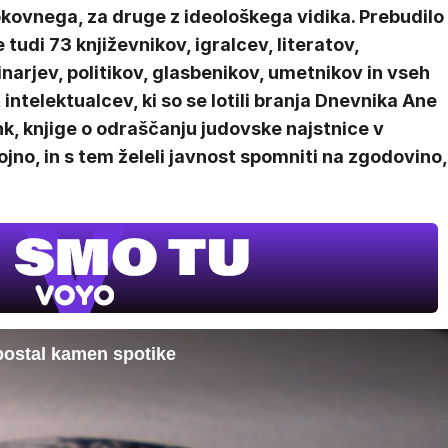
kovnega, za druge z ideološkega vidika. Prebudilo
e tudi 73 književnikov, igralcev, literatov,
narjev, politikov, glasbenikov, umetnikov in vseh
 intelektualcev, ki so se lotili branja Dnevnika Ane
k, knjige o ‎odraščanju judovske najstnice v
no, in s tem želeli javnost spomniti na zgodovino,
postal kamen spotike