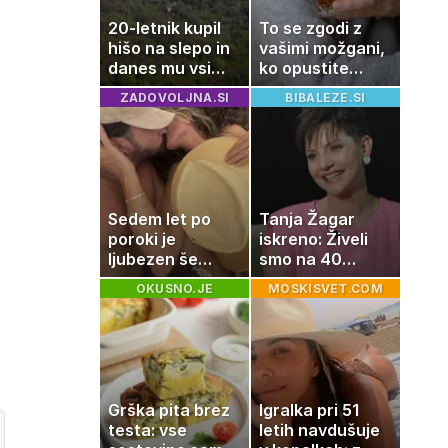
20-letnik kupil
To se zgodi z
hišo na slepo in
vašimi možgani,
danes mu vsi
ko opustite
zavidajo
alkohol
ZADOVOLJNA.SI
BIBALEZE.SI
Sedem let po
Tanja Žagar
poroki je
iskreno: Živeli
ljubezen še
smo na 40
vedno enako
kvadratih, a
OKUSNO.JE
MOSKISVET.COM
močna
imela sem vse,
kar otrok
potrebuje
Grška pita brez
Igralka pri 51
testa: vse
letih navdušuje