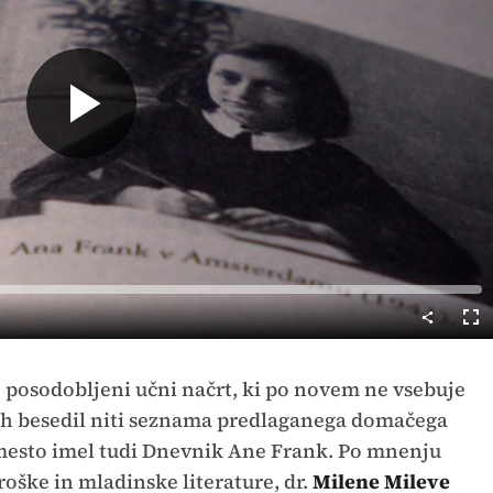
Predvajaj
Cel
nač
 posodobljeni učni načrt, ki po novem ne vsebuje
h besedil niti seznama predlaganega domačega
 mesto imel tudi Dnevnik Ane Frank. Po mnenju
oške in mladinske literature, dr.
Milene Mileve