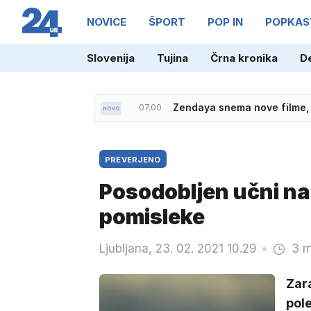
NOVICE
ŠPORT
POP IN
POPKAS
Slovenija
Tujina
Črna kronika
D
07.00
Zendaya snema nove filme,
PREVERJENO
Posodobljen učni nač
pomisleke
Ljubljana, 23. 02. 2021 10.29
3 m
Zar
pole