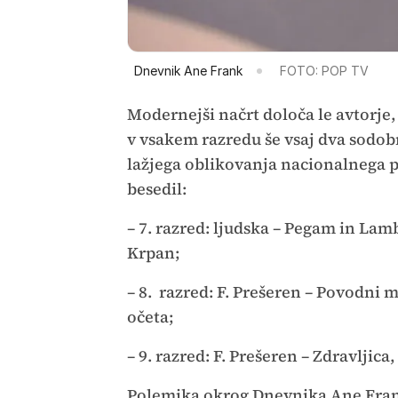
Dnevnik Ane Frank
FOTO: POP TV
Modernejši načrt določa le avtorje, 
v vsakem razredu še vsaj dva sodobna
lažjega oblikovanja nacionalnega p
besedil:
– 7. razred: ljudska – Pegam in Lam
Krpan;
– 8. razred: F. Prešeren – Povodni m
očeta;
– 9. razred: F. Prešeren – Zdravljica
Polemika okrog Dnevnika Ane Frank 