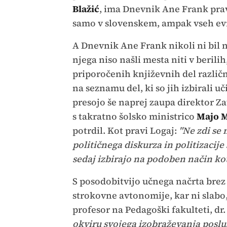
Blažić
, ima Dnevnik Ane Frank prav
samo v slovenskem, ampak vseh evr
A Dnevnik Ane Frank nikoli ni bil
njega niso našli mesta niti v berili
priporočenih književnih del različni
na seznamu del, ki so jih izbirali uč
presojo še naprej zaupa direktor Za
s takratno šolsko ministrico
Majo 
potrdil. Kot pravi Logaj:
"Ne zdi se 
političnega diskurza in politizacije
sedaj izbirajo na podoben način kot 
S posodobitvijo učnega načrta brez p
strokovne avtonomije, kar ni slabo,
profesor na Pedagoški fakulteti, dr.
okviru svojega izobraževanja posluš