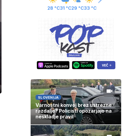
28 °C
31 °C
29 °C
33 °C
ozaslonski
in
SLOVENIJA
Varnostni konvoj brez ustrezne
razdalje? Policisti opozarjajo na
neskladje pravil