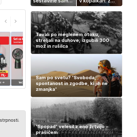
sestavine samo
v kopalkah: z
zmešate in
možem uživa v
pečica opravi
romantičnem
ostalo
poletju
Tavali po meglenem otoku,
streljali na duhove, izgubili 300
mož in rušilca
Sam po svetu? 'Svoboda,
spontanost in zgodbe, ki jih ne
zmanjka'
strpnosti.
'Spopad' velesil z eno žrtvijo –
prašičem