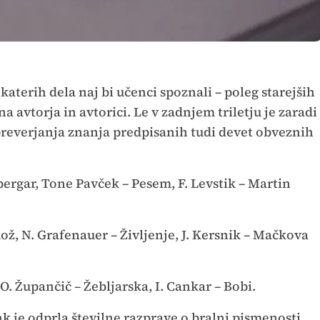
katerih dela naj bi učenci spoznali – poleg starejših
 avtorja in avtorici. Le v zadnjem triletju je zaradi
reverjanja znanja predpisanih tudi devet obveznih
bergar, Tone Pavček – Pesem, F. Levstik – Martin
ož, N. Grafenauer – Življenje, J. Kersnik – Mačkova
, O. Župančič – Žebljarska, I. Cankar – Bobi.
je odprla številne razprave o bralni pismenosti