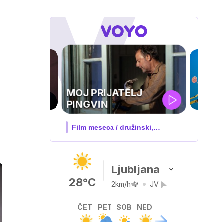
IQ 160
Nova hrvaška serija
Ljubljana
28°C
2km/h
JV
ČET
PET
SOB
NED