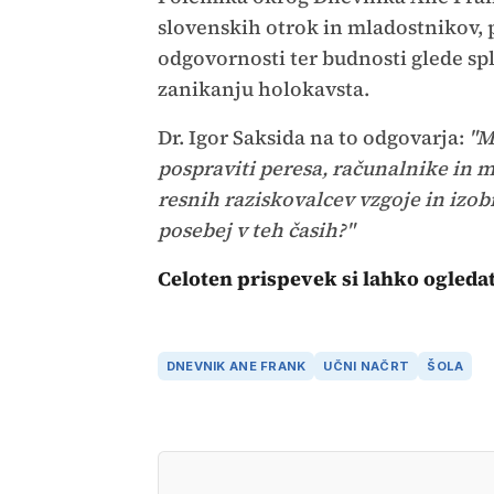
slovenskih otrok in mladostnikov, 
odgovornosti ter budnosti glede spl
zanikanju holokavsta.
Dr. Igor Saksida na to odgovarja:
"Mi
pospraviti peresa, računalnike in mi
resnih raziskovalcev vzgoje in iz
posebej v teh časih?"
Celoten prispevek si lahko ogleda
DNEVNIK ANE FRANK
UČNI NAČRT
ŠOLA