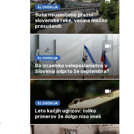
SLOVENIJA
Suša neusmiljeno prazni
slovenske reke, večina močno
presušenih
SLOVENIJA
j
Bo izraelsko veleposlaništvo v
Sloveniji odprto že septembra?
SLOVENIJA
Leto kačjih ugrizov: toliko
primerov že dolgo niso imeli