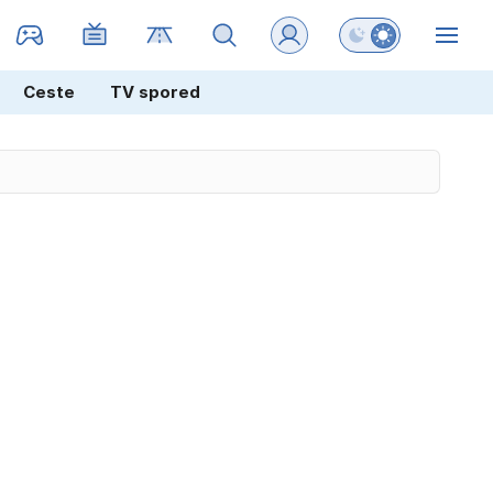
Preklopi barvni na
ZIN
Ceste
TV spored