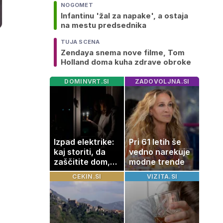
NOGOMET
Infantinu 'žal za napake', a ostaja
na mestu predsednika
TUJA SCENA
Zendaya snema nove filme, Tom
Holland doma kuha zdrave obroke
DOMINVRT.SI
ZADOVOLJNA.SI
Izpad elektrike:
Pri 61 letih še
kaj storiti, da
vedno narekuje
zaščitite dom,
modne trende
hrano in
CEKIN.SI
VIZITA.SI
elektronske
naprave