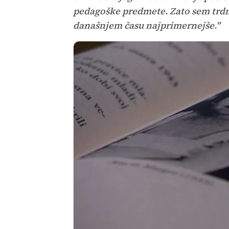
pedagoške predmete. Zato sem trdno
današnjem času najprimernejše."