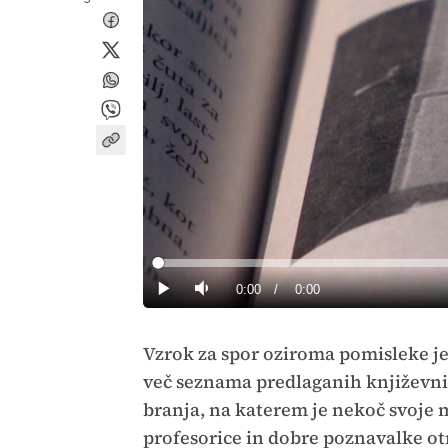
Loaded
:
0%
Current
0:00
/
Duration
0:00
Predvajaj
Tiho
Time
Vzrok za spor oziroma pomisleke je
več seznama predlaganih književni
branja, na katerem je nekoč svoje
profesorice in dobre poznavalke otr