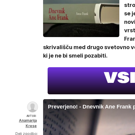
stro
se j
novi
vrst
Fran
skrivališču med drugo svetovno voj
ki je ne bi smeli pozabiti.
Preverjeno! - Dnevnik Ane Frank 
AVTOR:
Anamarija
Krese
Deli zgodbo: