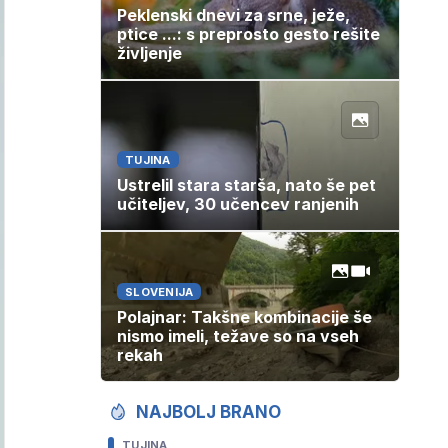
Peklenski dnevi za srne, ježe,
ptice ...: s preprosto gesto rešite
življenje
TUJINA
Ustrelil stara starša, nato še pet
učiteljev, 30 učencev ranjenih
SLOVENIJA
Polajnar: Takšne kombinacije še
nismo imeli, težave so na vseh
rekah
NAJBOLJ BRANO
TUJINA