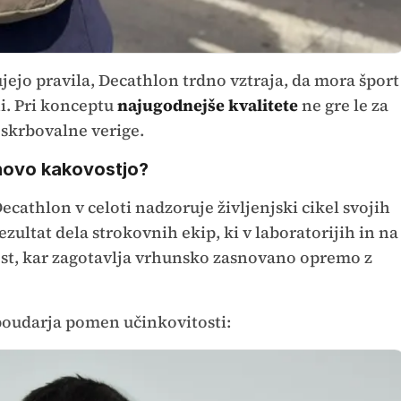
ujejo pravila, Decathlon trdno vztraja, da mora šport
i. Pri konceptu
najugodnejše kvalitete
ne gre le za
oskrbovalne verige.
ihovo kakovostjo?
ecathlon v celoti nadzoruje življenjski cikel svojih
rezultat dela strokovnih ekip, ki v laboratorijih in na
nost, kar zagotavlja vrhunsko zasnovano opremo z
poudarja pomen učinkovitosti: