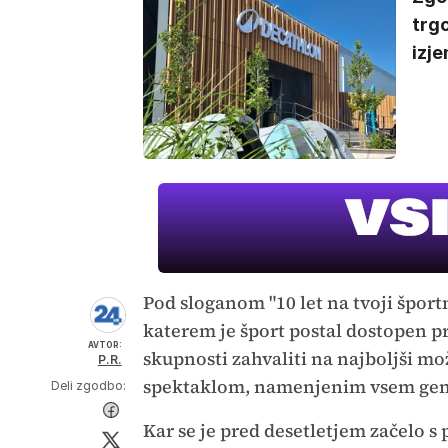
trgo
izje
Pod sloganom "10 let na tvoji šport
katerem je šport postal dostopen pra
AVTOR:
skupnosti zahvaliti na najboljši mo
P.R.
spektaklom, namenjenim vsem gene
Deli zgodbo:
Kar se je pred desetletjem začelo s