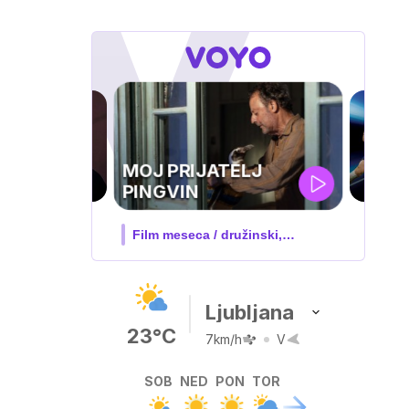
UEFA
SUPERPOKAL
 družinski,
V živo na VOYO: sreda ob 20.30
Ljubljana
23°C
7km/h
V
SOB
NED
PON
TOR