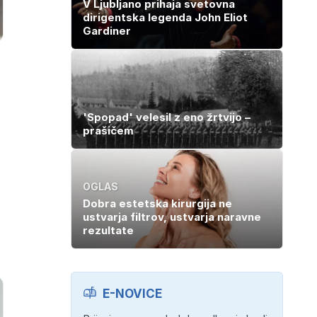
V Ljubljano prihaja svetovna
dirigentska legenda John Eliot
Gardiner
'Spopad' velesil z eno žrtvijo –
prašičem
OGLAS
Dobra estetska kirurgija ne
ustvarja filtrov, ustvarja naravne
rezultate
E-NOVICE