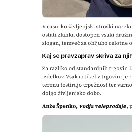
V času, ko življenjski stroški narek
ostati zlahka dostopen vsaki družin
slogan, temveč za obljubo celotne 
Kaj se pravzaprav skriva za nj
Za razliko od standardnih trgovin D
izdelkov. Vsak artikel v trgovini je 
terenu testirajo trpežnost ter var
dolgo življenjsko dobo.
Anže Špenko,
vodja veleprodaje
, 