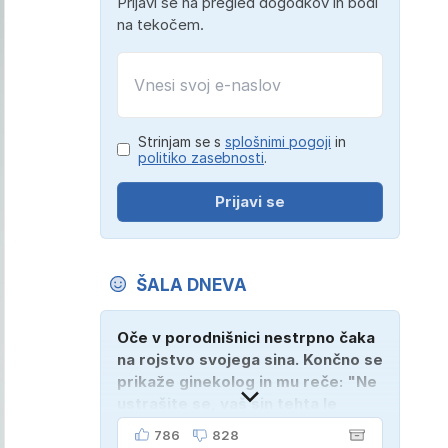
Prijavi se na pregled dogodkov in bodi
na tekočem.
Strinjam se s
splošnimi pogoji
in
politiko zasebnosti
.
Prijavi se
ŠALA DNEVA
Oče v porodnišnici nestrpno čaka
na rojstvo svojega sina. Končno se
prikaže ginekolog in mu reče: "Ne
ustrašite se, vaš sin tehta le
dober kilogram!" "Nič čudnega,
786
828
gospod doktor, saj se z ženo