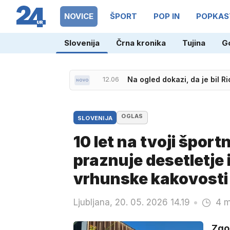
NOVICE
ŠPORT
POP IN
POPKAS
Slovenija
Črna kronika
Tujina
G
12.06
Na ogled dokazi, da je bil 
OGLAS
SLOVENIJA
10 let na tvoji šport
praznuje desetletje 
vrhunske kakovosti
Ljubljana, 20. 05. 2026 14.19
4 m
Zgod