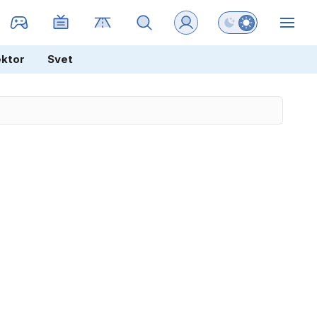
Preklopi barvni na
ZIN
ektor
Svet