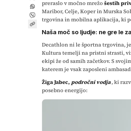
preraslo v močno mrežo
šestih pri
Maribor, Celje, Koper in Murska S
trgovina in mobilna aplikacija, ki 
Naša moč so ljudje: ne gre le z
Decathlon ni le športna trgovina, je
Kultura temelji na pristni strasti, v
ekipi že od samih začetkov. S svoji
katerem je vsak zaposleni ambasado
Žiga Jabec,
področni vodja
, ki ra
posebno energijo: