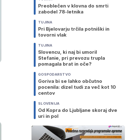
Preoblečen v klovna do smrti
zabodel 78-letnika
TUJINA
Pri Bjelovarju trčila potniški in
tovorni vlak
TUJINA
Slovencu, ki naj bi umoril
Stefanie, pri prevozu trupla
pomagala brat in oče?
GOSPODARSTVO
Goriva bi se lahko občutno
pocenila: dizel tudi za več kot 10
centov
SLOVENIJA
Od Kopra do Ljubljane skoraj dve
uri in pol