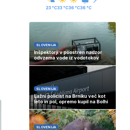
23 °C
33 °C
36 °C
36 °C
SLOVENIJA
Inšpektorji v poostren nadzor
odvzema vode iz vodotokov
SLOVENIJA
Lažni policist na Brniku več kot
leto in pol, opremo kupil na Bolhi
SLOVENIJA