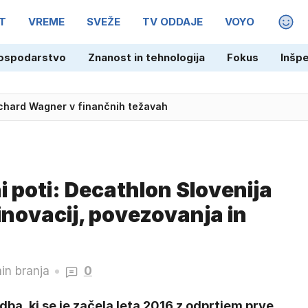
T
VREME
SVEŽE
TV ODDAJE
VOYO
MAGA
ospodarstvo
Znanost in tehnologija
Fokus
Inšp
Richard Wagner v finančnih težavah
ni poti: Decathlon Slovenija
inovacij, povezovanja in
in branja
0
ba, ki se je začela leta 2016 z odprtjem prve