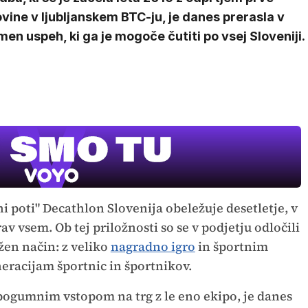
vine v ljubljanskem BTC-ju, je danes prerasla v
men uspeh, ki ga je mogoče čutiti po vsej Sloveniji.
Film meseca /
pustolovski
ni poti" Decathlon Slovenija obeležuje desetletje, v
v vsem. Ob tej priložnosti so se v podjetju odločili
žen način: z veliko
nagradno igro
in športnim
racijam športnic in športnikov.
 pogumnim vstopom na trg z le eno ekipo, je danes