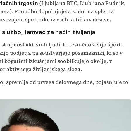
vlačnih trgovin
(Ljubljana BTC, Ljubljana Rudnik,
obota). Ponudbo dopolnjujeta sodobna spletna
povezujeta športnike iz vseh kotičkov države.
a službo, temveč za način življenja
 skupnost aktivnih ljudi, ki resnično živijo šport.
izijo podjetja pa soustvarjajo posamezniki, ki so v
mi bogatimi izkušnjami sooblikujejo okolje, v
r aktivnega življenjskega sloga.
zvoj spremlja od prvega delovnega dne, pojasnjuje to