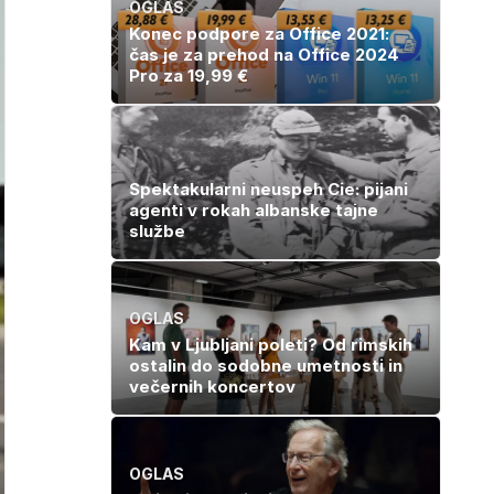
OGLAS
Konec podpore za Office 2021:
čas je za prehod na Office 2024
Pro za 19,99 €
Spektakularni neuspeh Cie: pijani
agenti v rokah albanske tajne
službe
OGLAS
Kam v Ljubljani poleti? Od rimskih
ostalin do sodobne umetnosti in
večernih koncertov
OGLAS