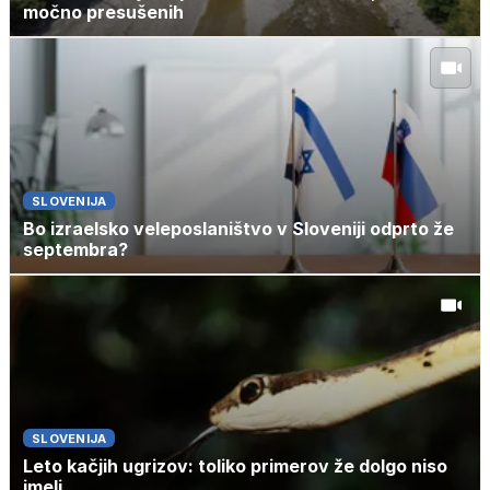
močno presušenih
SLOVENIJA
Bo izraelsko veleposlaništvo v Sloveniji odprto že
septembra?
SLOVENIJA
Leto kačjih ugrizov: toliko primerov že dolgo niso
imeli