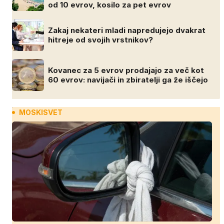
od 10 evrov, kosilo za pet evrov
Zakaj nekateri mladi napredujejo dvakrat
hitreje od svojih vrstnikov?
Kovanec za 5 evrov prodajajo za več kot
60 evrov: navijači in zbiratelji ga že iščejo
MOSKISVET