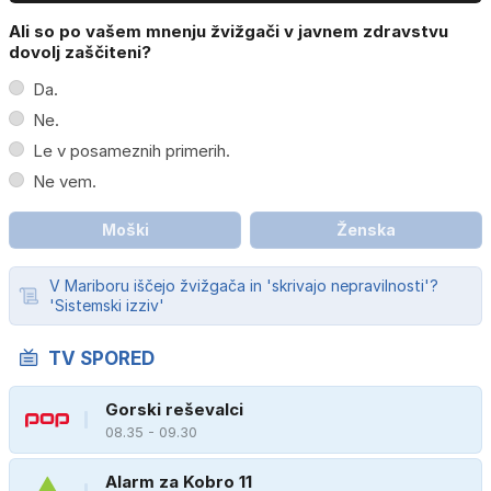
Ali so po vašem mnenju žvižgači v javnem zdravstvu
dovolj zaščiteni?
Da.
Ne.
Le v posameznih primerih.
Ne vem.
Moški
Ženska
V Mariboru iščejo žvižgača in 'skrivajo nepravilnosti'?
'Sistemski izziv'
TV SPORED
Gorski reševalci
08.35 - 09.30
Alarm za Kobro 11