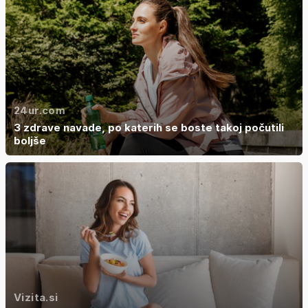
24ur.com
3 zdrave navade, po katerih se boste takoj počutili
boljše
Vizita.si