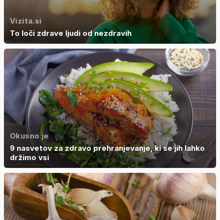
Vizita.si
To loči zdrave ljudi od nezdravih
Okusno.je
9 nasvetov za zdravo prehranjevanje, ki se jih lahko
držimo vsi