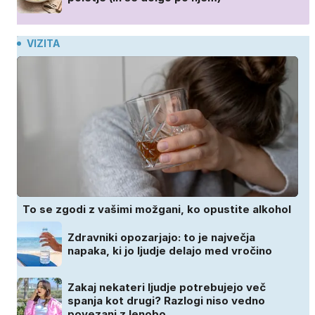
VIZITA
To se zgodi z vašimi možgani, ko opustite alkohol
Zdravniki opozarjajo: to je največja
napaka, ki jo ljudje delajo med vročino
Zakaj nekateri ljudje potrebujejo več
spanja kot drugi? Razlogi niso vedno
povezani z lenobo