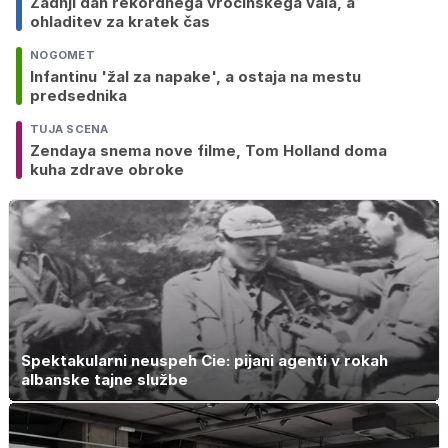
Zadnji dan rekordnega vročinskega vala, a
ohladitev za kratek čas
NOGOMET
Infantinu 'žal za napake', a ostaja na mestu
predsednika
TUJA SCENA
Zendaya snema nove filme, Tom Holland doma
kuha zdrave obroke
Spektakularni neuspeh Cie: pijani agenti v rokah
albanske tajne službe