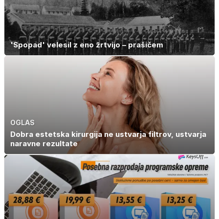
'Spopad' velesil z eno žrtvijo – prašičem
OGLAS
Dobra estetska kirurgija ne ustvarja filtrov, ustvarja
naravne rezultate