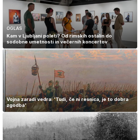
OGLAS
Kam v Ljubljani poleti? Od rimskih ostalin do
sodobne umetnosti in večernih koncertov
Vojna zaradi vedra: 'Tudi, če ni resnica, je to dobra
zgodba'