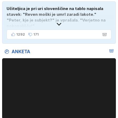
Učiteljica je pri uri slovenščine na tablo napisala
stavek: "Reven moški je umrl zaradi lakote."
"Peter, kje je subjekt?" je vprašala. "Verjetno na
pokopališču!"
1292
171
ANKETA