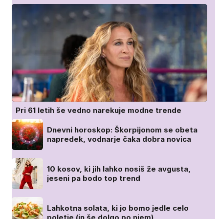
Pri 61 letih še vedno narekuje modne trende
Dnevni horoskop: Škorpijonom se obeta
napredek, vodnarje čaka dobra novica
10 kosov, ki jih lahko nosiš že avgusta,
jeseni pa bodo top trend
Lahkotna solata, ki jo bomo jedle celo
poletje (in še dolgo po njem)