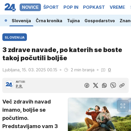
NOVICE
ŠPORT
POP IN
POPKAST
VREME
Slovenija
Črna kronika
Tujina
Gospodarstvo
Znano
SLOVENIJA
3 zdrave navade, po katerih se boste
takoj počutili boljše
Ljubljana, 15. 03. 2025 00.15
2 min branja
0
AVTOR:
P.R.
Več zdravih navad
imamo, boljše se
počutimo.
Predstavljamo vam 3