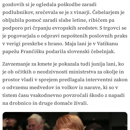
gozdovih si je ogledala poškodbe zaradi
podlubnikov, srečevala se je z vinarji. Čebelarjem je
obljubila pomoč zaradi slabe letine, ribičem pa
podporo pri črpanju evropskih sredstev. S trgovci se
je pogovarjala o odpravi nepoštenih poslovnih praks
v verigi preskrbe s hrano. Maja lani je v Vatikanu
papežu Frančišku podarila slovenski čebelnjak.
Zavzemanje za kmete je pokazala tudi junija lani, ko
je ob očitkih o neodzivnosti ministrstva za okolje in
prostor vladi v sprejem predlagala interventni zakon
o odvzemu medvedov in volkov iz narave, ki so v
tistem času vsakodnevno povzročali škodo z napadi
na drobnico in druge domače živali.