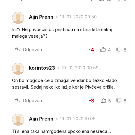
Aijn Prenn
19. 01. 2020 09.50
In?? Ne privoščiš dr. prištincu na stara leta nekaj
malega veselja??
Odgovori
-4
4
8
korintos23
19. 01. 2020 09.59
On bo mogoče celo zmagal vendar bo težko vlado
sestavil. Sedaj nekoliko lažje ker je Pivčeva prišla.
Odgovori
-3
5
8
Aijn Prenn
19. 01. 2020 10.05
Ti si ena taka namrgodena upokojena nesreča...