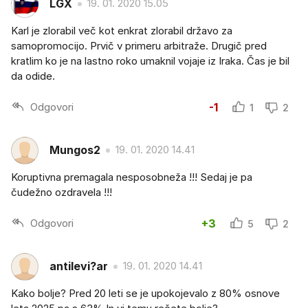
LGX
19. 01. 2020 15.05
Karl je zlorabil več kot enkrat zlorabil državo za
samopromocijo. Prvič v primeru arbitraže. Drugič pred
kratlim ko je na lastno roko umaknil vojaje iz Iraka. Čas je bil
da odide.
Odgovori
-1
1
2
Mungos2
19. 01. 2020 14.41
Koruptivna premagala nesposobneža !!! Sedaj je pa
čudežno ozdravela !!!
Odgovori
+3
5
2
antilevi?ar
19. 01. 2020 14.41
Kako bolje? Pred 20 leti se je upokojevalo z 80% osnove