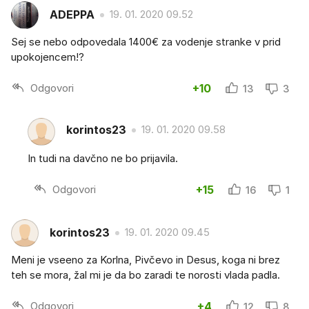
ADEPPA
19. 01. 2020 09.52
Sej se nebo odpovedala 1400€ za vodenje stranke v prid
upokojencem!?
Odgovori
+10
13
3
korintos23
19. 01. 2020 09.58
In tudi na davčno ne bo prijavila.
Odgovori
+15
16
1
korintos23
19. 01. 2020 09.45
Meni je vseeno za Korlna, Pivčevo in Desus, koga ni brez
teh se mora, žal mi je da bo zaradi te norosti vlada padla.
Odgovori
+4
12
8