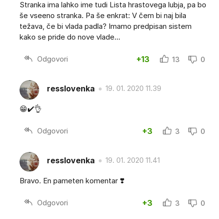
Stranka ima lahko ime tudi Lista hrastovega lubja, pa bo
še vseeno stranka. Pa še enkrat: V čem bi naj bila
težava, če bi vlada padla? Imamo predpisan sistem
kako se pride do nove vlade...
Odgovori
+13
13
0
resslovenka
19. 01. 2020 11.39
😁✔️👌
Odgovori
+3
3
0
resslovenka
19. 01. 2020 11.41
Bravo. En pameten komentar ❣️
Odgovori
+3
3
0