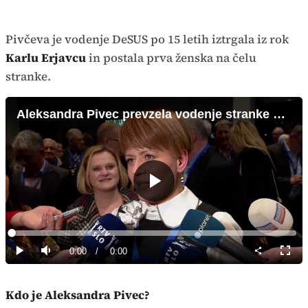
Pivčeva je vodenje DeSUS po 15 letih iztrgala iz rok
Karlu Erjavcu
in postala prva ženska na čelu
stranke.
Aleksandra Pivec prevzela vodenje stranke DeSUS
Predvajaj
Loaded
:
0%
Current
0:00
/
Duration
0:00
Predvajaj
Tiho
Celoz
način
Time
Kdo je Aleksandra Pivec?