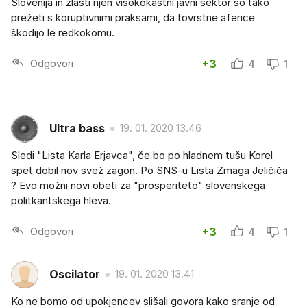
Slovenija in zlasti njen visokokastni javni sektor so tako
prežeti s koruptivnimi praksami, da tovrstne aferice
škodijo le redkokomu.
Odgovori
+3
4
1
Ultra bass
19. 01. 2020 13.46
Sledi "Lista Karla Erjavca", če bo po hladnem tušu Korel
spet dobil nov svež zagon. Po SNS-u Lista Zmaga Jeličiča
? Evo možni novi obeti za "prosperiteto" slovenskega
politkantskega hleva.
Odgovori
+3
4
1
Oscilator
19. 01. 2020 13.41
Ko ne bomo od upokjencev slišali govora kako sranje od