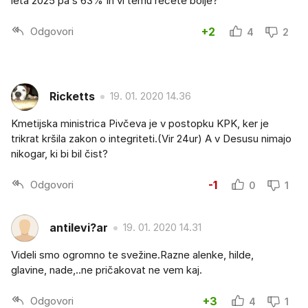
leta 2025 pa s 63% In vi temu rečete bolje?
Odgovori
+2
4
2
Ricketts
19. 01. 2020 14.36
Kmetijska ministrica Pivčeva je v postopku KPK, ker je
trikrat kršila zakon o integriteti.(Vir 24ur) A v Desusu nimajo
nikogar, ki bi bil čist?
Odgovori
-1
0
1
antilevi?ar
19. 01. 2020 14.31
Videli smo ogromno te svežine.Razne alenke, hilde,
glavine, nade,..ne pričakovat ne vem kaj.
Odgovori
+3
4
1