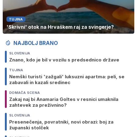
TUJINA
'Skrivni' otok na Hrvaškem raj za svingerje?
NAJBOLJ BRANO
SLOVENIJA
Znano, kdo je bil v vozilu s predsednico države
TUJINA
Nemški turisti 'zažgali' luksuzni apartma: peli, se
zabavali in kazali sredinec
DOMAČA SCENA
Zakaj naj bi Anamaria Goltes v resnici umaknila
zahtevek za preživnino?
SLOVENIJA
Presenečenja, povratniki, novi obrazi: boj za
županski stolček