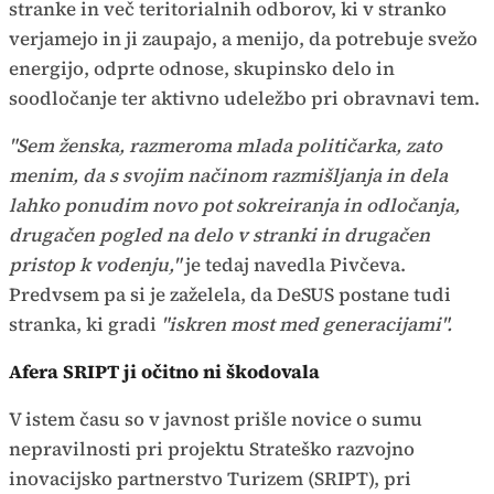
stranke in več teritorialnih odborov, ki v stranko
verjamejo in ji zaupajo, a menijo, da potrebuje svežo
energijo, odprte odnose, skupinsko delo in
soodločanje ter aktivno udeležbo pri obravnavi tem.
"Sem ženska, razmeroma mlada političarka, zato
menim, da s svojim načinom razmišljanja in dela
lahko ponudim novo pot sokreiranja in odločanja,
drugačen pogled na delo v stranki in drugačen
pristop k vodenju,"
je tedaj navedla Pivčeva.
Predvsem pa si je zaželela, da DeSUS postane tudi
stranka, ki gradi
"iskren most med generacijami".
Afera SRIPT ji očitno ni škodovala
V istem času so v javnost prišle novice o sumu
nepravilnosti pri projektu Strateško razvojno
inovacijsko partnerstvo Turizem (SRIPT), pri