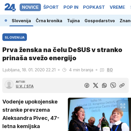
NOVICE
ŠPORT
POP IN
POPKAST
VREME
Slovenija
Črna kronika
Tujina
Gospodarstvo
Znano
SLOVENIJA
Prva ženska na čelu DeSUS v stranko
prinaša svežo energijo
Ljubljana, 18. 01. 2020 22.21
4 min branja
80
AVTOR:
U.V. / STA
Vodenje upokojenske
stranke prevzema
Aleksandra Pivec, 47-
letna kemijska