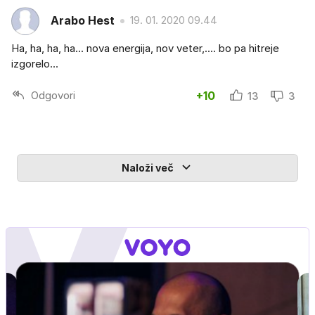
Arabo Hest
19. 01. 2020 09.44
Ha, ha, ha, ha... nova energija, nov veter,.... bo pa hitreje
izgorelo...
Odgovori
+10
13
3
Naloži več