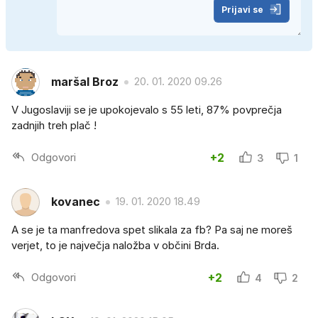
Prijavi se
maršal Broz
20. 01. 2020 09.26
V Jugoslaviji se je upokojevalo s 55 leti, 87% povprečja
zadnjih treh plač !
Odgovori
+2
3
1
kovanec
19. 01. 2020 18.49
A se je ta manfredova spet slikala za fb? Pa saj ne moreš
verjet, to je največja naložba v občini Brda.
Odgovori
+2
4
2