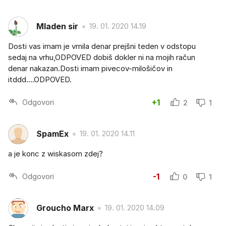
Mladen sir
19. 01. 2020 14.19
Dosti vas imam je vrnila denar prejšni teden v odstopu
sedaj na vrhu,ODPOVED dobiš dokler ni na mojih račun
denar nakazan.Dosti imam pivecov-milošičov in
itddd....ODPOVED.
Odgovori
+1
2
1
SpamEx
19. 01. 2020 14.11
a je konc z wiskasom zdej?
Odgovori
-1
0
1
Groucho Marx
19. 01. 2020 14.09