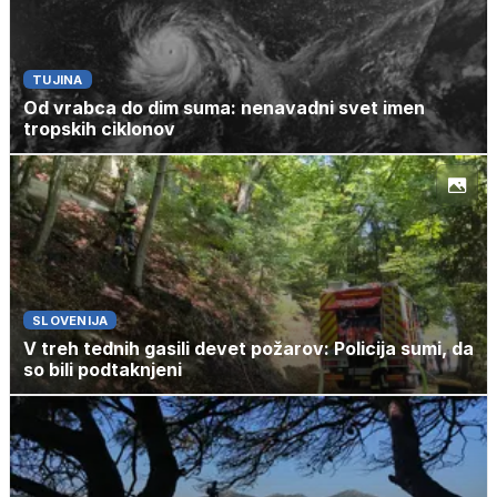
TUJINA
Od vrabca do dim suma: nenavadni svet imen
tropskih ciklonov
SLOVENIJA
V treh tednih gasili devet požarov: Policija sumi, da
so bili podtaknjeni