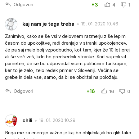
Odgovori
+3
4
1
kaj nam je tega treba
19. 01. 2020 10.46
Zanimivo, kako se še vsi v delovnem razmerju z še lepim
časom do upokojitve, radi drenjajo v stranki upokojencev.
Je pa saj malo bolj vzpodbudno, kot tam, kjer že 10 let prej
ali še več veš, kdo bo predsednik stranke. Korl saj enkrat
pameten, če se bo odpovedal vsem političnim funkcijam,
ker to je zelo, zelo redek primer v Sloveniji. Večina se
grebe in dela vse, samo, da bi se obdržal na položaju.
Odgovori
+16
16
0
chili
19. 01. 2020 10.29
Briga me za energijo,važno je kaj bo obljubila,ali bo glih tako