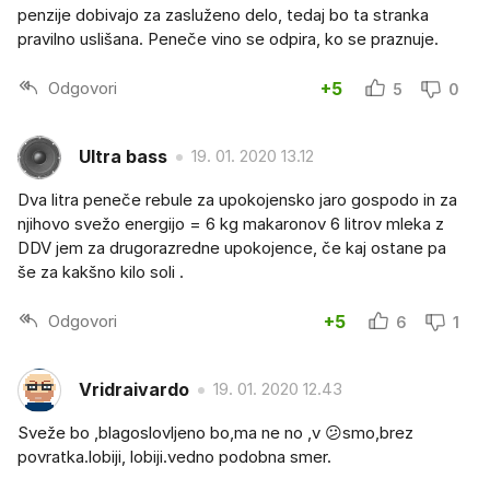
penzije dobivajo za zasluženo delo, tedaj bo ta stranka
pravilno uslišana. Peneče vino se odpira, ko se praznuje.
Odgovori
+5
5
0
Ultra bass
19. 01. 2020 13.12
Dva litra peneče rebule za upokojensko jaro gospodo in za
njihovo svežo energijo = 6 kg makaronov 6 litrov mleka z
DDV jem za drugorazredne upokojence, če kaj ostane pa
še za kakšno kilo soli .
Odgovori
+5
6
1
Vridraivardo
19. 01. 2020 12.43
Sveže bo ,blagoslovljeno bo,ma ne no ,v 😕smo,brez
povratka.lobiji, lobiji.vedno podobna smer.