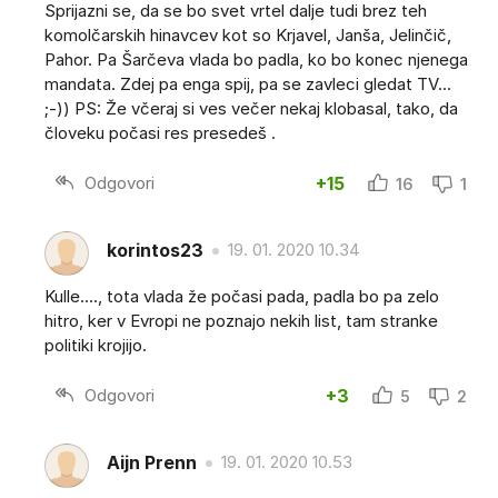
Sprijazni se, da se bo svet vrtel dalje tudi brez teh
komolčarskih hinavcev kot so Krjavel, Janša, Jelinčič,
Pahor. Pa Šarčeva vlada bo padla, ko bo konec njenega
mandata. Zdej pa enga spij, pa se zavleci gledat TV...
;-)) PS: Že včeraj si ves večer nekaj klobasal, tako, da
človeku počasi res presedeš .
Odgovori
+15
16
1
korintos23
19. 01. 2020 10.34
Kulle…., tota vlada že počasi pada, padla bo pa zelo
hitro, ker v Evropi ne poznajo nekih list, tam stranke
politiki krojijo.
Odgovori
+3
5
2
Aijn Prenn
19. 01. 2020 10.53