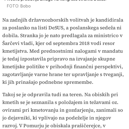
FOTO: Bobo
Na zadnjih državnozborskih volitvah je kandidirala
za poslanko na listi DeSUS, a poslanskega sedeža ni
dobila. Stranka jo je nato predlagala za ministrico v
Šarčevi vladi, kjer od septembra 2018 vodi resor
kmetijstva. Med prednostnimi nalogami v mandatu
je tedaj izpostavila pripravo na izvajanje skupne
kmetijske politike v prihodnji finančni perspektivi,
zagotavljanje varne hrane ter upravljanje s tveganji,
ki jih prinašajo podnebne spremembe.
Takoj se je odpravila tudi na teren. Na obiskih pri
kmetih se je seznanila s položajem in težavami oz.
ovirami pri kmetovanju in gozdarjenju, zanimali so
jo dejavniki, ki vplivajo na podeželje in njegov
razvoj. V Pomurju je obiskala prašičerejce, v