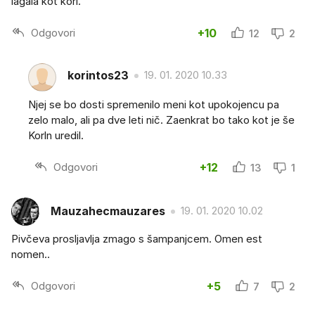
lagala kot korl.
Odgovori
+10
12
2
korintos23
19. 01. 2020 10.33
Njej se bo dosti spremenilo meni kot upokojencu pa
zelo malo, ali pa dve leti nič. Zaenkrat bo tako kot je še
Korln uredil.
Odgovori
+12
13
1
Mauzahecmauzares
19. 01. 2020 10.02
Pivčeva prosljavlja zmago s šampanjcem. Omen est
nomen..
Odgovori
+5
7
2