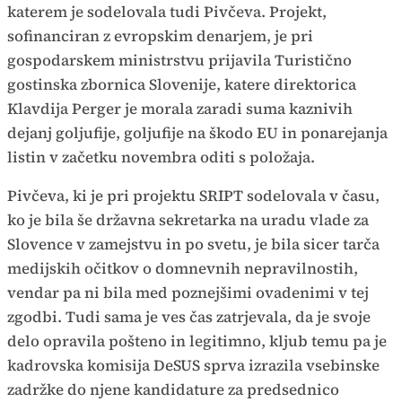
katerem je sodelovala tudi Pivčeva. Projekt,
sofinanciran z evropskim denarjem, je pri
gospodarskem ministrstvu prijavila Turistično
gostinska zbornica Slovenije, katere direktorica
Klavdija Perger je morala zaradi suma kaznivih
dejanj goljufije, goljufije na škodo EU in ponarejanja
listin v začetku novembra oditi s položaja.
Pivčeva, ki je pri projektu SRIPT sodelovala v času,
ko je bila še državna sekretarka na uradu vlade za
Slovence v zamejstvu in po svetu, je bila sicer tarča
medijskih očitkov o domnevnih nepravilnostih,
vendar pa ni bila med poznejšimi ovadenimi v tej
zgodbi. Tudi sama je ves čas zatrjevala, da je svoje
delo opravila pošteno in legitimno, kljub temu pa je
kadrovska komisija DeSUS sprva izrazila vsebinske
zadržke do njene kandidature za predsednico