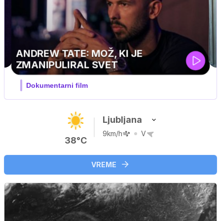
MOJ PRIJATELJ PINGVIN
Film meseca / družinski, pustolovski
Ljubljana
9km/h
V
38°C
VREME