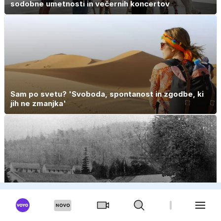
sodobne umetnosti in večernih koncertov
Sam po svetu? 'Svoboda, spontanost in zgodbe, ki
jih ne zmanjka'
'Spopad' velesil z eno žrtvijo – prašičem