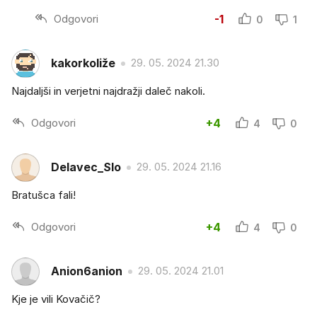
Odgovori
-1
0
1
kakorkoliže
29. 05. 2024 21.30
Najdaljši in verjetni najdražji daleč nakoli.
Odgovori
+4
4
0
Delavec_Slo
29. 05. 2024 21.16
Bratušca fali!
Odgovori
+4
4
0
Anion6anion
29. 05. 2024 21.01
Kje je vili Kovačič?