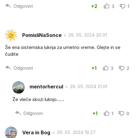
Odgovori
+2
3
1
PomisliNaSonce
29. 05. 2024 20.01
Še ena sistemska luknja za umetno vreme. Glejte in se
čudite
Odgovori
+1
3
2
mentorhercul
29. 05. 2024 21.01
Že vleče skozi luknjo......
Odgovori
+1
1
0
Vera in Bog
29. 05. 2024 19.27