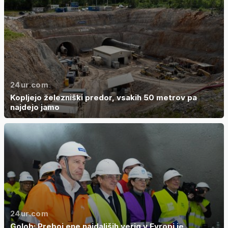
24ur.com
Kopljejo železniški predor, vsakih 50 metrov pa
najdejo jamo
24ur.com
Golob: Preboj ene najdaljših verig v Evropi je