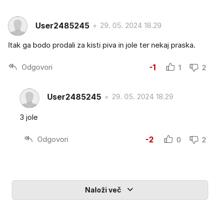
User2485245
29. 05. 2024 18.29
Itak ga bodo prodali za kisti piva in jole ter nekaj praska.
Odgovori
-1
1
2
User2485245
29. 05. 2024 18.29
3 jole
Odgovori
-2
0
2
Naloži več