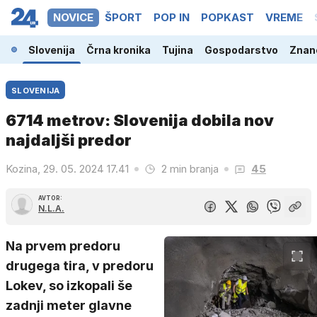
NOVICE
ŠPORT
POP IN
POPKAST
VREME
Slovenija
Črna kronika
Tujina
Gospodarstvo
Znano
SLOVENIJA
6714 metrov: Slovenija dobila nov
najdaljši predor
Kozina, 29. 05. 2024 17.41
2 min branja
45
AVTOR:
N.L.A.
Na prvem predoru
drugega tira, v predoru
Lokev, so izkopali še
zadnji meter glavne