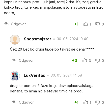
kopru in tir nazaj proti Ljubljani, torej 2 tira. Kaj zdaj gradijo,
koliko tirov, tu je keč manipulacije, isto z avtocesto in hitro
cesto,...
Odgovori
+1
1
0
Snopsmajster
30. 05. 2024 10.40
Čez 20 Let bo drugi tir,če bo takrat še denar????
Odgovori
+3
3
0
LuxVeritas
30. 05. 2024 14.58
drugi tir pomeni 2 fazo kraje davkoplacevalskega
denarja, to nima nic s stevilo tirnic na progi.
Odgovori
+1
1
0