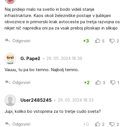
Naj pridejo malo na svetlo in bodo videli stanje
infrastrukture. Kaos okoli železniške postaje v ljubkjani
obvoznice in primorski krak avtoceste pa tretja razvojna os
nikjer nič napredka oni pa za vsak preboj ploskajo in slikajo
Odgovori
+3
5
2
G. Papež
29. 05. 2024 18.39
Vauuu, tu pa bo temno. Najbolj temno.
Odgovori
+2
3
1
User2485245
29. 05. 2024 18.33
Jupi, koliko bo vstopnina za to tretje cudo sveta?
Odgovori
+0
2
2