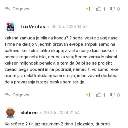
Odgovori
+1
1
0
LuxVeritas
30. 05. 2024 14.57
kaksna zamuda je bila na koncu?!? sedaj veste zakaj nase
firme ne delajo v jedrnih drzavah evrope ampak samo na
balkanu, ker tukaj lahko skupaj z vlafo nosijo ljudi naokoli z
nemciji rega nebi bilo, oer bi za vsaj 5eden zamude placal
kaksen miljoncek.penalov, s tem da 0a bi se se projekt
zaeadi 5ega pocenil in ne podrazil, nemec ti vo samo rekel
nisem jaz delal kalkulacij sami ste jih, in bo zavrnil dodatna
dela prevazanja istega peska sem ter tja.
Odgovori
+1
1
0
slohren
29. 05. 2024 21.54
Ko rečete 2 tir, jaz razumem 2 tirno železnico, tir proti