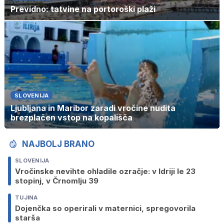
Previdno: tatvine na portoroški plaži
SLOVENIJA
Ljubljana in Maribor zaradi vročine nudita
brezplačen vstop na kopališča
NAJBOLJ BRANO
SLOVENIJA
Vročinske nevihte ohladile ozračje: v Idriji le 23
stopinj, v Črnomlju 39
TUJINA
Dojenčka so operirali v maternici, spregovorila
starša