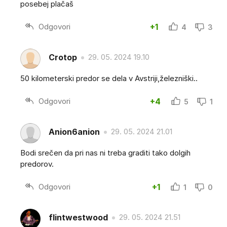
posebej plačaš
Odgovori
+1
4
3
Crotop
29. 05. 2024 19.10
50 kilometerski predor se dela v Avstriji,železniški..
Odgovori
+4
5
1
Anion6anion
29. 05. 2024 21.01
Bodi srečen da pri nas ni treba graditi tako dolgih
predorov.
Odgovori
+1
1
0
flintwestwood
29. 05. 2024 21.51