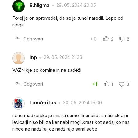
E.Nigma
29. 05. 2024 20.05
Torej je on sprovedel, da se je tunel naredil. Lepo od
njega.
Odgovori
+0
2
2
inp
29. 05. 2024 21.33
VAŽN kje so kornine in ne sadeži
Odgovori
+1
1
0
LuxVeritas
30. 05. 2024 15.00
nene madzarska je mislila samo financirat a nasi skrajni
levicarji niso bili za ker nebi mogli.krast kot sedaj ko nas
nihce ne nadzira, oz nadzirajo sami sebe.