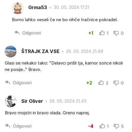
Grma53
30. 05. 2024 17.21
Bomo lahko veseli če ne bo nihče tračnice pokradel.
Odgovori
+1
1
0
ŠTRAJK ZA VSE
29. 05. 2024 21.48
Glasi se nekako tako: "Delavci prišli tja, kamor sonce nikoli
ne posije.." Bravo.
Odgovori
+2
2
0
Sir Oliver
29. 05. 2024 21.45
Bravo mojstri in bravo vlada. Greno naprej.
Odgovori
-4
1
5