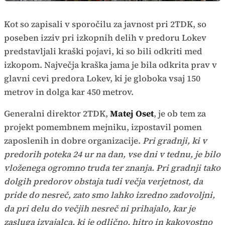
Kot so zapisali v sporočilu za javnost pri 2TDK, so
poseben izziv pri izkopnih delih v predoru Lokev
predstavljali kraški pojavi, ki so bili odkriti med
izkopom. Največja kraška jama je bila odkrita prav v
glavni cevi predora Lokev, ki je globoka vsaj 150
metrov in dolga kar 450 metrov.
Generalni direktor 2TDK,
Matej Oset
, je ob tem za
projekt pomembnem mejniku, izpostavil pomen
zaposlenih in dobre organizacije.
Pri gradnji, ki v
predorih poteka 24 ur na dan, vse dni v tednu, je bilo
vloženega ogromno truda ter znanja. Pri gradnji tako
dolgih predorov obstaja tudi večja verjetnost, da
pride do nesreč, zato smo lahko izredno zadovoljni,
da pri delu do večjih nesreč ni prihajalo, kar je
zasluga izvajalca, ki je odlično, hitro in kakovostno