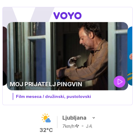
IQ 160
Nova hrvaška serija
Ljubljana
7km/h
J
32°C