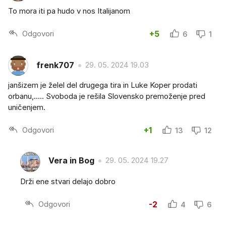
To mora iti pa hudo v nos Italijanom
Odgovori
+5
6
1
frenk707
29. 05. 2024 19.03
janšizem je želel del drugega tira in Luke Koper prodati
orbanu,..... Svoboda je rešila Slovensko premoženje pred
uničenjem.
Odgovori
+1
13
12
Vera in Bog
29. 05. 2024 19.27
Drži ene stvari delajo dobro
Odgovori
-2
4
6