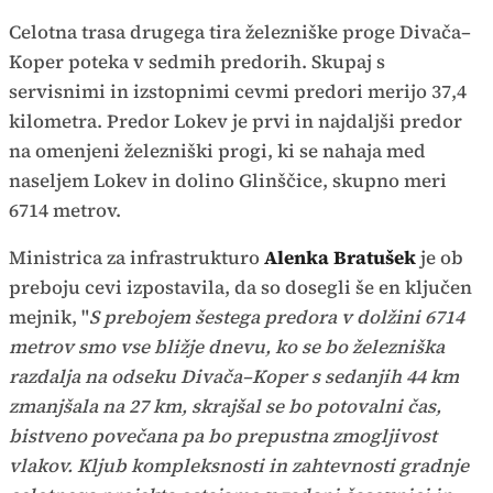
Celotna trasa drugega tira železniške proge Divača–
Koper poteka v sedmih predorih. Skupaj s
servisnimi in izstopnimi cevmi predori merijo 37,4
kilometra. Predor Lokev je prvi in najdaljši predor
na omenjeni železniški progi, ki se nahaja med
naseljem Lokev in dolino Glinščice, skupno meri
6714 metrov.
Ministrica za infrastrukturo
Alenka Bratušek
je ob
preboju cevi izpostavila, da so dosegli še en ključen
mejnik, "
S prebojem šestega predora v dolžini 6714
metrov smo vse bližje dnevu, ko se bo železniška
razdalja na odseku Divača–Koper s sedanjih 44 km
zmanjšala na 27 km, skrajšal se bo potovalni čas,
bistveno povečana pa bo prepustna zmogljivost
vlakov. Kljub kompleksnosti in zahtevnosti gradnje