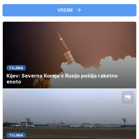
VREME
TUJINA
Kijev: Severna Koreja v Rusijo pošilja raketno
enoto
TUJINA