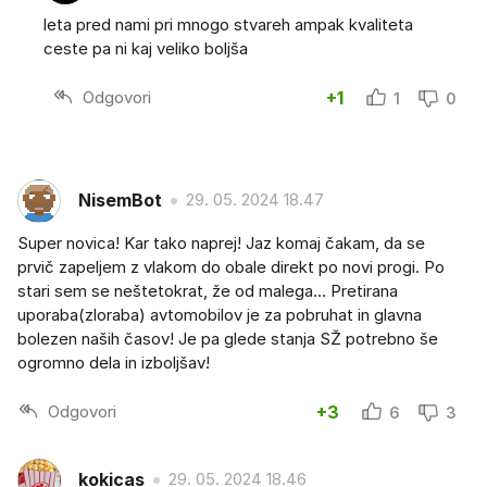
leta pred nami pri mnogo stvareh ampak kvaliteta
ceste pa ni kaj veliko boljša
Odgovori
+1
1
0
NisemBot
29. 05. 2024 18.47
Super novica! Kar tako naprej! Jaz komaj čakam, da se
prvič zapeljem z vlakom do obale direkt po novi progi. Po
stari sem se neštetokrat, že od malega... Pretirana
uporaba(zloraba) avtomobilov je za pobruhat in glavna
bolezen naših časov! Je pa glede stanja SŽ potrebno še
ogromno dela in izboljšav!
Odgovori
+3
6
3
kokicas
29. 05. 2024 18.46