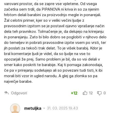
varovani prostor, da se zapre vse vpletene. Od vsega
začetka sem trdil, da PIPANOVA ni kriva in so za njenim
hrbtom delali barabini za proizvodnjo megle in ponarejali.
Žal celotni primer, kjer so v veliki večini ljudje z
pravosodnim izpitom se je postavil ojavno vprašanje način
dela teh pravnikov. Tolmačenje je, da delujejo na krirejanju
in ponarejanju. Zato bi bilo dobro se poglobiti v njihovo delo
do temeljev in pobrati pravosodne izpite vsem po vrsti, ter
jih poslati za tekoči trak delat. To je višek barabij. Kdor je
bral komentarje ljudi je videl, da so ljudje na vse to
opozarjali že prej. Samo problem je bil, da so vsi delali v
smer kako poskriti te barabije. Kaj ti pomaga zakonodaja,
če pa v prirejanju sodelujejo ali so povezani tudi tisti, k ibi
morali biti vzor in ugled narodu. A glej ga zlomka so pa
največje barabe.
Odgovori
+12
12
0
metuljka
31. 03. 2025 19.43