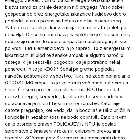
energijo. Še več vidimo, da so energetske izskaznice v
bistvu samo za pranje dearja in nič drugega. Vsak dober
gospdoar bo brez energetske iskaznice hudičevo dobro
pogledal, d amu pozimi na tintaro ne piha in nese sneg.
Zato bo izoliral ali pa kar zamenjal okna in vrata. poleti pa
obnavljal. Če se vrnemo nazaj na vpletene je smešno, da s
eobtožuje samo določene ampak bi morali preganjati vse
po vrsti. Tudi klemenčičevo in jo zapreti. To z energetskimi
iskaznicami ni plod te ženske ampak je sigurno naročilo
tistega, k ije sestavljal pogodbo, da je potrebno nekaj
ponarediti in to je KDO?? Sedaj pa gremo pogledat
največje poštenjake v sodstvo. Tukaj se zgodi ponarejanje.
OPROSTIMO ampak to je vpletenih več oseb kot samo ti
štirje. Če smo pošteni in realni se tudi NPU boji podati
celoviti pregon, ker vedo, da lahko kot osebe padejo v
obračunavanje iz vrst te kriminalne združbe. Zato raje
čatote preganjajo, ker vedo, da jih bodo lažje tako uničili in
korupcije in nezakonitosti ne bodo odpravili. Zato pravim,
da je ptorebno zraven POLICAJEV iz NPU-ja poslati
spremstvo z šmajserji v rokah in oklepnimi prevoznimi
sredstvi. SOčasno pa v Starem piskru organizirati dobro