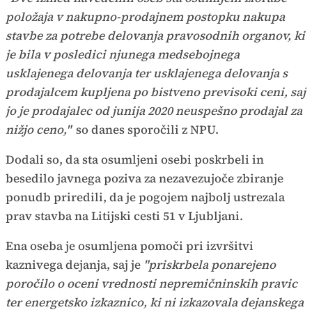
položaja v nakupno-prodajnem postopku nakupa
stavbe za potrebe delovanja pravosodnih organov, ki
je bila v posledici njunega medsebojnega
usklajenega delovanja ter usklajenega delovanja s
prodajalcem kupljena po bistveno previsoki ceni, saj
jo je prodajalec od junija 2020 neuspešno prodajal za
nižjo ceno,"
so danes sporočili z NPU.
Dodali so, da sta osumljeni osebi poskrbeli in
besedilo javnega poziva za nezavezujoče zbiranje
ponudb priredili, da je pogojem najbolj ustrezala
prav stavba na Litijski cesti 51 v Ljubljani.
Ena oseba je osumljena pomoči pri izvršitvi
kaznivega dejanja, saj je
"priskrbela ponarejeno
poročilo o oceni vrednosti nepremičninskih pravic
ter energetsko izkaznico, ki ni izkazovala dejanskega