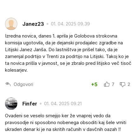
Janez23
01. 04. 2025 09.39
Izredna novica, danes 1. aprila je Golobova strokovna
komisija ugotovila, da je dejanski prodajalec zgradbe na
Litijski Janez Janša. Do lastništva je prišel tako, da je
zamenjal podrtijo v Trenti za podrtijo na Litijski. Takoj ko je
ta novica prišla v javnost, se je zbralo pred litijsko več tisoč
kolesarjev.
Odgovori
+5
7
2
Finfer
01. 04. 2025 09.21
Ovadeni se veselo smejijo ker že vnaprej vedo da
pravosodje ni sposobno nobenega obsoditi kaj šele vrniti
ukraden denar ki je na skritih računih v davčnih oazah !!