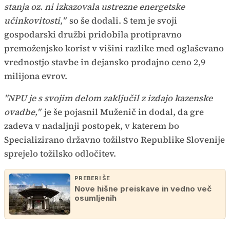
stanja oz. ni izkazovala ustrezne energetske
učinkovitosti,"
so še dodali. S tem je svoji
gospodarski družbi pridobila protipravno
premoženjsko korist v višini razlike med oglaševano
vrednostjo stavbe in dejansko prodajno ceno 2,9
milijona evrov.
"NPU je s svojim delom zaključil z izdajo kazenske
ovadbe,"
je še pojasnil Muženič in dodal, da gre
zadeva v nadaljnji postopek, v katerem bo
Specializirano državno tožilstvo Republike Slovenije
sprejelo tožilsko odločitev.
PREBERI ŠE
Nove hišne preiskave in vedno več
osumljenih