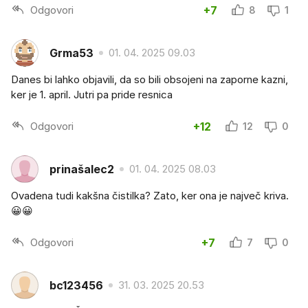
Odgovori
+7
8
1
Grma53
01. 04. 2025 09.03
Danes bi lahko objavili, da so bili obsojeni na zaporne kazni,
ker je 1. april. Jutri pa pride resnica
Odgovori
+12
12
0
prinašalec2
01. 04. 2025 08.03
Ovadena tudi kakšna čistilka? Zato, ker ona je največ kriva.
😀😀
Odgovori
+7
7
0
bc123456
31. 03. 2025 20.53