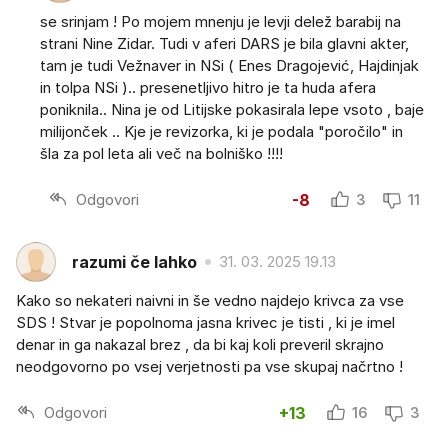
se srinjam ! Po mojem mnenju je levji delež barabij na
strani Nine Zidar. Tudi v aferi DARS je bila glavni akter,
tam je tudi Vežnaver in NSi ( Enes Dragojević, Hajdinjak
in tolpa NSi ).. presenetljivo hitro je ta huda afera
poniknila.. Nina je od Litijske pokasirala lepe vsoto , baje
milijonček .. Kje je revizorka, ki je podala "poročilo" in
šla za pol leta ali več na bolniško !!!!
Odgovori
-8
3
11
razumi če lahko
31. 03. 2025 19.13
Kako so nekateri naivni in še vedno najdejo krivca za vse
SDS ! Stvar je popolnoma jasna krivec je tisti , ki je imel
denar in ga nakazal brez , da bi kaj koli preveril skrajno
neodgovorno po vsej verjetnosti pa vse skupaj načrtno !
Odgovori
+13
16
3