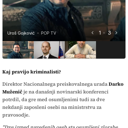
1
3
Uroš Gojković
Simon Starček
Sebastjan Vežnaver
POP TV
Vlada RS
POP TV
Kaj pravijo kriminalisti?
Direktor Nacionalnega preiskovalnega urada
Darko
Muženič
je na današnji novinarski konferenci
potrdil, da gre med osumljenimi tudi za dve
nekdanji zaposleni osebi na ministrstvu za
pravosodje.
"Dve izmed navedenih oseb sta osumljeni zlorabe