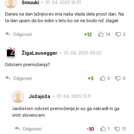
Smuuki
01. 04. 2025 10.01
Danes na dan lažnjivcev ima naša vlada dela prost dan. Na
ta dan upam da bo edini v letu ko se ne bodo nič zlagali
Odgovori
+12
14
2
ŽigaLausegger
01. 04. 2025 09.52
Odvzem premoženja?
Odgovori
+5
5
0
Jožajoža
01. 04. 2025 13.11
Janšistom odvzet premoženje,ki so ga nakradli in ga
vrnit slovencem
Odgovori
-10
1
11