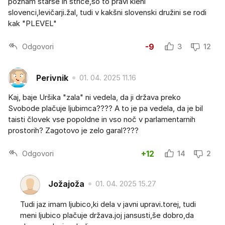
poznam starše in strice,so to pravi kleni
slovenci,levičarji.žal, tudi v kakšni slovenski družini se rodi
kak "PLEVEL"
Odgovori
-9
3
12
Perivnik
01. 04. 2025 11.16
Kaj, baje Uršika "zala" ni vedela, da ji država preko
Svobode plačuje ljubimca???? A to je pa vedela, da je bil
taisti človek vse popoldne in vso noč v parlamentarnih
prostorih? Zagotovo je zelo garal????
Odgovori
+12
14
2
Jožajoža
01. 04. 2025 15.27
Tudi jaz imam ljubico,ki dela v javni upravi.torej, tudi
meni ljubico plačuje država.joj jansusti,še dobro,da