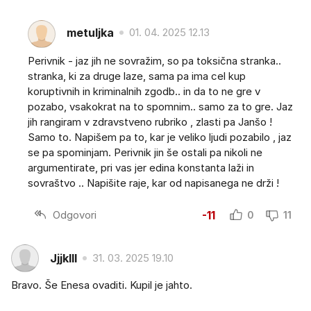
metuljka
01. 04. 2025 12.13
Perivnik - jaz jih ne sovražim, so pa toksična stranka..
stranka, ki za druge laze, sama pa ima cel kup
koruptivnih in kriminalnih zgodb.. in da to ne gre v
pozabo, vsakokrat na to spomnim.. samo za to gre. Jaz
jih rangiram v zdravstveno rubriko , zlasti pa Janšo !
Samo to. Napišem pa to, kar je veliko ljudi pozabilo , jaz
se pa spominjam. Perivnik jin še ostali pa nikoli ne
argumentirate, pri vas jer edina konstanta laži in
sovraštvo .. Napišite raje, kar od napisanega ne drži !
Odgovori
-11
0
11
Jjjklll
31. 03. 2025 19.10
Bravo. Še Enesa ovaditi. Kupil je jahto.