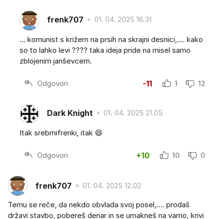
frenk707
01. 04. 2025 16.31
... komunist s križem na prsih na skrajni desnici,.... kako
so to lahko levi ???? taka ideja pride na misel samo
zblojenim janševcem.
Odgovori
-11
1
12
Dark Knight
01. 04. 2025 21.05
Itak srebrnifrenki, itak 😄
Odgovori
+10
10
0
frenk707
01. 04. 2025 12.02
Temu se reče, da nekdo obvlada svoj posel,.... prodaš
državi stavbo, pobereš denar in se umakneš na varno, krivi