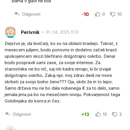
slama v glavi ne boli
Odgovori
-10
0
10
Perivnik
01. 04. 2025 11.13
Dejstvo je, da levičarji, ko so na oblasti kradejo. Tokrat, z
mesecem julijem, bodo ponovno in dodatno začeli krasti
upokojencem skozi blefirano dolgotrajno oskrbo. Denar
bodo pospravili sami zase, za svoje interese. Za
starostnike ne bo nič, saj niti kadra nimajo, ki bi izvajal
dolgotrajno oskrbo. Zakaj npr. moj zdrav dedi ne more
skrbeti za svojo bolno ženo??? Oja, skrbi že in to lepo.
Samo država mu ne bo dala nobenega € za to delo, samo
jemala jima pa bo na mesečnem nivoju. Pokvarjenost tega
Golobnjaka do konca in čez.
Odgovori
+13
15
2