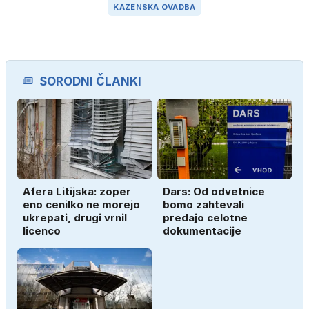
KAZENSKA OVADBA
SORODNI ČLANKI
Afera Litijska: zoper
Dars: Od odvetnice
eno cenilko ne morejo
bomo zahtevali
ukrepati, drugi vrnil
predajo celotne
licenco
dokumentacije