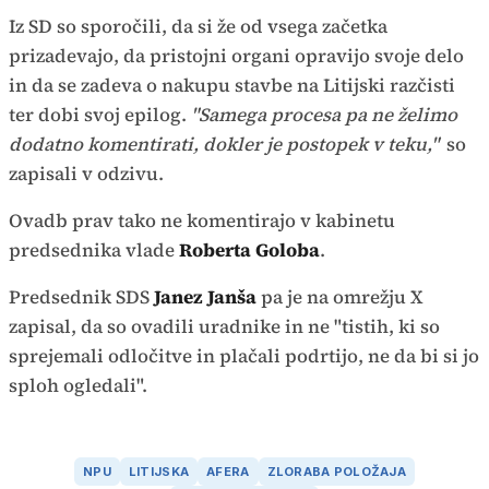
Iz SD so sporočili, da si že od vsega začetka
prizadevajo, da pristojni organi opravijo svoje delo
in da se zadeva o nakupu stavbe na Litijski razčisti
ter dobi svoj epilog.
"Samega procesa pa ne želimo
dodatno komentirati, dokler je postopek v teku,"
so
zapisali v odzivu.
Ovadb prav tako ne komentirajo v kabinetu
predsednika vlade
Roberta Goloba
.
Predsednik SDS
Janez Janša
pa je na omrežju X
zapisal, da so ovadili uradnike in ne "tistih, ki so
sprejemali odločitve in plačali podrtijo, ne da bi si jo
sploh ogledali".
NPU
LITIJSKA
AFERA
ZLORABA POLOŽAJA