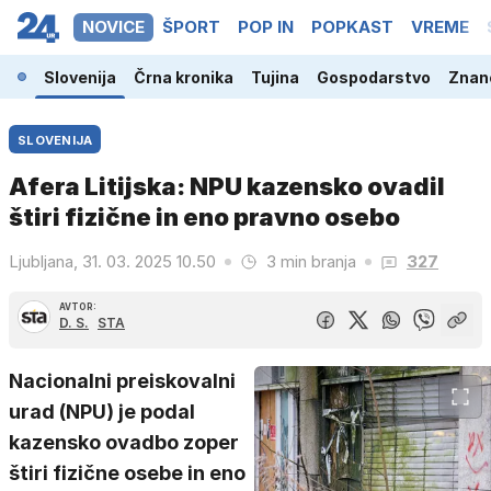
NOVICE
ŠPORT
POP IN
POPKAST
VREME
Slovenija
Črna kronika
Tujina
Gospodarstvo
Znano
SLOVENIJA
Afera Litijska: NPU kazensko ovadil
štiri fizične in eno pravno osebo
Ljubljana, 31. 03. 2025 10.50
3 min branja
327
AVTOR:
D. S.
STA
Nacionalni preiskovalni
urad (NPU) je podal
kazensko ovadbo zoper
štiri fizične osebe in eno