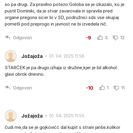
so pa drugi. Za pravilno potezo Goloba se je izkazalo, ko je
pustil Dominiki, da je stvar zavarovala in spravila pred
organe pregona sicer bi v SD, podružnici sds vse skupaj
pometli pod preprogo in javnost ne bi izvedela nič.
Odgovori
-9
3
12
Jožajoža
01. 04. 2025 11.56
STARĆEK je pa drugo.izhaja iz družine,kjer je bil alkohol
glavi obrok dnevno.
Odgovori
-10
1
11
Jožajoža
01. 04. 2025 11.55
čudi me,da se je gojkovićć dal kupit s strani janše.kolikor