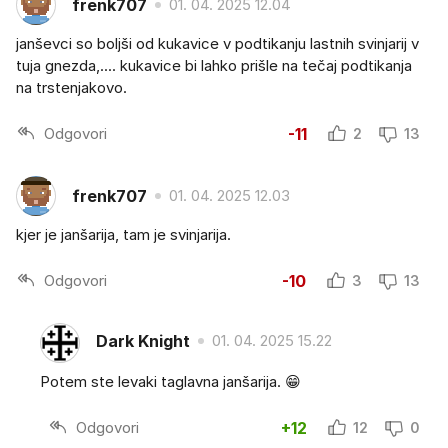
frenk707
01. 04. 2025 12.04
janševci so boljši od kukavice v podtikanju lastnih svinjarij v
tuja gnezda,.... kukavice bi lahko prišle na tečaj podtikanja
na trstenjakovo.
Odgovori
-11
2
13
frenk707
01. 04. 2025 12.03
kjer je janšarija, tam je svinjarija.
Odgovori
-10
3
13
Dark Knight
01. 04. 2025 15.22
Potem ste levaki taglavna janšarija. 😁
Odgovori
+12
12
0