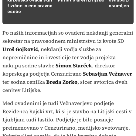
fizične in eno pravno
osumljence
osebo
Po naših informacijah so ovadeni nekdanji generalni
sekretar na pravosodnem ministrstvu iz kvote SD
Uroš Gojković
, nekdanji vodja službe za
nepremičnine in investicije ter vodja projekta
nakupa sodne stavbe
Simon Starček
, direktor
koprskega podjetja Cenzurirano
Sebastjan Vežnaver
ter sodna cenilka
Breda Zorko
, sicer avtorica dveh
cenitev Litijske.
Med ovadenimi je tudi Vežnaverjevo podjetje
Rezidenca Rajski vrt, ki si je stavbo na Litijski cesti v
Ljubljani tudi lastilo. Podjetje je bilo pozneje
preimenovano v Cenzurirano, medijsko svetovanje.
Kriminalisti sumijo, da je bilo kaznivo dejanje