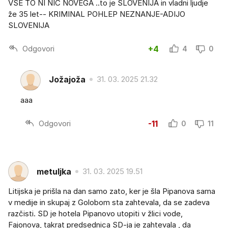
VSE TO NI NIČ NOVEGA ..to je SLOVENIJA in vladni ljudje
že 35 let-- KRIMINAL POHLEP NEZNANJE-ADIJO
SLOVENIJA
Odgovori
+4
4
0
Jožajoža
31. 03. 2025 21.32
aaa
Odgovori
-11
0
11
metuljka
31. 03. 2025 19.51
Litijska je prišla na dan samo zato, ker je šla Pipanova sama
v medije in skupaj z Golobom sta zahtevala, da se zadeva
razčisti. SD je hotela Pipanovo utopiti v žlici vode,
Fajonova, takrat predsednica SD-ja je zahtevala , da