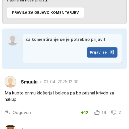
PRAVILA ZA OBJAVO KOMENTARJEV
Prijavi se
Smuuki
01. 04. 2025 12.39
Ma kupte enmu klošerju l belega pa bo priznal krivdo za
nakup.
Odgovori
+12
14
2