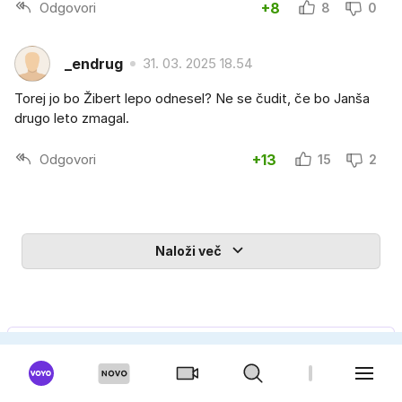
Odgovori
+8
8
0
_endrug
31. 03. 2025 18.54
Torej jo bo Žibert lepo odnesel? Ne se čudit, če bo Janša
drugo leto zmagal.
Odgovori
+13
15
2
Naloži več