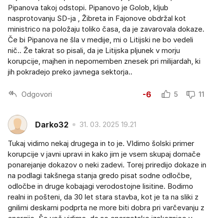
Pipanova takoj odstopi. Pipanovo je Golob, kljub
nasprotovanju SD-ja , Žibreta in Fajonove obdržal kot
ministrico na položaju toliko časa, da je zavarovala dokaze.
Če bi Pipanova ne šla v medije, mi o Litijski ne bo vedeli
nič.. Že takrat so pisali, da je Litijska pljunek v morju
korupcije, majhen in nepomemben znesek pri milijardah, ki
jih pokradejo preko javnega sektorja..
Odgovori
-6
5
11
Darko32
31. 03. 2025 19.21
Tukaj vidimo nekaj drugega in to je. VIdimo šolski primer
korupcije v javni upravi in kako jim je vsem skupaj domače
ponarejanje dokazov o neki zadevi. Torej priredijo dokaze in
na podlagi takšnega stanja gredo pisat sodne odločbe,
odločbe in druge kobajagi verodostojne lisitine. Bodimo
realni in pošteni, da 30 let stara stavba, kot je ta na sliki z
gnilimi deskami podprta ne more biti dobra pri varčevanju z