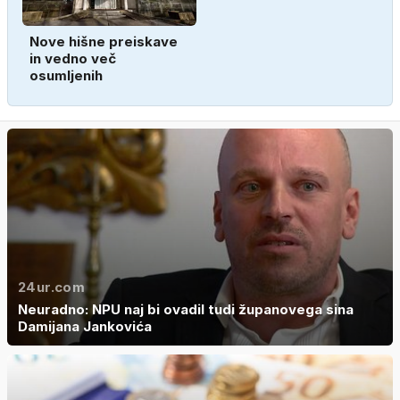
Nove hišne preiskave
in vedno več
osumljenih
24ur.com
Neuradno: NPU naj bi ovadil tudi županovega sina
Damijana Jankovića