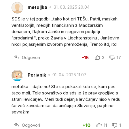
metuljka
31. 03. 2025 20.04
SDS je v tej zgodbi ..tako kot pri TEŠu, Patrii, maskah,
ventilatorjih, medijih financiranih z Madžarskim
denarjem, Rajkom Janšo in njegovimi podjetji
"prodanimi ", preko Zavrla v Liechtensteinu , Janševim
nikoli pojasnjenim izvorom premoženja, Trento itd, itd
Odgovori
-15
2
17
Perivnik
01. 04. 2025 11.07
metuljka - dajte no! Ste se pokazali kdo se, kam pes
taco moli. Tole sovraštvo do sds je že prav grozljivo s
strani levičarjev. Meni tudi dejanja levičarjev niso v redu,
še več zavedam se, da uničujejo Slovenijo, pa jih ne
sovražim.
Odgovori
+10
11
1