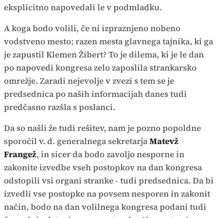
eksplicitno napovedali le v podmladku.
A koga bodo volili, če ni izpraznjeno nobeno
vodstveno mesto; razen mesta glavnega tajnika, ki ga
je zapustil Klemen Žibert? To je dilema, ki je le dan
po napovedi kongresa zelo zaposlila strankarsko
omrežje. Zaradi nejevolje v zvezi s tem se je
predsednica po naših informacijah danes tudi
predčasno razšla s poslanci.
Da so našli že tudi rešitev, nam je pozno popoldne
sporočil v. d. generalnega sekretarja
Matevž
Frangež
, in sicer da bodo zavoljo nesporne in
zakonite izvedbe vseh postopkov na dan kongresa
odstopili vsi organi stranke - tudi predsednica. Da bi
izvedli vse postopke na povsem nesporen in zakonit
način, bodo na dan volilnega kongresa podani tudi