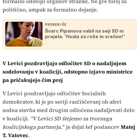
formalni odstopi organov stranke. Ne gre torej za
politično, ampak za formalno dejanje.
PREBERI ŠE
Švarc Pipanova vabil na seji SD ni
prejela: 'Hvala za rože in srečno!'
V Levici pozdravljajo odločitev SD o nadaljnjem
sodelovanju v koaliciji, odstopno izjavo ministrice
pa pričakujejo čim prej
V Levici pozdravljajo odločitev Socialnih
demokratov, ki je po seriji razčiščevanj ob aferi
sodna stavba med drugim odločena nadaljevati delo
v koaliciji.
"V Levici SD štejemo za tvornega
koalicijskega partnerja,"
je dejal šef poslancev
Matej
T. Vatovec
.