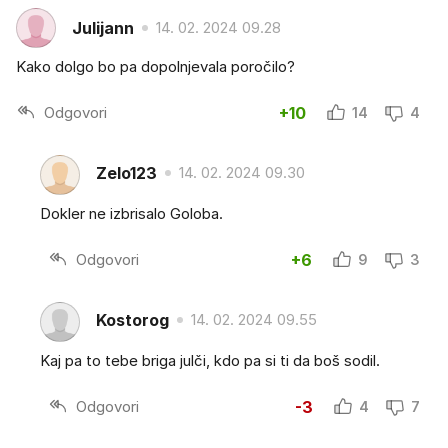
Julijann
14. 02. 2024 09.28
Kako dolgo bo pa dopolnjevala poročilo?
Odgovori
+10
14
4
Zelo123
14. 02. 2024 09.30
Dokler ne izbrisalo Goloba.
Odgovori
+6
9
3
Kostorog
14. 02. 2024 09.55
Kaj pa to tebe briga julči, kdo pa si ti da boš sodil.
Odgovori
-3
4
7