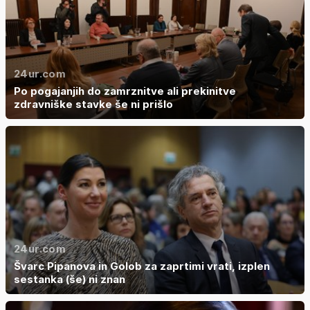
24ur.com
Po pogajanjih do zamrznitve ali prekinitve
zdravniške stavke še ni prišlo
24ur.com
Švarc Pipanova in Golob za zaprtimi vrati, izplen
sestanka (še) ni znan