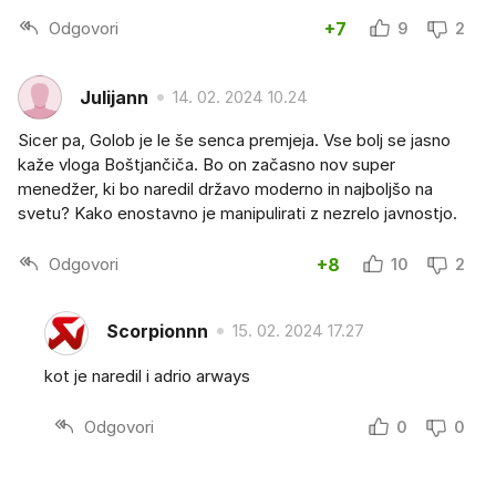
Odgovori
+7
9
2
Julijann
14. 02. 2024 10.24
Sicer pa, Golob je le še senca premjeja. Vse bolj se jasno
kaže vloga Boštjančiča. Bo on začasno nov super
menedžer, ki bo naredil državo moderno in najboljšo na
svetu? Kako enostavno je manipulirati z nezrelo javnostjo.
Odgovori
+8
10
2
Scorpionnn
15. 02. 2024 17.27
kot je naredil i adrio arways
Odgovori
0
0