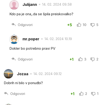
Julijann
14. 02. 2024 09.58
Kdo pa je ona,.da se špila preiskovalko?
Odgovori
+5
10
5
mr.poper
14. 02. 2024 10.19
Dokler bo potrebno pravi PV
Odgovori
+1
3
2
Jozaa
14. 02. 2024 09.12
Dobrih ni bilo v ponudbi?
Odgovori
+1
2
1