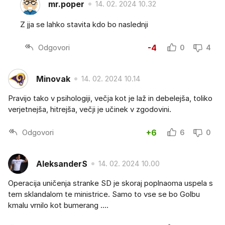
mr.poper
14. 02. 2024 10.32
Z jja se lahko stavita kdo bo naslednji
Odgovori
-4
0
4
Minovak
14. 02. 2024 10.14
Pravijo tako v psihologiji, večja kot je laž in debelejša, toliko
verjetnejša, hitrejša, večji je učinek v zgodovini.
Odgovori
+6
6
0
AleksanderS
14. 02. 2024 10.00
Operacija uničenja stranke SD je skoraj poplnaoma uspela s
tem sklandalom te ministrice. Samo to vse se bo Golbu
kmalu vrnilo kot bumerang ....