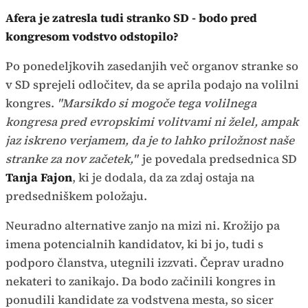
Afera je zatresla tudi stranko SD - bodo pred
kongresom vodstvo odstopilo?
Po ponedeljkovih zasedanjih več organov stranke so
v SD sprejeli odločitev, da se aprila podajo na volilni
kongres.
"Marsikdo si mogoče tega volilnega
kongresa pred evropskimi volitvami ni želel, ampak
jaz iskreno verjamem, da je to lahko priložnost naše
stranke za nov začetek,"
je povedala predsednica SD
Tanja Fajon
, ki je dodala, da za zdaj ostaja na
predsedniškem položaju.
Neuradno alternative zanjo na mizi ni. Krožijo pa
imena potencialnih kandidatov, ki bi jo, tudi s
podporo članstva, utegnili izzvati. Čeprav uradno
nekateri to zanikajo. Da bodo začinili kongres in
ponudili kandidate za vodstvena mesta, so sicer