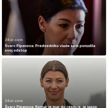
24ur.com
Švarc Pipanova: Predsedniku vlade sem ponudila
svoj odstop
24ur.com
Švarc Pipanova: Komur je mar do resnice, je jasno,