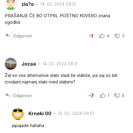
zlo?o
14. 02. 2024 09.12
PRAŠANJE ČE BO OTPRL POŠTNO KOVERO znana
zgodba
Odgovori
-1
4
5
Jozaa
14. 02. 2024 09.11
Žal so vse alternative slabi vladi še slabše, pa saj so bili
izvoljeni najmanj slabi med slabimi?
Odgovori
-7
1
8
Krneki 00
14. 02. 2024 09.51
japajade hahaha