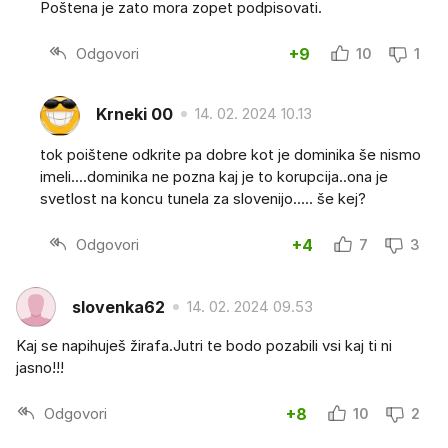
Poštena je zato mora zopet podpisovati.
Odgovori
+9
10
1
Krneki 00
14. 02. 2024 10.13
tok poištene odkrite pa dobre kot je dominika še nismo
imeli....dominika ne pozna kaj je to korupcija..ona je
svetlost na koncu tunela za slovenijo..... še kej?
Odgovori
+4
7
3
slovenka62
14. 02. 2024 09.53
Kaj se napihuješ žirafa.Jutri te bodo pozabili vsi kaj ti ni
jasno!!!
Odgovori
+8
10
2