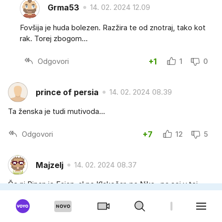
Grma53
14. 02. 2024 12.09
Fovšija je huda bolezen. Razžira te od znotraj, tako kot
rak. Torej zbogom...
Odgovori
+1
1
0
prince of persia
14. 02. 2024 08.39
Ta ženska je tudi mutivoda...
Odgovori
+7
12
5
Majzelj
14. 02. 2024 08.37
Če ni Pipan je Fajon, al pa Klakočar, pa Nika...pa sej v tej
državi (če to sploh še smo) so tudi normalne ženske in
nam raje polepšajte dan z njimi. Teh političnih "zavedenih
rožic" imam že poln kufer.