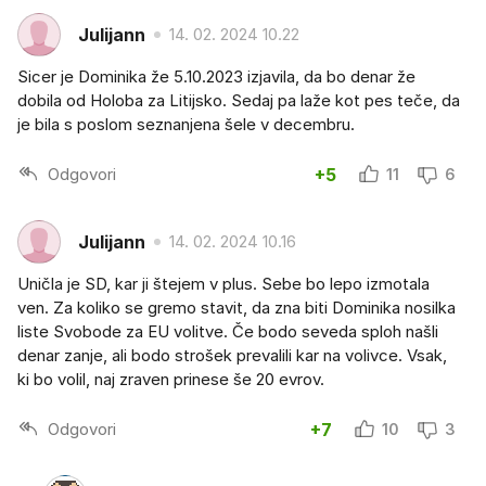
Julijann
14. 02. 2024 10.22
Sicer je Dominika že 5.10.2023 izjavila, da bo denar že
dobila od Holoba za Litijsko. Sedaj pa laže kot pes teče, da
je bila s poslom seznanjena šele v decembru.
Odgovori
+5
11
6
Julijann
14. 02. 2024 10.16
Uničla je SD, kar ji štejem v plus. Sebe bo lepo izmotala
ven. Za koliko se gremo stavit, da zna biti Dominika nosilka
liste Svobode za EU volitve. Če bodo seveda sploh našli
denar zanje, ali bodo strošek prevalili kar na volivce. Vsak,
ki bo volil, naj zraven prinese še 20 evrov.
Odgovori
+7
10
3