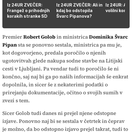
Iz 24UR ZVEČER:
Iz 24UR ZVEČER: Ali in
Iz 24UR: Apri
Frangež o prihodnjih
kdaj bo odstopila
volilni kong
korakih stranke SD
Švarc Pipanova?
Premier
Robert Golob
in ministrica
Dominika Švarc
Pipan
sta se ponovno sestala, ministrica pa mu je,
kot dogovorjeno, predala poročilo o njenih
ugotovitvah glede nakupa sodne stavbe na Litijski
cesti v Ljubljani. Pa vendar tudi to poročilo še ni
končno, saj naj bi ga po naših informacijah še enkrat
dopolnila, in sicer še z nekaterimi podatki o
prirejanju dokumentacije, očitno o svojih sumih v
zvezi s tem.
Sicer Golob tudi danes ni prejel njene odstopne
izjave. Ponovno naj bi se sestala v četrtek in čeprav
je možno, da bo odstopno izjavo prejel takrat, tudi to