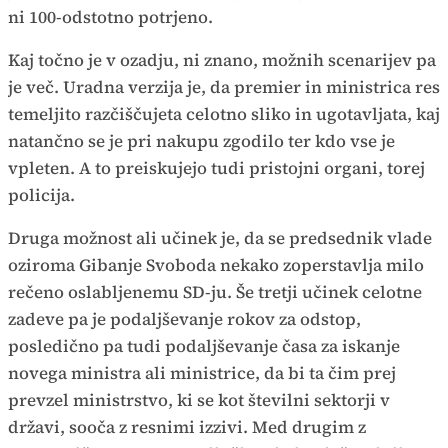
ni 100-odstotno potrjeno.
Kaj točno je v ozadju, ni znano, možnih scenarijev pa
je več. Uradna verzija je, da premier in ministrica res
temeljito razčiščujeta celotno sliko in ugotavljata, kaj
natančno se je pri nakupu zgodilo ter kdo vse je
vpleten. A to preiskujejo tudi pristojni organi, torej
policija.
Druga možnost ali učinek je, da se predsednik vlade
oziroma Gibanje Svoboda nekako zoperstavlja milo
rečeno oslabljenemu SD-ju. Še tretji učinek celotne
zadeve pa je podaljševanje rokov za odstop,
posledično pa tudi podaljševanje časa za iskanje
novega ministra ali ministrice, da bi ta čim prej
prevzel ministrstvo, ki se kot številni sektorji v
državi, sooča z resnimi izzivi. Med drugim z