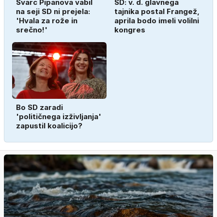
Švarc Pipanova vabil
SD: v. d. glavnega
na seji SD ni prejela:
tajnika postal Frangež,
'Hvala za rože in
aprila bodo imeli volilni
srečno!'
kongres
Bo SD zaradi
'političnega izživljanja'
zapustil koalicijo?