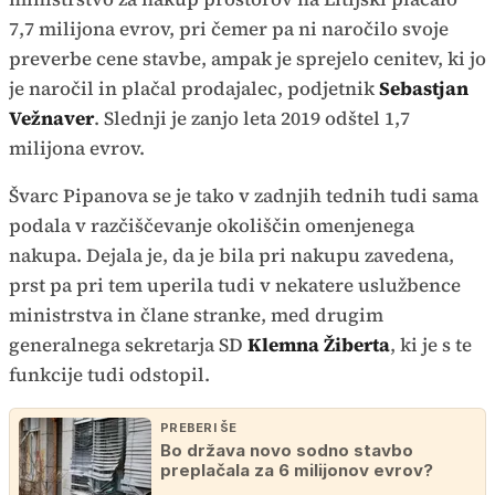
7,7 milijona evrov, pri čemer pa ni naročilo svoje
preverbe cene stavbe, ampak je sprejelo cenitev, ki jo
je naročil in plačal prodajalec, podjetnik
Sebastjan
Vežnaver
. Slednji je zanjo leta 2019 odštel 1,7
milijona evrov.
Švarc Pipanova se je tako v zadnjih tednih tudi sama
podala v razčiščevanje okoliščin omenjenega
nakupa. Dejala je, da je bila pri nakupu zavedena,
prst pa pri tem uperila tudi v nekatere uslužbence
ministrstva in člane stranke, med drugim
generalnega sekretarja SD
Klemna Žiberta
, ki je s te
funkcije tudi odstopil.
PREBERI ŠE
Bo država novo sodno stavbo
preplačala za 6 milijonov evrov?