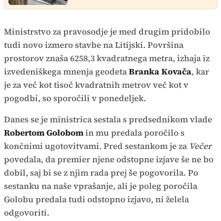
Ministrstvo za pravosodje je med drugim pridobilo
tudi novo izmero stavbe na Litijski. Površina
prostorov znaša 6258,3 kvadratnega metra, izhaja iz
izvedeniškega mnenja geodeta
Branka Kovača
, kar
je za več kot tisoč kvadratnih metrov več kot v
pogodbi, so sporočili v ponedeljek.
Danes se je ministrica sestala s predsednikom vlade
Robertom Golobom
in mu predala poročilo s
končnimi ugotovitvami. Pred sestankom je za
Večer
povedala, da premier njene odstopne izjave še ne bo
dobil, saj bi se z njim rada prej še pogovorila. Po
sestanku na naše vprašanje, ali je poleg poročila
Golobu predala tudi odstopno izjavo, ni želela
odgovoriti.