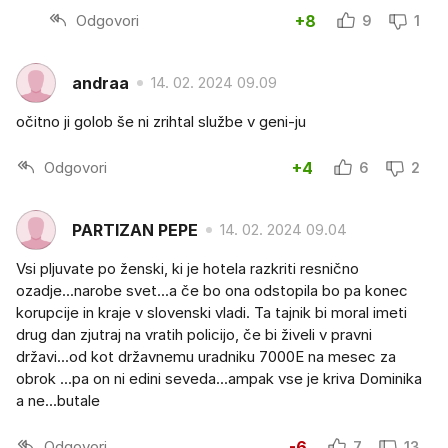
Odgovori
+8
9
1
andraa
14. 02. 2024 09.09
očitno ji golob še ni zrihtal službe v geni-ju
Odgovori
+4
6
2
PARTIZAN PEPE
14. 02. 2024 09.04
Vsi pljuvate po ženski, ki je hotela razkriti resnično
ozadje...narobe svet...a če bo ona odstopila bo pa konec
korupcije in kraje v slovenski vladi. Ta tajnik bi moral imeti
drug dan zjutraj na vratih policijo, če bi živeli v pravni
državi...od kot državnemu uradniku 7000E na mesec za
obrok ...pa on ni edini seveda...ampak vse je kriva Dominika
a ne...butale
Odgovori
-6
7
13