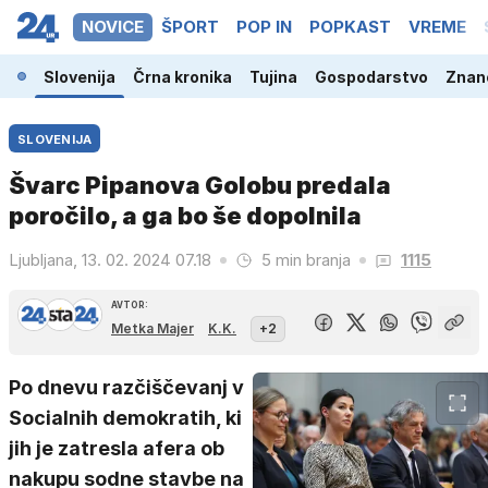
NOVICE
ŠPORT
POP IN
POPKAST
VREME
Slovenija
Črna kronika
Tujina
Gospodarstvo
Znano
SLOVENIJA
Švarc Pipanova Golobu predala
poročilo, a ga bo še dopolnila
Ljubljana, 13. 02. 2024 07.18
5 min branja
1115
AVTOR:
Metka Majer
K.K.
+2
Po dnevu razčiščevanj v
Socialnih demokratih, ki
jih je zatresla afera ob
nakupu sodne stavbe na