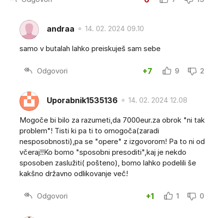
andraa
14. 02. 2024 09.10
samo v butalah lahko preiskuješ sam sebe
Odgovori
+7
9
2
Uporabnik1535136
14. 02. 2024 12.08
Mogoče bi bilo za razumeti,da 7000eur.za obrok "ni tak
problem"! Tisti ki pa ti to omogoča(zaradi
nesposobnosti),pa se "opere" z izgovorom! Pa to ni od
včeraj!!Ko bomo "sposobni presoditi",kaj je nekdo
sposoben zaslužiti( pošteno), bomo lahko podelili še
kakšno državno odlikovanje več!
Odgovori
+1
1
0