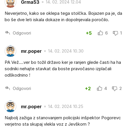
Grma53
14. 02. 2024 12.04
Neverjetno, kako se oklepa tega stolčka. Bojazen pa je, da
bo še dve leti iskala dokaze in dopolnjevala poročilo.
Odgovori
+5
6
1
mr.poper
14. 02. 2024 10.30
PA Vež....ver bo tožil državo ker je ranjen glede časti ha ha
sodniki nehajte stavkat da boste pravočasno izplačali
odškodnino !
Odgovori
+2
4
2
mr.poper
14. 02. 2024 10.25
Najbolj zažiga z stanovanjem policijski inšpektor Pogorevc
verjetno sta skupaj vlekla voz z Jevškom ?