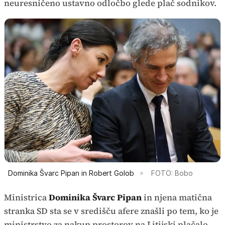
neuresničeno ustavno odločbo glede plač sodnikov.
Dominika Švarc Pipan in Robert Golob
FOTO: Bobo
Ministrica
Dominika Švarc Pipan
in njena matična
stranka SD sta se v središču afere znašli po tem, ko je
ministrstvo za nakup prostorov na Litijski plačalo