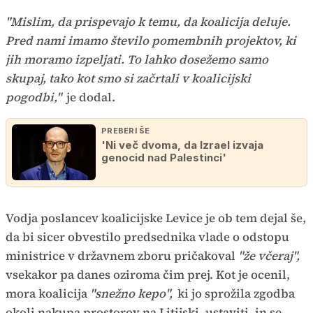
"Mislim, da prispevajo k temu, da koalicija deluje.
Pred nami imamo število pomembnih projektov, ki
jih moramo izpeljati. To lahko dosežemo samo
skupaj, tako kot smo si začrtali v koalicijski
pogodbi,"
je dodal.
PREBERI ŠE
'Ni več dvoma, da Izrael izvaja
genocid nad Palestinci'
Vodja poslancev koalicijske Levice je ob tem dejal še,
da bi sicer obvestilo predsednika vlade o odstopu
ministrice v državnem zboru pričakoval
"že včeraj",
vsekakor pa danes oziroma čim prej. Kot je ocenil,
mora koalicija
"snežno kepo",
ki jo sprožila zgodba
okoli nakupa prostorov na Litijski, ustaviti, in se