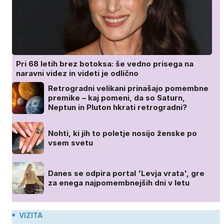
Pri 68 letih brez botoksa: še vedno prisega na
naravni videz in videti je odlično
Retrogradni velikani prinašajo pomembne
premike – kaj pomeni, da so Saturn,
Neptun in Pluton hkrati retrogradni?
Nohti, ki jih to poletje nosijo ženske po
vsem svetu
Danes se odpira portal 'Levja vrata', gre
za enega najpomembnejših dni v letu
VIZITA