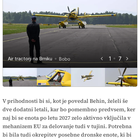
1
7
Air tractorji na Brniku
Air tractorji na Brniku
Air tractorji na Brniku
Air tractorji na Brniku
Air tractorji na Brniku
Air tractorji na Brniku
Air tractorji na Brniku
Bobo
Bobo
Bobo
Bobo
Bobo
Bobo
Bobo
V prihodnosti bi si, kot je povedal Behin, želeli še
dve dodatni letali, kar bo pomembno predvsem, ker
naj bi se enota po letu 2027 zelo aktivno vključila v
mehanizem EU za delovanje tudi v tujini. Potrebna
bi bila tudi okrepitev posebne dronske enote, ki bi