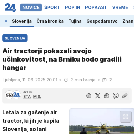
NOVICE
ŠPORT
POP IN
POPKAST
VREME
Slovenija
Črna kronika
Tujina
Gospodarstvo
Znano
SLOVENIJA
Air tractorji pokazali svojo
učinkovitost, na Brniku bodo gradili
hangar
Ljubljana, 11. 06. 2025 20.01
3 min branja
2
AVTOR:
STA
M.S.
Letala za gašenje air
tractor, ki jih je kupila
Slovenija, so lani