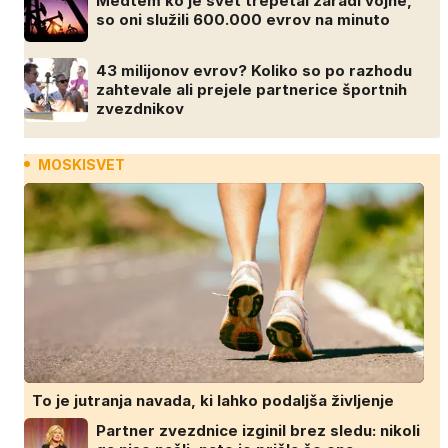
Medtem ko je svet trepetal zaradi vojne,
so oni služili 600.000 evrov na minuto
43 milijonov evrov? Koliko so po razhodu
zahtevale ali prejele partnerice športnih
zvezdnikov
MOSKISVET
To je jutranja navada, ki lahko podaljša življenje
Partner zvezdnice izginil brez sledu: nikoli