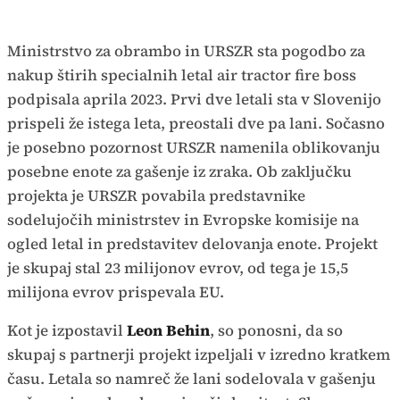
Ministrstvo za obrambo in URSZR sta pogodbo za
nakup štirih specialnih letal air tractor fire boss
podpisala aprila 2023. Prvi dve letali sta v Slovenijo
prispeli že istega leta, preostali dve pa lani. Sočasno
je posebno pozornost URSZR namenila oblikovanju
posebne enote za gašenje iz zraka. Ob zaključku
projekta je URSZR povabila predstavnike
sodelujočih ministrstev in Evropske komisije na
ogled letal in predstavitev delovanja enote. Projekt
je skupaj stal 23 milijonov evrov, od tega je 15,5
milijona evrov prispevala EU.
Kot je izpostavil
Leon Behin
, so ponosni, da so
skupaj s partnerji projekt izpeljali v izredno kratkem
času. Letala so namreč že lani sodelovala v gašenju