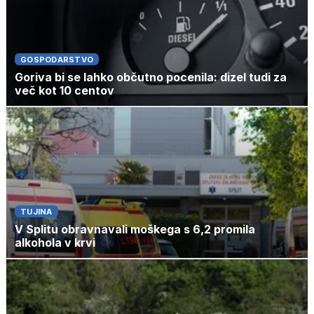
GOSPODARSTVO
Goriva bi se lahko občutno pocenila: dizel tudi za
več kot 10 centov
TUJINA
V Splitu obravnavali moškega s 6,2 promila
alkohola v krvi