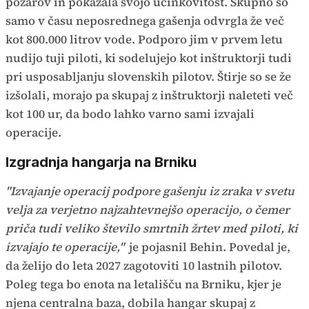
požarov in pokazala svojo učinkovitost. Skupno so
samo v času neposrednega gašenja odvrgla že več
kot 800.000 litrov vode. Podporo jim v prvem letu
nudijo tuji piloti, ki sodelujejo kot inštruktorji tudi
pri usposabljanju slovenskih pilotov. Štirje so se že
izšolali, morajo pa skupaj z inštruktorji naleteti več
kot 100 ur, da bodo lahko varno sami izvajali
operacije.
Izgradnja hangarja na Brniku
"Izvajanje operacij podpore gašenju iz zraka v svetu
velja za verjetno najzahtevnejšo operacijo, o čemer
priča tudi veliko število smrtnih žrtev med piloti, ki
izvajajo te operacije,"
je pojasnil Behin. Povedal je,
da želijo do leta 2027 zagotoviti 10 lastnih pilotov.
Poleg tega bo enota na letališču na Brniku, kjer je
njena centralna baza, dobila hangar skupaj z