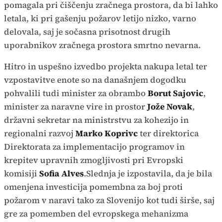
pomagala pri čiščenju zračnega prostora, da bi lahko
letala, ki pri gašenju požarov letijo nizko, varno
delovala, saj je sočasna prisotnost drugih
uporabnikov zračnega prostora smrtno nevarna.
Hitro in uspešno izvedbo projekta nakupa letal ter
vzpostavitve enote so na današnjem dogodku
pohvalili tudi minister za obrambo
Borut Sajovic
,
minister za naravne vire in prostor
Jože Novak
,
državni sekretar na ministrstvu za kohezijo in
regionalni razvoj
Marko Koprivc
ter direktorica
Direktorata za implementacijo programov in
krepitev upravnih zmogljivosti pri Evropski
komisiji
Sofia Alves
.Slednja je izpostavila, da je bila
omenjena investicija pomembna za boj proti
požarom v naravi tako za Slovenijo kot tudi širše, saj
gre za pomemben del evropskega mehanizma