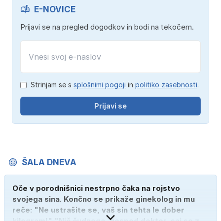
E-NOVICE
Prijavi se na pregled dogodkov in bodi na tekočem.
Strinjam se s
splošnimi pogoji
in
politiko zasebnosti
.
Prijavi se
ŠALA DNEVA
Oče v porodnišnici nestrpno čaka na rojstvo
svojega sina. Končno se prikaže ginekolog in mu
reče: "Ne ustrašite se, vaš sin tehta le dober
kilogram!" "Nič čudnega, gospod doktor, saj se z