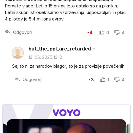
Pernate vlade. Letijo 15 dni na leto ostalo so na piknikih.
Letni skupni strošek samo vzdrževanja, usposabljanj in plač
4 pilotov je 5,4 miljona evrov
Odgovori
-4
0
4
but_the_ppl_are_retarded
12. 06. 2025 12.12
Sej to ni za narodov blagor; to je za provizije povečenih.
Odgovori
-3
1
4