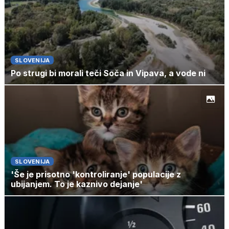
SLOVENIJA
Po strugi bi morali teči Soča in Vipava, a vode ni
SLOVENIJA
'Še je prisotno 'kontroliranje' populacije z
ubijanjem. To je kaznivo dejanje'