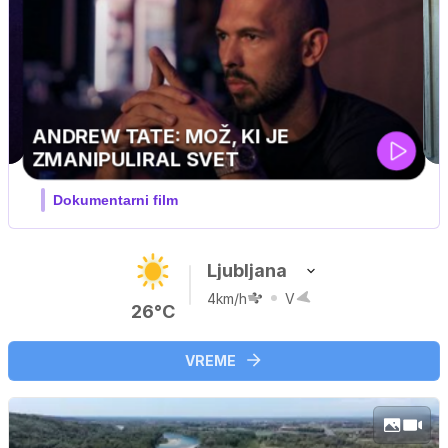
MOJ PRIJATELJ PINGVIN
Film meseca / družinski, pustolovski
Ljubljana
4km/h
V
26°C
VREME