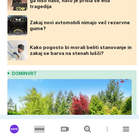
ga niso našli, nato je prišla še ena
tragedija
Zakaj novi avtomobili nimajo več rezervne
gume?
Kako pogosto bi morali beliti stanovanje in
zakaj se barva na stenah lušči?
DOMINVRT