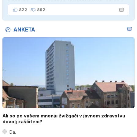
ženo poznava šele tri mesece."
822
892
ANKETA
Ali so po vašem mnenju žvižgači v javnem zdravstvu
dovolj zaščiteni?
Da.