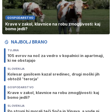
GOSPODARSTVO
Krave v zakol, klavnice na robu zmogljivosti: kaj
bomo jedli?
NAJBOLJ BRANO
TUJINA
105 evrov na noč za vedro v kopalnici in apartmaji,
ki ne obstajajo
SLOVENIJA
Kolesar gasilcem kazal sredinec, drugi moški jih
obtožil 'terorja'
GOSPODARSTVO
Krave v zakol, klavnice na robu zmogljivosti: kaj
bomo jedli?
SLOVENIJA
Po strugi bi morali teči Soča in Vipava, a vode ni