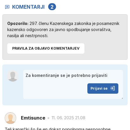
KOMENTARJI
2
Opozorilo:
297. členu Kazenskega zakonika je posameznik
kazensko odgovoren za javno spodbujanje sovraštva,
nasilja ali nestrpnosti.
PRAVILA ZA OBJAVO KOMENTARJEV
Prijavi se
Emtisunce
11. 06. 2025 21.08
Teli kanarčki šo še en dokaz popolnoma nesposobne