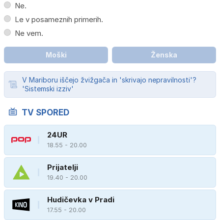
Ne.
Le v posameznih primerih.
Ne vem.
Moški
Ženska
V Mariboru iščejo žvižgača in 'skrivajo nepravilnosti'?
'Sistemski izziv'
TV SPORED
24UR
18.55 - 20.00
Prijatelji
19.40 - 20.00
Hudičevka v Pradi
17.55 - 20.00