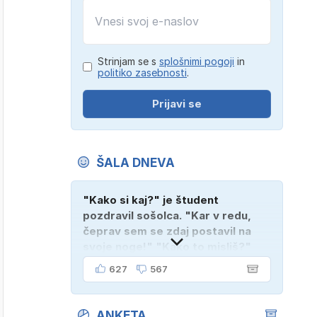
Strinjam se s
splošnimi pogoji
in
politiko zasebnosti
.
Prijavi se
ŠALA DNEVA
"Kako si kaj?" je študent
pozdravil sošolca. "Kar v redu,
čeprav sem se zdaj postavil na
svoje noge!" "Kako to misliš?"
"Oče mi je vzel avto!"
627
567
ANKETA