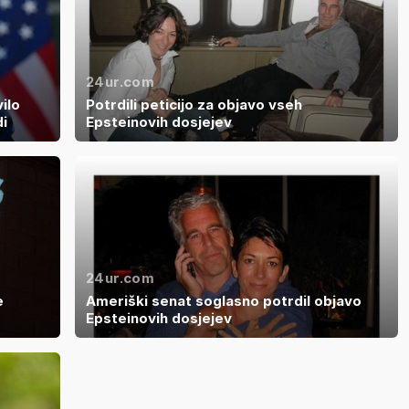
24ur.com
ilo
Potrdili peticijo za objavo vseh
i
Epsteinovih dosjejev
24ur.com
e
Ameriški senat soglasno potrdil objavo
Epsteinovih dosjejev