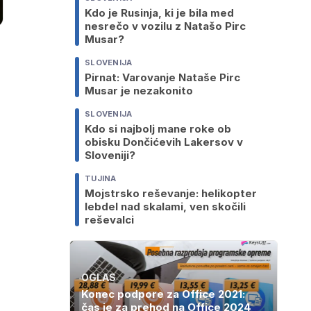
Kdo je Rusinja, ki je bila med
nesrečo v vozilu z Natašo Pirc
Musar?
SLOVENIJA
Pirnat: Varovanje Nataše Pirc
Musar je nezakonito
SLOVENIJA
Kdo si najbolj mane roke ob
obisku Dončićevih Lakersov v
Sloveniji?
TUJINA
Mojstrsko reševanje: helikopter
lebdel nad skalami, ven skočili
reševalci
OGLAS
Konec podpore za Office 2021:
čas je za prehod na Office 2024