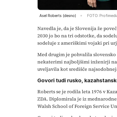
Asel Roberts (desno)
FOTO: Profimedi
Navedla je, da je Slovenija že pov
2030 jo bo na tri odstotke, da sode
sodeluje z ameriškimi vojaki pri ur
Med drugim je pohvalila slovensko 
nekaterimi najboljšimi inženirji na
uveljavila kot središče najsodobnejš
Govori tudi rusko, kazahstansk
Roberts se je rodila leta 1976 v Kaz
ZDA. Diplomirala je iz mednarodn
Walsh School of Foreign Service U