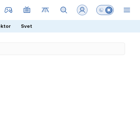
Preklopi barvni na
ZIN
ektor
Svet