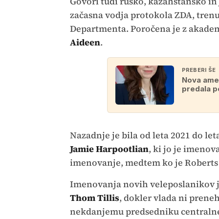
Govori tudi rusko, kazahstansko in 
začasna vodja protokola ZDA, trenut
Departmenta. Poročena je z akad
Aideen
.
PREBERI ŠE
Nova amer
predala p
Nazadnje je bila od leta 2021 do le
Jamie Harpootlian
, ki jo je imeno
imenovanje, medtem ko je Roberts
Imenovanja novih veleposlanikov j
Thom Tillis
, dokler vlada ni prene
nekdanjemu predsedniku centralne