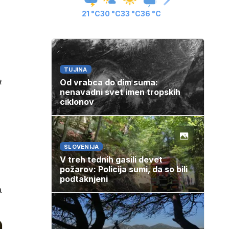
21 °C
30 °C
33 °C
36 °C
TUJINA
a
Od vrabca do dim suma:
nenavadni svet imen tropskih
ciklonov
SLOVENIJA
V treh tednih gasili devet
požarov: Policija sumi, da so bili
podtaknjeni
a