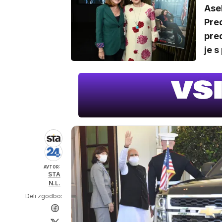
Asel
Pre
pre
je s
AVTOR:
STA
N.L.
Deli zgodbo: