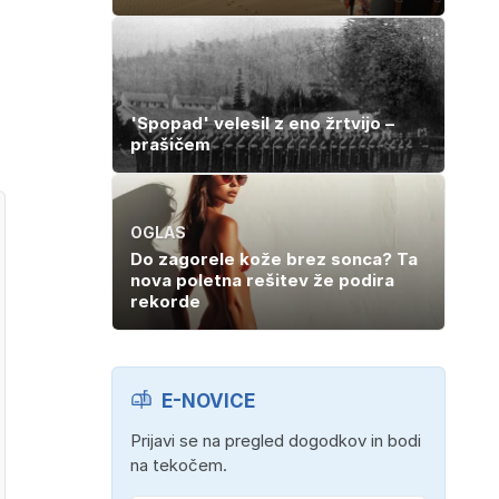
'Spopad' velesil z eno žrtvijo –
prašičem
OGLAS
Do zagorele kože brez sonca? Ta
nova poletna rešitev že podira
rekorde
E-NOVICE
Prijavi se na pregled dogodkov in bodi
na tekočem.