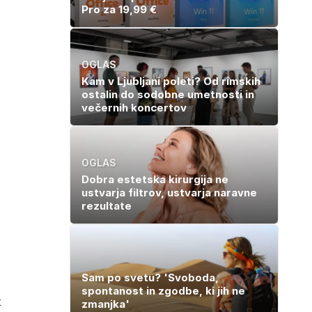
Pro za 19,99 €
OGLAS
Kam v Ljubljani poleti? Od rimskih
ostalin do sodobne umetnosti in
večernih koncertov
OGLAS
Dobra estetska kirurgija ne
ustvarja filtrov, ustvarja naravne
rezultate
Sam po svetu? 'Svoboda,
spontanost in zgodbe, ki jih ne
k
zmanjka'