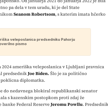
japonsko. Od januarja 2021 do januarja 2022 je bila
no pa dela v tem uradu, ki je del State
emikom
Seanom Robertsom
, s katerim imata hčerko
iška veleposlanica predsedniku Pahorju
overilno pismo
ta 2024 ameriška veleposlanica v Ljubljani pravnica
val predsednik
Joe Biden.
Šlo je za politično
 poklicna diplomatka.
e do nedavnega blokiral republikanski senator
hala s kazenskim postopkom proti zdaj že
 banke Federal Reserve
Jeromu Powllu
. Predsedni