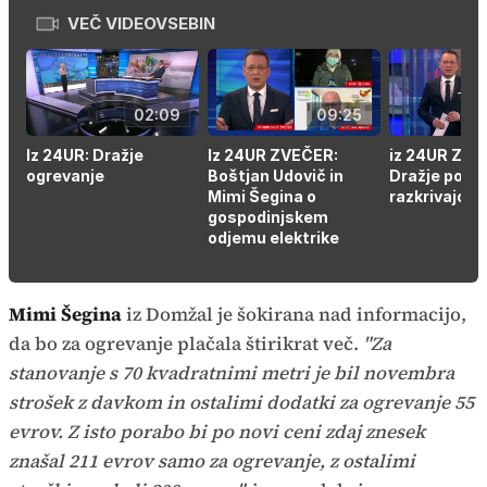
sliki
VEČ VIDEOVSEBIN
Time
02:09
09:25
Iz 24UR: Dražje
Iz 24UR ZVEČER:
iz 24UR ZVE
ogrevanje
Boštjan Udovič in
Dražje polož
Mimi Šegina o
razkrivajo a
gospodinjskem
odjemu elektrike
Mimi Šegina
iz Domžal je šokirana nad informacijo,
da bo za ogrevanje plačala štirikrat več.
"Za
stanovanje s 70 kvadratnimi metri je bil novembra
strošek z davkom in ostalimi dodatki za ogrevanje 55
evrov. Z isto porabo bi po novi ceni zdaj znesek
znašal 211 evrov samo za ogrevanje, z ostalimi