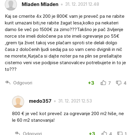
Mladen Mladen
31. 12. 2021 12.48
Kaj se cmerite 4x 200 je 800€ vam je preveč pa ne rabite
kurit umazani biti,ne rabite žagat lesa,kolko pa nekateri
damo še več po 1500€ za zimo???Takšno je pač življenje
norce ste imeli določene pa ste imeli ogrevanje po 55€
,grem tja živet takoj vse plačam sproti ste delali dolgo
časa z določenih ljudi sedaj pa so vam ceno dvignili in nič
ne morete,Kurjača si dajte noter pa na plin se prešaltajte
cisterno veni vse podpise stanovalcev potrebujete in to je
to???
Odgovori
+3
7
4
medo357
31. 12. 2021 12.53
800 € je več kot preveč za ogrevanje 200 m2 hiše, ne
le 60 m2 stanovanja!
Odgovori
+3
4
1