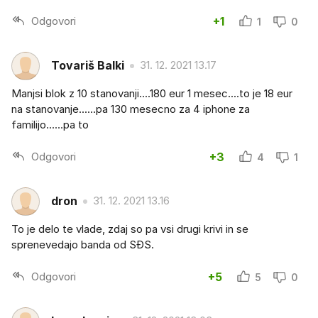
Odgovori
+1
1
0
Tovariš Balki
31. 12. 2021 13.17
Manjsi blok z 10 stanovanji....180 eur 1 mesec....to je 18 eur
na stanovanje......pa 130 mesecno za 4 iphone za
familijo......pa to
Odgovori
+3
4
1
dron
31. 12. 2021 13.16
To je delo te vlade, zdaj so pa vsi drugi krivi in se
sprenevedajo banda od SĐS.
Odgovori
+5
5
0