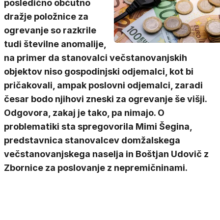
posledično občutno
dražje položnice za
ogrevanje so razkrile
tudi številne anomalije,
na primer da stanovalci večstanovanjskih
objektov niso gospodinjski odjemalci, kot bi
pričakovali, ampak poslovni odjemalci, zaradi
česar bodo njihovi zneski za ogrevanje še višji.
Odgovora, zakaj je tako, pa nimajo. O
problematiki sta spregovorila Mimi Šegina,
predstavnica stanovalcev domžalskega
večstanovanjskega naselja in Boštjan Udovič z
Zbornice za poslovanje z nepremičninami.