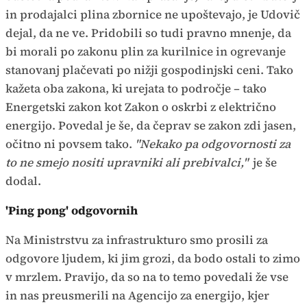
in prodajalci plina zbornice ne upoštevajo, je Udovič
dejal, da ne ve. Pridobili so tudi pravno mnenje, da
bi morali po zakonu plin za kurilnice in ogrevanje
stanovanj plačevati po nižji gospodinjski ceni. Tako
kažeta oba zakona, ki urejata to področje – tako
Energetski zakon kot Zakon o oskrbi z električno
energijo. Povedal je še, da čeprav se zakon zdi jasen,
očitno ni povsem tako.
"Nekako pa odgovornosti za
to ne smejo nositi upravniki ali prebivalci,"
je še
dodal.
'Ping pong' odgovornih
Na Ministrstvu za infrastrukturo smo prosili za
odgovore ljudem, ki jim grozi, da bodo ostali to zimo
v mrzlem. Pravijo, da so na to temo povedali že vse
in nas preusmerili na Agencijo za energijo, kjer