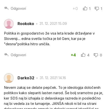
Odgovori
+0
1
1
Rookoko
31. 12. 2021 15.09
Politika in gospodarstvo že vsa leta krade državljane v
Sloveniji... edina svetla točka je bil Geni, kar pa je
"desna"politika hitro uničila.
Odgovori
+4
4
0
Darko32
31. 12. 2021 14.16
Nevem zakaj se delate pepček. To je ideologija določenih
politikov kako slepariti lasten narod. Še bolj sramotno pa je,
ker SDS naj bi izhajala iz delavskega razreda in posledično
naj bi vedela za te lumaprije. JANŠA nikoli ni bil na strani
delavskega razreda ampak je delaski razred izkoriščal za