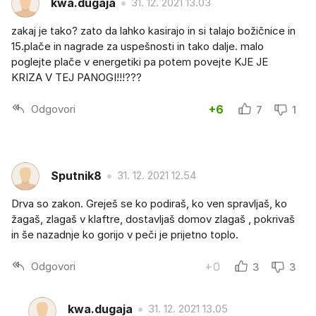
kwa.dugaja
31. 12. 2021 13.03
zakaj je tako? zato da lahko kasirajo in si talajo božičnice in
15.plače in nagrade za uspešnosti in tako dalje. malo
poglejte plače v energetiki pa potem povejte KJE JE
KRIZA V TEJ PANOGI!!!???
Odgovori
+6
7
1
Sputnik8
31. 12. 2021 12.54
Drva so zakon. Greješ se ko podiraš, ko ven spravljaš, ko
žagaš, zlagaš v klaftre, dostavljaš domov zlagaš , pokrivaš
in še nazadnje ko gorijo v peči je prijetno toplo.
Odgovori
+0
3
3
kwa.dugaja
31. 12. 2021 13.05