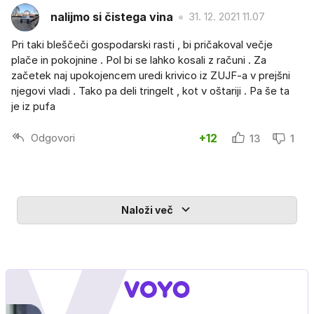
nalijmo si čistega vina
31. 12. 2021 11.07
Pri taki bleščeči gospodarski rasti , bi pričakoval večje
plače in pokojnine . Pol bi se lahko kosali z računi . Za
začetek naj upokojencem uredi krivico iz ZUJF-a v prejšni
njegovi vladi . Tako pa deli tringelt , kot v oštariji . Pa še ta
je iz pufa
Odgovori
+12
13
1
Naloži več