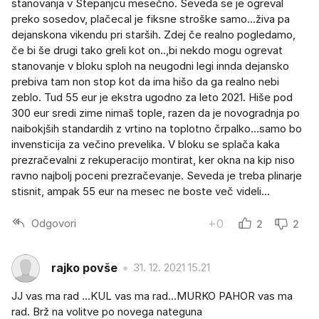
stanovanja v Štepanjcu mesečno. Seveda se je ogreval
preko sosedov, plačecal je fiksne stroške samo...živa pa
dejanskona vikendu pri starših. Zdej če realno pogledamo,
če bi še drugi tako greli kot on..,bi nekdo mogu ogrevat
stanovanje v bloku sploh na neugodni legi innda dejansko
prebiva tam non stop kot da ima hišo da ga realno nebi
zeblo. Tud 55 eur je ekstra ugodno za leto 2021. Hiše pod
300 eur sredi zime nimaš tople, razen da je novogradnja po
naibokjših standardih z vrtino na toplotno črpalko...samo bo
invensticija za večino prevelika. V bloku se splača kaka
prezračevalni z rekuperacijo montirat, ker okna na kip niso
ravno najbolj poceni prezračevanje. Seveda je treba plinarje
stisnit, ampak 55 eur na mesec ne boste več videli...
Odgovori
+0
2
2
rajko povše
31. 12. 2021 15.21
JJ vas ma rad ...KUL vas ma rad...MURKO PAHOR vas ma
rad. Brž na volitve po novega nateguna