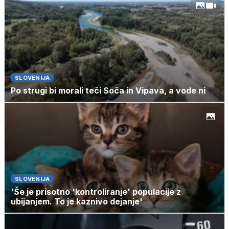
SLOVENIJA
Po strugi bi morali teči Soča in Vipava, a vode ni
SLOVENIJA
'Še je prisotno 'kontroliranje' populacije z
ubijanjem. To je kaznivo dejanje'