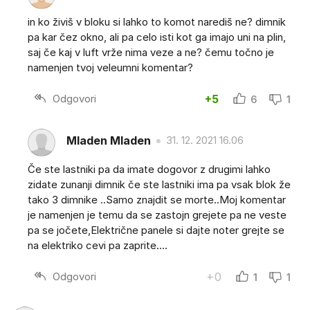
in ko živiš v bloku si lahko to komot narediš ne? dimnik
pa kar čez okno, ali pa celo isti kot ga imajo uni na plin,
saj če kaj v luft vrže nima veze a ne? čemu točno je
namenjen tvoj veleumni komentar?
Odgovori
+5
6
1
Mladen Mladen
31. 12. 2021 16.06
Če ste lastniki pa da imate dogovor z drugimi lahko
zidate zunanji dimnik če ste lastniki ima pa vsak blok že
tako 3 dimnike ..Samo znajdit se morte..Moj komentar
je namenjen je temu da se zastojn grejete pa ne veste
pa se jočete,Električne panele si dajte noter grejte se
na elektriko cevi pa zaprite....
Odgovori
+0
1
1