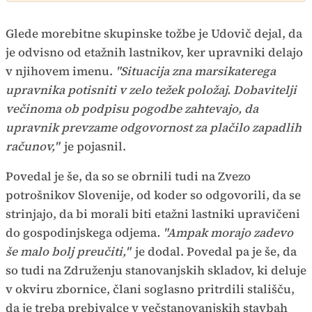
Glede morebitne skupinske tožbe je Udovič dejal, da
je odvisno od etažnih lastnikov, ker upravniki delajo
v njihovem imenu.
"Situacija zna marsikaterega
upravnika potisniti v zelo težek položaj. Dobavitelji
večinoma ob podpisu pogodbe zahtevajo, da
upravnik prevzame odgovornost za plačilo zapadlih
računov,"
je pojasnil.
Povedal je še, da so se obrnili tudi na Zvezo
potrošnikov Slovenije, od koder so odgovorili, da se
strinjajo, da bi morali biti etažni lastniki upravičeni
do gospodinjskega odjema
. "Ampak morajo zadevo
še malo bolj preučiti,"
je dodal. Povedal pa je še, da
so tudi na Združenju stanovanjskih skladov, ki deluje
v okviru zbornice, člani soglasno pritrdili stališču,
da je treba prebivalce v večstanovanjskih stavbah