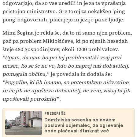
odgovarjajo, da so vse uredili in je za ta vprašanja
pristojno ministrstvo. Gre torej za nekakšen 'ping
pong' odgovornih, plačujejo in jezijo pa se ljudje.
Mimi Šegina je rekla še, da to ni samo njen problem,
pač pa problem Miklošičeve, ki po njenih besedah
šteje 480 gospodinjstev, okoli 1200 prebivalcev.
"Upam, da nam bo pri tej problematiki vsaj prvi
mesec, ko se še ne ve, kdo bo naprej naš dobavitelj,
pomagala občina,"
je povedala in dodala še:
"Pogodbe, ki jih imamo, so potemtakem ničvredne
in če jih ne upošteva dobavitelj, ne vem, zakaj bi jih
upoštevali potrošniki"
.
PREBERI ŠE
Domžalska soseska po novem
poslovni odjemalec, za ogrevanje
bodo plačevali štirikrat več