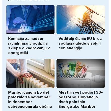
Komisija za nadzor
Voditelji članic EU brez
javnih financ podprla
soglasja glede visokih
sklepe o kadrovanju v
cen energije
energetiki
Mariborčanom bo del
Mestni svet podprl 30-
položnic za november
odstotno subvencijo
in december
dveh položnic
subvencionirala občina
Energetike Maribor