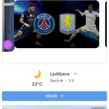
UEFA SUPERPOKAL
V živo na VOYO: sreda ob 20.30
Ljubljana
3km/h
S
22°C
VREME