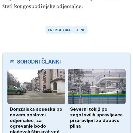
šteti kot gospodinjske odjemalce.
ENERGETIKA
CENE
SORODNI ČLANKI
Domžalska soseska po
Severni tok 2 po
novem poslovni
zagotovilih upravljavca
odjemalec, za
pripravljen za dobavo
ogrevanje bodo
plina
plačevali štirikrat več