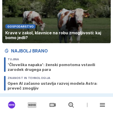
GOSPODARSTVO
Krave v zakol, klavnice na robu zmogljivosti: kaj
bomo jedli?
NAJBOLJ BRANO
TUJINA
'Človeška napaka': ženski pomotoma vstavili
zarodek drugega para
ZNANOST IN TEHNOLOGIJA
Open AI začasno ustavlja razvoj modela Astra:
preveč zmogljiv
TUJINA
'Kot v slabem filmu!' Osem ur, dve vozili v
gradbeno jamo