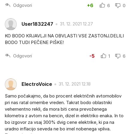
Odgovori
+6
6
0
User1832247
31. 12. 2021 12.27
KO BODO KRJAVLJI NA OBVLASTI VSE ZASTONJ.DELILI
BODO TUDI PEČENE PIŠKE!
Odgovori
-5
1
6
ElectroVoice
31. 12. 2021 12.18
Samo počakajmo, da bo procent električnih avtomobilov
pri nas ratal omembe vreden. Takrat bodo oblastniki
vehementno rekli, da mora biti cena prevoženega
kilometra z avtom na bencin, dizel in elektriko enaka. In to
bo izgovor za vsaj 300% dvig cene elektrike, ki pa na
uradno inflacijo seveda ne bo imel nobenega vpliva.