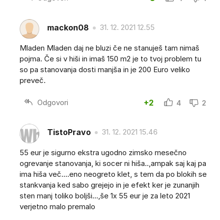
mackon08
31. 12. 2021 12.55
Mladen Mladen daj ne bluzi če ne stanuješ tam nimaš
pojma. Če si v hiši in imaš 150 m2 je to tvoj problem tu
so pa stanovanja dosti manjša in je 200 Euro veliko
preveč.
Odgovori
+2
4
2
TistoPravo
31. 12. 2021 15.46
55 eur je sigurno ekstra ugodno zimsko mesečno
ogrevanje stanovanja, ki socer ni hiša..,ampak saj kaj pa
ima hiša več....eno neogreto klet, s tem da po blokih se
stankvanja ked sabo grejejo in je efekt ker je zunanjih
sten manj toliko boljši...,še 1x 55 eur je za leto 2021
verjetno malo premalo