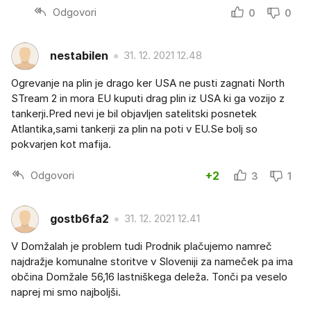
Odgovori
0
0
nestabilen
31. 12. 2021 12.48
Ogrevanje na plin je drago ker USA ne pusti zagnati North
STream 2 in mora EU kuputi drag plin iz USA ki ga vozijo z
tankerji.Pred nevi je bil objavljen satelitski posnetek
Atlantika,sami tankerji za plin na poti v EU.Se bolj so
pokvarjen kot mafija.
Odgovori
+2
3
1
gostb6fa2
31. 12. 2021 12.41
V Domžalah je problem tudi Prodnik plačujemo namreč
najdražje komunalne storitve v Sloveniji za nameček pa ima
občina Domžale 56,16 lastniškega deleža. Tonči pa veselo
naprej mi smo najboljši.