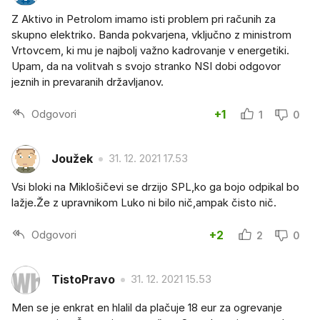
Z Aktivo in Petrolom imamo isti problem pri računih za
skupno elektriko. Banda pokvarjena, vključno z ministrom
Vrtovcem, ki mu je najbolj važno kadrovanje v energetiki.
Upam, da na volitvah s svojo stranko NSI dobi odgovor
jeznih in prevaranih državljanov.
Odgovori
+1
1
0
Joužek
31. 12. 2021 17.53
Vsi bloki na Miklošičevi se drzijo SPL,ko ga bojo odpikal bo
lažje.Že z upravnikom Luko ni bilo nič,ampak čisto nič.
Odgovori
+2
2
0
TistoPravo
31. 12. 2021 15.53
Men se je enkrat en hlalil da plačuje 18 eur za ogrevanje