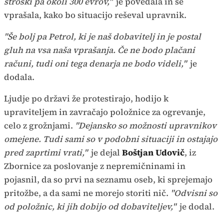
stroški pa okoli 300 evrov,"
je povedala in se
vprašala, kako bo situacijo reševal upravnik.
"Še bolj pa Petrol, ki je naš dobavitelj in je postal
gluh na vsa naša vprašanja. Če ne bodo plačani
računi, tudi oni tega denarja ne bodo videli,"
je
dodala.
Ljudje po državi že protestirajo, hodijo k
upraviteljem in zavračajo položnice za ogrevanje,
celo z grožnjami.
"Dejansko so možnosti upravnikov
omejene. Tudi sami so v podobni situaciji in ostajajo
pred zaprtimi vrati,"
je dejal
Boštjan Udovič
, iz
Zbornice za poslovanje z nepremičninami in
pojasnil, da so prvi na seznamu oseb, ki sprejemajo
pritožbe, a da sami ne morejo storiti nič.
"Odvisni so
od položnic, ki jih dobijo od dobaviteljev,"
je dodal.