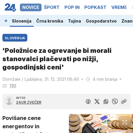
NOVICE
ŠPORT
POP IN
POPKAST
VREME
Slovenija
Črna kronika
Tujina
Gospodarstvo
Znano
SLOVENIJA
'Položnice za ogrevanje bi morali
stanovalci plačevati po nižji,
gospodinjski ceni'
Domžale / Ljubljana, 31. 12. 2021 06.46
4 min branja
110
AVTOR:
24UR ZVEČER
Povišane cene
energentov in