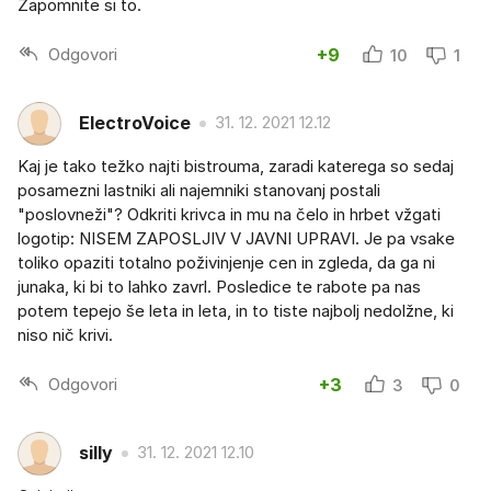
Zapomnite si to.
Odgovori
+9
10
1
ElectroVoice
31. 12. 2021 12.12
Kaj je tako težko najti bistrouma, zaradi katerega so sedaj
posamezni lastniki ali najemniki stanovanj postali
"poslovneži"? Odkriti krivca in mu na čelo in hrbet vžgati
logotip: NISEM ZAPOSLJIV V JAVNI UPRAVI. Je pa vsake
toliko opaziti totalno poživinjenje cen in zgleda, da ga ni
junaka, ki bi to lahko zavrl. Posledice te rabote pa nas
potem tepejo še leta in leta, in to tiste najbolj nedolžne, ki
niso nič krivi.
Odgovori
+3
3
0
silly
31. 12. 2021 12.10