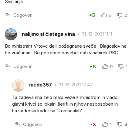
Svinjarija
Odgovori
+5
5
0
nalijmo si čistega vina
31. 12. 2021 11.11
Bo ministrant Vrtovc delil požegnane sveče . Blagoslov ne
bo vračunan . Bo potrebno posebej dati v nabirek RKC
Odgovori
+8
9
1
medo357
31. 12. 2021 12.47
Ta zadeva ima zelo malo veze z ministrom in vlado,
glavni krivci so lokalni šerifi in njihov nesposoben in
hazarderski kader na "komunalah".
Odgovori
-3
1
4