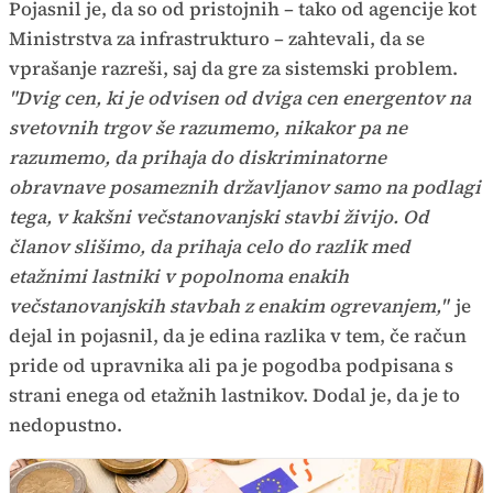
Pojasnil je, da so od pristojnih – tako od agencije kot
Ministrstva za infrastrukturo – zahtevali, da se
vprašanje razreši, saj da gre za sistemski problem.
"Dvig cen, ki je odvisen od dviga cen energentov na
svetovnih trgov še razumemo, nikakor pa ne
razumemo, da prihaja do diskriminatorne
obravnave posameznih državljanov samo na podlagi
tega, v kakšni večstanovanjski stavbi živijo. Od
članov slišimo, da prihaja celo do razlik med
etažnimi lastniki v popolnoma enakih
večstanovanjskih stavbah z enakim ogrevanjem,"
je
dejal in pojasnil, da je edina razlika v tem, če račun
pride od upravnika ali pa je pogodba podpisana s
strani enega od etažnih lastnikov. Dodal je, da je to
nedopustno.