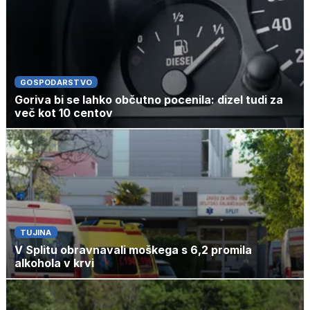
GOSPODARSTVO
Goriva bi se lahko občutno pocenila: dizel tudi za
več kot 10 centov
TUJINA
V Splitu obravnavali moškega s 6,2 promila
alkohola v krvi