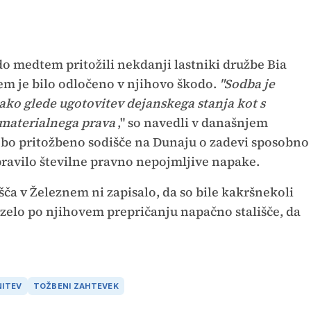
o medtem pritožili nekdanji lastniki družbe Bia
erem je bilo odločeno v njihovo škodo.
"Sodba je
ko glede ugotovitev dejanskega stanja kot s
materialnega prava
," so navedli v današnjem
da bo pritožbeno sodišče na Dunaju o zadevi sposobno
pravilo številne pravno nepojmljive napake.
šča v Železnem ni zapisalo, da so bile kakršnekoli
zelo po njihovem prepričanju napačno stališče, da
NITEV
TOŽBENI ZAHTEVEK