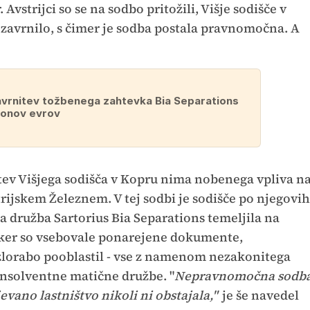
Avstrijci so se na sodbo pritožili, Višje sodišče v
 zavrnilo, s čimer je sodba postala pravnomočna. A
zavrnitev tožbenega zahtevka Bia Separations
ijonov evrov
tev Višjega sodišča v Kopru nima nobenega vpliva n
rijskem Železnem. V tej sodbi je sodišče po njegovih
ka družba Sartorius Bia Separations temeljila na
, ker so vsebovale ponarejene dokumente,
zlorabo pooblastil - vse z namenom nezakonitega
insolventne matične družbe. "
Nepravnomočna sodb
evano lastništvo nikoli ni obstajala,"
je še navedel