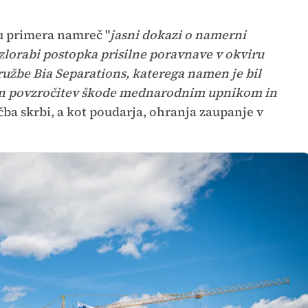
u primera namreč "
jasni dokazi o namerni
 zlorabi postopka prisilne poravnave v okviru
užbe Bia Separations, katerega namen je bil
a in povzročitev škode mednarodnim upnikom in
ba skrbi, a kot poudarja, ohranja zaupanje v