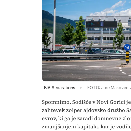
BIA Separations
FOTO: Jure Makovec za
Spomnimo. Sodišče v Novi Gorici j
zahtevek zoiper ajdovsko družbo Sar
evrov, ki ga je zaradi domnevne zlo
zmanjšanjem kapitala, kar je vodilo 