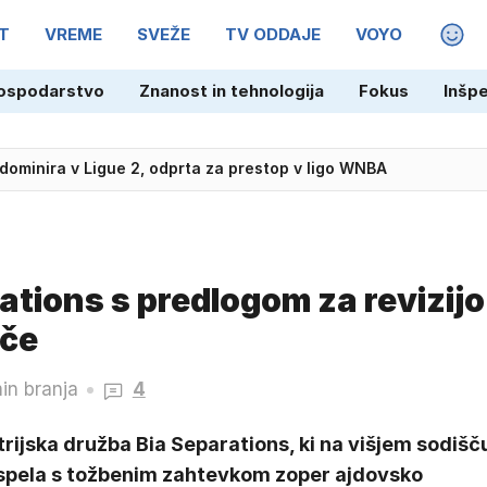
T
VREME
SVEŽE
TV ODDAJE
VOYO
MAGA
ospodarstvo
Znanost in tehnologija
Fokus
Inšp
 dominira v Ligue 2, odprta za prestop v ligo WNBA
ations s predlogom za revizijo
šče
in branja
4
rijska družba Bia Separations, ki na višjem sodišč
uspela s tožbenim zahtevkom zoper ajdovsko