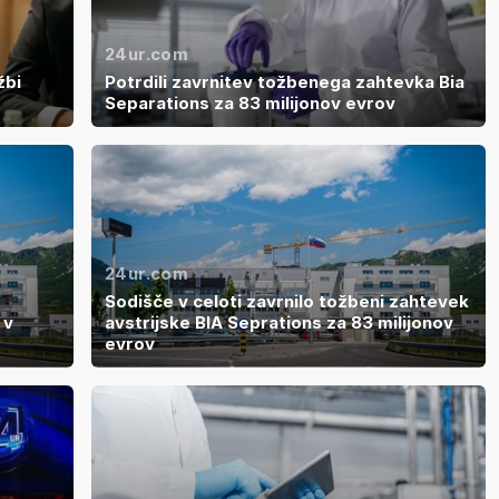
24ur.com
žbi
Potrdili zavrnitev tožbenega zahtevka Bia
Separations za 83 milijonov evrov
24ur.com
Sodišče v celoti zavrnilo tožbeni zahtevek
 v
avstrijske BIA Seprations za 83 milijonov
evrov