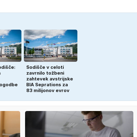
odišče:
Sodišče v celoti
a
zavrnilo tožbeni
zahtevek avstrijske
pogodbe
BIA Seprations za
83 milijonov evrov