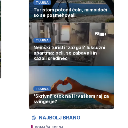
TUJINA
Turistom potonil čoln, mimoidoči
so se posmehovali
TUJINA
Nemški turisti 'zažgali' luksuzni
apartma: peli, se zabavali in
kazali sredinec
TUJINA
'Skrivni' otok na Hrvaškem raj za
svingerje?
NAJBOLJ BRANO
DOMAČA SCENA