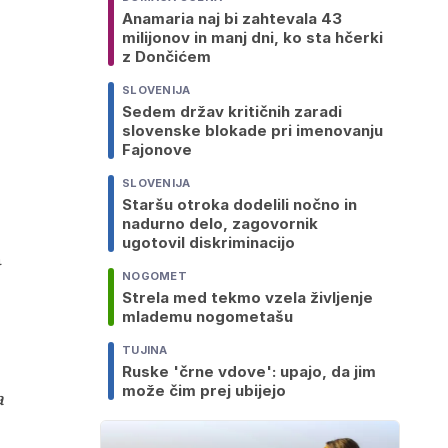
Anamaria naj bi zahtevala 43
milijonov in manj dni, ko sta hčerki
z Dončićem
SLOVENIJA
Sedem držav kritičnih zaradi
slovenske blokade pri imenovanju
Fajonove
SLOVENIJA
Staršu otroka dodelili nočno in
nadurno delo, zagovornik
ugotovil diskriminacijo
a
NOGOMET
Strela med tekmo vzela življenje
mlademu nogometašu
TUJINA
Ruske 'črne vdove': upajo, da jim
može čim prej ubijejo
a