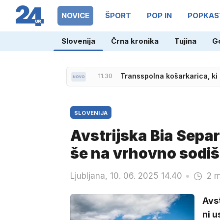
NOVICE
ŠPORT
POP IN
POPKAS
Slovenija
Črna kronika
Tujina
G
11.30
Transspolna košarkarica, ki
SLOVENIJA
Avstrijska Bia Separ
še na vrhovno sodi
Ljubljana, 10. 06. 2025 14.40
2 m
Avst
ni 