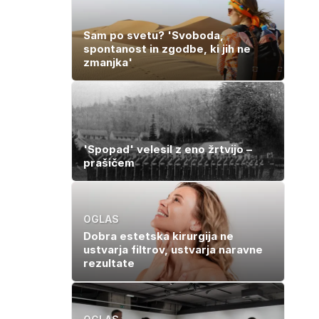
Sam po svetu? 'Svoboda,
spontanost in zgodbe, ki jih ne
zmanjka'
'Spopad' velesil z eno žrtvijo –
prašičem
OGLAS
Dobra estetska kirurgija ne
ustvarja filtrov, ustvarja naravne
rezultate