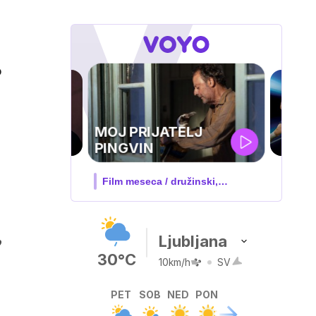
o
UEFA
SUPERPOKAL
V živo na VOYO: sreda ob 20.30
Ljubljana
o
30°C
10km/h
SV
PET
SOB
NED
PON