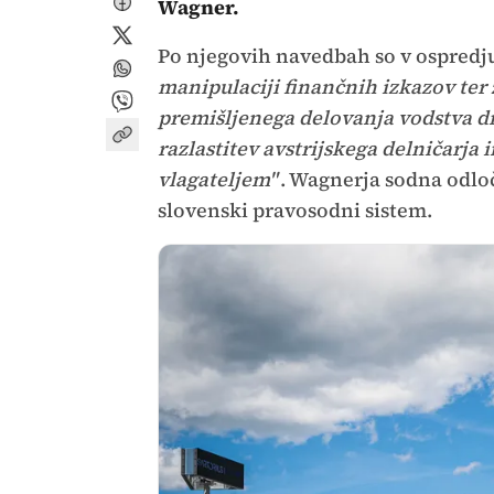
Wagner.
Po njegovih navedbah so v ospredj
manipulaciji finančnih izkazov ter
premišljenega delovanja vodstva dr
razlastitev avstrijskega delničarj
vlagateljem"
. Wagnerja sodna odloč
slovenski pravosodni sistem.