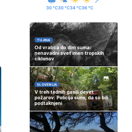
30 °C
30 °C
34 °C
36 °C
TUJINA
Od vrabca do dim suma:
nenavadni svet imen tropskih
ciklonov
SLOVENIJA
V treh tednih gasili devet
požarov: Policija sumi, da so bili
podtaknjeni