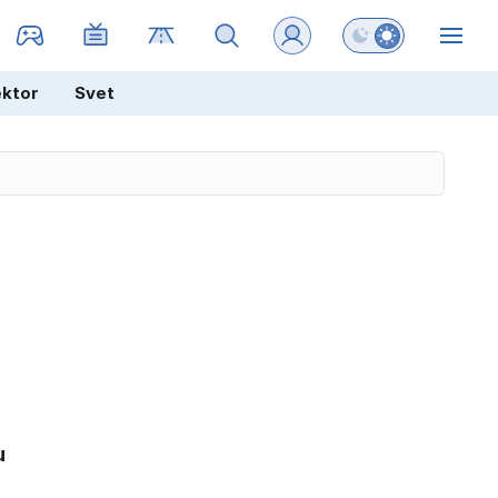
Preklopi barvni na
ZIN
ektor
Svet
u