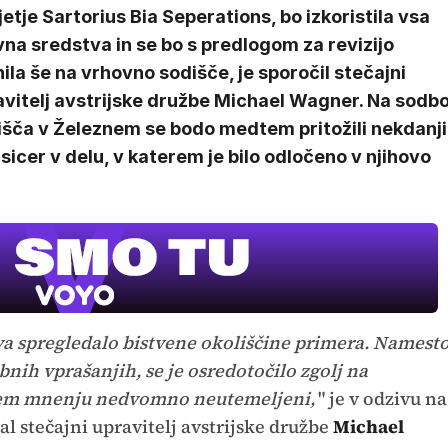
etje Sartorius Bia Seperations, bo izkoristila vsa
na sredstva in se bo s predlogom za revizijo
ila še na vrhovno sodišče, je sporočil stečajni
avitelj avstrijske družbe Michael Wagner. Na sodb
išča v Železnem se bodo medtem pritožili nekdanji
 sicer v delu, v katerem je bilo odločeno v njihovo
va spregledalo bistvene okoliščine primera. Namest
nih vprašanjih, se je osredotočilo zgolj na
ašem mnenju nedvomno neutemeljeni,
" je v odzivu na
al stečajni upravitelj avstrijske družbe
Michael