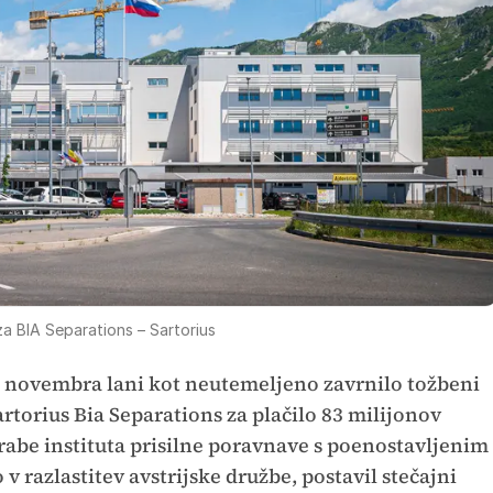
 BIA Separations – Sartorius
e novembra lani kot neutemeljeno zavrnilo tožbeni
torius Bia Separations za plačilo 83 milijonov
rabe instituta prisilne poravnave s poenostavljenim
v razlastitev avstrijske družbe, postavil stečajni