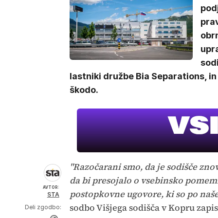
podj
prav
obrn
upr
sod
lastniki družbe Bia Separations, in
škodo.
"Razočarani smo, da je sodišče zno
da bi presojalo o vsebinsko pomemb
AVTOR:
postopkovne ugovore, ki so po n
STA
sodbo Višjega sodišča v Kopru zapis
Deli zgodbo: