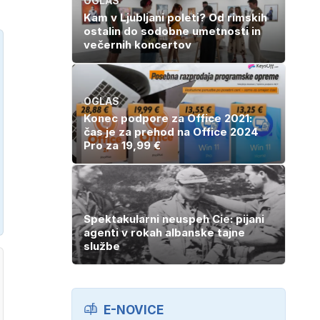
OGLAS
Kam v Ljubljani poleti? Od rimskih
ostalin do sodobne umetnosti in
večernih koncertov
OGLAS
Konec podpore za Office 2021:
čas je za prehod na Office 2024
Pro za 19,99 €
Spektakularni neuspeh Cie: pijani
agenti v rokah albanske tajne
službe
E-NOVICE