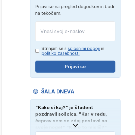
Prijavi se na pregled dogodkov in bodi
na tekočem.
Strinjam se s
splošnimi pogoji
in
politiko zasebnosti
.
Prijavi se
ŠALA DNEVA
"Kako si kaj?" je študent
pozdravil sošolca. "Kar v redu,
čeprav sem se zdaj postavil na
svoje noge!" "Kako to misliš?"
"Oče mi je vzel avto!"