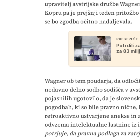
upravitelj avstrijske družbe Wagner. 
Kopru pa je prejšnji teden pritožbo
se bo zgodba očitno nadaljevala.
PREBERI ŠE
Potrdili 
za 83 mil
Wagner ob tem poudarja, da odloči
nedavno delno sodbo sodišča v avst
pojasnilih ugotovilo, da je slovens
pogodbah, ki so bile pravno nične
retroaktivno ustvarjene anekse in 
odvzema intelektualne lastnine iz 
potrjuje, da pravna podlaga za zatrj