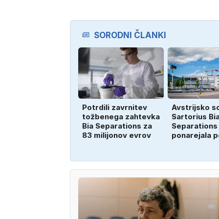
SORODNI ČLANKI
Potrdili zavrnitev
Avstrijsko s
tožbenega zahtevka
Sartorius Bi
Bia Separations za
Separations
83 milijonov evrov
ponarejala 