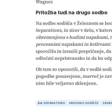
Wagner.
Pritožba tudi na drugo sodbo
Na sodbo sodišča v Železnem se bod
Separations, in sicer v delu, v kat
obremenjena s hudimi napakami, ta
procesnimi napakami in kršitvami 
sporočilu in izrazili prepričanje, 
odločati nepristransko in da bo od
Ob tem so opozorili, da v sodbi sodi
pogodbe ponarejene, marveč je zav
niso bile veljavno sklenjene.
BIA SEPARATIONS
VRHOVNO SODIŠČE
ZAVR