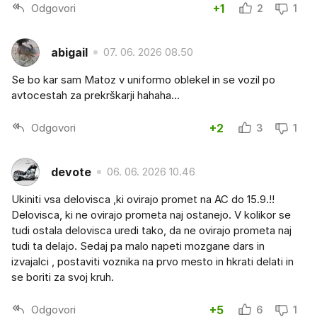
Odgovori
+1
2
1
abigail
07. 06. 2026 08.50
Se bo kar sam Matoz v uniformo oblekel in se vozil po
avtocestah za prekrškarji hahaha...
Odgovori
+2
3
1
devote
06. 06. 2026 10.46
Ukiniti vsa delovisca ,ki ovirajo promet na AC do 15.9.!!
Delovisca, ki ne ovirajo prometa naj ostanejo. V kolikor se
tudi ostala delovisca uredi tako, da ne ovirajo prometa naj
tudi ta delajo. Sedaj pa malo napeti mozgane dars in
izvajalci , postaviti voznika na prvo mesto in hkrati delati in
se boriti za svoj kruh.
Odgovori
+5
6
1