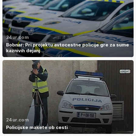
24ur.com
Bobnar: Pri projektu avtocestne policije gre za sume
kaznivih dejanj
24ur.com
Policijske makete ob cesti