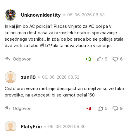
UnknownIdentity
06. 06. 2026 08.53
In kaj jim bo AC policija? Placas vinjeto za AC pol pa v
koloni maa dost casa za razmislek kosilo in spoznavanje
sosednega voznika.. in zdaj ce bo sreca bo se policija stala
dve vrsti za tabo 🤣 b**aki ta nova vlada za v smetje.
Odgovori
+3
9
6
zani10
06. 06. 2026 08.52
Cisto brezvezno metanje denarja stran omejitve so ze tako
prevelike, na avtocesti bi se kamot peljal 160
Odgovori
-4
5
9
FlatyEric
06. 06. 2026 08.30