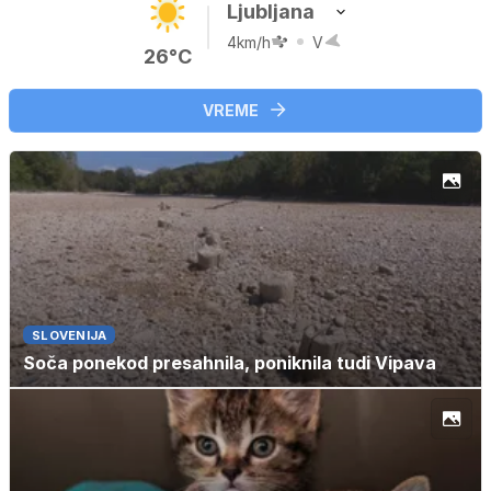
Ljubljana
4km/h
V
26°C
VREME
SLOVENIJA
Soča ponekod presahnila, poniknila tudi Vipava