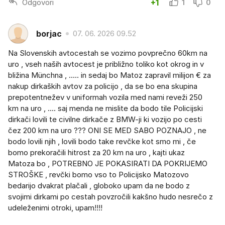
Odgovori
+1
1
0
borjac
07. 06. 2026 09.52
Na Slovenskih avtocestah se vozimo povprečno 60km na
uro , vseh naših avtocest je približno toliko kot okrog in v
bližina Münchna , ..... in sedaj bo Matoz zapravil milijon € za
nakup dirkaških avtov za policijo , da se bo ena skupina
prepotentnežev v uniformah vozila med nami reveži 250
km na uro , .... saj menda ne mislite da bodo tile Policijski
dirkači lovili te civilne dirkače z BMW-ji ki vozijo po cesti
čez 200 km na uro ??? ONI SE MED SABO POZNAJO , ne
bodo lovili njih , lovili bodo take revčke kot smo mi , če
bomo prekoračili hitrost za 20 km na uro , kajti ukaz
Matoza bo , POTREBNO JE POKASIRATI DA POKRIJEMO
STROŠKE , revčki bomo vso to Policijsko Matozovo
bedarijo dvakrat plačali , globoko upam da ne bodo z
svojimi dirkami po cestah povzročili kakšno hudo nesrečo z
udeleženimi otroki, upam!!!!