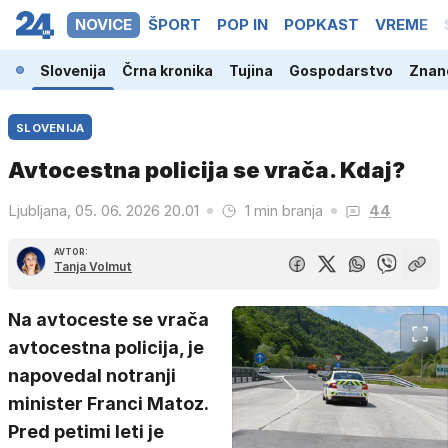
NOVICE
ŠPORT
POP IN
POPKAST
VREME
Slovenija
Črna kronika
Tujina
Gospodarstvo
Znano
SLOVENIJA
Avtocestna policija se vrača. Kdaj?
Ljubljana, 05. 06. 2026 20.01
1 min branja
44
AVTOR:
Tanja Volmut
Na avtoceste se vrača
avtocestna policija, je
napovedal notranji
minister Franci Matoz.
Pred petimi leti je