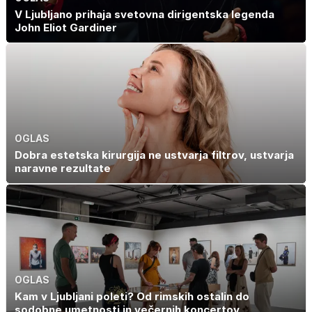
V Ljubljano prihaja svetovna dirigentska legenda
John Eliot Gardiner
OGLAS
Dobra estetska kirurgija ne ustvarja filtrov, ustvarja
naravne rezultate
OGLAS
Kam v Ljubljani poleti? Od rimskih ostalin do
sodobne umetnosti in večernih koncertov