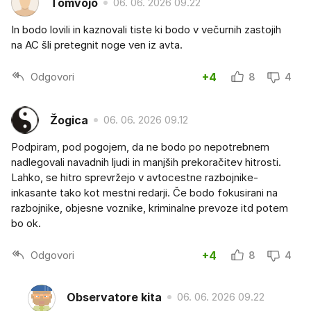
Tomvojo
06. 06. 2026 09.22
In bodo lovili in kaznovali tiste ki bodo v večurnih zastojih
na AC šli pretegnit noge ven iz avta.
Odgovori
+4
8
4
Žogica
06. 06. 2026 09.12
Podpiram, pod pogojem, da ne bodo po nepotrebnem
nadlegovali navadnih ljudi in manjših prekoračitev hitrosti.
Lahko, se hitro sprevržejo v avtocestne razbojnike-
inkasante tako kot mestni redarji. Če bodo fokusirani na
razbojnike, objesne voznike, kriminalne prevoze itd potem
bo ok.
Odgovori
+4
8
4
Observatore kita
06. 06. 2026 09.22