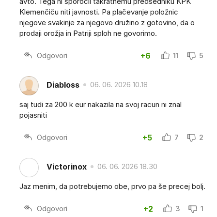
avto. Tega ni sporočil takratnemu predsedniku KPK
Klemenčiču niti javnosti. Pa plačevanje položnic
njegove svakinje za njegovo družino z gotovino, da o
prodaji orožja in Patriji sploh ne govorimo.
Odgovori
+6
11
5
Diabloss
06. 06. 2026 10.18
saj tudi za 200 k eur nakazila na svoj racun ni znal
pojasniti
Odgovori
+5
7
2
Victorinox
06. 06. 2026 18.30
Jaz menim, da potrebujemo obe, prvo pa še precej bolj.
Odgovori
+2
3
1