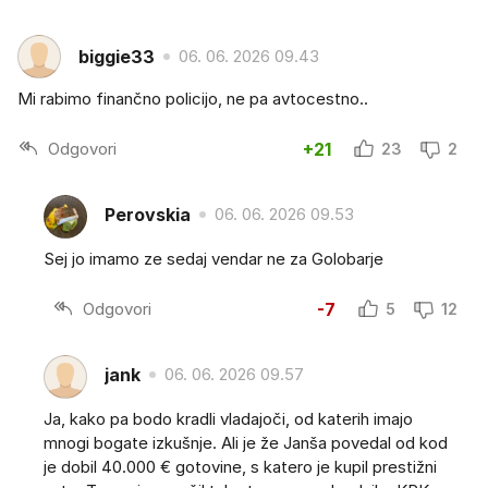
biggie33
06. 06. 2026 09.43
Mi rabimo finančno policijo, ne pa avtocestno..
Odgovori
+21
23
2
Perovskia
06. 06. 2026 09.53
Sej jo imamo ze sedaj vendar ne za Golobarje
Odgovori
-7
5
12
jank
06. 06. 2026 09.57
Ja, kako pa bodo kradli vladajoči, od katerih imajo
mnogi bogate izkušnje. Ali je že Janša povedal od kod
je dobil 40.000 € gotovine, s katero je kupil prestižni