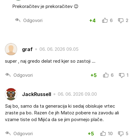
Prekoračitev je prekoračitev 😉
Odgovori
+4
6
2
graf
06. 06. 2026 09.05
super , naj gredo delat red kjer so zastoji ...
Odgovori
+5
6
1
JackRussell
06. 06. 2026 09.00
Saj bo, samo da ta generacija ki sedaj obiskuje vrtec
zraste pa bo. Razen če jih Matoz pobere na zavodu ali
vzame tiste od Mijića da se jim povrnejo plače.
Odgovori
+5
10
5