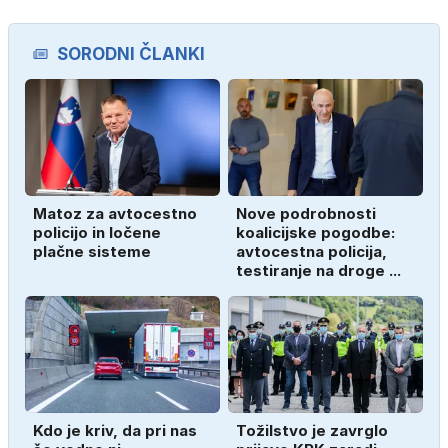
SORODNI ČLANKI
Matoz za avtocestno
Nove podrobnosti
policijo in ločene
koalicijske pogodbe:
plačne sisteme
avtocestna policija,
testiranje na droge ...
Kdo je kriv, da pri nas
Tožilstvo je zavrglo