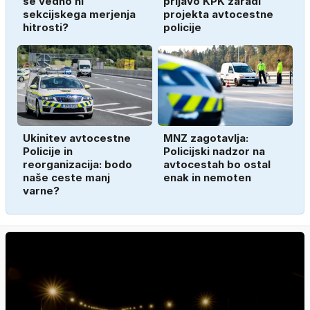
še vedno ni
prijavo KPK zaradi
sekcijskega merjenja
projekta avtocestne
hitrosti?
policije
Ukinitev avtocestne
MNZ zagotavlja:
Policije in
Policijski nadzor na
reorganizacija: bodo
avtocestah bo ostal
naše ceste manj
enak in nemoten
varne?