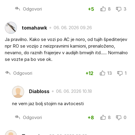
Odgovori
+5
8
3
tomahawk
06. 06. 2026 09.26
Ja pravilno. Kako se vozi po AC je noro, od tujih špediterjev
npr RO se vozijo z neizpravnimi kamioni, prenaloženo,
nevarno, do raznih frajerjev v audijih bmwjih itd..... Normalno
se vozte pa bo vse ok.
Odgovori
+12
13
1
Diabloss
06. 06. 2026 10.18
ne vem jaz bolj stojim na avtocesti
Odgovori
+8
8
0