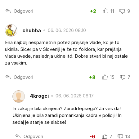
Odgovori
+2
11
9
chubba
06. 06. 2026 08.10
Ena najbolj nespametnih potez prejšnje vlade, ko je to
ukinila. Sicer pa v Sloveniji je že to folklora, kar prejšnja
vlada uvede, naslednja ukine itd. Dobre stvari bi naj ostale
za vsakim.
Odgovori
+8
15
7
4krogci
06. 06. 2026 08.17
In zakaj je bila ukinjena? Zaradi lepsega? Ja ves da!
Ukinjena je bila zaradi pomankanja kadra v policiji! In
sedaj je stanje se slabse!
Odgovori
-6
7
13