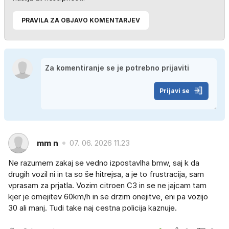
PRAVILA ZA OBJAVO KOMENTARJEV
Prijavi se
mm n
07. 06. 2026 11.23
Ne razumem zakaj se vedno izpostavlha bmw, saj k da
drugih vozil ni in ta so še hitrejsa, a je to frustracija, sam
vprasam za prjatla. Vozim citroen C3 in se ne jajcam tam
kjer je omejitev 60km/h in se drzim onejitve, eni pa vozijo
30 ali manj. Tudi take naj cestna policija kaznuje.