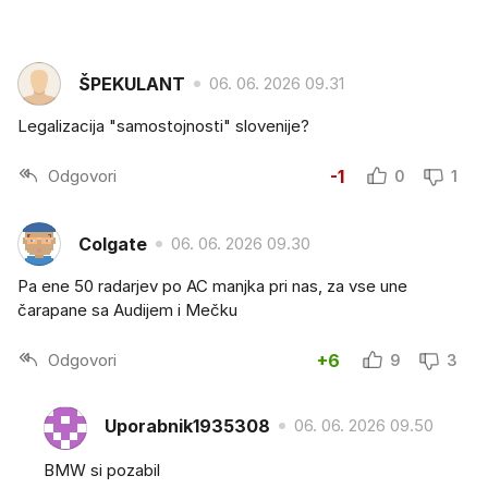
ŠPEKULANT
06. 06. 2026 09.31
Legalizacija "samostojnosti" slovenije?
Odgovori
-1
0
1
Colgate
06. 06. 2026 09.30
Pa ene 50 radarjev po AC manjka pri nas, za vse une
čarapane sa Audijem i Mečku
Odgovori
+6
9
3
Uporabnik1935308
06. 06. 2026 09.50
BMW si pozabil