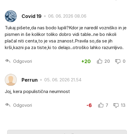
Covid 19
06. 06. 2026 08.06
Tukaj pišete,da nas bodo lupili?Kdor je naredil vozniško in je
pismen in še kolikor toliko dobro vidi table..ne bo nikoli
plačal niti centa,to je vsa znanost.Pravila so,da se jih
krši,kazni pa za tiste,ki to delajo..otroško lahko razumljivo.
Odgovori
+20
20
0
Perrun
05. 06. 2026 21.54
Joj, kera populistična neumnost
Odgovori
-6
7
13