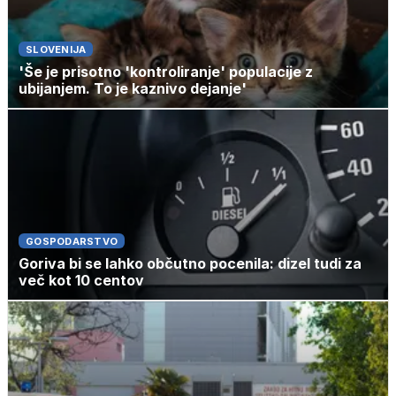
SLOVENIJA
'Še je prisotno 'kontroliranje' populacije z
ubijanjem. To je kaznivo dejanje'
GOSPODARSTVO
Goriva bi se lahko občutno pocenila: dizel tudi za
več kot 10 centov