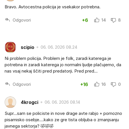
Bravo. Avtocestna policija je vsekakor potrebna.
Odgovori
+6
14
8
scipio
06. 06. 2026 08.24
Ni problem policija. Problem je folk, zaradi katerega je
potrebna in zaradi katerega jo normalni ljudje plačujemo, da
nas vsaj nekaj ščiti pred predatorji. Pred pred...
Odgovori
+16
16
0
4krogci
06. 06. 2026 08.14
Supr…sam se policiste in nove drage avte rabjo + pomozno
pisarnisko osebje….kako ze gre tista obljuba o zmanjsanju
javnega sektorja? 🤣🤣🤣