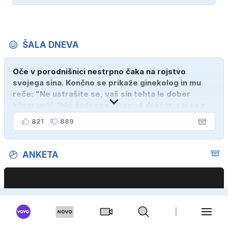
ŠALA DNEVA
Oče v porodnišnici nestrpno čaka na rojstvo
svojega sina. Končno se prikaže ginekolog in mu
reče: "Ne ustrašite se, vaš sin tehta le dober
kilogram!" "Nič čudnega, gospod doktor, saj se z
ženo poznava šele tri mesece."
821
889
ANKETA