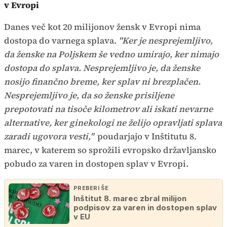
v Evropi
Danes več kot 20 milijonov žensk v Evropi nima
dostopa do varnega splava.
"Ker je nesprejemljivo,
da ženske na Poljskem še vedno umirajo, ker nimajo
dostopa do splava. Nesprejemljivo je, da ženske
nosijo finančno breme, ker splav ni brezplačen.
Nesprejemljivo je, da so ženske prisiljene
prepotovati na tisoče kilometrov ali iskati nevarne
alternative, ker ginekologi ne želijo opravljati splava
zaradi ugovora vesti,"
poudarjajo v Inštitutu 8.
marec, v katerem so sprožili evropsko državljansko
pobudo za varen in dostopen splav v Evropi.
PREBERI ŠE
Inštitut 8. marec zbral milijon
podpisov za varen in dostopen splav
v EU