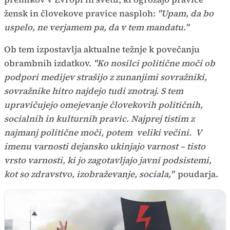
žensk in človekove pravice nasploh:
"Upam, da bo
uspelo, ne verjamem pa, da v tem mandatu."
Ob tem izpostavlja aktualne težnje k povečanju
obrambnih izdatkov.
"Ko nosilci politične moči ob
podpori medijev strašijo z zunanjimi sovražniki,
sovražnike hitro najdejo tudi znotraj. S tem
upravičujejo omejevanje človekovih političnih,
socialnih in kulturnih pravic. Najprej tistim z
najmanj politične moči, potem veliki večini. V
imenu varnosti dejansko ukinjajo varnost – tisto
vrsto varnosti, ki jo zagotavljajo javni podsistemi,
kot so zdravstvo, izobraževanje, sociala,"
poudarja.