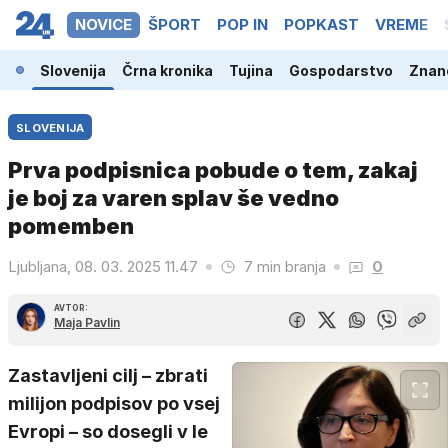
NOVICE
ŠPORT
POP IN
POPKAST
VREME
Slovenija
Črna kronika
Tujina
Gospodarstvo
Znano
SLOVENIJA
Prva podpisnica pobude o tem, zakaj
je boj za varen splav še vedno
pomemben
Ljubljana, 08. 03. 2025 11.47
7 min branja
0
AVTOR:
Maja Pavlin
Zastavljeni cilj – zbrati
milijon podpisov po vsej
Evropi – so dosegli v le