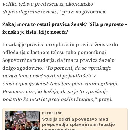
veliko težavo predvsem za ekonomsko
deprivilegirane ženske,"
pravi sogovornica.
Zakaj mora to ostati pravica žensk? 'Sila preprosto –
ženska je tista, ki je noseča'
In zakaj je pravica do splava in pravica ženske do
odločanja o lastnem telesu tako pomembna?
Sogovornica poudarja, da ima ta pravica že zelo
dolgo zgodovino.
"To pomeni, da se vprašanje
nezaželene nosečnosti ni pojavilo šele z
emancipacijo žensk ter s tem povezanimi gibanji.
Poznamo vire, ki kažejo, da se je to vprašanje
pojavilo že 1500 let pred našim štetjem,"
pravi.
PREBERI ŠE
Študija odkrila povezavo med
prepovedjo splava in smrtnostjo
novorojenčkov