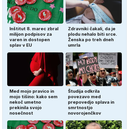
Inštitut 8. marec zbral
Zdravniki čakali, da je
milijon podpisov za
plodu nehalo biti srce.
varen in dostopen
Ženska po treh dneh
splav v EU
umrla
Med mojo pravico in
Študija odkrila
mojo tišino: kako sem
povezavo med
nekoč umetno
prepovedjo splava in
prekinila svojo
smrtnostjo
nosečnost
novorojenčkov