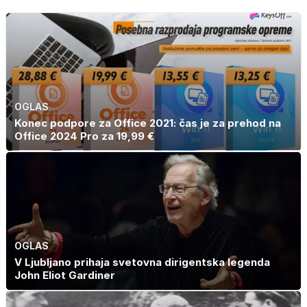
OGLAS
Konec podpore za Office 2021: čas je za prehod na
Office 2024 Pro za 19,99 €
OGLAS
V Ljubljano prihaja svetovna dirigentska legenda
John Eliot Gardiner