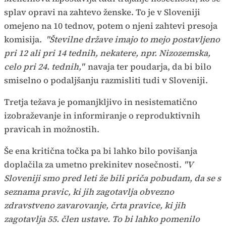
splav opravi na zahtevo ženske. To je v Sloveniji
omejeno na 10 tednov, potem o njeni zahtevi presoja
komisija.
"Številne države imajo to mejo postavljeno
pri 12 ali pri 14 tednih, nekatere, npr. Nizozemska,
celo pri 24. tednih,"
navaja ter poudarja, da bi bilo
smiselno o podaljšanju razmisliti tudi v Sloveniji.
Tretja težava je pomanjkljivo in nesistematično
izobraževanje in informiranje o reproduktivnih
pravicah in možnostih.
Še ena kritična točka pa bi lahko bilo povišanja
doplačila za umetno prekinitev nosečnosti.
"V
Sloveniji smo pred leti že bili priča pobudam, da se s
seznama pravic, ki jih zagotavlja obvezno
zdravstveno zavarovanje, črta pravice, ki jih
zagotavlja 55. člen ustave. To bi lahko pomenilo