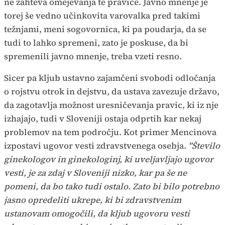
ne zahteva omejevanja te pravice. Javno mnenje je
torej še vedno učinkovita varovalka pred takimi
težnjami, meni sogovornica, ki pa poudarja, da se
tudi to lahko spremeni, zato je poskuse, da bi
spremenili javno mnenje, treba vzeti resno.
Sicer pa kljub ustavno zajamčeni svobodi odločanja
o rojstvu otrok in dejstvu, da ustava zavezuje državo,
da zagotavlja možnost uresničevanja pravic, ki iz nje
izhajajo, tudi v Sloveniji ostaja odprtih kar nekaj
problemov na tem področju. Kot primer Mencinova
izpostavi ugovor vesti zdravstvenega osebja.
"Število
ginekologov in ginekologinj, ki uveljavljajo ugovor
vesti, je za zdaj v Sloveniji nizko, kar pa še ne
pomeni, da bo tako tudi ostalo. Zato bi bilo potrebno
jasno opredeliti ukrepe, ki bi zdravstvenim
ustanovam omogočili, da kljub ugovoru vesti