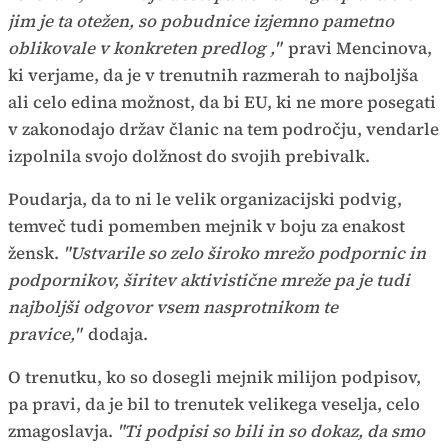
jim je ta otežen, so pobudnice izjemno pametno
oblikovale v konkreten predlog ,"
pravi Mencinova,
ki verjame, da je v trenutnih razmerah to najboljša
ali celo edina možnost, da bi EU, ki ne more posegati
v zakonodajo držav članic na tem področju, vendarle
izpolnila svojo dolžnost do svojih prebivalk.
Poudarja, da to ni le velik organizacijski podvig,
temveč tudi pomemben mejnik v boju za enakost
žensk.
"Ustvarile so zelo široko mrežo podpornic in
podpornikov, širitev aktivistične mreže pa je tudi
najboljši odgovor vsem nasprotnikom te
pravice,"
dodaja.
O trenutku, ko so dosegli mejnik milijon podpisov,
pa pravi, da je bil to trenutek velikega veselja, celo
zmagoslavja.
"Ti podpisi so bili in so dokaz, da smo