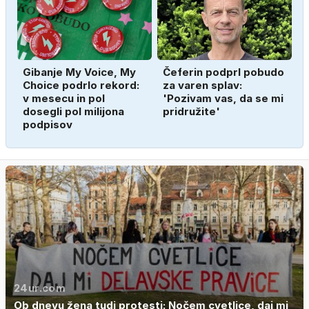
Gibanje My Voice, My
Čeferin podprl pobudo
Choice podrlo rekord:
za varen splav:
v mesecu in pol
'Pozivam vas, da se mi
dosegli pol milijona
pridružite'
podpisov
24ur.com
Ob dnevu žena tudi protesti: Nočem cvetlice, daj mi