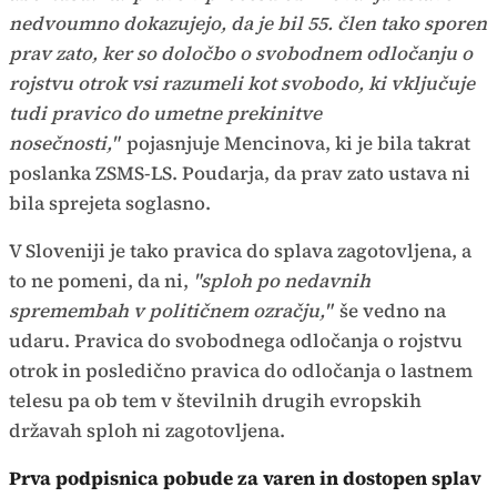
nedvoumno dokazujejo, da je bil 55. člen tako sporen
prav zato, ker so določbo o svobodnem odločanju o
rojstvu otrok vsi razumeli kot svobodo, ki vključuje
tudi pravico do umetne prekinitve
nosečnosti,"
pojasnjuje Mencinova, ki je bila takrat
poslanka ZSMS-LS. Poudarja, da prav zato ustava ni
bila sprejeta soglasno.
V Sloveniji je tako pravica do splava zagotovljena, a
to ne pomeni, da ni,
"sploh po nedavnih
spremembah v političnem ozračju,"
še vedno na
udaru. Pravica do svobodnega odločanja o rojstvu
otrok in posledično pravica do odločanja o lastnem
telesu pa ob tem v številnih drugih evropskih
državah sploh ni zagotovljena.
Prva podpisnica pobude za varen in dostopen splav