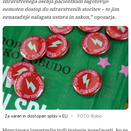
zdravstvenega osebja pacientkam zagotovijo
nemoten dostop do zdravstvenih storitev – to jim
nenazadnje nalagata ustava in zakon,"
opozarja.
Za varen in dostopen splav v EU
FOTO: Bobo
Mencinova izpostavlja tudi trajanje nosečnosti, ko se