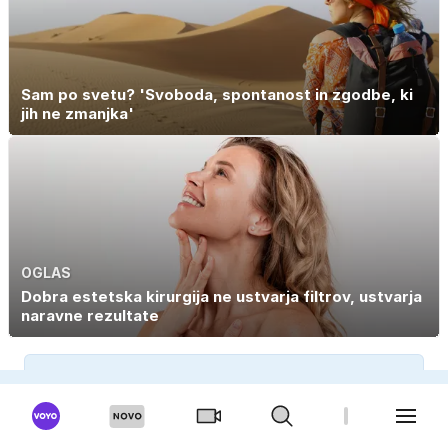
Sam po svetu? 'Svoboda, spontanost in zgodbe, ki
jih ne zmanjka'
OGLAS
Dobra estetska kirurgija ne ustvarja filtrov, ustvarja
naravne rezultate
E-NOVICE
Prijavi se na pregled dogodkov in bodi na tekočem.