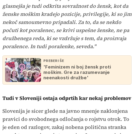
glasnejša je tudi odkrita sovražnost do žensk, kot da
ženske moškim kradejo pozicije, privilegije, ki so jim
nekoč samoumevno pripadali. Za to, da se nekdo
počuti kot poraženec, se krivi uspešne ženske, ne pa
družbenega reda, ki se vzdržuje s tem, da proizvaja
poražence. In tudi poraženke, seveda."
PREBERI ŠE
'Feminizem ni boj žensk proti
moškim. Gre za razumevanje
neenakosti družbe'
Tudi v Sloveniji ostaja odprtih kar nekaj problemov
Slovenija je sicer glede na javno mnenje naklonjena
pravici do svobodnega odločanja o rojstvu otrok. To
je eden od razlogov, zakaj nobena politična stranka