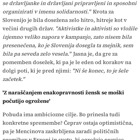
se državljanke in državljani pripravljeni in sposobni
organizirati v imenu solidarnosti."
Kvota za
Slovenijo je bila dosežena zelo hitro, hitreje kot v
večini drugih držav.
"Aktivistke in aktivisti so vložile
izjemno veliko napora v kampanjo, zato nisem bila
presenečena, ko je Slovenija dosegla ta mejnik, sem
bila pa seveda zelo vesela."
Jasna je, da gre za
pomemben dosežek, ki pa je le eden od korakov na
dolgi poti, ki je pred njimi:
"Ni še konec, to je šele
začetek."
'Z naraščanjem enakopravnosti žensk se moški
počutijo ogrožene'
Pobuda ima ambiciozne cilje. Bo prinesla tudi
konkretne spremembe? Čeprav ostaja optimistična,
pa je Mencinova zaskrbljena zaradi političnih
premikov v Evropi in svetu, ki ogrožajo pravice