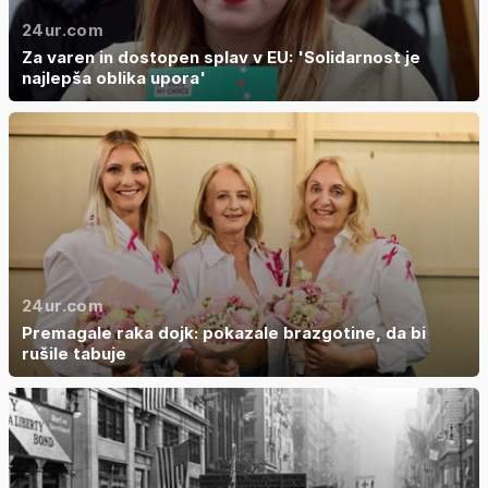
24ur.com
Za varen in dostopen splav v EU: 'Solidarnost je
najlepša oblika upora'
24ur.com
Premagale raka dojk: pokazale brazgotine, da bi
rušile tabuje