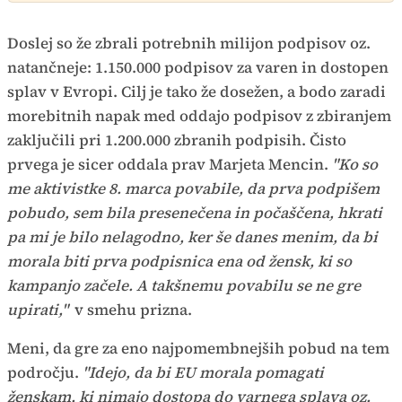
Doslej so že zbrali potrebnih milijon podpisov oz.
natančneje: 1.150.000 podpisov za varen in dostopen
splav v Evropi. Cilj je tako že dosežen, a bodo zaradi
morebitnih napak med oddajo podpisov z zbiranjem
zaključili pri 1.200.000 zbranih podpisih. Čisto
prvega je sicer oddala prav Marjeta Mencin.
"Ko so
me aktivistke 8. marca povabile, da prva podpišem
pobudo, sem bila presenečena in počaščena, hkrati
pa mi je bilo nelagodno, ker še danes menim, da bi
morala biti prva podpisnica ena od žensk, ki so
kampanjo začele. A takšnemu povabilu se ne gre
upirati,"
v smehu prizna.
Meni, da gre za eno najpomembnejših pobud na tem
področju.
"Idejo, da bi EU morala pomagati
ženskam, ki nimajo dostopa do varnega splava oz.