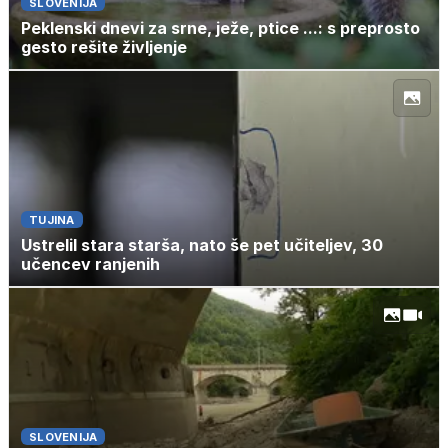
SLOVENIJA
Peklenski dnevi za srne, ježe, ptice ...: s preprosto
gesto rešite življenje
TUJINA
Ustrelil stara starša, nato še pet učiteljev, 30
učencev ranjenih
SLOVENIJA