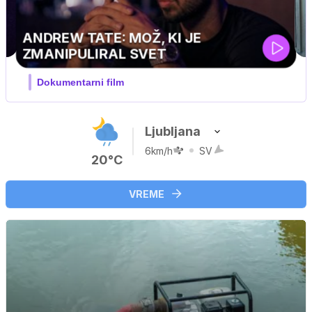
MOJ PRIJATELJ PINGVIN
Film meseca / družinski, pustolovski
Ljubljana
6km/h
SV
20°C
VREME