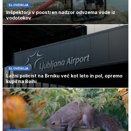
SLOVENIJA
Inšpektorji v poostren nadzor odvzema vode iz
vodotokov
SLOVENIJA
Lažni policist na Brniku več kot leto in pol, opremo
kupil na Bolhi