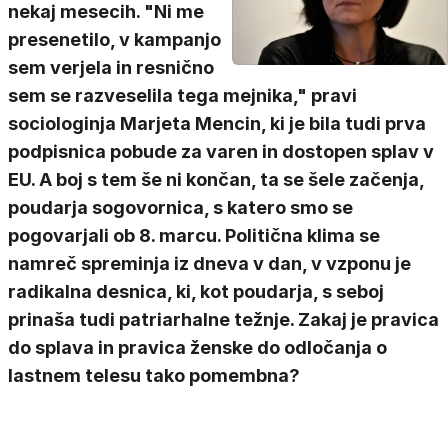
nekaj mesecih. "Ni me
presenetilo, v kampanjo
sem verjela in resnično
sem se razveselila tega mejnika," pravi
sociologinja Marjeta Mencin, ki je bila tudi prva
podpisnica pobude za varen in dostopen splav v
EU. A boj s tem še ni končan, ta se šele začenja,
poudarja sogovornica, s katero smo se
pogovarjali ob 8. marcu. Politična klima se
namreč spreminja iz dneva v dan, v vzponu je
radikalna desnica, ki, kot poudarja, s seboj
prinaša tudi patriarhalne težnje. Zakaj je pravica
do splava in pravica ženske do odločanja o
lastnem telesu tako pomembna?